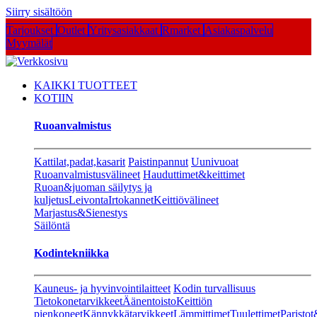
Siirry sisältöön
Tarjoukset
Outlet
Yritysasiakkaat
Rmarket
Asiakaspalvelu
Myymälät
KAIKKI TUOTTEET
KOTIIN
Ruoanvalmistus
Kattilat,padat,kasarit
Paistinpannut
Uunivuoat
Ruoanvalmistusvälineet
Hauduttimet&keittimet
Ruoan&juoman säilytys ja
kuljetus
Leivonta
Irtokannet
Keittiövälineet
Marjastus&Sienestys
Säilöntä
Kodintekniikka
Kauneus- ja hyvinvointilaitteet
Kodin turvallisuus
Tietokonetarvikkeet
Äänentoisto
Keittiön
pienkoneet
Kännykkätarvikkeet
Lämmittimet
Tuulettimet
Paristot