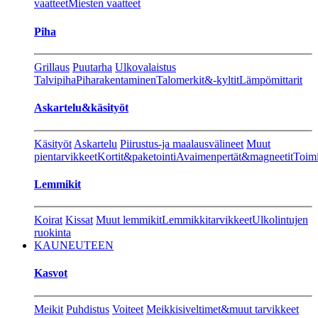
vaatteet
Miesten vaatteet
Piha
Grillaus
Puutarha
Ulkovalaistus
Talvipiha
Piharakentaminen
Talomerkit&-kyltit
Lämpömittarit
Askartelu&käsityöt
Käsityöt
Askartelu
Piirustus-ja maalausvälineet
Muut
pientarvikkeet
Kortit&paketointi
Avaimenpertät&magneetit
Toimi
Lemmikit
Koirat
Kissat
Muut lemmikit
Lemmikkitarvikkeet
Ulkolintujen
ruokinta
KAUNEUTEEN
Kasvot
Meikit
Puhdistus
Voiteet
Meikkisiveltimet&muut tarvikkeet