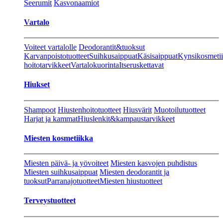
Seerumit
Kasvonaamiot
Vartalo
Voiteet vartalolle
Deodorantit&tuoksut
Karvanpoistotuotteet
Suihkusaippuat
Käsisaippuat
Kynsikosmeti
hoitotarvikkeet
Vartalokuorinta
Itseruskettavat
Hiukset
Shampoot
Hiustenhoitotuotteet
Hiusvärit
Muotoilutuotteet
Harjat ja kammat
Hiuslenkit&kampaustarvikkeet
Miesten kosmetiikka
Miesten päivä- ja yövoiteet
Miesten kasvojen puhdistus
Miesten suihkusaippuat
Miesten deodorantit ja
tuoksut
Parranajotuotteet
Miesten hiustuotteet
Terveystuotteet