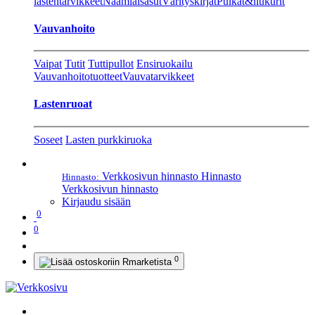
lastentarvikkeet
Naamiaisasut
Värityskirjat
Pulkat&liukurit
Vauvanhoito
Vaipat
Tutit
Tuttipullot
Ensiruokailu
Vauvanhoitotuotteet
Vauvatarvikkeet
Lastenruoat
Soseet
Lasten purkkiruoka
Verkkosivun hinnasto
Hinnasto
Hinnasto:
Verkkosivun hinnasto
Kirjaudu sisään
0
0
0