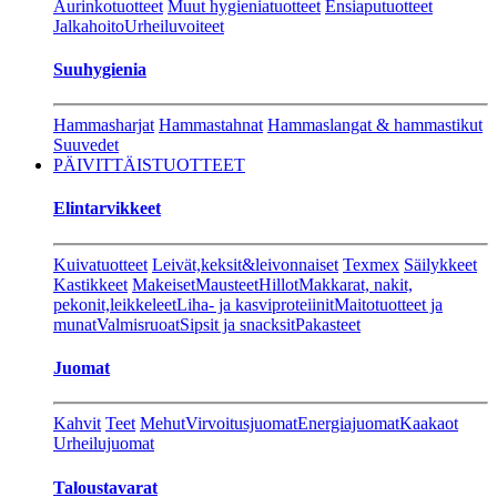
Aurinkotuotteet
Muut hygieniatuotteet
Ensiaputuotteet
Jalkahoito
Urheiluvoiteet
Suuhygienia
Hammasharjat
Hammastahnat
Hammaslangat & hammastikut
Suuvedet
PÄIVITTÄISTUOTTEET
Elintarvikkeet
Kuivatuotteet
Leivät,keksit&leivonnaiset
Texmex
Säilykkeet
Kastikkeet
Makeiset
Mausteet
Hillot
Makkarat, nakit,
pekonit,leikkeleet
Liha- ja kasviproteiinit
Maitotuotteet ja
munat
Valmisruoat
Sipsit ja snacksit
Pakasteet
Juomat
Kahvit
Teet
Mehut
Virvoitusjuomat
Energiajuomat
Kaakaot
Urheilujuomat
Taloustavarat