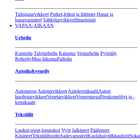
Tulisijatarvikkeet
Putket,letkut ja liittimet
Hanat ja
hanavarusteet
Sähkötarvikkeet
Ilmastointi
VAPAA-AIKAAN
Urheilu
Kuntoilu
Talviurheilu
Kalastus
Vesiurheilu
Pyöräily
Retkeily
Muu liikunta
Palloilu
Autoilu&veneily
Autonpesu
Autotarvikkeet
Autokemikaalit
Auton
huoltotarvikkeet
Venetarvikkeet
Veneenpesu
Pienkoneöljyt ja -
kemikaalit
Tekstiilit
Laukut,reput,lompakot
Vyöt
Jalkineet
Päähineet
Käsineet
Tekstiilihuolto
Sadevarusteet
Kaulahuivit&kaulurit
Suka