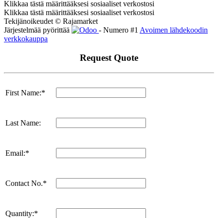
Klikkaa tästä määrittääksesi sosiaaliset verkostosi
Klikkaa tästä määrittääksesi sosiaaliset verkostosi
Tekijänoikeudet © Rajamarket
Järjestelmää pyörittää
- Numero #1
Avoimen lähdekoodin
verkkokauppa
Request Quote
First Name:*
Last Name:
Email:*
Contact No.*
Quantity:*