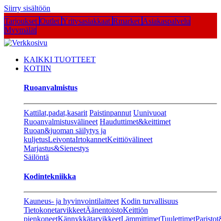
Siirry sisältöön
Tarjoukset
Outlet
Yritysasiakkaat
Rmarket
Asiakaspalvelu
Myymälät
KAIKKI TUOTTEET
KOTIIN
Ruoanvalmistus
Kattilat,padat,kasarit
Paistinpannut
Uunivuoat
Ruoanvalmistusvälineet
Hauduttimet&keittimet
Ruoan&juoman säilytys ja
kuljetus
Leivonta
Irtokannet
Keittiövälineet
Marjastus&Sienestys
Säilöntä
Kodintekniikka
Kauneus- ja hyvinvointilaitteet
Kodin turvallisuus
Tietokonetarvikkeet
Äänentoisto
Keittiön
pienkoneet
Kännykkätarvikkeet
Lämmittimet
Tuulettimet
Paristot