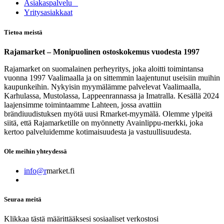
Asia​k​aspalvelu
​Yritysasiakkaat
Tietoa meistä
Rajamarket – Monipuolinen ostoskokemus vuodesta 1997
Rajamarket on suomalainen perheyritys, joka aloitti toimintansa
vuonna 1997 Vaalimaalla ja on sittemmin laajentunut useisiin muihin
kaupunkeihin. Nykyisin myymälämme palvelevat Vaalimaalla,
Karhulassa, Mustolassa, Lappeenrannassa ja Imatralla. Kesällä 2024
laajensimme toimintaamme Lahteen, jossa avattiin
brändiuudistuksen myötä uusi Rmarket-myymälä. Olemme ylpeitä
siitä, että Rajamarketille on myönnetty Avainlippu-merkki, joka
kertoo palveluidemme kotimaisuudesta ja vastuullisuudesta.
Ole meihin yhteydessä
info@r
market.fi
Seuraa meitä
Klikkaa tästä määrittääksesi sosiaaliset verkostosi