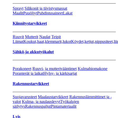
Sprayt
Silikonit ja tiivistysmassat
Maalit
Puuöljyt
Puhdistusaineet
Lakat
Kiinnitystarvikkeet
Ruuvit
Mutterit
Naulat
Teipit
Liimat
Koukut,haat,klemmarit,lukot
Köydet,ketjut,nippusiteet,lii
Sähkö-ja akkutyökalut
Porakoneet
Ruuvi- ja mutterivääntimet
Kulmahiomakone
Poranterät ja laikat
Hylsy- ja kärkisarjat
Rakennustarvikkeet
Suojavarusteet
Maalaustarvikkeet
Rakennuslämmittimet ja -
valot
Kulma- ja naulauslevyt
Työkalujen
säilytys
Rakennuspaljut
Pintamateriaalit
Lvis