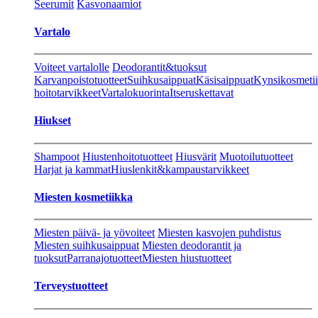
Seerumit
Kasvonaamiot
Vartalo
Voiteet vartalolle
Deodorantit&tuoksut
Karvanpoistotuotteet
Suihkusaippuat
Käsisaippuat
Kynsikosmeti
hoitotarvikkeet
Vartalokuorinta
Itseruskettavat
Hiukset
Shampoot
Hiustenhoitotuotteet
Hiusvärit
Muotoilutuotteet
Harjat ja kammat
Hiuslenkit&kampaustarvikkeet
Miesten kosmetiikka
Miesten päivä- ja yövoiteet
Miesten kasvojen puhdistus
Miesten suihkusaippuat
Miesten deodorantit ja
tuoksut
Parranajotuotteet
Miesten hiustuotteet
Terveystuotteet