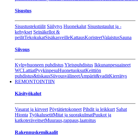
Sisustus
Sisustustekstiilit
Säilytys
Huonekalut
Sisustustaulut ja -
kehykset
Seinäkellot &
peilit
Tekokukat
Sisäkasveille
Kattaus
Koristeet
Valaistus
Sauna
Siivous
Kylpyhuoneen puhdistus
Yleispuhdistus
Ikkunanpesuaineet
WC
Lattiat
Pyykinpesu
Huonetuoksut
Keittiön
puhdistus&tiskaus
Siivousvälineet
Ämpärit&vadit
Kierrätys
REMONTOINTIIN
Käsityökalut
Vasarat ja kirveet
Pöytätietokoneet
Pihdit ja leikkurt
Sahat
Hionta
Työkalusetit
Mitat ja suorakulmat
Puukot ja
katkoteräveitset
Muuraus,rappaus,laatoitus
Rakennuskemikaalit