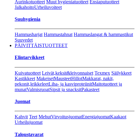
Aurinkotuotteet
Muut hygieniatuotteet
Ensiaputuotteet
Jalkahoito
Urheiluvoiteet
Suuhygienia
Hammasharjat
Hammastahnat
Hammaslangat & hammastikut
Suuvedet
PÄIVITTÄISTUOTTEET
Elintarvikkeet
Kuivatuotteet
Leivät,keksit&leivonnaiset
Texmex
Säilykkeet
Kastikkeet
Makeiset
Mausteet
Hillot
Makkarat, nakit,
pekonit,leikkeleet
Liha- ja kasviproteiinit
Maitotuotteet ja
munat
Valmisruoat
Sipsit ja snacksit
Pakasteet
Juomat
Kahvit
Teet
Mehut
Virvoitusjuomat
Energiajuomat
Kaakaot
Urheilujuomat
Taloustavarat