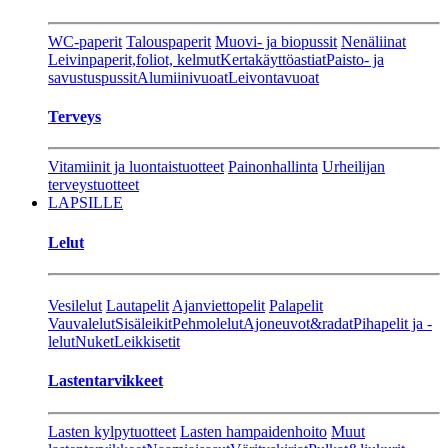
WC-paperit
Talouspaperit
Muovi- ja biopussit
Nenäliinat
Leivinpaperit,foliot, kelmut
Kertakäyttöastiat
Paisto- ja
savustuspussit
Alumiinivuoat
Leivontavuoat
Terveys
Vitamiinit ja luontaistuotteet
Painonhallinta
Urheilijan
terveystuotteet
LAPSILLE
Lelut
Vesilelut
Lautapelit
Ajanviettopelit
Palapelit
Vauvalelut
Sisäleikit
Pehmolelut
Ajoneuvot&radat
Pihapelit ja -
lelut
Nuket
Leikkisetit
Lastentarvikkeet
Lasten kylpytuotteet
Lasten hampaidenhoito
Muut