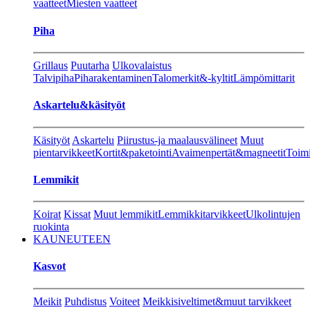
vaatteet
Miesten vaatteet
Piha
Grillaus
Puutarha
Ulkovalaistus
Talvipiha
Piharakentaminen
Talomerkit&-kyltit
Lämpömittarit
Askartelu&käsityöt
Käsityöt
Askartelu
Piirustus-ja maalausvälineet
Muut
pientarvikkeet
Kortit&paketointi
Avaimenpertät&magneetit
Toimi
Lemmikit
Koirat
Kissat
Muut lemmikit
Lemmikkitarvikkeet
Ulkolintujen
ruokinta
KAUNEUTEEN
Kasvot
Meikit
Puhdistus
Voiteet
Meikkisiveltimet&muut tarvikkeet