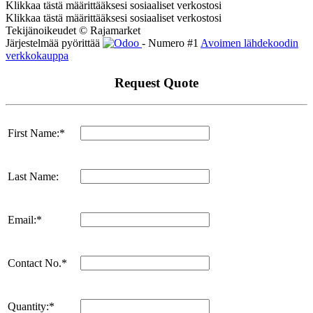
Klikkaa tästä määrittääksesi sosiaaliset verkostosi
Klikkaa tästä määrittääksesi sosiaaliset verkostosi
Tekijänoikeudet © Rajamarket
Järjestelmää pyörittää
- Numero #1
Avoimen lähdekoodin
verkkokauppa
Request Quote
First Name:*
Last Name:
Email:*
Contact No.*
Quantity:*