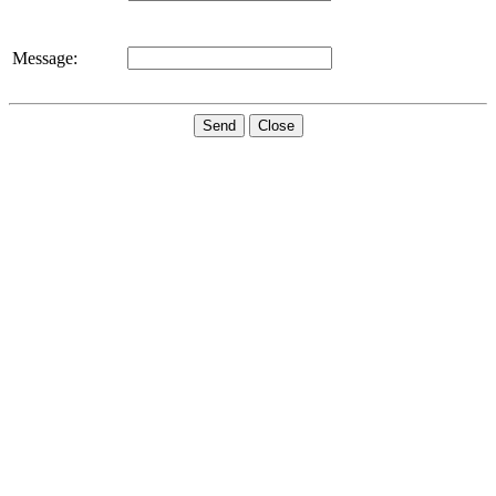
Message:
Send
Close