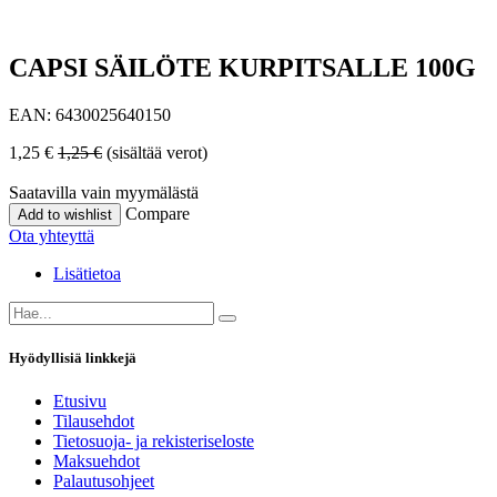
CAPSI SÄILÖTE KURPITSALLE 100G
EAN:
6430025640150
1,25
€
1,25
€
(sisältää verot)
Saatavilla vain myymälästä
Compare
Add to wishlist
Ota yhteyttä
Lisätietoa
Hyödyllisiä linkkejä
Etusivu
Tilausehdot
Tietosuoja- ja rekisteriseloste
Maksuehdot
Palautusohjeet