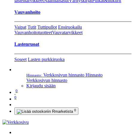
lastentarvikkeet
Naamiaisasut
Värityskirjat
Pulkat&liukurit
Vauvanhoito
Vaipat
Tutit
Tuttipullot
Ensiruokailu
Vauvanhoitotuotteet
Vauvatarvikkeet
Lastenruoat
Soseet
Lasten purkkiruoka
Verkkosivun hinnasto
Hinnasto
Hinnasto:
Verkkosivun hinnasto
Kirjaudu sisään
0
0
0