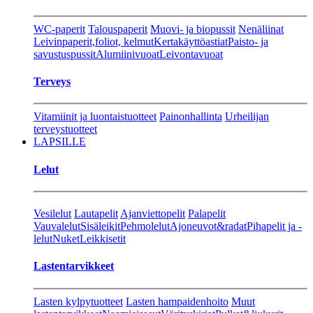
WC-paperit
Talouspaperit
Muovi- ja biopussit
Nenäliinat
Leivinpaperit,foliot, kelmut
Kertakäyttöastiat
Paisto- ja
savustuspussit
Alumiinivuoat
Leivontavuoat
Terveys
Vitamiinit ja luontaistuotteet
Painonhallinta
Urheilijan
terveystuotteet
LAPSILLE
Lelut
Vesilelut
Lautapelit
Ajanviettopelit
Palapelit
Vauvalelut
Sisäleikit
Pehmolelut
Ajoneuvot&radat
Pihapelit ja -
lelut
Nuket
Leikkisetit
Lastentarvikkeet
Lasten kylpytuotteet
Lasten hampaidenhoito
Muut