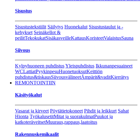
Sisustus
Sisustustekstiilit
Säilytys
Huonekalut
Sisustustaulut ja -
kehykset
Seinäkellot &
peilit
Tekokukat
Sisäkasveille
Kattaus
Koristeet
Valaistus
Sauna
Siivous
Kylpyhuoneen puhdistus
Yleispuhdistus
Ikkunanpesuaineet
WC
Lattiat
Pyykinpesu
Huonetuoksut
Keittiön
puhdistus&tiskaus
Siivousvälineet
Ämpärit&vadit
Kierrätys
REMONTOINTIIN
Käsityökalut
Vasarat ja kirveet
Pöytätietokoneet
Pihdit ja leikkurt
Sahat
Hionta
Työkalusetit
Mitat ja suorakulmat
Puukot ja
katkoteräveitset
Muuraus,rappaus,laatoitus
Rakennuskemikaalit