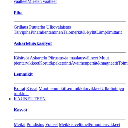
vaatteet
Miesten vaatteet
Piha
Grillaus
Puutarha
Ulkovalaistus
Talvipiha
Piharakentaminen
Talomerkit&-kyltit
Lämpömittarit
Askartelu&käsityöt
Käsityöt
Askartelu
Piirustus-ja maalausvälineet
Muut
pientarvikkeet
Kortit&paketointi
Avaimenpertät&magneetit
Toimi
Lemmikit
Koirat
Kissat
Muut lemmikit
Lemmikkitarvikkeet
Ulkolintujen
ruokinta
KAUNEUTEEN
Kasvot
Meikit
Puhdistus
Voiteet
Meikkisiveltimet&muut tarvikkeet