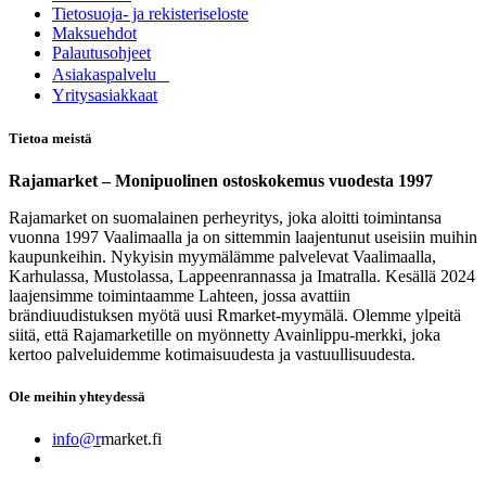
Tietosuoja- ja rekisteriseloste
Maksuehdot
Palautusohjeet
Asia​k​aspalvelu
​Yritysasiakkaat
Tietoa meistä
Rajamarket – Monipuolinen ostoskokemus vuodesta 1997
Rajamarket on suomalainen perheyritys, joka aloitti toimintansa
vuonna 1997 Vaalimaalla ja on sittemmin laajentunut useisiin muihin
kaupunkeihin. Nykyisin myymälämme palvelevat Vaalimaalla,
Karhulassa, Mustolassa, Lappeenrannassa ja Imatralla. Kesällä 2024
laajensimme toimintaamme Lahteen, jossa avattiin
brändiuudistuksen myötä uusi Rmarket-myymälä. Olemme ylpeitä
siitä, että Rajamarketille on myönnetty Avainlippu-merkki, joka
kertoo palveluidemme kotimaisuudesta ja vastuullisuudesta.
Ole meihin yhteydessä
info@r
market.fi