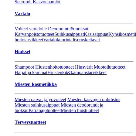
Seerumit
Kasvonaamiot
Vartalo
Voiteet vartalolle
Deodorantit&tuoksut
Karvanpoistotuotteet
Suihkusaippuat
Käsisaippuat
Kynsikosmeti
hoitotarvikkeet
Vartalokuorinta
Itseruskettavat
Hiukset
Shampoot
Hiustenhoitotuotteet
Hiusvärit
Muotoilutuotteet
Harjat ja kammat
Hiuslenkit&kampaustarvikkeet
Miesten kosmetiikka
Miesten päivä- ja yövoiteet
Miesten kasvojen puhdistus
Miesten suihkusaippuat
Miesten deodorantit ja
tuoksut
Parranajotuotteet
Miesten hiustuotteet
Terveystuotteet