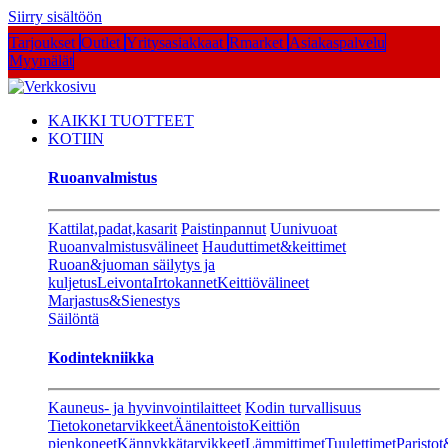
Siirry sisältöön
Tarjoukset
Outlet
Yritysasiakkaat
Rmarket
Asiakaspalvelu
Myymälät
KAIKKI TUOTTEET
KOTIIN
Ruoanvalmistus
Kattilat,padat,kasarit
Paistinpannut
Uunivuoat
Ruoanvalmistusvälineet
Hauduttimet&keittimet
Ruoan&juoman säilytys ja
kuljetus
Leivonta
Irtokannet
Keittiövälineet
Marjastus&Sienestys
Säilöntä
Kodintekniikka
Kauneus- ja hyvinvointilaitteet
Kodin turvallisuus
Tietokonetarvikkeet
Äänentoisto
Keittiön
pienkoneet
Kännykkätarvikkeet
Lämmittimet
Tuulettimet
Paristot