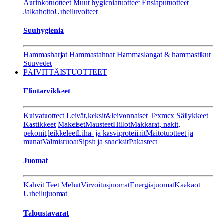
Aurinkotuotteet
Muut hygieniatuotteet
Ensiaputuotteet
Jalkahoito
Urheiluvoiteet
Suuhygienia
Hammasharjat
Hammastahnat
Hammaslangat & hammastikut
Suuvedet
PÄIVITTÄISTUOTTEET
Elintarvikkeet
Kuivatuotteet
Leivät,keksit&leivonnaiset
Texmex
Säilykkeet
Kastikkeet
Makeiset
Mausteet
Hillot
Makkarat, nakit,
pekonit,leikkeleet
Liha- ja kasviproteiinit
Maitotuotteet ja
munat
Valmisruoat
Sipsit ja snacksit
Pakasteet
Juomat
Kahvit
Teet
Mehut
Virvoitusjuomat
Energiajuomat
Kaakaot
Urheilujuomat
Taloustavarat