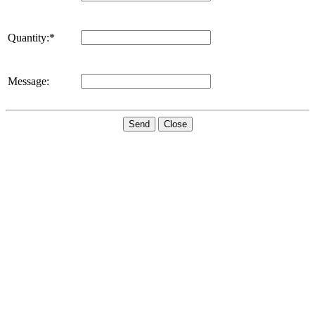
Quantity:*
Message:
Send
Close