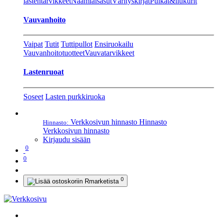
lastentarvikkeet
Naamiaisasut
Värityskirjat
Pulkat&liukurit
Vauvanhoito
Vaipat
Tutit
Tuttipullot
Ensiruokailu
Vauvanhoitotuotteet
Vauvatarvikkeet
Lastenruoat
Soseet
Lasten purkkiruoka
Verkkosivun hinnasto
Hinnasto
Hinnasto:
Verkkosivun hinnasto
Kirjaudu sisään
0
0
0