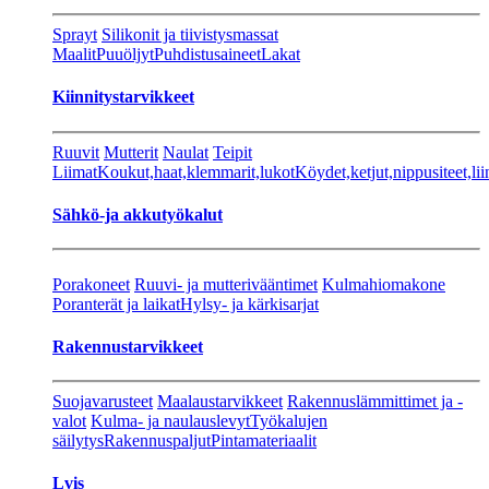
Sprayt
Silikonit ja tiivistysmassat
Maalit
Puuöljyt
Puhdistusaineet
Lakat
Kiinnitystarvikkeet
Ruuvit
Mutterit
Naulat
Teipit
Liimat
Koukut,haat,klemmarit,lukot
Köydet,ketjut,nippusiteet,lii
Sähkö-ja akkutyökalut
Porakoneet
Ruuvi- ja mutterivääntimet
Kulmahiomakone
Poranterät ja laikat
Hylsy- ja kärkisarjat
Rakennustarvikkeet
Suojavarusteet
Maalaustarvikkeet
Rakennuslämmittimet ja -
valot
Kulma- ja naulauslevyt
Työkalujen
säilytys
Rakennuspaljut
Pintamateriaalit
Lvis