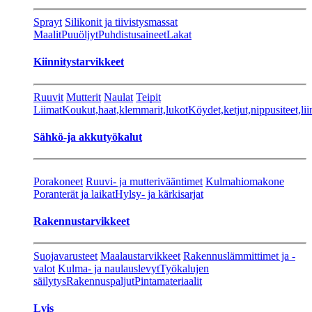
Sprayt
Silikonit ja tiivistysmassat
Maalit
Puuöljyt
Puhdistusaineet
Lakat
Kiinnitystarvikkeet
Ruuvit
Mutterit
Naulat
Teipit
Liimat
Koukut,haat,klemmarit,lukot
Köydet,ketjut,nippusiteet,lii
Sähkö-ja akkutyökalut
Porakoneet
Ruuvi- ja mutterivääntimet
Kulmahiomakone
Poranterät ja laikat
Hylsy- ja kärkisarjat
Rakennustarvikkeet
Suojavarusteet
Maalaustarvikkeet
Rakennuslämmittimet ja -
valot
Kulma- ja naulauslevyt
Työkalujen
säilytys
Rakennuspaljut
Pintamateriaalit
Lvis