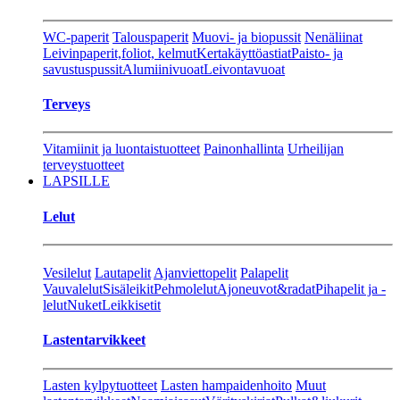
WC-paperit
Talouspaperit
Muovi- ja biopussit
Nenäliinat
Leivinpaperit,foliot, kelmut
Kertakäyttöastiat
Paisto- ja
savustuspussit
Alumiinivuoat
Leivontavuoat
Terveys
Vitamiinit ja luontaistuotteet
Painonhallinta
Urheilijan
terveystuotteet
LAPSILLE
Lelut
Vesilelut
Lautapelit
Ajanviettopelit
Palapelit
Vauvalelut
Sisäleikit
Pehmolelut
Ajoneuvot&radat
Pihapelit ja -
lelut
Nuket
Leikkisetit
Lastentarvikkeet
Lasten kylpytuotteet
Lasten hampaidenhoito
Muut