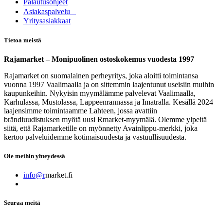
Palautusohjeet
Asia​k​aspalvelu
​Yritysasiakkaat
Tietoa meistä
Rajamarket – Monipuolinen ostoskokemus vuodesta 1997
Rajamarket on suomalainen perheyritys, joka aloitti toimintansa
vuonna 1997 Vaalimaalla ja on sittemmin laajentunut useisiin muihin
kaupunkeihin. Nykyisin myymälämme palvelevat Vaalimaalla,
Karhulassa, Mustolassa, Lappeenrannassa ja Imatralla. Kesällä 2024
laajensimme toimintaamme Lahteen, jossa avattiin
brändiuudistuksen myötä uusi Rmarket-myymälä. Olemme ylpeitä
siitä, että Rajamarketille on myönnetty Avainlippu-merkki, joka
kertoo palveluidemme kotimaisuudesta ja vastuullisuudesta.
Ole meihin yhteydessä
info@r
market.fi
Seuraa meitä