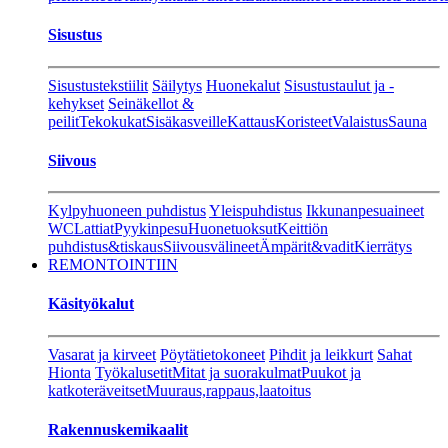
Sisustus
Sisustustekstiilit
Säilytys
Huonekalut
Sisustustaulut ja -
kehykset
Seinäkellot &
peilit
Tekokukat
Sisäkasveille
Kattaus
Koristeet
Valaistus
Sauna
Siivous
Kylpyhuoneen puhdistus
Yleispuhdistus
Ikkunanpesuaineet
WC
Lattiat
Pyykinpesu
Huonetuoksut
Keittiön
puhdistus&tiskaus
Siivousvälineet
Ämpärit&vadit
Kierrätys
REMONTOINTIIN
Käsityökalut
Vasarat ja kirveet
Pöytätietokoneet
Pihdit ja leikkurt
Sahat
Hionta
Työkalusetit
Mitat ja suorakulmat
Puukot ja
katkoteräveitset
Muuraus,rappaus,laatoitus
Rakennuskemikaalit