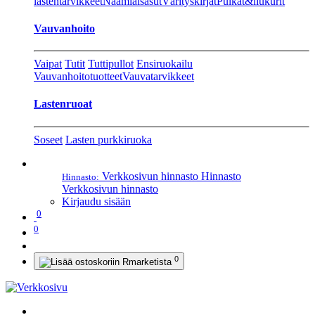
lastentarvikkeet
Naamiaisasut
Värityskirjat
Pulkat&liukurit
Vauvanhoito
Vaipat
Tutit
Tuttipullot
Ensiruokailu
Vauvanhoitotuotteet
Vauvatarvikkeet
Lastenruoat
Soseet
Lasten purkkiruoka
Verkkosivun hinnasto
Hinnasto
Hinnasto:
Verkkosivun hinnasto
Kirjaudu sisään
0
0
0