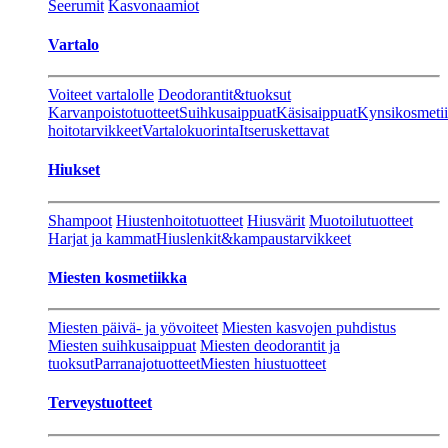
Seerumit
Kasvonaamiot
Vartalo
Voiteet vartalolle
Deodorantit&tuoksut
Karvanpoistotuotteet
Suihkusaippuat
Käsisaippuat
Kynsikosmeti
hoitotarvikkeet
Vartalokuorinta
Itseruskettavat
Hiukset
Shampoot
Hiustenhoitotuotteet
Hiusvärit
Muotoilutuotteet
Harjat ja kammat
Hiuslenkit&kampaustarvikkeet
Miesten kosmetiikka
Miesten päivä- ja yövoiteet
Miesten kasvojen puhdistus
Miesten suihkusaippuat
Miesten deodorantit ja
tuoksut
Parranajotuotteet
Miesten hiustuotteet
Terveystuotteet