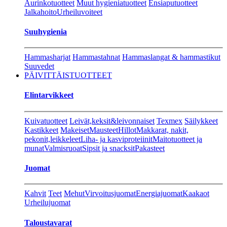
Aurinkotuotteet
Muut hygieniatuotteet
Ensiaputuotteet
Jalkahoito
Urheiluvoiteet
Suuhygienia
Hammasharjat
Hammastahnat
Hammaslangat & hammastikut
Suuvedet
PÄIVITTÄISTUOTTEET
Elintarvikkeet
Kuivatuotteet
Leivät,keksit&leivonnaiset
Texmex
Säilykkeet
Kastikkeet
Makeiset
Mausteet
Hillot
Makkarat, nakit,
pekonit,leikkeleet
Liha- ja kasviproteiinit
Maitotuotteet ja
munat
Valmisruoat
Sipsit ja snacksit
Pakasteet
Juomat
Kahvit
Teet
Mehut
Virvoitusjuomat
Energiajuomat
Kaakaot
Urheilujuomat
Taloustavarat