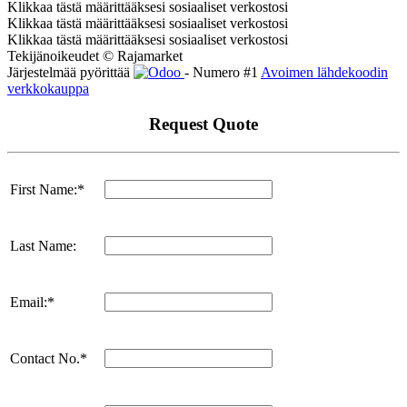
Klikkaa tästä määrittääksesi sosiaaliset verkostosi
Klikkaa tästä määrittääksesi sosiaaliset verkostosi
Klikkaa tästä määrittääksesi sosiaaliset verkostosi
Tekijänoikeudet © Rajamarket
Järjestelmää pyörittää
- Numero #1
Avoimen lähdekoodin
verkkokauppa
Request Quote
First Name:*
Last Name:
Email:*
Contact No.*