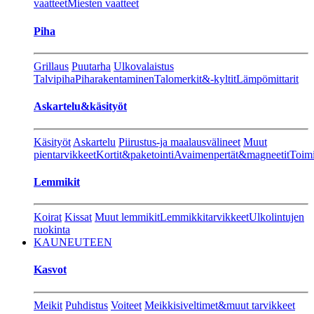
vaatteet
Miesten vaatteet
Piha
Grillaus
Puutarha
Ulkovalaistus
Talvipiha
Piharakentaminen
Talomerkit&-kyltit
Lämpömittarit
Askartelu&käsityöt
Käsityöt
Askartelu
Piirustus-ja maalausvälineet
Muut
pientarvikkeet
Kortit&paketointi
Avaimenpertät&magneetit
Toimi
Lemmikit
Koirat
Kissat
Muut lemmikit
Lemmikkitarvikkeet
Ulkolintujen
ruokinta
KAUNEUTEEN
Kasvot
Meikit
Puhdistus
Voiteet
Meikkisiveltimet&muut tarvikkeet