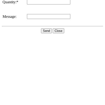
Quantity:*
Message:
Send
Close