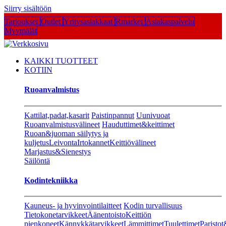
Siirry sisältöön
Tarjoukset
Outlet
Yritysasiakkaat
Rmarket
Asiakaspalvelu
Myymälät
KAIKKI TUOTTEET
KOTIIN
Ruoanvalmistus
Kattilat,padat,kasarit
Paistinpannut
Uunivuoat
Ruoanvalmistusvälineet
Hauduttimet&keittimet
Ruoan&juoman säilytys ja
kuljetus
Leivonta
Irtokannet
Keittiövälineet
Marjastus&Sienestys
Säilöntä
Kodintekniikka
Kauneus- ja hyvinvointilaitteet
Kodin turvallisuus
Tietokonetarvikkeet
Äänentoisto
Keittiön
pienkoneet
Kännykkätarvikkeet
Lämmittimet
Tuulettimet
Paristot