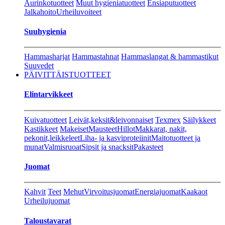
Aurinkotuotteet
Muut hygieniatuotteet
Ensiaputuotteet
Jalkahoito
Urheiluvoiteet
Suuhygienia
Hammasharjat
Hammastahnat
Hammaslangat & hammastikut
Suuvedet
PÄIVITTÄISTUOTTEET
Elintarvikkeet
Kuivatuotteet
Leivät,keksit&leivonnaiset
Texmex
Säilykkeet
Kastikkeet
Makeiset
Mausteet
Hillot
Makkarat, nakit,
pekonit,leikkeleet
Liha- ja kasviproteiinit
Maitotuotteet ja
munat
Valmisruoat
Sipsit ja snacksit
Pakasteet
Juomat
Kahvit
Teet
Mehut
Virvoitusjuomat
Energiajuomat
Kaakaot
Urheilujuomat
Taloustavarat