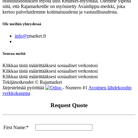
brändiuudistuksen myötä uusi Rmarket-myymälä. Olemme ylpeitä
siitä, että Rajamarketille on myönnetty Avainlippu-merkki, joka
kertoo palveluidemme kotimaisuudesta ja vastuullisuudesta.
Ole meihin yhteydessä
info@r
market.fi
Seuraa meitä
Klikkaa tästä määrittääksesi sosiaaliset verkostosi
Klikkaa tästä määrittääksesi sosiaaliset verkostosi
Klikkaa tästä määrittääksesi sosiaaliset verkostosi
Tekijänoikeudet © Rajamarket
Järjestelmää pyörittää
- Numero #1
Avoimen lähdekoodin
verkkokauppa
Request Quote
First Name:*