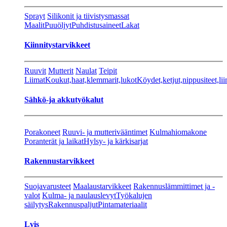
Sprayt
Silikonit ja tiivistysmassat
Maalit
Puuöljyt
Puhdistusaineet
Lakat
Kiinnitystarvikkeet
Ruuvit
Mutterit
Naulat
Teipit
Liimat
Koukut,haat,klemmarit,lukot
Köydet,ketjut,nippusiteet,lii
Sähkö-ja akkutyökalut
Porakoneet
Ruuvi- ja mutterivääntimet
Kulmahiomakone
Poranterät ja laikat
Hylsy- ja kärkisarjat
Rakennustarvikkeet
Suojavarusteet
Maalaustarvikkeet
Rakennuslämmittimet ja -
valot
Kulma- ja naulauslevyt
Työkalujen
säilytys
Rakennuspaljut
Pintamateriaalit
Lvis