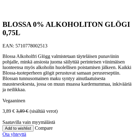
BLOSSA 0% ALKOHOLITON GLÖGI
0,75L
EAN:
5710778002513
Blossa Alkoholfri Glögg valmistetaan täyteläisen punaviinin
pohjalle, minkä ansiosta juoma säilyttää perinteisen viinimäisen
luonteensa myös alkoholin huolellisen poistamisen jälkeen. Kaikki
Blossa-tuoteperheen glögit perustuvat samaan perusreseptiin.
Blossan tunnusomainen maku syntyy ainutlaatuisesta
mausteseoksesta, jossa on muun muassa kardemummaa, inkivääriä
ja neilikkaa.
Vegaaninen
3,89
€
3,89
€
(sisältää verot)
Saatavilla vain myymälästä
Compare
Add to wishlist
Ota yhteyttä