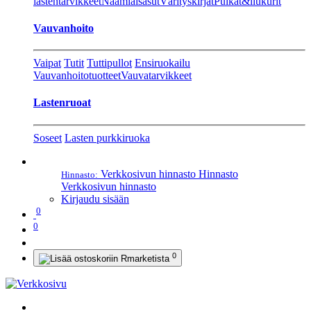
lastentarvikkeet
Naamiaisasut
Värityskirjat
Pulkat&liukurit
Vauvanhoito
Vaipat
Tutit
Tuttipullot
Ensiruokailu
Vauvanhoitotuotteet
Vauvatarvikkeet
Lastenruoat
Soseet
Lasten purkkiruoka
Verkkosivun hinnasto
Hinnasto
Hinnasto:
Verkkosivun hinnasto
Kirjaudu sisään
0
0
0