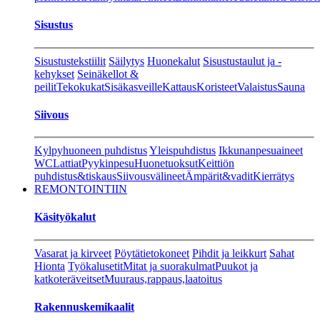
Sisustus
Sisustustekstiilit
Säilytys
Huonekalut
Sisustustaulut ja -
kehykset
Seinäkellot &
peilit
Tekokukat
Sisäkasveille
Kattaus
Koristeet
Valaistus
Sauna
Siivous
Kylpyhuoneen puhdistus
Yleispuhdistus
Ikkunanpesuaineet
WC
Lattiat
Pyykinpesu
Huonetuoksut
Keittiön
puhdistus&tiskaus
Siivousvälineet
Ämpärit&vadit
Kierrätys
REMONTOINTIIN
Käsityökalut
Vasarat ja kirveet
Pöytätietokoneet
Pihdit ja leikkurt
Sahat
Hionta
Työkalusetit
Mitat ja suorakulmat
Puukot ja
katkoteräveitset
Muuraus,rappaus,laatoitus
Rakennuskemikaalit