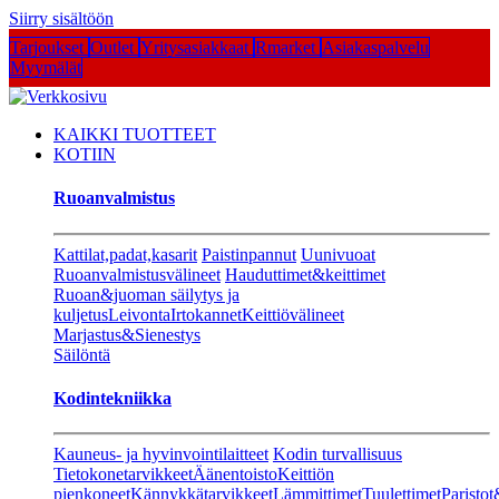
Siirry sisältöön
Tarjoukset
Outlet
Yritysasiakkaat
Rmarket
Asiakaspalvelu
Myymälät
KAIKKI TUOTTEET
KOTIIN
Ruoanvalmistus
Kattilat,padat,kasarit
Paistinpannut
Uunivuoat
Ruoanvalmistusvälineet
Hauduttimet&keittimet
Ruoan&juoman säilytys ja
kuljetus
Leivonta
Irtokannet
Keittiövälineet
Marjastus&Sienestys
Säilöntä
Kodintekniikka
Kauneus- ja hyvinvointilaitteet
Kodin turvallisuus
Tietokonetarvikkeet
Äänentoisto
Keittiön
pienkoneet
Kännykkätarvikkeet
Lämmittimet
Tuulettimet
Paristot