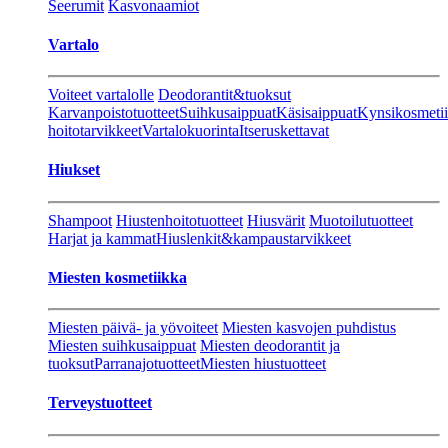
Seerumit
Kasvonaamiot
Vartalo
Voiteet vartalolle
Deodorantit&tuoksut
Karvanpoistotuotteet
Suihkusaippuat
Käsisaippuat
Kynsikosmeti
hoitotarvikkeet
Vartalokuorinta
Itseruskettavat
Hiukset
Shampoot
Hiustenhoitotuotteet
Hiusvärit
Muotoilutuotteet
Harjat ja kammat
Hiuslenkit&kampaustarvikkeet
Miesten kosmetiikka
Miesten päivä- ja yövoiteet
Miesten kasvojen puhdistus
Miesten suihkusaippuat
Miesten deodorantit ja
tuoksut
Parranajotuotteet
Miesten hiustuotteet
Terveystuotteet