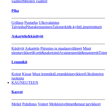
vaatteet
Miesten vaatteet
Piha
Grillaus
Puutarha
Ulkovalaistus
Talvipiha
Piharakentaminen
Talomerkit&-kyltit
Lämpömittarit
Askartelu&käsityöt
Käsityöt
Askartelu
Piirustus-ja maalausvälineet
Muut
pientarvikkeet
Kortit&paketointi
Avaimenpertät&magneetit
Toimi
Lemmikit
Koirat
Kissat
Muut lemmikit
Lemmikkitarvikkeet
Ulkolintujen
ruokinta
KAUNEUTEEN
Kasvot
Meikit
Puhdistus
Voiteet
Meikkisiveltimet&muut tarvikkeet