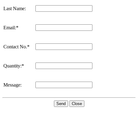
Last Name:
Email:*
Contact No.*
Quantity:*
Message:
Send
Close