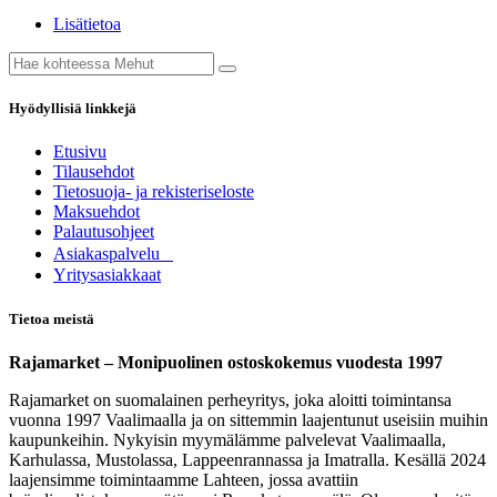
Lisätietoa
Hyödyllisiä linkkejä
Etusivu
Tilausehdot
Tietosuoja- ja rekisteriseloste
Maksuehdot
Palautusohjeet
Asia​k​aspalvelu
​Yritysasiakkaat
Tietoa meistä
Rajamarket – Monipuolinen ostoskokemus vuodesta 1997
Rajamarket on suomalainen perheyritys, joka aloitti toimintansa
vuonna 1997 Vaalimaalla ja on sittemmin laajentunut useisiin muihin
kaupunkeihin. Nykyisin myymälämme palvelevat Vaalimaalla,
Karhulassa, Mustolassa, Lappeenrannassa ja Imatralla. Kesällä 2024
laajensimme toimintaamme Lahteen, jossa avattiin