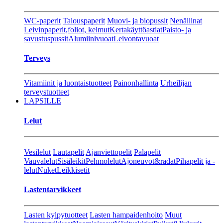
WC-paperit
Talouspaperit
Muovi- ja biopussit
Nenäliinat
Leivinpaperit,foliot, kelmut
Kertakäyttöastiat
Paisto- ja
savustuspussit
Alumiinivuoat
Leivontavuoat
Terveys
Vitamiinit ja luontaistuotteet
Painonhallinta
Urheilijan
terveystuotteet
LAPSILLE
Lelut
Vesilelut
Lautapelit
Ajanviettopelit
Palapelit
Vauvalelut
Sisäleikit
Pehmolelut
Ajoneuvot&radat
Pihapelit ja -
lelut
Nuket
Leikkisetit
Lastentarvikkeet
Lasten kylpytuotteet
Lasten hampaidenhoito
Muut