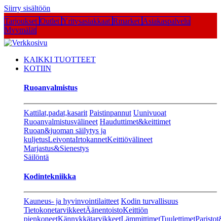
Siirry sisältöön
Tarjoukset
Outlet
Yritysasiakkaat
Rmarket
Asiakaspalvelu
Myymälät
KAIKKI TUOTTEET
KOTIIN
Ruoanvalmistus
Kattilat,padat,kasarit
Paistinpannut
Uunivuoat
Ruoanvalmistusvälineet
Hauduttimet&keittimet
Ruoan&juoman säilytys ja
kuljetus
Leivonta
Irtokannet
Keittiövälineet
Marjastus&Sienestys
Säilöntä
Kodintekniikka
Kauneus- ja hyvinvointilaitteet
Kodin turvallisuus
Tietokonetarvikkeet
Äänentoisto
Keittiön
pienkoneet
Kännykkätarvikkeet
Lämmittimet
Tuulettimet
Paristot