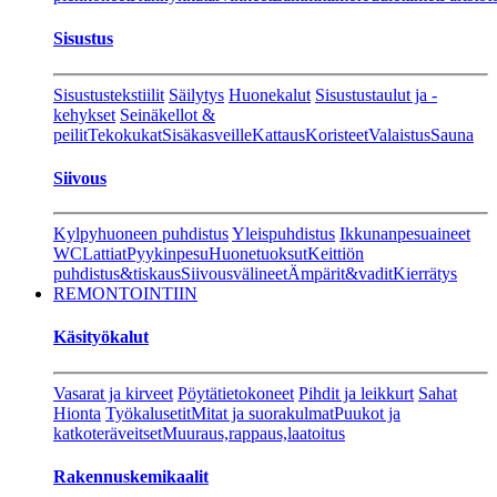
Sisustus
Sisustustekstiilit
Säilytys
Huonekalut
Sisustustaulut ja -
kehykset
Seinäkellot &
peilit
Tekokukat
Sisäkasveille
Kattaus
Koristeet
Valaistus
Sauna
Siivous
Kylpyhuoneen puhdistus
Yleispuhdistus
Ikkunanpesuaineet
WC
Lattiat
Pyykinpesu
Huonetuoksut
Keittiön
puhdistus&tiskaus
Siivousvälineet
Ämpärit&vadit
Kierrätys
REMONTOINTIIN
Käsityökalut
Vasarat ja kirveet
Pöytätietokoneet
Pihdit ja leikkurt
Sahat
Hionta
Työkalusetit
Mitat ja suorakulmat
Puukot ja
katkoteräveitset
Muuraus,rappaus,laatoitus
Rakennuskemikaalit