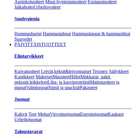
Aurinkotuotteet
Muut hygieniatuotteet
Ensiaputuotteet
Jalkahoito
Urheiluvoiteet
Suuhygienia
Hammasharjat
Hammastahnat
Hammaslangat & hammastikut
Suuvedet
PÄIVITTÄISTUOTTEET
Elintarvikkeet
Kuivatuotteet
Leivät,keksit&leivonnaiset
Texmex
Säilykkeet
Kastikkeet
Makeiset
Mausteet
Hillot
Makkarat, nakit,
pekonit,leikkeleet
Liha- ja kasviproteiinit
Maitotuotteet ja
munat
Valmisruoat
Sipsit ja snacksit
Pakasteet
Juomat
Kahvit
Teet
Mehut
Virvoitusjuomat
Energiajuomat
Kaakaot
Urheilujuomat
Taloustavarat