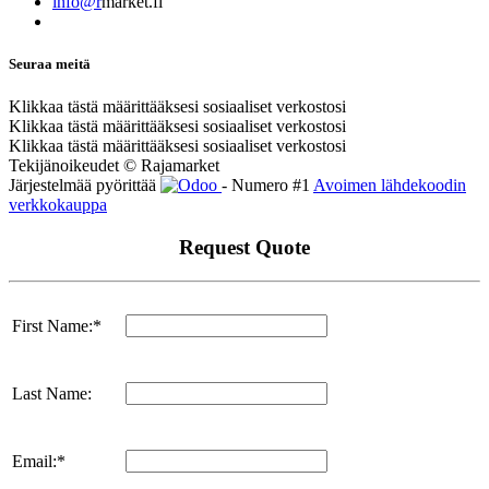
info@r
market.fi
Seuraa meitä
Klikkaa tästä määrittääksesi sosiaaliset verkostosi
Klikkaa tästä määrittääksesi sosiaaliset verkostosi
Klikkaa tästä määrittääksesi sosiaaliset verkostosi
Tekijänoikeudet © Rajamarket
Järjestelmää pyörittää
- Numero #1
Avoimen lähdekoodin
verkkokauppa
Request Quote
First Name:*
Last Name:
Email:*