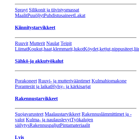
Sprayt
Silikonit ja tiivistysmassat
Maalit
Puuöljyt
Puhdistusaineet
Lakat
Kiinnitystarvikkeet
Ruuvit
Mutterit
Naulat
Teipit
Liimat
Koukut,haat,klemmarit,lukot
Köydet,ketjut,nippusiteet,lii
Sähkö-ja akkutyökalut
Porakoneet
Ruuvi- ja mutterivääntimet
Kulmahiomakone
Poranterät ja laikat
Hylsy- ja kärkisarjat
Rakennustarvikkeet
Suojavarusteet
Maalaustarvikkeet
Rakennuslämmittimet ja -
valot
Kulma- ja naulauslevyt
Työkalujen
säilytys
Rakennuspaljut
Pintamateriaalit
Lvis