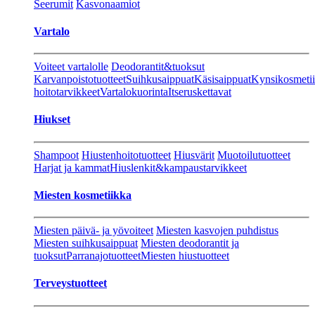
Seerumit
Kasvonaamiot
Vartalo
Voiteet vartalolle
Deodorantit&tuoksut
Karvanpoistotuotteet
Suihkusaippuat
Käsisaippuat
Kynsikosmeti
hoitotarvikkeet
Vartalokuorinta
Itseruskettavat
Hiukset
Shampoot
Hiustenhoitotuotteet
Hiusvärit
Muotoilutuotteet
Harjat ja kammat
Hiuslenkit&kampaustarvikkeet
Miesten kosmetiikka
Miesten päivä- ja yövoiteet
Miesten kasvojen puhdistus
Miesten suihkusaippuat
Miesten deodorantit ja
tuoksut
Parranajotuotteet
Miesten hiustuotteet
Terveystuotteet