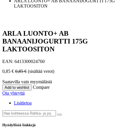
ARLA LUONTO+ AB BANAANIJOGURTTI 175G
LAKTOOSITON
ARLA LUONTO+ AB
BANAANIJOGURTTI 175G
LAKTOOSITON
EAN:
6413300024760
0,85
€
0,85
€
(sisältää verot)
Saatavilla vain myymälästä
Compare
Add to wishlist
Ota yhteyttä
Lisätietoa
Hyödyllisiä linkkejä