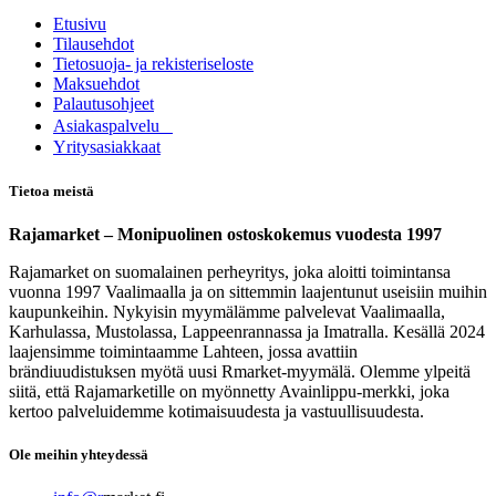
Etusivu
Tilausehdot
Tietosuoja- ja rekisteriseloste
Maksuehdot
Palautusohjeet
Asia​k​aspalvelu
​Yritysasiakkaat
Tietoa meistä
Rajamarket – Monipuolinen ostoskokemus vuodesta 1997
Rajamarket on suomalainen perheyritys, joka aloitti toimintansa
vuonna 1997 Vaalimaalla ja on sittemmin laajentunut useisiin muihin
kaupunkeihin. Nykyisin myymälämme palvelevat Vaalimaalla,
Karhulassa, Mustolassa, Lappeenrannassa ja Imatralla. Kesällä 2024
laajensimme toimintaamme Lahteen, jossa avattiin
brändiuudistuksen myötä uusi Rmarket-myymälä. Olemme ylpeitä
siitä, että Rajamarketille on myönnetty Avainlippu-merkki, joka
kertoo palveluidemme kotimaisuudesta ja vastuullisuudesta.
Ole meihin yhteydessä