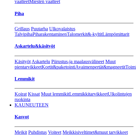
vaatteet
Miesten vaatteet
Piha
Grillaus
Puutarha
Ulkovalaistus
Talvipiha
Piharakentaminen
Talomerkit&-kyltit
Lämpömittarit
Askartelu&käsityöt
Käsityöt
Askartelu
Piirustus-ja maalausvälineet
Muut
pientarvikkeet
Kortit&paketointi
Avaimenpertät&magneetit
Toimi
Lemmikit
Koirat
Kissat
Muut lemmikit
Lemmikkitarvikkeet
Ulkolintujen
ruokinta
KAUNEUTEEN
Kasvot
Meikit
Puhdistus
Voiteet
Meikkisiveltimet&muut tarvikkeet