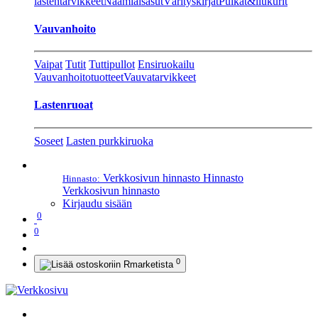
lastentarvikkeet
Naamiaisasut
Värityskirjat
Pulkat&liukurit
Vauvanhoito
Vaipat
Tutit
Tuttipullot
Ensiruokailu
Vauvanhoitotuotteet
Vauvatarvikkeet
Lastenruoat
Soseet
Lasten purkkiruoka
Verkkosivun hinnasto
Hinnasto
Hinnasto:
Verkkosivun hinnasto
Kirjaudu sisään
0
0
0