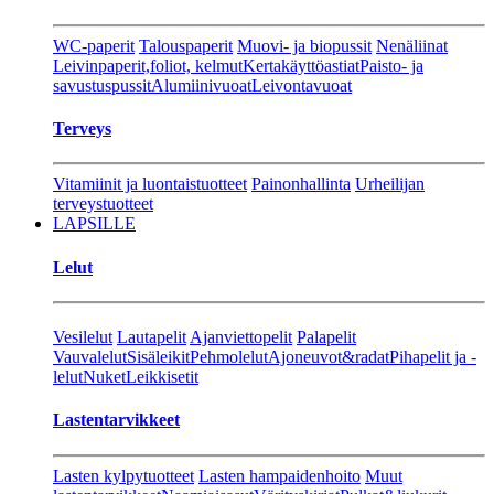
WC-paperit
Talouspaperit
Muovi- ja biopussit
Nenäliinat
Leivinpaperit,foliot, kelmut
Kertakäyttöastiat
Paisto- ja
savustuspussit
Alumiinivuoat
Leivontavuoat
Terveys
Vitamiinit ja luontaistuotteet
Painonhallinta
Urheilijan
terveystuotteet
LAPSILLE
Lelut
Vesilelut
Lautapelit
Ajanviettopelit
Palapelit
Vauvalelut
Sisäleikit
Pehmolelut
Ajoneuvot&radat
Pihapelit ja -
lelut
Nuket
Leikkisetit
Lastentarvikkeet
Lasten kylpytuotteet
Lasten hampaidenhoito
Muut