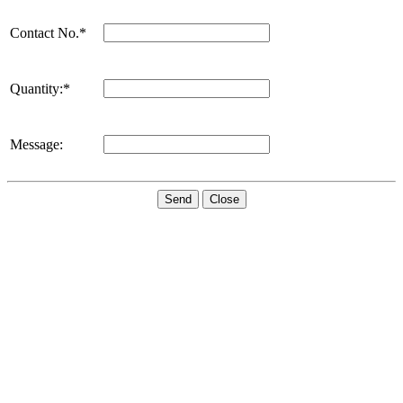
Contact No.*
Quantity:*
Message:
Send
Close