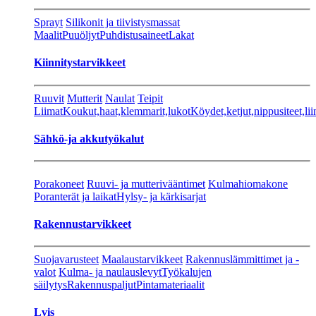
Sprayt
Silikonit ja tiivistysmassat
Maalit
Puuöljyt
Puhdistusaineet
Lakat
Kiinnitystarvikkeet
Ruuvit
Mutterit
Naulat
Teipit
Liimat
Koukut,haat,klemmarit,lukot
Köydet,ketjut,nippusiteet,lii
Sähkö-ja akkutyökalut
Porakoneet
Ruuvi- ja mutterivääntimet
Kulmahiomakone
Poranterät ja laikat
Hylsy- ja kärkisarjat
Rakennustarvikkeet
Suojavarusteet
Maalaustarvikkeet
Rakennuslämmittimet ja -
valot
Kulma- ja naulauslevyt
Työkalujen
säilytys
Rakennuspaljut
Pintamateriaalit
Lvis