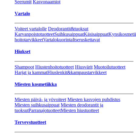
Seerumit
Kasvonaamiot
Vartalo
Voiteet vartalolle
Deodorantit&tuoksut
Karvanpoistotuotteet
Suihkusaippuat
Käsisaippuat
Kynsikosmeti
hoitotarvikkeet
Vartalokuorinta
Itseruskettavat
Hiukset
Shampoot
Hiustenhoitotuotteet
Hiusvärit
Muotoilutuotteet
Harjat ja kammat
Hiuslenkit&kampaustarvikkeet
Miesten kosmetiikka
Miesten päivä- ja yövoiteet
Miesten kasvojen puhdistus
Miesten suihkusaippuat
Miesten deodorantit ja
tuoksut
Parranajotuotteet
Miesten hiustuotteet
Terveystuotteet