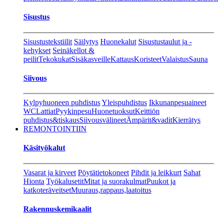
Sisustus
Sisustustekstiilit
Säilytys
Huonekalut
Sisustustaulut ja -
kehykset
Seinäkellot &
peilit
Tekokukat
Sisäkasveille
Kattaus
Koristeet
Valaistus
Sauna
Siivous
Kylpyhuoneen puhdistus
Yleispuhdistus
Ikkunanpesuaineet
WC
Lattiat
Pyykinpesu
Huonetuoksut
Keittiön
puhdistus&tiskaus
Siivousvälineet
Ämpärit&vadit
Kierrätys
REMONTOINTIIN
Käsityökalut
Vasarat ja kirveet
Pöytätietokoneet
Pihdit ja leikkurt
Sahat
Hionta
Työkalusetit
Mitat ja suorakulmat
Puukot ja
katkoteräveitset
Muuraus,rappaus,laatoitus
Rakennuskemikaalit