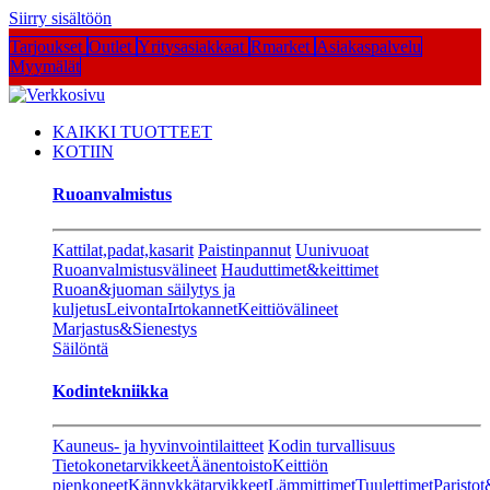
Siirry sisältöön
Tarjoukset
Outlet
Yritysasiakkaat
Rmarket
Asiakaspalvelu
Myymälät
KAIKKI TUOTTEET
KOTIIN
Ruoanvalmistus
Kattilat,padat,kasarit
Paistinpannut
Uunivuoat
Ruoanvalmistusvälineet
Hauduttimet&keittimet
Ruoan&juoman säilytys ja
kuljetus
Leivonta
Irtokannet
Keittiövälineet
Marjastus&Sienestys
Säilöntä
Kodintekniikka
Kauneus- ja hyvinvointilaitteet
Kodin turvallisuus
Tietokonetarvikkeet
Äänentoisto
Keittiön
pienkoneet
Kännykkätarvikkeet
Lämmittimet
Tuulettimet
Paristot