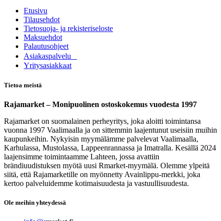
Etusivu
Tilausehdot
Tietosuoja- ja rekisteriseloste
Maksuehdot
Palautusohjeet
Asia​k​aspalvelu
​Yritysasiakkaat
Tietoa meistä
Rajamarket – Monipuolinen ostoskokemus vuodesta 1997
Rajamarket on suomalainen perheyritys, joka aloitti toimintansa
vuonna 1997 Vaalimaalla ja on sittemmin laajentunut useisiin muihin
kaupunkeihin. Nykyisin myymälämme palvelevat Vaalimaalla,
Karhulassa, Mustolassa, Lappeenrannassa ja Imatralla. Kesällä 2024
laajensimme toimintaamme Lahteen, jossa avattiin
brändiuudistuksen myötä uusi Rmarket-myymälä. Olemme ylpeitä
siitä, että Rajamarketille on myönnetty Avainlippu-merkki, joka
kertoo palveluidemme kotimaisuudesta ja vastuullisuudesta.
Ole meihin yhteydessä