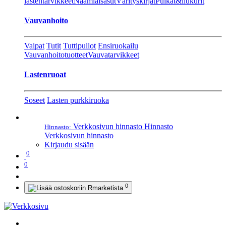
lastentarvikkeet
Naamiaisasut
Värityskirjat
Pulkat&liukurit
Vauvanhoito
Vaipat
Tutit
Tuttipullot
Ensiruokailu
Vauvanhoitotuotteet
Vauvatarvikkeet
Lastenruoat
Soseet
Lasten purkkiruoka
Verkkosivun hinnasto
Hinnasto
Hinnasto:
Verkkosivun hinnasto
Kirjaudu sisään
0
0
0