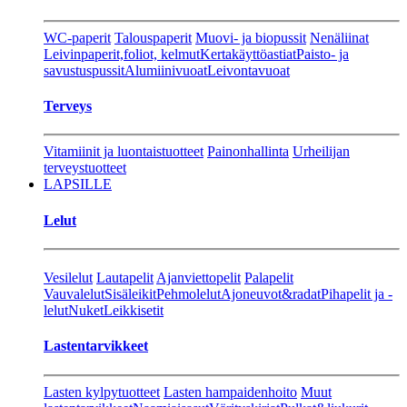
WC-paperit
Talouspaperit
Muovi- ja biopussit
Nenäliinat
Leivinpaperit,foliot, kelmut
Kertakäyttöastiat
Paisto- ja
savustuspussit
Alumiinivuoat
Leivontavuoat
Terveys
Vitamiinit ja luontaistuotteet
Painonhallinta
Urheilijan
terveystuotteet
LAPSILLE
Lelut
Vesilelut
Lautapelit
Ajanviettopelit
Palapelit
Vauvalelut
Sisäleikit
Pehmolelut
Ajoneuvot&radat
Pihapelit ja -
lelut
Nuket
Leikkisetit
Lastentarvikkeet
Lasten kylpytuotteet
Lasten hampaidenhoito
Muut