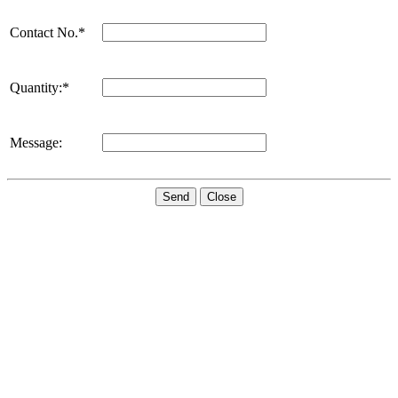
Contact No.*
Quantity:*
Message:
Send
Close