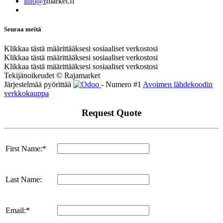
info@r
market.fi
Seuraa meitä
Klikkaa tästä määrittääksesi sosiaaliset verkostosi
Klikkaa tästä määrittääksesi sosiaaliset verkostosi
Klikkaa tästä määrittääksesi sosiaaliset verkostosi
Tekijänoikeudet © Rajamarket
Järjestelmää pyörittää
- Numero #1
Avoimen lähdekoodin
verkkokauppa
Request Quote
First Name:*
Last Name:
Email:*