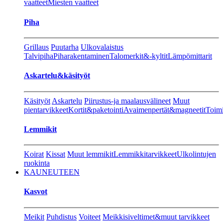
vaatteet
Miesten vaatteet
Piha
Grillaus
Puutarha
Ulkovalaistus
Talvipiha
Piharakentaminen
Talomerkit&-kyltit
Lämpömittarit
Askartelu&käsityöt
Käsityöt
Askartelu
Piirustus-ja maalausvälineet
Muut
pientarvikkeet
Kortit&paketointi
Avaimenpertät&magneetit
Toimi
Lemmikit
Koirat
Kissat
Muut lemmikit
Lemmikkitarvikkeet
Ulkolintujen
ruokinta
KAUNEUTEEN
Kasvot
Meikit
Puhdistus
Voiteet
Meikkisiveltimet&muut tarvikkeet