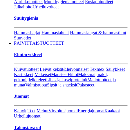
Aurinkotuotteet
Muut hygieniatuotteet
Ensiaputuotteet
Jalkahoito
Urheiluvoiteet
Suuhygienia
Hammasharjat
Hammastahnat
Hammaslangat & hammastikut
Suuvedet
PÄIVITTÄISTUOTTEET
Elintarvikkeet
Kuivatuotteet
Leivät,keksit&leivonnaiset
Texmex
Säilykkeet
Kastikkeet
Makeiset
Mausteet
Hillot
Makkarat, nakit,
pekonit,leikkeleet
Liha- ja kasviproteiinit
Maitotuotteet ja
munat
Valmisruoat
Sipsit ja snacksit
Pakasteet
Juomat
Kahvit
Teet
Mehut
Virvoitusjuomat
Energiajuomat
Kaakaot
Urheilujuomat
Taloustavarat