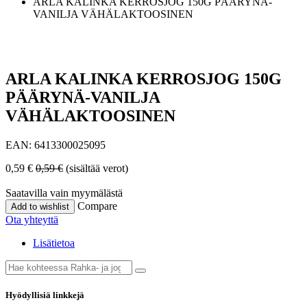
ARLA KALINKA KERROSJOG 150G PÄÄRYNÄ-
VANILJA VÄHÄLAKTOOSINEN
ARLA KALINKA KERROSJOG 150G
PÄÄRYNÄ-VANILJA
VÄHÄLAKTOOSINEN
EAN:
6413300025095
0,59
€
0,59
€
(sisältää verot)
Saatavilla vain myymälästä
Compare
Add to wishlist
Ota yhteyttä
Lisätietoa
Hyödyllisiä linkkejä