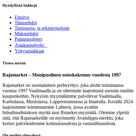
Hyödyllisiä linkkejä
Etusivu
Tilausehdot
Tietosuoja- ja rekisteriseloste
Maksuehdot
Palautusohjeet
Asia​k​aspalvelu
​Yritysasiakkaat
Tietoa meistä
Rajamarket – Monipuolinen ostoskokemus vuodesta 1997
Rajamarket on suomalainen perheyritys, joka aloitti toimintansa
vuonna 1997 Vaalimaalla ja on sittemmin laajentunut useisiin muihin
kaupunkeihin. Nykyisin myymälämme palvelevat Vaalimaalla,
Karhulassa, Mustolassa, Lappeenrannassa ja Imatralla. Kesällä 2024
laajensimme toimintaamme Lahteen, jossa avattiin
brändiuudistuksen myötä uusi Rmarket-myymälä. Olemme ylpeitä
siitä, että Rajamarketille on myönnetty Avainlippu-merkki, joka
kertoo palveluidemme kotimaisuudesta ja vastuullisuudesta.
Ole meihin yhteydessä