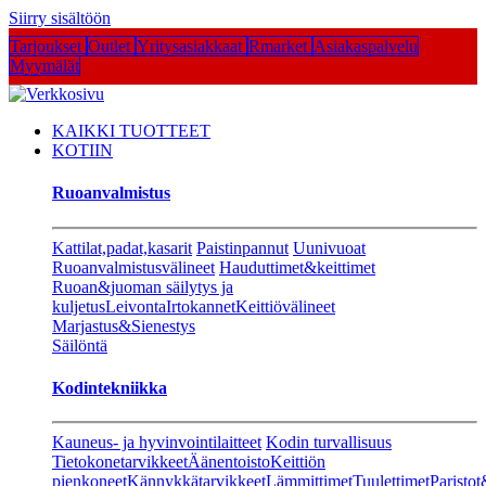
Siirry sisältöön
Tarjoukset
Outlet
Yritysasiakkaat
Rmarket
Asiakaspalvelu
Myymälät
KAIKKI TUOTTEET
KOTIIN
Ruoanvalmistus
Kattilat,padat,kasarit
Paistinpannut
Uunivuoat
Ruoanvalmistusvälineet
Hauduttimet&keittimet
Ruoan&juoman säilytys ja
kuljetus
Leivonta
Irtokannet
Keittiövälineet
Marjastus&Sienestys
Säilöntä
Kodintekniikka
Kauneus- ja hyvinvointilaitteet
Kodin turvallisuus
Tietokonetarvikkeet
Äänentoisto
Keittiön
pienkoneet
Kännykkätarvikkeet
Lämmittimet
Tuulettimet
Paristot