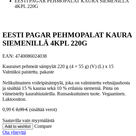
EESTI PAGAR PEHMOPALAT KAURA SIEMENILLÄ
4KPL 220G
EESTI PAGAR PEHMOPALAT KAURA
SIEMENILLÄ 4KPL 220G
EAN:
4740086024038
Kauraiset pehmeät sämpylät 220 g (4 × 55 g) (V) (L) x 15
Valmiiksi paistettu, pakaste
Nelikulmainen voileipäsämpylä, joka on valmistettu vehnäjauhosta
ja sisältää 15 % kauraa sekä 10 % erilaisia siemeniä. Pinta on
viimeistelty kaurahiutaleilla. Runsaskuituinen tuote. Vegaaninen.
Laktoositon.
0,99
€
0,99
€
(sisältää verot)
Saatavilla vain myymälästä
Compare
Add to wishlist
Ota yhteyttä