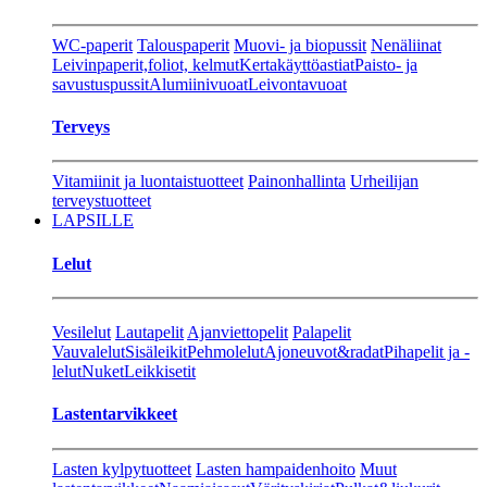
WC-paperit
Talouspaperit
Muovi- ja biopussit
Nenäliinat
Leivinpaperit,foliot, kelmut
Kertakäyttöastiat
Paisto- ja
savustuspussit
Alumiinivuoat
Leivontavuoat
Terveys
Vitamiinit ja luontaistuotteet
Painonhallinta
Urheilijan
terveystuotteet
LAPSILLE
Lelut
Vesilelut
Lautapelit
Ajanviettopelit
Palapelit
Vauvalelut
Sisäleikit
Pehmolelut
Ajoneuvot&radat
Pihapelit ja -
lelut
Nuket
Leikkisetit
Lastentarvikkeet
Lasten kylpytuotteet
Lasten hampaidenhoito
Muut