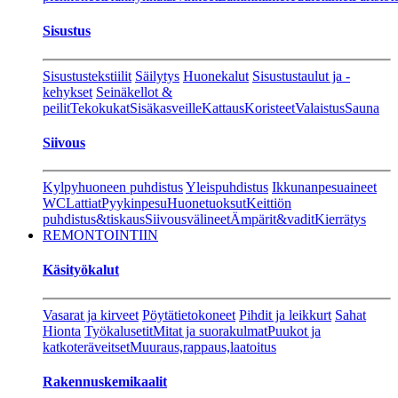
Sisustus
Sisustustekstiilit
Säilytys
Huonekalut
Sisustustaulut ja -
kehykset
Seinäkellot &
peilit
Tekokukat
Sisäkasveille
Kattaus
Koristeet
Valaistus
Sauna
Siivous
Kylpyhuoneen puhdistus
Yleispuhdistus
Ikkunanpesuaineet
WC
Lattiat
Pyykinpesu
Huonetuoksut
Keittiön
puhdistus&tiskaus
Siivousvälineet
Ämpärit&vadit
Kierrätys
REMONTOINTIIN
Käsityökalut
Vasarat ja kirveet
Pöytätietokoneet
Pihdit ja leikkurt
Sahat
Hionta
Työkalusetit
Mitat ja suorakulmat
Puukot ja
katkoteräveitset
Muuraus,rappaus,laatoitus
Rakennuskemikaalit