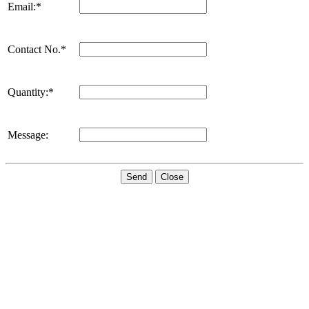
Email:*
Contact No.*
Quantity:*
Message:
Send
Close