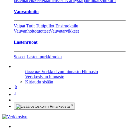
lastentarvikkeet
Naamiaisasut
Värityskirjat
Pulkat&liukurit
Vauvanhoito
Vaipat
Tutit
Tuttipullot
Ensiruokailu
Vauvanhoitotuotteet
Vauvatarvikkeet
Lastenruoat
Soseet
Lasten purkkiruoka
Verkkosivun hinnasto
Hinnasto
Hinnasto:
Verkkosivun hinnasto
Kirjaudu sisään
0
0
0