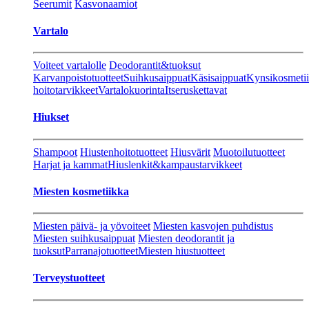
Seerumit
Kasvonaamiot
Vartalo
Voiteet vartalolle
Deodorantit&tuoksut
Karvanpoistotuotteet
Suihkusaippuat
Käsisaippuat
Kynsikosmeti
hoitotarvikkeet
Vartalokuorinta
Itseruskettavat
Hiukset
Shampoot
Hiustenhoitotuotteet
Hiusvärit
Muotoilutuotteet
Harjat ja kammat
Hiuslenkit&kampaustarvikkeet
Miesten kosmetiikka
Miesten päivä- ja yövoiteet
Miesten kasvojen puhdistus
Miesten suihkusaippuat
Miesten deodorantit ja
tuoksut
Parranajotuotteet
Miesten hiustuotteet
Terveystuotteet