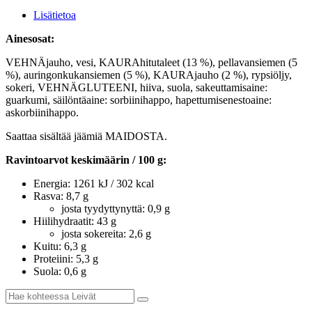
Lisätietoa
Ainesosat:
VEHNÄjauho, vesi, KAURAhitutaleet (13 %), pellavansiemen (5
%), auringonkukansiemen (5 %), KAURAjauho (2 %), rypsiöljy,
sokeri, VEHNÄGLUTEENI, hiiva, suola, sakeuttamisaine:
guarkumi, säilöntäaine: sorbiinihappo, hapettumisenestoaine:
askorbiinihappo.
Saattaa sisältää jäämiä MAIDOSTA.
Ravintoarvot keskimäärin / 100 g:
Energia: 1261 kJ / 302 kcal
Rasva: 8,7 g
josta tyydyttynyttä: 0,9 g
Hiilihydraatit: 43 g
josta sokereita: 2,6 g
Kuitu: 6,3 g
Proteiini: 5,3 g
Suola: 0,6 g