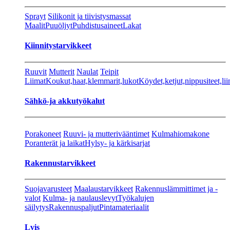
Sprayt
Silikonit ja tiivistysmassat
Maalit
Puuöljyt
Puhdistusaineet
Lakat
Kiinnitystarvikkeet
Ruuvit
Mutterit
Naulat
Teipit
Liimat
Koukut,haat,klemmarit,lukot
Köydet,ketjut,nippusiteet,lii
Sähkö-ja akkutyökalut
Porakoneet
Ruuvi- ja mutterivääntimet
Kulmahiomakone
Poranterät ja laikat
Hylsy- ja kärkisarjat
Rakennustarvikkeet
Suojavarusteet
Maalaustarvikkeet
Rakennuslämmittimet ja -
valot
Kulma- ja naulauslevyt
Työkalujen
säilytys
Rakennuspaljut
Pintamateriaalit
Lvis