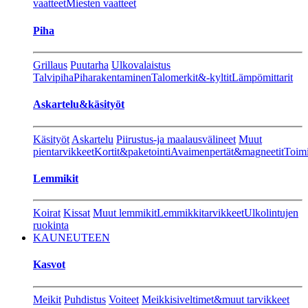
vaatteet
Miesten vaatteet
Piha
Grillaus
Puutarha
Ulkovalaistus
Talvipiha
Piharakentaminen
Talomerkit&-kyltit
Lämpömittarit
Askartelu&käsityöt
Käsityöt
Askartelu
Piirustus-ja maalausvälineet
Muut
pientarvikkeet
Kortit&paketointi
Avaimenpertät&magneetit
Toimi
Lemmikit
Koirat
Kissat
Muut lemmikit
Lemmikkitarvikkeet
Ulkolintujen
ruokinta
KAUNEUTEEN
Kasvot
Meikit
Puhdistus
Voiteet
Meikkisiveltimet&muut tarvikkeet