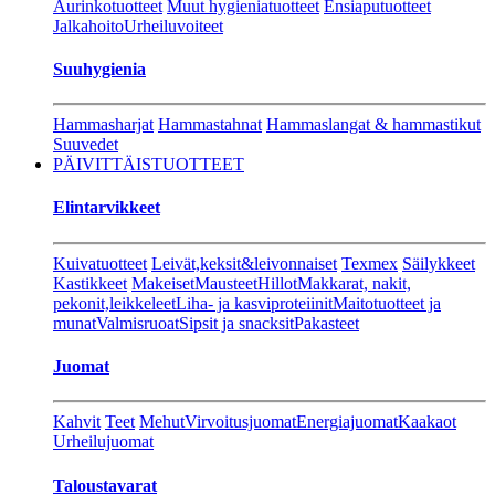
Aurinkotuotteet
Muut hygieniatuotteet
Ensiaputuotteet
Jalkahoito
Urheiluvoiteet
Suuhygienia
Hammasharjat
Hammastahnat
Hammaslangat & hammastikut
Suuvedet
PÄIVITTÄISTUOTTEET
Elintarvikkeet
Kuivatuotteet
Leivät,keksit&leivonnaiset
Texmex
Säilykkeet
Kastikkeet
Makeiset
Mausteet
Hillot
Makkarat, nakit,
pekonit,leikkeleet
Liha- ja kasviproteiinit
Maitotuotteet ja
munat
Valmisruoat
Sipsit ja snacksit
Pakasteet
Juomat
Kahvit
Teet
Mehut
Virvoitusjuomat
Energiajuomat
Kaakaot
Urheilujuomat
Taloustavarat