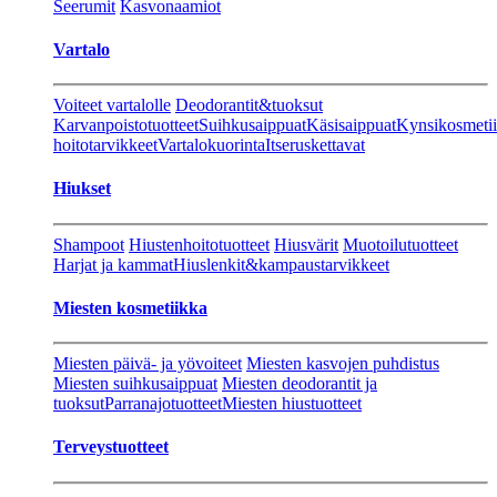
Seerumit
Kasvonaamiot
Vartalo
Voiteet vartalolle
Deodorantit&tuoksut
Karvanpoistotuotteet
Suihkusaippuat
Käsisaippuat
Kynsikosmeti
hoitotarvikkeet
Vartalokuorinta
Itseruskettavat
Hiukset
Shampoot
Hiustenhoitotuotteet
Hiusvärit
Muotoilutuotteet
Harjat ja kammat
Hiuslenkit&kampaustarvikkeet
Miesten kosmetiikka
Miesten päivä- ja yövoiteet
Miesten kasvojen puhdistus
Miesten suihkusaippuat
Miesten deodorantit ja
tuoksut
Parranajotuotteet
Miesten hiustuotteet
Terveystuotteet