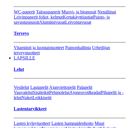
WC-paperit
Talouspaperit
Muovi- ja biopussit
Nenäliinat
Leivinpaperit,foliot, kelmut
Kertakäyttöastiat
Paisto- ja
savustuspussit
Alumiinivuoat
Leivontavuoat
Terveys
Vitamiinit ja luontaistuotteet
Painonhallinta
Urheilijan
terveystuotteet
LAPSILLE
Lelut
Vesilelut
Lautapelit
Ajanviettopelit
Palapelit
Vauvalelut
Sisäleikit
Pehmolelut
Ajoneuvot&radat
Pihapelit ja -
lelut
Nuket
Leikkisetit
Lastentarvikkeet
Lasten kylpytuotteet
Lasten hampaidenhoito
Muut