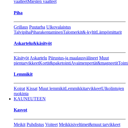
vaatteet
Miesten vaatteet
Piha
Grillaus
Puutarha
Ulkovalaistus
Talvipiha
Piharakentaminen
Talomerkit&-kyltit
Lämpömittarit
Askartelu&käsityöt
Käsityöt
Askartelu
Piirustus-ja maalausvälineet
Muut
pientarvikkeet
Kortit&paketointi
Avaimenpertät&magneetit
Toimi
Lemmikit
Koirat
Kissat
Muut lemmikit
Lemmikkitarvikkeet
Ulkolintujen
ruokinta
KAUNEUTEEN
Kasvot
Meikit
Puhdistus
Voiteet
Meikkisiveltimet&muut tarvikkeet