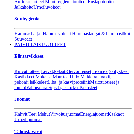
Aurinkotuotteet
Muut hygieniatuotteet
Ensiaputuotteet
Jalkahoito
Urheiluvoiteet
Suuhygienia
Hammasharjat
Hammastahnat
Hammaslangat & hammastikut
Suuvedet
PÄIVITTÄISTUOTTEET
Elintarvikkeet
Kuivatuotteet
Leivät,keksit&leivonnaiset
Texmex
Säilykkeet
Kastikkeet
Makeiset
Mausteet
Hillot
Makkarat, nakit,
pekonit,leikkeleet
Liha- ja kasviproteiinit
Maitotuotteet ja
munat
Valmisruoat
Sipsit ja snacksit
Pakasteet
Juomat
Kahvit
Teet
Mehut
Virvoitusjuomat
Energiajuomat
Kaakaot
Urheilujuomat
Taloustavarat