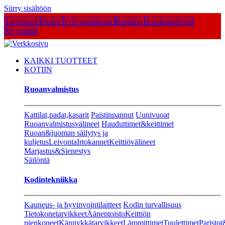
Siirry sisältöön
Tarjoukset
Outlet
Yritysasiakkaat
Rmarket
Asiakaspalvelu
Myymälät
KAIKKI TUOTTEET
KOTIIN
Ruoanvalmistus
Kattilat,padat,kasarit
Paistinpannut
Uunivuoat
Ruoanvalmistusvälineet
Hauduttimet&keittimet
Ruoan&juoman säilytys ja
kuljetus
Leivonta
Irtokannet
Keittiövälineet
Marjastus&Sienestys
Säilöntä
Kodintekniikka
Kauneus- ja hyvinvointilaitteet
Kodin turvallisuus
Tietokonetarvikkeet
Äänentoisto
Keittiön
pienkoneet
Kännykkätarvikkeet
Lämmittimet
Tuulettimet
Paristot