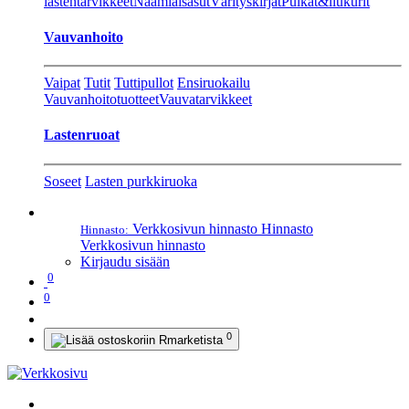
lastentarvikkeet
Naamiaisasut
Värityskirjat
Pulkat&liukurit
Vauvanhoito
Vaipat
Tutit
Tuttipullot
Ensiruokailu
Vauvanhoitotuotteet
Vauvatarvikkeet
Lastenruoat
Soseet
Lasten purkkiruoka
Verkkosivun hinnasto
Hinnasto
Hinnasto:
Verkkosivun hinnasto
Kirjaudu sisään
0
0
0