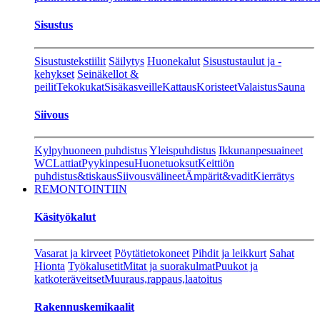
Sisustus
Sisustustekstiilit
Säilytys
Huonekalut
Sisustustaulut ja -
kehykset
Seinäkellot &
peilit
Tekokukat
Sisäkasveille
Kattaus
Koristeet
Valaistus
Sauna
Siivous
Kylpyhuoneen puhdistus
Yleispuhdistus
Ikkunanpesuaineet
WC
Lattiat
Pyykinpesu
Huonetuoksut
Keittiön
puhdistus&tiskaus
Siivousvälineet
Ämpärit&vadit
Kierrätys
REMONTOINTIIN
Käsityökalut
Vasarat ja kirveet
Pöytätietokoneet
Pihdit ja leikkurt
Sahat
Hionta
Työkalusetit
Mitat ja suorakulmat
Puukot ja
katkoteräveitset
Muuraus,rappaus,laatoitus
Rakennuskemikaalit