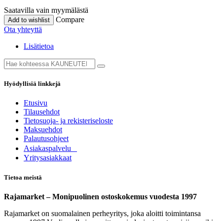
Saatavilla vain myymälästä
Compare
Add to wishlist
Ota yhteyttä
Lisätietoa
Hyödyllisiä linkkejä
Etusivu
Tilausehdot
Tietosuoja- ja rekisteriseloste
Maksuehdot
Palautusohjeet
Asia​k​aspalvelu
​Yritysasiakkaat
Tietoa meistä
Rajamarket – Monipuolinen ostoskokemus vuodesta 1997
Rajamarket on suomalainen perheyritys, joka aloitti toimintansa