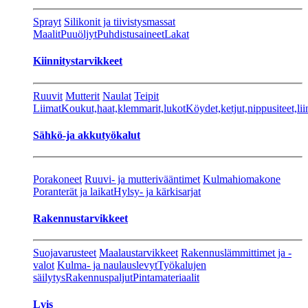
Sprayt
Silikonit ja tiivistysmassat
Maalit
Puuöljyt
Puhdistusaineet
Lakat
Kiinnitystarvikkeet
Ruuvit
Mutterit
Naulat
Teipit
Liimat
Koukut,haat,klemmarit,lukot
Köydet,ketjut,nippusiteet,lii
Sähkö-ja akkutyökalut
Porakoneet
Ruuvi- ja mutterivääntimet
Kulmahiomakone
Poranterät ja laikat
Hylsy- ja kärkisarjat
Rakennustarvikkeet
Suojavarusteet
Maalaustarvikkeet
Rakennuslämmittimet ja -
valot
Kulma- ja naulauslevyt
Työkalujen
säilytys
Rakennuspaljut
Pintamateriaalit
Lvis