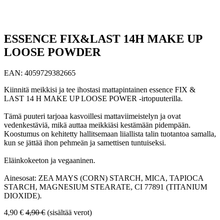
ESSENCE FIX&LAST 14H MAKE UP
LOOSE POWDER
EAN:
4059729382665
Kiinnitä meikkisi ja tee ihostasi mattapintainen essence FIX &
LAST 14 H MAKE UP LOOSE POWER -irtopuuterilla.
Tämä puuteri tarjoaa kasvoillesi mattaviimeistelyn ja ovat
vedenkestäviä, mikä auttaa meikkiäsi kestämään pidempään.
Koostumus on kehitetty hallitsemaan liiallista talin tuotantoa samalla,
kun se jättää ihon pehmeän ja samettisen tuntuiseksi.
Eläinkokeeton ja vegaaninen.
Ainesosat: ZEA MAYS (CORN) STARCH, MICA, TAPIOCA
STARCH, MAGNESIUM STEARATE, CI 77891 (TITANIUM
DIOXIDE).
4,90
€
4,90
€
(sisältää verot)