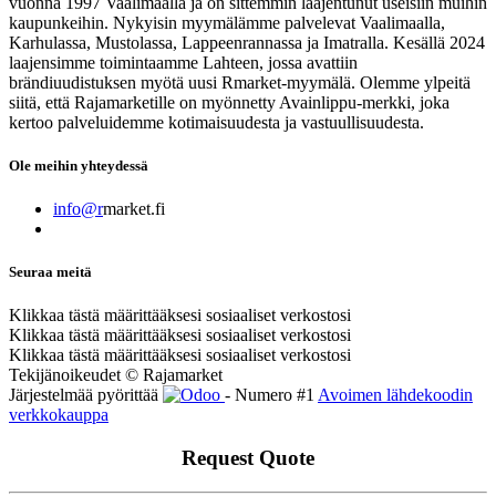
vuonna 1997 Vaalimaalla ja on sittemmin laajentunut useisiin muihin
kaupunkeihin. Nykyisin myymälämme palvelevat Vaalimaalla,
Karhulassa, Mustolassa, Lappeenrannassa ja Imatralla. Kesällä 2024
laajensimme toimintaamme Lahteen, jossa avattiin
brändiuudistuksen myötä uusi Rmarket-myymälä. Olemme ylpeitä
siitä, että Rajamarketille on myönnetty Avainlippu-merkki, joka
kertoo palveluidemme kotimaisuudesta ja vastuullisuudesta.
Ole meihin yhteydessä
info@r
market.fi
Seuraa meitä
Klikkaa tästä määrittääksesi sosiaaliset verkostosi
Klikkaa tästä määrittääksesi sosiaaliset verkostosi
Klikkaa tästä määrittääksesi sosiaaliset verkostosi
Tekijänoikeudet © Rajamarket
Järjestelmää pyörittää
- Numero #1
Avoimen lähdekoodin
verkkokauppa
Request Quote