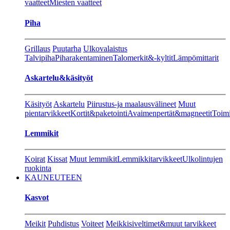
vaatteet
Miesten vaatteet
Piha
Grillaus
Puutarha
Ulkovalaistus
Talvipiha
Piharakentaminen
Talomerkit&-kyltit
Lämpömittarit
Askartelu&käsityöt
Käsityöt
Askartelu
Piirustus-ja maalausvälineet
Muut
pientarvikkeet
Kortit&paketointi
Avaimenpertät&magneetit
Toimi
Lemmikit
Koirat
Kissat
Muut lemmikit
Lemmikkitarvikkeet
Ulkolintujen
ruokinta
KAUNEUTEEN
Kasvot
Meikit
Puhdistus
Voiteet
Meikkisiveltimet&muut tarvikkeet