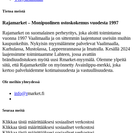
Tietoa meistä
Rajamarket – Monipuolinen ostoskokemus vuodesta 1997
Rajamarket on suomalainen perheyritys, joka aloitti toimintansa
vuonna 1997 Vaalimaalla ja on sittemmin laajentunut useisiin muihin
kaupunkeihin. Nykyisin myymälämme palvelevat Vaalimaalla,
Karhulassa, Mustolassa, Lappeenrannassa ja Imatralla. Kesällä 2024
laajensimme toimintaamme Lahteen, jossa avattiin
brändiuudistuksen myötä uusi Rmarket-myymälä. Olemme ylpeitä
siitä, että Rajamarketille on myönnetty Avainlippu-merkki, joka
kertoo palveluidemme kotimaisuudesta ja vastuullisuudesta.
Ole meihin yhteydessä
info@r
market.fi
Seuraa meitä
Klikkaa tästä määrittääksesi sosiaaliset verkostosi
Klikkaa tästä määrittääksesi sosiaaliset verkostosi
Klikkaa tästä määrittääksesi sosiaaliset verkostosi