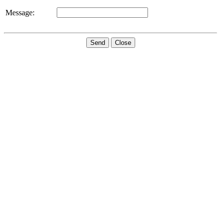
Message:
Send
Close