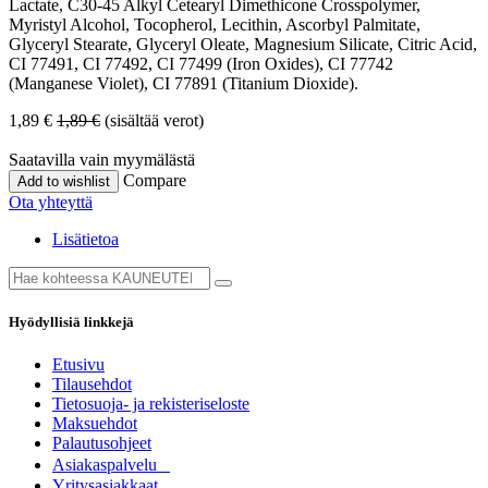
Lactate, C30-45 Alkyl Cetearyl Dimethicone Crosspolymer,
Myristyl Alcohol, Tocopherol, Lecithin, Ascorbyl Palmitate,
Glyceryl Stearate, Glyceryl Oleate, Magnesium Silicate, Citric Acid,
CI 77491, CI 77492, CI 77499 (Iron Oxides), CI 77742
(Manganese Violet), CI 77891 (Titanium Dioxide).
1,89
€
1,89
€
(sisältää verot)
Saatavilla vain myymälästä
Compare
Add to wishlist
Ota yhteyttä
Lisätietoa
Hyödyllisiä linkkejä
Etusivu
Tilausehdot
Tietosuoja- ja rekisteriseloste
Maksuehdot
Palautusohjeet
Asia​k​aspalvelu
​Yritysasiakkaat