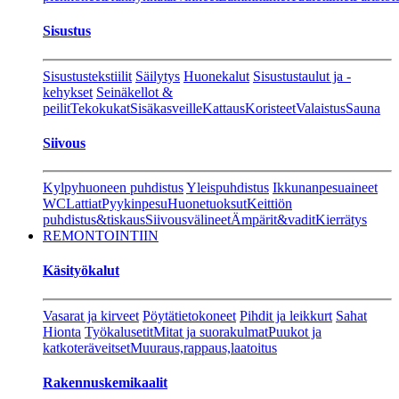
Sisustus
Sisustustekstiilit
Säilytys
Huonekalut
Sisustustaulut ja -
kehykset
Seinäkellot &
peilit
Tekokukat
Sisäkasveille
Kattaus
Koristeet
Valaistus
Sauna
Siivous
Kylpyhuoneen puhdistus
Yleispuhdistus
Ikkunanpesuaineet
WC
Lattiat
Pyykinpesu
Huonetuoksut
Keittiön
puhdistus&tiskaus
Siivousvälineet
Ämpärit&vadit
Kierrätys
REMONTOINTIIN
Käsityökalut
Vasarat ja kirveet
Pöytätietokoneet
Pihdit ja leikkurt
Sahat
Hionta
Työkalusetit
Mitat ja suorakulmat
Puukot ja
katkoteräveitset
Muuraus,rappaus,laatoitus
Rakennuskemikaalit