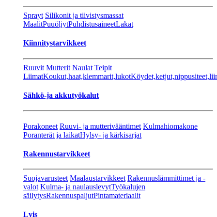
Sprayt
Silikonit ja tiivistysmassat
Maalit
Puuöljyt
Puhdistusaineet
Lakat
Kiinnitystarvikkeet
Ruuvit
Mutterit
Naulat
Teipit
Liimat
Koukut,haat,klemmarit,lukot
Köydet,ketjut,nippusiteet,lii
Sähkö-ja akkutyökalut
Porakoneet
Ruuvi- ja mutterivääntimet
Kulmahiomakone
Poranterät ja laikat
Hylsy- ja kärkisarjat
Rakennustarvikkeet
Suojavarusteet
Maalaustarvikkeet
Rakennuslämmittimet ja -
valot
Kulma- ja naulauslevyt
Työkalujen
säilytys
Rakennuspaljut
Pintamateriaalit
Lvis