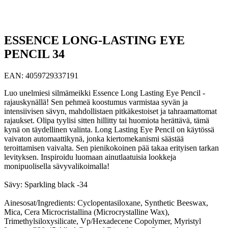
ESSENCE LONG-LASTING EYE
PENCIL 34
EAN:
4059729337191
Luo unelmiesi silmämeikki Essence Long Lasting Eye Pencil -
rajauskynällä! Sen pehmeä koostumus varmistaa syvän ja
intensiivisen sävyn, mahdollistaen pitkäkestoiset ja tahraamattomat
rajaukset. Olipa tyylisi sitten hillitty tai huomiota herättävä, tämä
kynä on täydellinen valinta. Long Lasting Eye Pencil on käytössä
vaivaton automaattikynä, jonka kiertomekanismi säästää
teroittamisen vaivalta. Sen pienikokoinen pää takaa erityisen tarkan
levityksen. Inspiroidu luomaan ainutlaatuisia lookkeja
monipuolisella sävyvalikoimalla!
Sävy: Sparkling black -34
Ainesosat/Ingredients: Cyclopentasiloxane, Synthetic Beeswax,
Mica, Cera Microcristallina (Microcrystalline Wax),
Trimethylsiloxysilicate, Vp/Hexadecene Copolymer, Myristyl