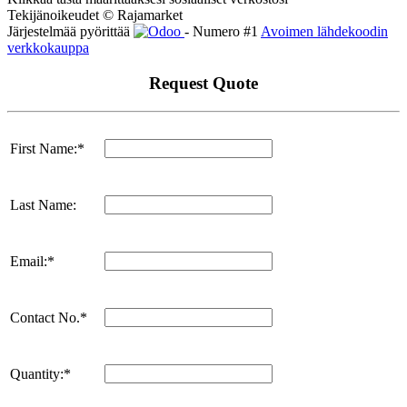
Tekijänoikeudet © Rajamarket
Järjestelmää pyörittää
- Numero #1
Avoimen lähdekoodin
verkkokauppa
Request Quote
First Name:*
Last Name:
Email:*
Contact No.*
Quantity:*