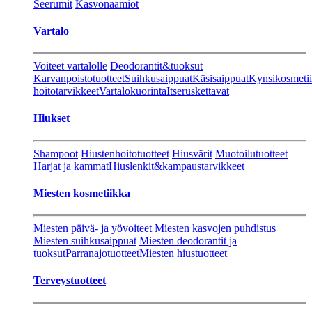
Seerumit
Kasvonaamiot
Vartalo
Voiteet vartalolle
Deodorantit&tuoksut
Karvanpoistotuotteet
Suihkusaippuat
Käsisaippuat
Kynsikosmeti
hoitotarvikkeet
Vartalokuorinta
Itseruskettavat
Hiukset
Shampoot
Hiustenhoitotuotteet
Hiusvärit
Muotoilutuotteet
Harjat ja kammat
Hiuslenkit&kampaustarvikkeet
Miesten kosmetiikka
Miesten päivä- ja yövoiteet
Miesten kasvojen puhdistus
Miesten suihkusaippuat
Miesten deodorantit ja
tuoksut
Parranajotuotteet
Miesten hiustuotteet
Terveystuotteet