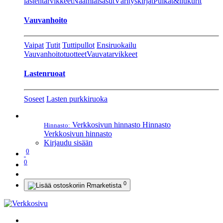
lastentarvikkeet
Naamiaisasut
Värityskirjat
Pulkat&liukurit
Vauvanhoito
Vaipat
Tutit
Tuttipullot
Ensiruokailu
Vauvanhoitotuotteet
Vauvatarvikkeet
Lastenruoat
Soseet
Lasten purkkiruoka
Verkkosivun hinnasto
Hinnasto
Hinnasto:
Verkkosivun hinnasto
Kirjaudu sisään
0
0
0