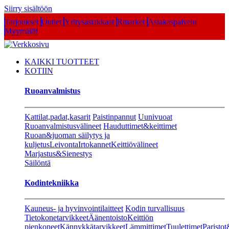
Siirry sisältöön
Tarjoukset
Outlet
Yritysasiakkaat
Rmarket
Asiakaspalvelu
Myymälät
KAIKKI TUOTTEET
KOTIIN
Ruoanvalmistus
Kattilat,padat,kasarit
Paistinpannut
Uunivuoat
Ruoanvalmistusvälineet
Hauduttimet&keittimet
Ruoan&juoman säilytys ja
kuljetus
Leivonta
Irtokannet
Keittiövälineet
Marjastus&Sienestys
Säilöntä
Kodintekniikka
Kauneus- ja hyvinvointilaitteet
Kodin turvallisuus
Tietokonetarvikkeet
Äänentoisto
Keittiön
pienkoneet
Kännykkätarvikkeet
Lämmittimet
Tuulettimet
Paristot