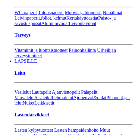
WC-paperit
Talouspaperit
Muovi- ja biopussit
Nenäliinat
Leivinpaperit,foliot, kelmut
Kertakäyttöastiat
Paisto- ja
savustuspussit
Alumiinivuoat
Leivontavuoat
Terveys
Vitamiinit ja luontaistuotteet
Painonhallinta
Urheilijan
terveystuotteet
LAPSILLE
Lelut
Vesilelut
Lautapelit
Ajanviettopelit
Palapelit
Vauvalelut
Sisäleikit
Pehmolelut
Ajoneuvot&radat
Pihapelit ja -
lelut
Nuket
Leikkisetit
Lastentarvikkeet
Lasten kylpytuotteet
Lasten hampaidenhoito
Muut