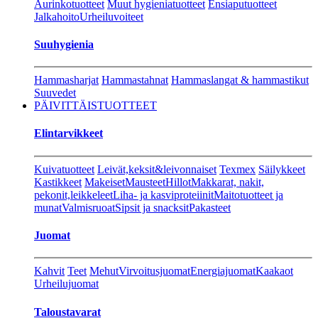
Aurinkotuotteet
Muut hygieniatuotteet
Ensiaputuotteet
Jalkahoito
Urheiluvoiteet
Suuhygienia
Hammasharjat
Hammastahnat
Hammaslangat & hammastikut
Suuvedet
PÄIVITTÄISTUOTTEET
Elintarvikkeet
Kuivatuotteet
Leivät,keksit&leivonnaiset
Texmex
Säilykkeet
Kastikkeet
Makeiset
Mausteet
Hillot
Makkarat, nakit,
pekonit,leikkeleet
Liha- ja kasviproteiinit
Maitotuotteet ja
munat
Valmisruoat
Sipsit ja snacksit
Pakasteet
Juomat
Kahvit
Teet
Mehut
Virvoitusjuomat
Energiajuomat
Kaakaot
Urheilujuomat
Taloustavarat