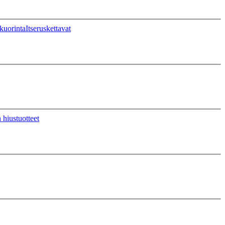
kuorinta
Itseruskettavat
 hiustuotteet