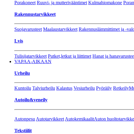
Porakoneet
Ruuvi- ja mutterivääntimet
Kulmahiomakone
Porant
Rakennustarvikkeet
Suojavarusteet
Maalaustarvikkeet
Rakennuslämmittimet ja -val
Lvis
Tulisijatarvikkeet
Putket,letkut ja liittimet
Hanat ja hanavarustee
VAPAA-AIKAAN
Urheilu
Kuntoilu
Talviurheilu
Kalastus
Vesiurheilu
Pyöräily
Retkeily
Mu
Autoilu&veneily
Autonpesu
Autotarvikkeet
Autokemikaalit
Auton huoltotarvikke
Tekstiilit