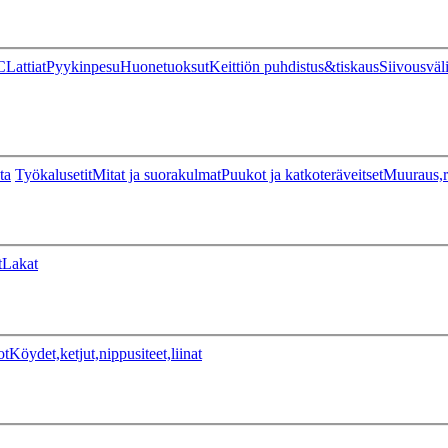
C
Lattiat
Pyykinpesu
Huonetuoksut
Keittiön puhdistus&tiskaus
Siivousväl
ta
Työkalusetit
Mitat ja suorakulmat
Puukot ja katkoteräveitset
Muuraus,r
t
Lakat
ot
Köydet,ketjut,nippusiteet,liinat