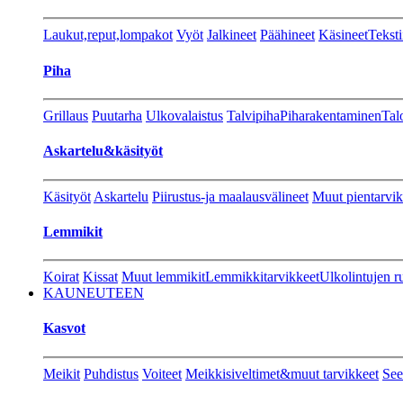
Laukut,reput,lompakot
Vyöt
Jalkineet
Päähineet
Käsineet
Teksti
Piha
Grillaus
Puutarha
Ulkovalaistus
Talvipiha
Piharakentaminen
Tal
Askartelu&käsityöt
Käsityöt
Askartelu
Piirustus-ja maalausvälineet
Muut pientarvik
Lemmikit
Koirat
Kissat
Muut lemmikit
Lemmikkitarvikkeet
Ulkolintujen r
KAUNEUTEEN
Kasvot
Meikit
Puhdistus
Voiteet
Meikkisiveltimet&muut tarvikkeet
See