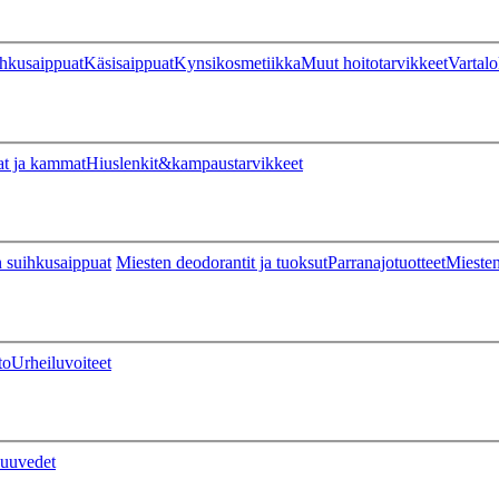
hkusaippuat
Käsisaippuat
Kynsikosmetiikka
Muut hoitotarvikkeet
Vartalo
at ja kammat
Hiuslenkit&kampaustarvikkeet
 suihkusaippuat
Miesten deodorantit ja tuoksut
Parranajotuotteet
Miesten
to
Urheiluvoiteet
uuvedet