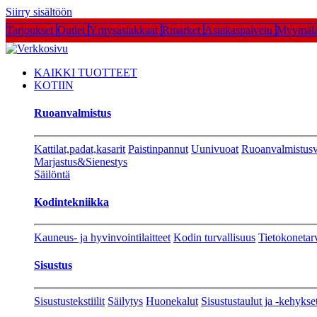
Siirry sisältöön
Tarjoukset
Outlet
Yritysasiakkaat
Rmarket
Asiakaspalvelu
Myymälä
KAIKKI TUOTTEET
KOTIIN
Ruoanvalmistus
Kattilat,padat,kasarit
Paistinpannut
Uunivuoat
Ruoanvalmistusv
Marjastus&Sienestys
Säilöntä
Kodintekniikka
Kauneus- ja hyvinvointilaitteet
Kodin turvallisuus
Tietokonetar
Sisustus
Sisustustekstiilit
Säilytys
Huonekalut
Sisustustaulut ja -kehykse