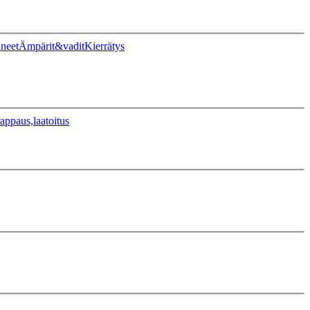
ineet
Ämpärit&vadit
Kierrätys
appaus,laatoitus