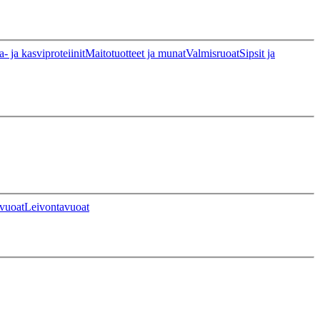
a- ja kasviproteiinit
Maitotuotteet ja munat
Valmisruoat
Sipsit ja
vuoat
Leivontavuoat