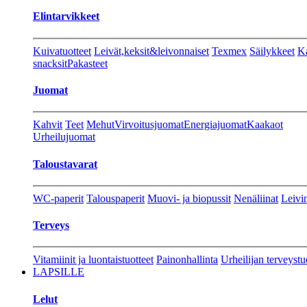
Elintarvikkeet
Kuivatuotteet
Leivät,keksit&leivonnaiset
Texmex
Säilykkeet
Ka
snacksit
Pakasteet
Juomat
Kahvit
Teet
Mehut
Virvoitusjuomat
Energiajuomat
Kaakaot
Urheilujuomat
Taloustavarat
WC-paperit
Talouspaperit
Muovi- ja biopussit
Nenäliinat
Leivin
Terveys
Vitamiinit ja luontaistuotteet
Painonhallinta
Urheilijan terveystu
LAPSILLE
Lelut