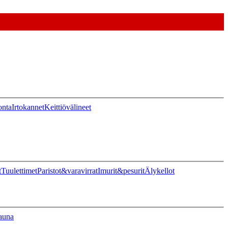
onta
Irtokannet
Keittiövälineet
t
Tuulettimet
Paristot&varavirrat
Imurit&pesurit
Älykellot
auna