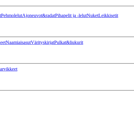
t
Pehmolelut
Ajoneuvot&radat
Pihapelit ja -lelut
Nuket
Leikkisetit
eet
Naamiaisasut
Värityskirjat
Pulkat&liukurit
arvikkeet