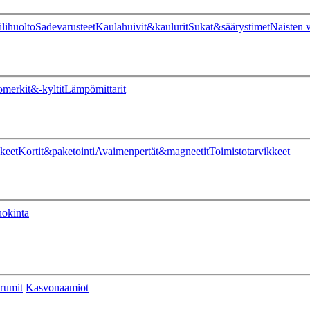
ilihuolto
Sadevarusteet
Kaulahuivit&kaulurit
Sukat&säärystimet
Naisten v
omerkit&-kyltit
Lämpömittarit
keet
Kortit&paketointi
Avaimenpertät&magneetit
Toimistotarvikkeet
uokinta
rumit
Kasvonaamiot