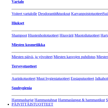
Vartalo
Voiteet vartalolle
Deodorantit&tuoksut
Karvanpoistotuotteet
Sui
Hiukset
Shampoot
Hiustenhoitotuotteet
Hiusvärit
Muotoilutuotteet
Harj
Miesten kosmetiikka
Miesten päivä- ja yövoiteet
Miesten kasvojen puhdistus
Miesten
Terveystuotteet
Aurinkotuotteet
Muut hygieniatuotteet
Ensiaputuotteet
Jalkahoi
Suuhygienia
Hammasharjat
Hammastahnat
Hammaslangat & hammastikut
S
PÄIVITTÄISTUOTTEET