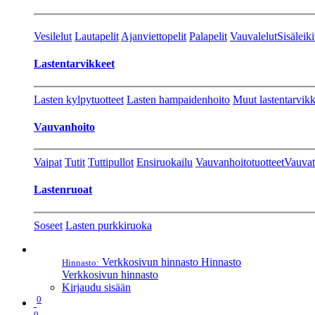
Vesilelut
Lautapelit
Ajanviettopelit
Palapelit
Vauvalelut
Sisäleiki
Lastentarvikkeet
Lasten kylpytuotteet
Lasten hampaidenhoito
Muut lastentarvikk
Vauvanhoito
Vaipat
Tutit
Tuttipullot
Ensiruokailu
Vauvanhoitotuotteet
Vauvat
Lastenruoat
Soseet
Lasten purkkiruoka
Verkkosivun hinnasto
Hinnasto
Hinnasto:
Verkkosivun hinnasto
Kirjaudu sisään
0
0