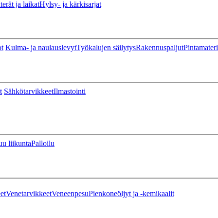
erät ja laikat
Hylsy- ja kärkisarjat
ot
Kulma- ja naulauslevyt
Työkalujen säilytys
Rakennuspaljut
Pintamateri
t
Sähkötarvikkeet
Ilmastointi
u liikunta
Palloilu
et
Venetarvikkeet
Veneenpesu
Pienkoneöljyt ja -kemikaalit