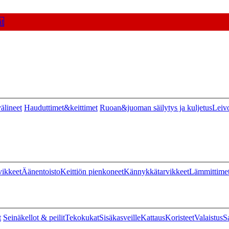
t
älineet
Hauduttimet&keittimet
Ruoan&juoman säilytys ja kuljetus
Leiv
vikkeet
Äänentoisto
Keittiön pienkoneet
Kännykkätarvikkeet
Lämmittime
t
Seinäkellot & peilit
Tekokukat
Sisäkasveille
Kattaus
Koristeet
Valaistus
S