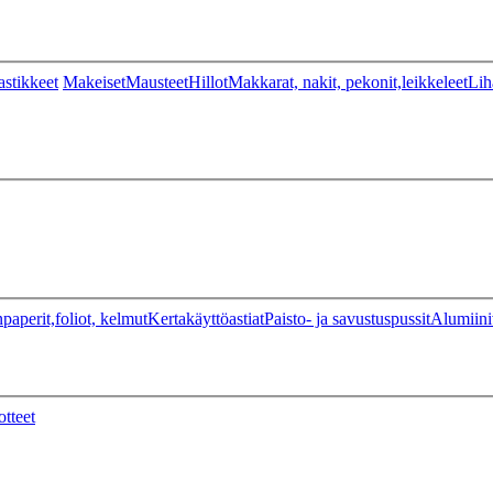
stikkeet
Makeiset
Mausteet
Hillot
Makkarat, nakit, pekonit,leikkeleet
Lih
paperit,foliot, kelmut
Kertakäyttöastiat
Paisto- ja savustuspussit
Alumiini
otteet