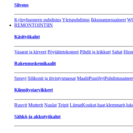
Siivous
Kylpyhuoneen puhdistus
Yleispuhdistus
Ikkunanpesuaineet
W
REMONTOINTIIN
Käsityökalut
Vasarat ja kirveet
Pöytätietokoneet
Pihdit ja leikkurt
Sahat
Hion
Rakennuskemikaalit
Sprayt
Silikonit ja tiivistysmassat
Maalit
Puuöljyt
Puhdistusainee
Kiinnitystarvikkeet
Ruuvit
Mutterit
Naulat
Teipit
Liimat
Koukut,haat,klemmarit,luk
Sähkö-ja akkutyökalut