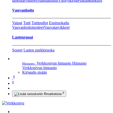
lastentarvikkeet
Naamiaisasut
Värityskirjat
Pulkat&liukurit
Vauvanhoito
Vaipat
Tutit
Tuttipullot
Ensiruokailu
Vauvanhoitotuotteet
Vauvatarvikkeet
Lastenruoat
Soseet
Lasten purkkiruoka
Verkkosivun hinnasto
Hinnasto
Hinnasto:
Verkkosivun hinnasto
Kirjaudu sisään
0
0
0