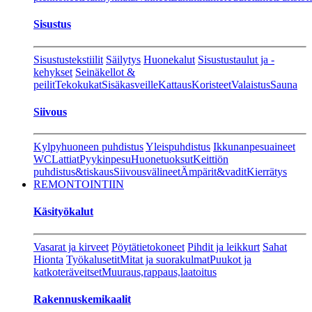
Sisustus
Sisustustekstiilit
Säilytys
Huonekalut
Sisustustaulut ja -
kehykset
Seinäkellot &
peilit
Tekokukat
Sisäkasveille
Kattaus
Koristeet
Valaistus
Sauna
Siivous
Kylpyhuoneen puhdistus
Yleispuhdistus
Ikkunanpesuaineet
WC
Lattiat
Pyykinpesu
Huonetuoksut
Keittiön
puhdistus&tiskaus
Siivousvälineet
Ämpärit&vadit
Kierrätys
REMONTOINTIIN
Käsityökalut
Vasarat ja kirveet
Pöytätietokoneet
Pihdit ja leikkurt
Sahat
Hionta
Työkalusetit
Mitat ja suorakulmat
Puukot ja
katkoteräveitset
Muuraus,rappaus,laatoitus
Rakennuskemikaalit