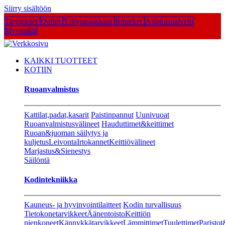
Siirry sisältöön
Tarjoukset
Outlet
Yritysasiakkaat
Rmarket
Asiakaspalvelu
Myymälät
KAIKKI TUOTTEET
KOTIIN
Ruoanvalmistus
Kattilat,padat,kasarit
Paistinpannut
Uunivuoat
Ruoanvalmistusvälineet
Hauduttimet&keittimet
Ruoan&juoman säilytys ja
kuljetus
Leivonta
Irtokannet
Keittiövälineet
Marjastus&Sienestys
Säilöntä
Kodintekniikka
Kauneus- ja hyvinvointilaitteet
Kodin turvallisuus
Tietokonetarvikkeet
Äänentoisto
Keittiön
pienkoneet
Kännykkätarvikkeet
Lämmittimet
Tuulettimet
Paristot