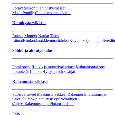
Sprayt
Silikonit ja tiivistysmassat
Maalit
Puuöljyt
Puhdistusaineet
Lakat
Kiinnitystarvikkeet
Ruuvit
Mutterit
Naulat
Teipit
Liimat
Koukut,haat,klemmarit,lukot
Köydet,ketjut,nippusiteet,lii
Sähkö-ja akkutyökalut
Porakoneet
Ruuvi- ja mutterivääntimet
Kulmahiomakone
Poranterät ja laikat
Hylsy- ja kärkisarjat
Rakennustarvikkeet
Suojavarusteet
Maalaustarvikkeet
Rakennuslämmittimet ja -
valot
Kulma- ja naulauslevyt
Työkalujen
säilytys
Rakennuspaljut
Pintamateriaalit
Lvis