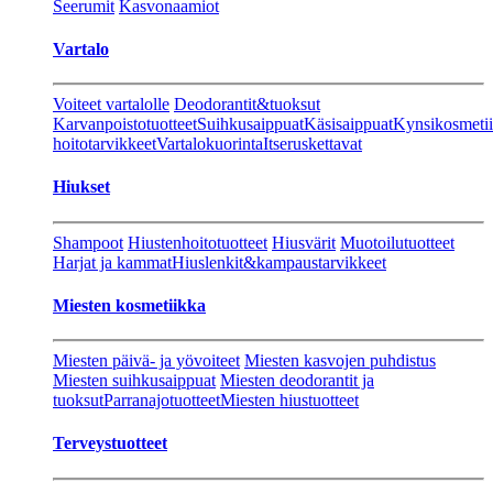
Seerumit
Kasvonaamiot
Vartalo
Voiteet vartalolle
Deodorantit&tuoksut
Karvanpoistotuotteet
Suihkusaippuat
Käsisaippuat
Kynsikosmeti
hoitotarvikkeet
Vartalokuorinta
Itseruskettavat
Hiukset
Shampoot
Hiustenhoitotuotteet
Hiusvärit
Muotoilutuotteet
Harjat ja kammat
Hiuslenkit&kampaustarvikkeet
Miesten kosmetiikka
Miesten päivä- ja yövoiteet
Miesten kasvojen puhdistus
Miesten suihkusaippuat
Miesten deodorantit ja
tuoksut
Parranajotuotteet
Miesten hiustuotteet
Terveystuotteet