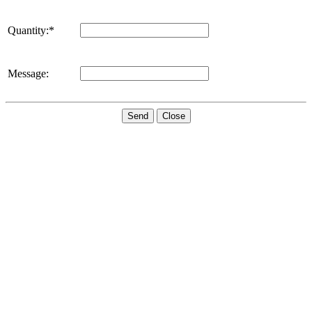
Quantity:*
Message:
Send
Close