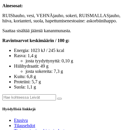
Ainesosat:
RUIShauho, vesi, VEHNÄjauho, sokeri, RUISMALLASjauho,
hiiva, korianteri, suola, hapettumisenestoaine: askorbiinihappo.
Saattaa sisältää jäämiä kananmunasta.
Ravintoarvot keskimäärin / 100 g:
Energia: 1023 kJ / 245 kcal
Rasva: 1,4 g
josta tyydyttynyttä: 0,10 g
Hiilihydraatit: 49 g
josta sokereita: 7,3 g
Kuitu: 6,8 g
Proteiini: 5,7 g
Suola: 1,1 g
Hyödyllisiä linkkejä
Etusivu
Tilausehdot