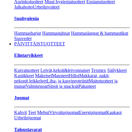
Aurinkotuotteet
Muut hygieniatuotteet
Ensiaputuotteet
Jalkahoito
Urheiluvoiteet
Suuhygienia
Hammasharjat
Hammastahnat
Hammaslangat & hammastikut
Suuvedet
PÄIVITTÄISTUOTTEET
Elintarvikkeet
Kuivatuotteet
Leivät,keksit&leivonnaiset
Texmex
Säilykkeet
Kastikkeet
Makeiset
Mausteet
Hillot
Makkarat, nakit,
pekonit,leikkeleet
Liha- ja kasviproteiinit
Maitotuotteet ja
munat
Valmisruoat
Sipsit ja snacksit
Pakasteet
Juomat
Kahvit
Teet
Mehut
Virvoitusjuomat
Energiajuomat
Kaakaot
Urheilujuomat
Taloustavarat