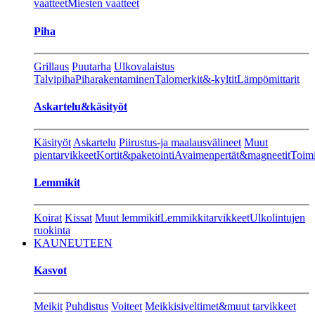
vaatteet
Miesten vaatteet
Piha
Grillaus
Puutarha
Ulkovalaistus
Talvipiha
Piharakentaminen
Talomerkit&-kyltit
Lämpömittarit
Askartelu&käsityöt
Käsityöt
Askartelu
Piirustus-ja maalausvälineet
Muut
pientarvikkeet
Kortit&paketointi
Avaimenpertät&magneetit
Toimi
Lemmikit
Koirat
Kissat
Muut lemmikit
Lemmikkitarvikkeet
Ulkolintujen
ruokinta
KAUNEUTEEN
Kasvot
Meikit
Puhdistus
Voiteet
Meikkisiveltimet&muut tarvikkeet