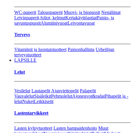
WC-paperit
Talouspaperit
Muovi- ja biopussit
Nenäliinat
Leivinpaperit,foliot, kelmut
Kertakäyttöastiat
Paisto- ja
savustuspussit
Alumiinivuoat
Leivontavuoat
Terveys
Vitamiinit ja luontaistuotteet
Painonhallinta
Urheilijan
terveystuotteet
LAPSILLE
Lelut
Vesilelut
Lautapelit
Ajanviettopelit
Palapelit
Vauvalelut
Sisäleikit
Pehmolelut
Ajoneuvot&radat
Pihapelit ja -
lelut
Nuket
Leikkisetit
Lastentarvikkeet
Lasten kylpytuotteet
Lasten hampaidenhoito
Muut