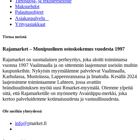
Tietosuoja- ja rekisteriseloste
Maksuehdot
Palautusohjeet
Asia​k​aspalvelu
​Yritysasiakkaat
Tietoa meistä
Rajamarket – Monipuolinen ostoskokemus vuodesta 1997
Rajamarket on suomalainen perheyritys, joka aloitti toimintansa
vuonna 1997 Vaalimaalla ja on sittemmin laajentunut useisiin muihin
kaupunkeihin. Nykyisin myymälämme palvelevat Vaalimaalla,
Karhulassa, Mustolassa, Lappeenrannassa ja Imatralla. Kesällä 2024
laajensimme toimintaamme Lahteen, jossa avattiin
brändiuudistuksen myötä uusi Rmarket-myymälä. Olemme ylpeitä
siitä, että Rajamarketille on myönnetty Avainlippu-merkki, joka
kertoo palveluidemme kotimaisuudesta ja vastuullisuudesta.
Ole meihin yhteydessä
info@r
market.fi