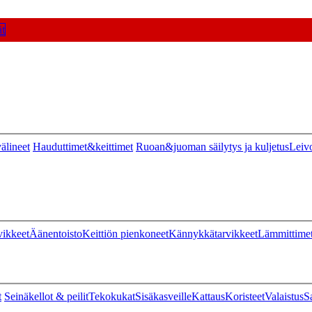
t
älineet
Hauduttimet&keittimet
Ruoan&juoman säilytys ja kuljetus
Leiv
vikkeet
Äänentoisto
Keittiön pienkoneet
Kännykkätarvikkeet
Lämmittime
t
Seinäkellot & peilit
Tekokukat
Sisäkasveille
Kattaus
Koristeet
Valaistus
S