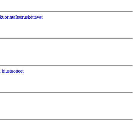
kuorinta
Itseruskettavat
 hiustuotteet