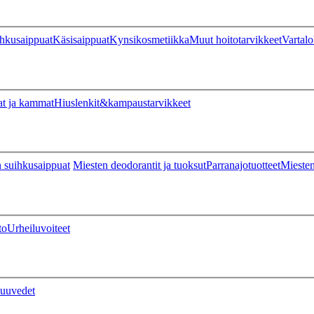
hkusaippuat
Käsisaippuat
Kynsikosmetiikka
Muut hoitotarvikkeet
Vartalo
at ja kammat
Hiuslenkit&kampaustarvikkeet
 suihkusaippuat
Miesten deodorantit ja tuoksut
Parranajotuotteet
Miesten
to
Urheiluvoiteet
uuvedet