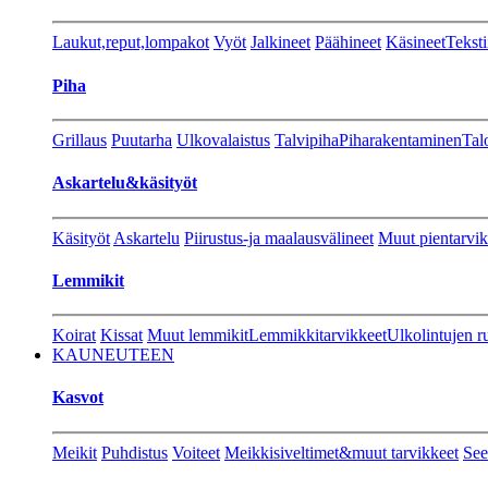
Laukut,reput,lompakot
Vyöt
Jalkineet
Päähineet
Käsineet
Teksti
Piha
Grillaus
Puutarha
Ulkovalaistus
Talvipiha
Piharakentaminen
Tal
Askartelu&käsityöt
Käsityöt
Askartelu
Piirustus-ja maalausvälineet
Muut pientarvik
Lemmikit
Koirat
Kissat
Muut lemmikit
Lemmikkitarvikkeet
Ulkolintujen r
KAUNEUTEEN
Kasvot
Meikit
Puhdistus
Voiteet
Meikkisiveltimet&muut tarvikkeet
See