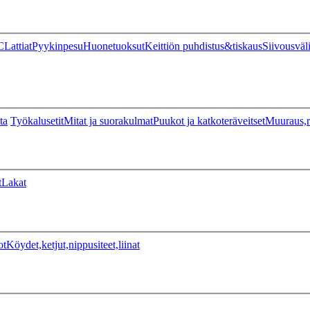
C
Lattiat
Pyykinpesu
Huonetuoksut
Keittiön puhdistus&tiskaus
Siivousväl
ta
Työkalusetit
Mitat ja suorakulmat
Puukot ja katkoteräveitset
Muuraus,r
t
Lakat
ot
Köydet,ketjut,nippusiteet,liinat