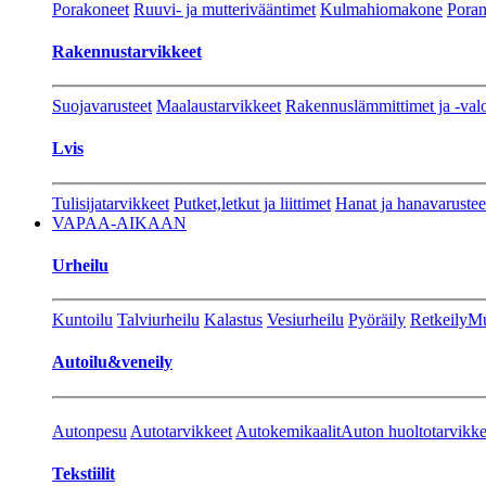
Porakoneet
Ruuvi- ja mutterivääntimet
Kulmahiomakone
Porant
Rakennustarvikkeet
Suojavarusteet
Maalaustarvikkeet
Rakennuslämmittimet ja -val
Lvis
Tulisijatarvikkeet
Putket,letkut ja liittimet
Hanat ja hanavarustee
VAPAA-AIKAAN
Urheilu
Kuntoilu
Talviurheilu
Kalastus
Vesiurheilu
Pyöräily
Retkeily
Mu
Autoilu&veneily
Autonpesu
Autotarvikkeet
Autokemikaalit
Auton huoltotarvikke
Tekstiilit