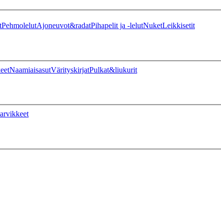
t
Pehmolelut
Ajoneuvot&radat
Pihapelit ja -lelut
Nuket
Leikkisetit
eet
Naamiaisasut
Värityskirjat
Pulkat&liukurit
arvikkeet