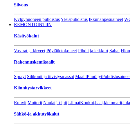
Siivous
Kylpyhuoneen puhdistus
Yleispuhdistus
Ikkunanpesuaineet
W
REMONTOINTIIN
Käsityökalut
Vasarat ja kirveet
Pöytätietokoneet
Pihdit ja leikkurt
Sahat
Hion
Rakennuskemikaalit
Sprayt
Silikonit ja tiivistysmassat
Maalit
Puuöljyt
Puhdistusainee
Kiinnitystarvikkeet
Ruuvit
Mutterit
Naulat
Teipit
Liimat
Koukut,haat,klemmarit,luk
Sähkö-ja akkutyökalut