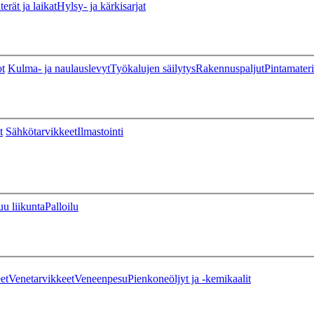
erät ja laikat
Hylsy- ja kärkisarjat
ot
Kulma- ja naulauslevyt
Työkalujen säilytys
Rakennuspaljut
Pintamateri
t
Sähkötarvikkeet
Ilmastointi
u liikunta
Palloilu
et
Venetarvikkeet
Veneenpesu
Pienkoneöljyt ja -kemikaalit