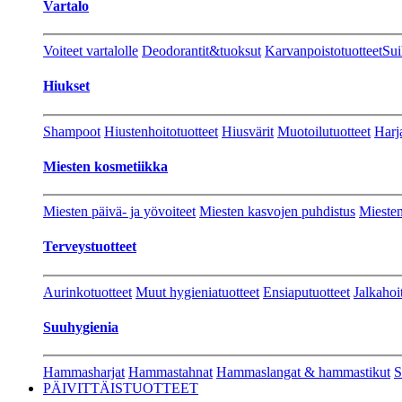
Vartalo
Voiteet vartalolle
Deodorantit&tuoksut
Karvanpoistotuotteet
Sui
Hiukset
Shampoot
Hiustenhoitotuotteet
Hiusvärit
Muotoilutuotteet
Harj
Miesten kosmetiikka
Miesten päivä- ja yövoiteet
Miesten kasvojen puhdistus
Miesten
Terveystuotteet
Aurinkotuotteet
Muut hygieniatuotteet
Ensiaputuotteet
Jalkahoi
Suuhygienia
Hammasharjat
Hammastahnat
Hammaslangat & hammastikut
S
PÄIVITTÄISTUOTTEET