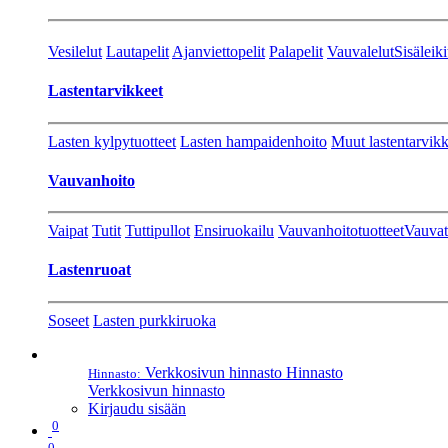
Vesilelut
Lautapelit
Ajanviettopelit
Palapelit
Vauvalelut
Sisäleiki
Lastentarvikkeet
Lasten kylpytuotteet
Lasten hampaidenhoito
Muut lastentarvikk
Vauvanhoito
Vaipat
Tutit
Tuttipullot
Ensiruokailu
Vauvanhoitotuotteet
Vauvat
Lastenruoat
Soseet
Lasten purkkiruoka
Verkkosivun hinnasto
Hinnasto
Hinnasto:
Verkkosivun hinnasto
Kirjaudu sisään
0
0