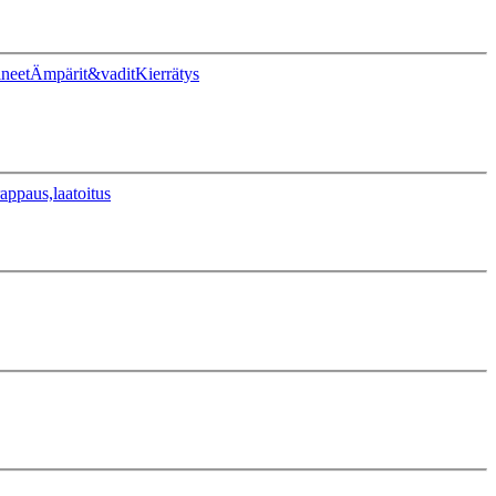
ineet
Ämpärit&vadit
Kierrätys
appaus,laatoitus