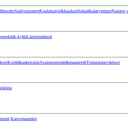
ilihuolto
Sadevarusteet
Kaulahuivit&kaulurit
Sukat&säärystimet
Naisten v
omerkit&-kyltit
Lämpömittarit
keet
Kortit&paketointi
Avaimenpertät&magneetit
Toimistotarvikkeet
uokinta
rumit
Kasvonaamiot