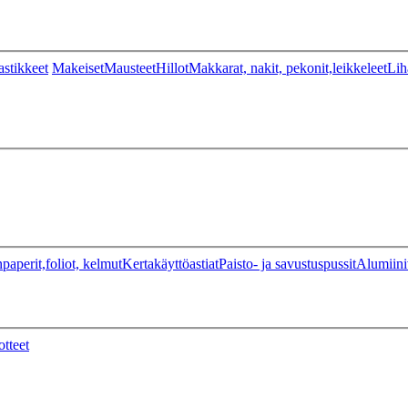
stikkeet
Makeiset
Mausteet
Hillot
Makkarat, nakit, pekonit,leikkeleet
Lih
paperit,foliot, kelmut
Kertakäyttöastiat
Paisto- ja savustuspussit
Alumiini
otteet