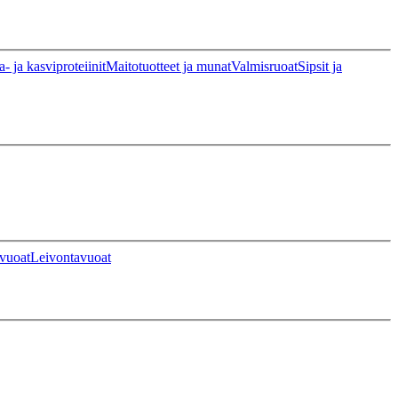
a- ja kasviproteiinit
Maitotuotteet ja munat
Valmisruoat
Sipsit ja
vuoat
Leivontavuoat