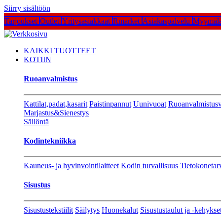
Siirry sisältöön
Tarjoukset
Outlet
Yritysasiakkaat
Rmarket
Asiakaspalvelu
Myymälä
KAIKKI TUOTTEET
KOTIIN
Ruoanvalmistus
Kattilat,padat,kasarit
Paistinpannut
Uunivuoat
Ruoanvalmistusv
Marjastus&Sienestys
Säilöntä
Kodintekniikka
Kauneus- ja hyvinvointilaitteet
Kodin turvallisuus
Tietokonetar
Sisustus
Sisustustekstiilit
Säilytys
Huonekalut
Sisustustaulut ja -kehykse