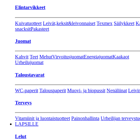
Elintarvikkeet
Kuivatuotteet
Leivät,keksit&leivonnaiset
Texmex
Säilykkeet
Ka
snacksit
Pakasteet
Juomat
Kahvit
Teet
Mehut
Virvoitusjuomat
Energiajuomat
Kaakaot
Urheilujuomat
Taloustavarat
WC-paperit
Talouspaperit
Muovi- ja biopussit
Nenäliinat
Leivin
Terveys
Vitamiinit ja luontaistuotteet
Painonhallinta
Urheilijan terveystu
LAPSILLE
Lelut