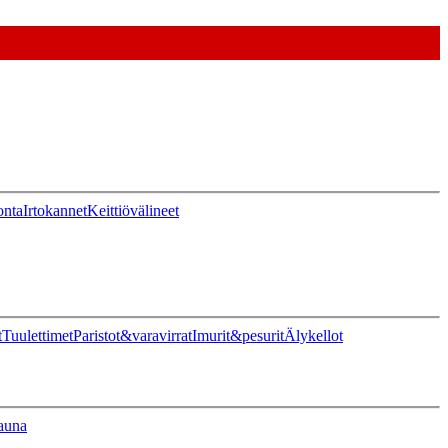
onta
Irtokannet
Keittiövälineet
t
Tuulettimet
Paristot&varavirrat
Imurit&pesurit
Älykellot
auna