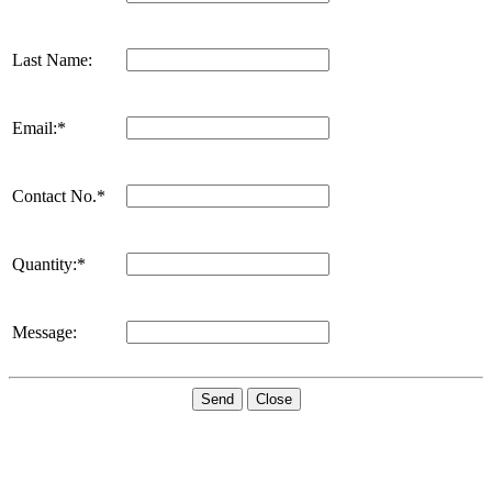
Last Name:
Email:*
Contact No.*
Quantity:*
Message:
Send
Close