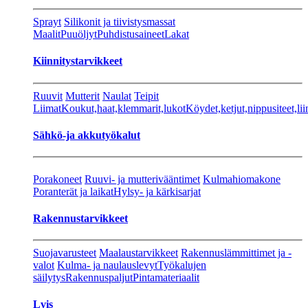
Sprayt
Silikonit ja tiivistysmassat
Maalit
Puuöljyt
Puhdistusaineet
Lakat
Kiinnitystarvikkeet
Ruuvit
Mutterit
Naulat
Teipit
Liimat
Koukut,haat,klemmarit,lukot
Köydet,ketjut,nippusiteet,lii
Sähkö-ja akkutyökalut
Porakoneet
Ruuvi- ja mutterivääntimet
Kulmahiomakone
Poranterät ja laikat
Hylsy- ja kärkisarjat
Rakennustarvikkeet
Suojavarusteet
Maalaustarvikkeet
Rakennuslämmittimet ja -
valot
Kulma- ja naulauslevyt
Työkalujen
säilytys
Rakennuspaljut
Pintamateriaalit
Lvis