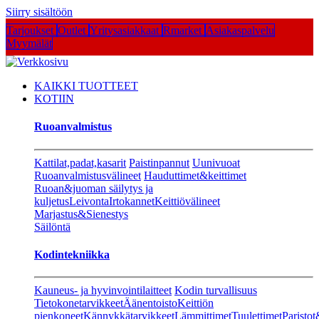
Siirry sisältöön
Tarjoukset
Outlet
Yritysasiakkaat
Rmarket
Asiakaspalvelu
Myymälät
KAIKKI TUOTTEET
KOTIIN
Ruoanvalmistus
Kattilat,padat,kasarit
Paistinpannut
Uunivuoat
Ruoanvalmistusvälineet
Hauduttimet&keittimet
Ruoan&juoman säilytys ja
kuljetus
Leivonta
Irtokannet
Keittiövälineet
Marjastus&Sienestys
Säilöntä
Kodintekniikka
Kauneus- ja hyvinvointilaitteet
Kodin turvallisuus
Tietokonetarvikkeet
Äänentoisto
Keittiön
pienkoneet
Kännykkätarvikkeet
Lämmittimet
Tuulettimet
Paristot