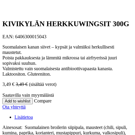
KIVIKYLÄN HERKKUWINGSIT 300G
EAN:
6406300015043
Suomalaisen kanan siivet – kypsät ja valmiiksi herkullisesti
maustetut.
Poista pakkauksesta ja lämmitä mikrossa tai airfryerissä juuri
sopivaksi suuhun.
Valmistettu vain suomalaisesta antibioottivapaasta kanasta.
Laktoositon. Gluteeniton.
3,49
€
3,49
€
(sisältää verot)
Saatavilla vain myymälästä
Compare
Add to wishlist
Ota yhteyttä
Lisätietoa
Ainesosat: Suomalainen broilerin siipipala, mausteet (chili, sipuli,
kumina, paprika, korianteri, mustapippuri, kurkuma, valkosipuli),