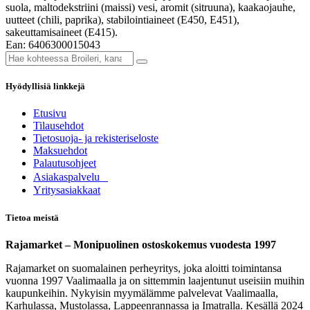
suola, maltodekstriini (maissi) vesi, aromit (sitruuna), kaakaojauhe,
uutteet (chili, paprika), stabilointiaineet (E450, E451),
sakeuttamisaineet (E415).
Ean: 6406300015043
Hyödyllisiä linkkejä
Etusivu
Tilausehdot
Tietosuoja- ja rekisteriseloste
Maksuehdot
Palautusohjeet
Asia​k​aspalvelu
​Yritysasiakkaat
Tietoa meistä
Rajamarket – Monipuolinen ostoskokemus vuodesta 1997
Rajamarket on suomalainen perheyritys, joka aloitti toimintansa
vuonna 1997 Vaalimaalla ja on sittemmin laajentunut useisiin muihin
kaupunkeihin. Nykyisin myymälämme palvelevat Vaalimaalla,
Karhulassa, Mustolassa, Lappeenrannassa ja Imatralla. Kesällä 2024