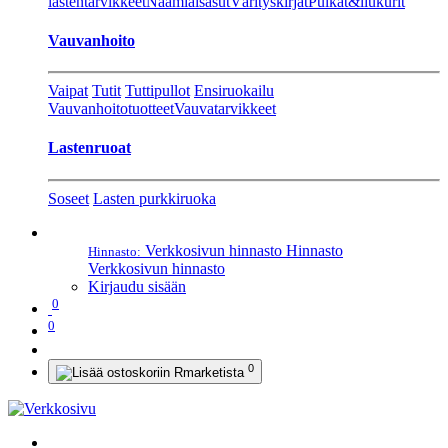
lastentarvikkeet
Naamiaisasut
Värityskirjat
Pulkat&liukurit
Vauvanhoito
Vaipat
Tutit
Tuttipullot
Ensiruokailu
Vauvanhoitotuotteet
Vauvatarvikkeet
Lastenruoat
Soseet
Lasten purkkiruoka
Verkkosivun hinnasto
Hinnasto
Hinnasto:
Verkkosivun hinnasto
Kirjaudu sisään
0
0
0