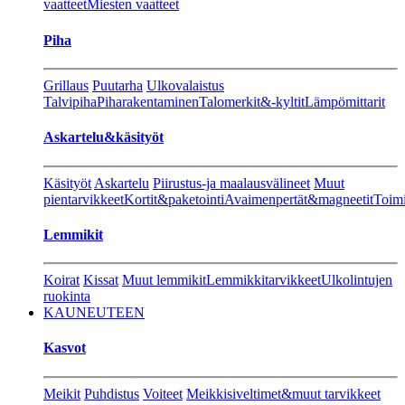
vaatteet
Miesten vaatteet
Piha
Grillaus
Puutarha
Ulkovalaistus
Talvipiha
Piharakentaminen
Talomerkit&-kyltit
Lämpömittarit
Askartelu&käsityöt
Käsityöt
Askartelu
Piirustus-ja maalausvälineet
Muut
pientarvikkeet
Kortit&paketointi
Avaimenpertät&magneetit
Toimi
Lemmikit
Koirat
Kissat
Muut lemmikit
Lemmikkitarvikkeet
Ulkolintujen
ruokinta
KAUNEUTEEN
Kasvot
Meikit
Puhdistus
Voiteet
Meikkisiveltimet&muut tarvikkeet