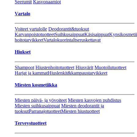
Seerumit
Kasvonaamiot
Vartalo
Voiteet vartalolle
Deodorantit&tuoksut
Karvanpoistotuotteet
Suihkusaippuat
Käsisaippuat
Kynsikosmeti
hoitotarvikkeet
Vartalokuorinta
Itseruskettavat
Hiukset
Shampoot
Hiustenhoitotuotteet
Hiusvärit
Muotoilutuotteet
Harjat ja kammat
Hiuslenkit&kampaustarvikkeet
Miesten kosmetiikka
Miesten päivä- ja yövoiteet
Miesten kasvojen puhdistus
Miesten suihkusaippuat
Miesten deodorantit ja
tuoksut
Parranajotuotteet
Miesten hiustuotteet
Terveystuotteet