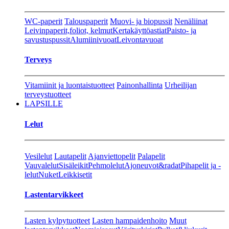
WC-paperit
Talouspaperit
Muovi- ja biopussit
Nenäliinat
Leivinpaperit,foliot, kelmut
Kertakäyttöastiat
Paisto- ja
savustuspussit
Alumiinivuoat
Leivontavuoat
Terveys
Vitamiinit ja luontaistuotteet
Painonhallinta
Urheilijan
terveystuotteet
LAPSILLE
Lelut
Vesilelut
Lautapelit
Ajanviettopelit
Palapelit
Vauvalelut
Sisäleikit
Pehmolelut
Ajoneuvot&radat
Pihapelit ja -
lelut
Nuket
Leikkisetit
Lastentarvikkeet
Lasten kylpytuotteet
Lasten hampaidenhoito
Muut