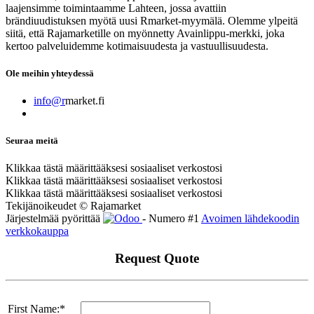
laajensimme toimintaamme Lahteen, jossa avattiin
brändiuudistuksen myötä uusi Rmarket-myymälä. Olemme ylpeitä
siitä, että Rajamarketille on myönnetty Avainlippu-merkki, joka
kertoo palveluidemme kotimaisuudesta ja vastuullisuudesta.
Ole meihin yhteydessä
info@r
market.fi
Seuraa meitä
Klikkaa tästä määrittääksesi sosiaaliset verkostosi
Klikkaa tästä määrittääksesi sosiaaliset verkostosi
Klikkaa tästä määrittääksesi sosiaaliset verkostosi
Tekijänoikeudet © Rajamarket
Järjestelmää pyörittää
- Numero #1
Avoimen lähdekoodin
verkkokauppa
Request Quote
First Name:*