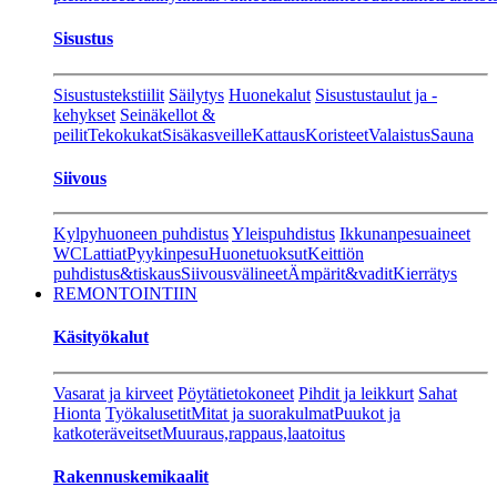
Sisustus
Sisustustekstiilit
Säilytys
Huonekalut
Sisustustaulut ja -
kehykset
Seinäkellot &
peilit
Tekokukat
Sisäkasveille
Kattaus
Koristeet
Valaistus
Sauna
Siivous
Kylpyhuoneen puhdistus
Yleispuhdistus
Ikkunanpesuaineet
WC
Lattiat
Pyykinpesu
Huonetuoksut
Keittiön
puhdistus&tiskaus
Siivousvälineet
Ämpärit&vadit
Kierrätys
REMONTOINTIIN
Käsityökalut
Vasarat ja kirveet
Pöytätietokoneet
Pihdit ja leikkurt
Sahat
Hionta
Työkalusetit
Mitat ja suorakulmat
Puukot ja
katkoteräveitset
Muuraus,rappaus,laatoitus
Rakennuskemikaalit