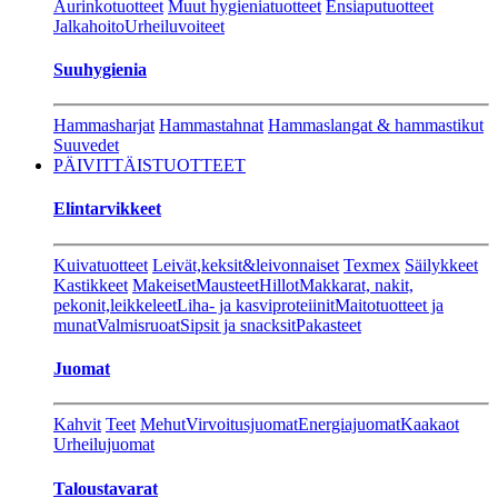
Aurinkotuotteet
Muut hygieniatuotteet
Ensiaputuotteet
Jalkahoito
Urheiluvoiteet
Suuhygienia
Hammasharjat
Hammastahnat
Hammaslangat & hammastikut
Suuvedet
PÄIVITTÄISTUOTTEET
Elintarvikkeet
Kuivatuotteet
Leivät,keksit&leivonnaiset
Texmex
Säilykkeet
Kastikkeet
Makeiset
Mausteet
Hillot
Makkarat, nakit,
pekonit,leikkeleet
Liha- ja kasviproteiinit
Maitotuotteet ja
munat
Valmisruoat
Sipsit ja snacksit
Pakasteet
Juomat
Kahvit
Teet
Mehut
Virvoitusjuomat
Energiajuomat
Kaakaot
Urheilujuomat
Taloustavarat