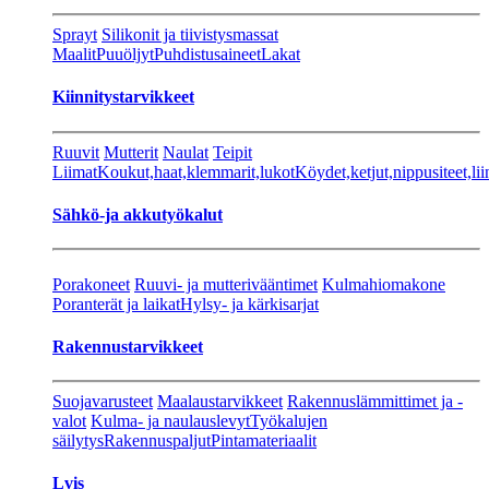
Sprayt
Silikonit ja tiivistysmassat
Maalit
Puuöljyt
Puhdistusaineet
Lakat
Kiinnitystarvikkeet
Ruuvit
Mutterit
Naulat
Teipit
Liimat
Koukut,haat,klemmarit,lukot
Köydet,ketjut,nippusiteet,lii
Sähkö-ja akkutyökalut
Porakoneet
Ruuvi- ja mutterivääntimet
Kulmahiomakone
Poranterät ja laikat
Hylsy- ja kärkisarjat
Rakennustarvikkeet
Suojavarusteet
Maalaustarvikkeet
Rakennuslämmittimet ja -
valot
Kulma- ja naulauslevyt
Työkalujen
säilytys
Rakennuspaljut
Pintamateriaalit
Lvis