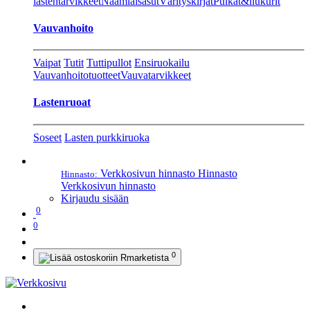
lastentarvikkeet
Naamiaisasut
Värityskirjat
Pulkat&liukurit
Vauvanhoito
Vaipat
Tutit
Tuttipullot
Ensiruokailu
Vauvanhoitotuotteet
Vauvatarvikkeet
Lastenruoat
Soseet
Lasten purkkiruoka
Verkkosivun hinnasto
Hinnasto
Hinnasto:
Verkkosivun hinnasto
Kirjaudu sisään
0
0
0