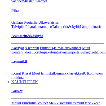
vaatteet
Miesten vaatteet
Piha
Grillaus
Puutarha
Ulkovalaistus
Talvipiha
Piharakentaminen
Talomerkit&-kyltit
Lämpömittarit
Askartelu&käsityöt
Käsityöt
Askartelu
Piirustus-ja maalausvälineet
Muut
pientarvikkeet
Kortit&paketointi
Avaimenpertät&magneetit
Toimi
Lemmikit
Koirat
Kissat
Muut lemmikit
Lemmikkitarvikkeet
Ulkolintujen
ruokinta
KAUNEUTEEN
Kasvot
Meikit
Puhdistus
Voiteet
Meikkisiveltimet&muut tarvikkeet