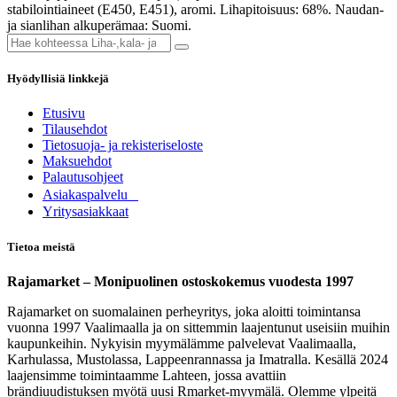
stabilointiaineet (E450, E451), aromi. Lihapitoisuus: 68%. Naudan-
ja sianlihan alkuperämaa: Suomi.
Hyödyllisiä linkkejä
Etusivu
Tilausehdot
Tietosuoja- ja rekisteriseloste
Maksuehdot
Palautusohjeet
Asia​k​aspalvelu
​Yritysasiakkaat
Tietoa meistä
Rajamarket – Monipuolinen ostoskokemus vuodesta 1997
Rajamarket on suomalainen perheyritys, joka aloitti toimintansa
vuonna 1997 Vaalimaalla ja on sittemmin laajentunut useisiin muihin
kaupunkeihin. Nykyisin myymälämme palvelevat Vaalimaalla,
Karhulassa, Mustolassa, Lappeenrannassa ja Imatralla. Kesällä 2024
laajensimme toimintaamme Lahteen, jossa avattiin
brändiuudistuksen myötä uusi Rmarket-myymälä. Olemme ylpeitä