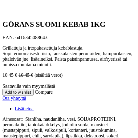
GÖRANS SUOMI KEBAB 1KG
EAN:
6416345088643
Grillattuja ja irtopakastettuja kebablastuja.
Sopii erinomaisesti riisin, ranskalaisten perunoiden, hampurilaisten,
pitaleivän jne. lisäaineiksi. Paista paistinpannussa, airfryerissä tai
uunissa muutama minutti.
10,45
€
10,45
€
(sisältää verot)
Saatavilla vain myymälästä
Compare
Add to wishlist
Ota yhteyttä
Lisätietoa
Ainesosat: Sianliha, naudanliha, vesi, SOIJAPROTEIINI,
perunakuitu, tapiokatärkkelys, jodioitu suola, mausteet
(mustapippuri, sipuli, valkosipuli, korianteri, juustokumina,
maustepippuri, chili, sarviapila), lipstikka, dekstroosi, sokeri,