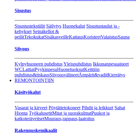
Sisustus
Sisustustekstiilit
Säilytys
Huonekalut
Sisustustaulut ja -
kehykset
Seinäkellot &
peilit
Tekokukat
Sisäkasveille
Kattaus
Koristeet
Valaistus
Sauna
Siivous
Kylpyhuoneen puhdistus
Yleispuhdistus
Ikkunanpesuaineet
WC
Lattiat
Pyykinpesu
Huonetuoksut
Keittiön
puhdistus&tiskaus
Siivousvälineet
Ämpärit&vadit
Kierrätys
REMONTOINTIIN
Käsityökalut
Vasarat ja kirveet
Pöytätietokoneet
Pihdit ja leikkurt
Sahat
Hionta
Työkalusetit
Mitat ja suorakulmat
Puukot ja
katkoteräveitset
Muuraus,rappaus,laatoitus
Rakennuskemikaalit