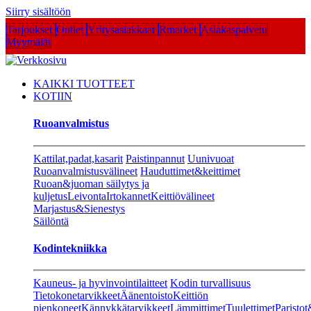
Siirry sisältöön
Tarjoukset
Outlet
Yritysasiakkaat
Rmarket
Asiakaspalvelu
Myymälät
KAIKKI TUOTTEET
KOTIIN
Ruoanvalmistus
Kattilat,padat,kasarit
Paistinpannut
Uunivuoat
Ruoanvalmistusvälineet
Hauduttimet&keittimet
Ruoan&juoman säilytys ja
kuljetus
Leivonta
Irtokannet
Keittiövälineet
Marjastus&Sienestys
Säilöntä
Kodintekniikka
Kauneus- ja hyvinvointilaitteet
Kodin turvallisuus
Tietokonetarvikkeet
Äänentoisto
Keittiön
pienkoneet
Kännykkätarvikkeet
Lämmittimet
Tuulettimet
Paristot