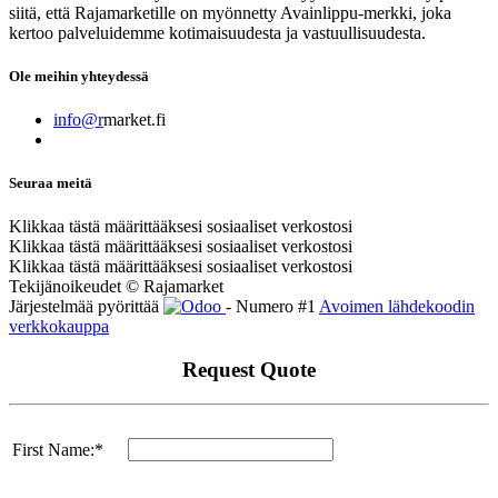
siitä, että Rajamarketille on myönnetty Avainlippu-merkki, joka
kertoo palveluidemme kotimaisuudesta ja vastuullisuudesta.
Ole meihin yhteydessä
info@r
market.fi
Seuraa meitä
Klikkaa tästä määrittääksesi sosiaaliset verkostosi
Klikkaa tästä määrittääksesi sosiaaliset verkostosi
Klikkaa tästä määrittääksesi sosiaaliset verkostosi
Tekijänoikeudet © Rajamarket
Järjestelmää pyörittää
- Numero #1
Avoimen lähdekoodin
verkkokauppa
Request Quote
First Name:*