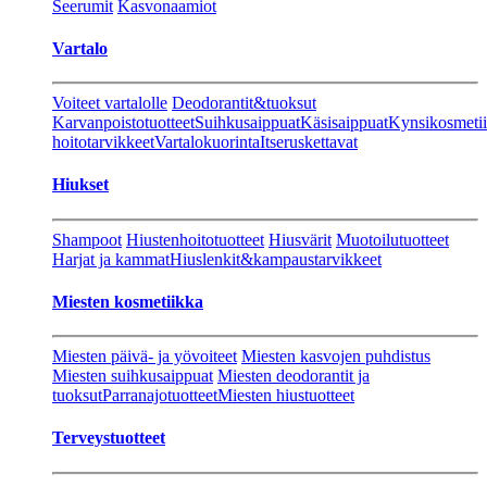
Seerumit
Kasvonaamiot
Vartalo
Voiteet vartalolle
Deodorantit&tuoksut
Karvanpoistotuotteet
Suihkusaippuat
Käsisaippuat
Kynsikosmeti
hoitotarvikkeet
Vartalokuorinta
Itseruskettavat
Hiukset
Shampoot
Hiustenhoitotuotteet
Hiusvärit
Muotoilutuotteet
Harjat ja kammat
Hiuslenkit&kampaustarvikkeet
Miesten kosmetiikka
Miesten päivä- ja yövoiteet
Miesten kasvojen puhdistus
Miesten suihkusaippuat
Miesten deodorantit ja
tuoksut
Parranajotuotteet
Miesten hiustuotteet
Terveystuotteet