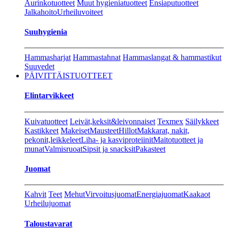
Aurinkotuotteet
Muut hygieniatuotteet
Ensiaputuotteet
Jalkahoito
Urheiluvoiteet
Suuhygienia
Hammasharjat
Hammastahnat
Hammaslangat & hammastikut
Suuvedet
PÄIVITTÄISTUOTTEET
Elintarvikkeet
Kuivatuotteet
Leivät,keksit&leivonnaiset
Texmex
Säilykkeet
Kastikkeet
Makeiset
Mausteet
Hillot
Makkarat, nakit,
pekonit,leikkeleet
Liha- ja kasviproteiinit
Maitotuotteet ja
munat
Valmisruoat
Sipsit ja snacksit
Pakasteet
Juomat
Kahvit
Teet
Mehut
Virvoitusjuomat
Energiajuomat
Kaakaot
Urheilujuomat
Taloustavarat