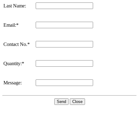
Last Name:
Email:*
Contact No.*
Quantity:*
Message:
Send
Close