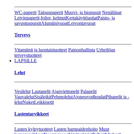
WC-paperit
Talouspaperit
Muovi- ja biopussit
Nenäliinat
Leivinpaperit,foliot, kelmut
Kertakäyttöastiat
Paisto- ja
savustuspussit
Alumiinivuoat
Leivontavuoat
Terveys
Vitamiinit ja luontaistuotteet
Painonhallinta
Urheilijan
terveystuotteet
LAPSILLE
Lelut
Vesilelut
Lautapelit
Ajanviettopelit
Palapelit
Vauvalelut
Sisäleikit
Pehmolelut
Ajoneuvot&radat
Pihapelit ja -
lelut
Nuket
Leikkisetit
Lastentarvikkeet
Lasten kylpytuotteet
Lasten hampaidenhoito
Muut