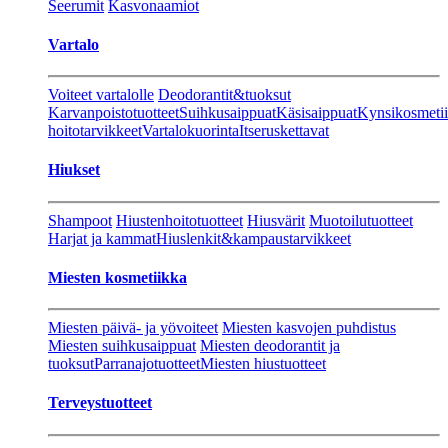
Seerumit
Kasvonaamiot
Vartalo
Voiteet vartalolle
Deodorantit&tuoksut
Karvanpoistotuotteet
Suihkusaippuat
Käsisaippuat
Kynsikosmeti
hoitotarvikkeet
Vartalokuorinta
Itseruskettavat
Hiukset
Shampoot
Hiustenhoitotuotteet
Hiusvärit
Muotoilutuotteet
Harjat ja kammat
Hiuslenkit&kampaustarvikkeet
Miesten kosmetiikka
Miesten päivä- ja yövoiteet
Miesten kasvojen puhdistus
Miesten suihkusaippuat
Miesten deodorantit ja
tuoksut
Parranajotuotteet
Miesten hiustuotteet
Terveystuotteet