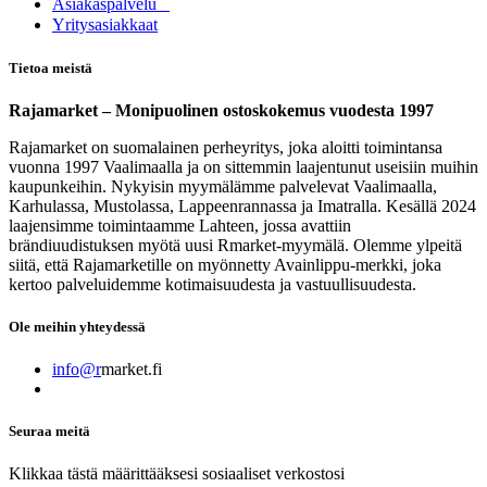
Asia​k​aspalvelu
​Yritysasiakkaat
Tietoa meistä
Rajamarket – Monipuolinen ostoskokemus vuodesta 1997
Rajamarket on suomalainen perheyritys, joka aloitti toimintansa
vuonna 1997 Vaalimaalla ja on sittemmin laajentunut useisiin muihin
kaupunkeihin. Nykyisin myymälämme palvelevat Vaalimaalla,
Karhulassa, Mustolassa, Lappeenrannassa ja Imatralla. Kesällä 2024
laajensimme toimintaamme Lahteen, jossa avattiin
brändiuudistuksen myötä uusi Rmarket-myymälä. Olemme ylpeitä
siitä, että Rajamarketille on myönnetty Avainlippu-merkki, joka
kertoo palveluidemme kotimaisuudesta ja vastuullisuudesta.
Ole meihin yhteydessä
info@r
market.fi
Seuraa meitä
Klikkaa tästä määrittääksesi sosiaaliset verkostosi