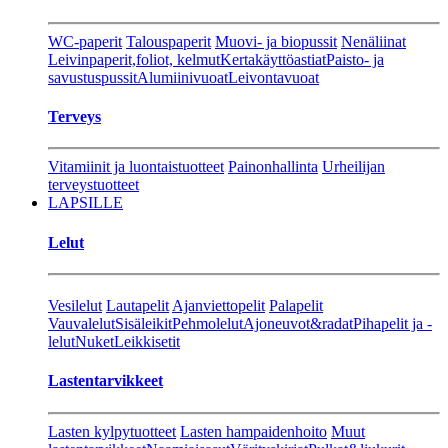
WC-paperit
Talouspaperit
Muovi- ja biopussit
Nenäliinat
Leivinpaperit,foliot, kelmut
Kertakäyttöastiat
Paisto- ja
savustuspussit
Alumiinivuoat
Leivontavuoat
Terveys
Vitamiinit ja luontaistuotteet
Painonhallinta
Urheilijan
terveystuotteet
LAPSILLE
Lelut
Vesilelut
Lautapelit
Ajanviettopelit
Palapelit
Vauvalelut
Sisäleikit
Pehmolelut
Ajoneuvot&radat
Pihapelit ja -
lelut
Nuket
Leikkisetit
Lastentarvikkeet
Lasten kylpytuotteet
Lasten hampaidenhoito
Muut