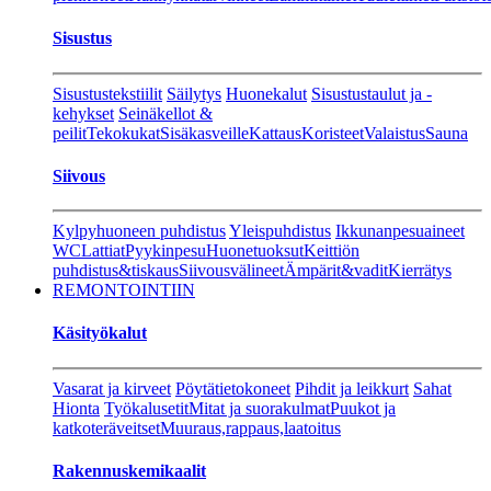
Sisustus
Sisustustekstiilit
Säilytys
Huonekalut
Sisustustaulut ja -
kehykset
Seinäkellot &
peilit
Tekokukat
Sisäkasveille
Kattaus
Koristeet
Valaistus
Sauna
Siivous
Kylpyhuoneen puhdistus
Yleispuhdistus
Ikkunanpesuaineet
WC
Lattiat
Pyykinpesu
Huonetuoksut
Keittiön
puhdistus&tiskaus
Siivousvälineet
Ämpärit&vadit
Kierrätys
REMONTOINTIIN
Käsityökalut
Vasarat ja kirveet
Pöytätietokoneet
Pihdit ja leikkurt
Sahat
Hionta
Työkalusetit
Mitat ja suorakulmat
Puukot ja
katkoteräveitset
Muuraus,rappaus,laatoitus
Rakennuskemikaalit