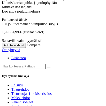
Kaunis koriste juhla- ja joulupöytään
Mukava lisä lahjaksi
Luo aitoa joulutunnelmaa
Pakkaus sisältää:
1 × jouluteemainen viinipullon suojus
1,99
€
1,99
€
(sisältää verot)
Saatavilla vain myymälästä
Compare
Add to wishlist
Ota yhteyttä
Lisätietoa
Hyödyllisiä linkkejä
Etusivu
Tilausehdot
Tietosuoja- ja rekisteriseloste
Maksuehdot
Palautusohjeet