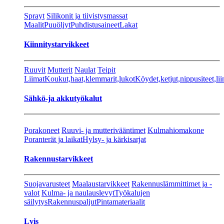
Sprayt
Silikonit ja tiivistysmassat
Maalit
Puuöljyt
Puhdistusaineet
Lakat
Kiinnitystarvikkeet
Ruuvit
Mutterit
Naulat
Teipit
Liimat
Koukut,haat,klemmarit,lukot
Köydet,ketjut,nippusiteet,lii
Sähkö-ja akkutyökalut
Porakoneet
Ruuvi- ja mutterivääntimet
Kulmahiomakone
Poranterät ja laikat
Hylsy- ja kärkisarjat
Rakennustarvikkeet
Suojavarusteet
Maalaustarvikkeet
Rakennuslämmittimet ja -
valot
Kulma- ja naulauslevyt
Työkalujen
säilytys
Rakennuspaljut
Pintamateriaalit
Lvis