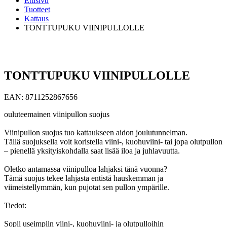
Etusivu
Tuotteet
Kattaus
TONTTUPUKU VIINIPULLOLLE
TONTTUPUKU VIINIPULLOLLE
EAN:
8711252867656
ouluteemainen viinipullon suojus
Viinipullon suojus tuo kattaukseen aidon joulutunnelman.
Tällä suojuksella voit koristella viini-, kuohuviini- tai jopa olutpullon
– pienellä yksityiskohdalla saat lisää iloa ja juhlavuutta.
Oletko antamassa viinipulloa lahjaksi tänä vuonna?
Tämä suojus tekee lahjasta entistä hauskemman ja
viimeistellymmän, kun pujotat sen pullon ympärille.
Tiedot:
Sopii useimpiin viini-, kuohuviini- ja olutpulloihin