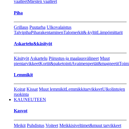
vaatteet
Miesten vaatteet
Piha
Grillaus
Puutarha
Ulkovalaistus
Talvipiha
Piharakentaminen
Talomerkit&-kyltit
Lämpömittarit
Askartelu&käsityöt
Käsityöt
Askartelu
Piirustus-ja maalausvälineet
Muut
pientarvikkeet
Kortit&paketointi
Avaimenpertät&magneetit
Toimi
Lemmikit
Koirat
Kissat
Muut lemmikit
Lemmikkitarvikkeet
Ulkolintujen
ruokinta
KAUNEUTEEN
Kasvot
Meikit
Puhdistus
Voiteet
Meikkisiveltimet&muut tarvikkeet