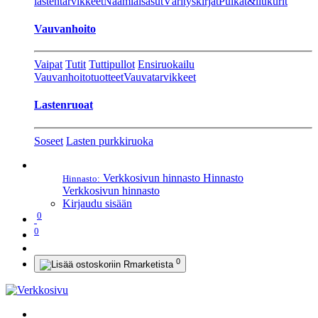
lastentarvikkeet
Naamiaisasut
Värityskirjat
Pulkat&liukurit
Vauvanhoito
Vaipat
Tutit
Tuttipullot
Ensiruokailu
Vauvanhoitotuotteet
Vauvatarvikkeet
Lastenruoat
Soseet
Lasten purkkiruoka
Verkkosivun hinnasto
Hinnasto
Hinnasto:
Verkkosivun hinnasto
Kirjaudu sisään
0
0
0