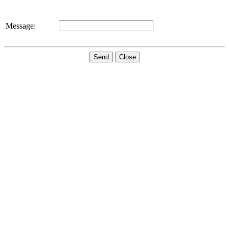
Message:
Send
Close