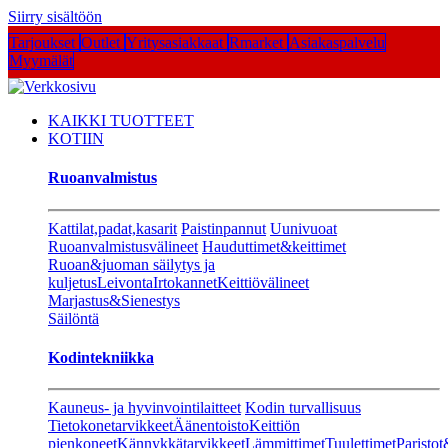
Siirry sisältöön
Tarjoukset
Outlet
Yritysasiakkaat
Rmarket
Asiakaspalvelu
Myymälät
KAIKKI TUOTTEET
KOTIIN
Ruoanvalmistus
Kattilat,padat,kasarit
Paistinpannut
Uunivuoat
Ruoanvalmistusvälineet
Hauduttimet&keittimet
Ruoan&juoman säilytys ja
kuljetus
Leivonta
Irtokannet
Keittiövälineet
Marjastus&Sienestys
Säilöntä
Kodintekniikka
Kauneus- ja hyvinvointilaitteet
Kodin turvallisuus
Tietokonetarvikkeet
Äänentoisto
Keittiön
pienkoneet
Kännykkätarvikkeet
Lämmittimet
Tuulettimet
Paristot