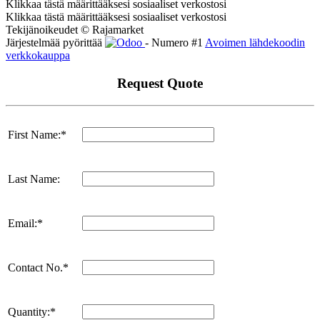
Klikkaa tästä määrittääksesi sosiaaliset verkostosi
Klikkaa tästä määrittääksesi sosiaaliset verkostosi
Tekijänoikeudet © Rajamarket
Järjestelmää pyörittää
- Numero #1
Avoimen lähdekoodin
verkkokauppa
Request Quote
First Name:*
Last Name:
Email:*
Contact No.*
Quantity:*