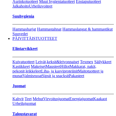
Aurinkotuotteet
Muut hygieniatuotteet
Ensiaputuotteet
Jalkahoito
Urheiluvoiteet
Suuhygienia
Hammasharjat
Hammastahnat
Hammaslangat & hammastikut
Suuvedet
PÄIVITTÄISTUOTTEET
Elintarvikkeet
Kuivatuotteet
Leivät,keksit&leivonnaiset
Texmex
Säilykkeet
Kastikkeet
Makeiset
Mausteet
Hillot
Makkarat, nakit,
pekonit,leikkeleet
Liha- ja kasviproteiinit
Maitotuotteet ja
munat
Valmisruoat
Sipsit ja snacksit
Pakasteet
Juomat
Kahvit
Teet
Mehut
Virvoitusjuomat
Energiajuomat
Kaakaot
Urheilujuomat
Taloustavarat