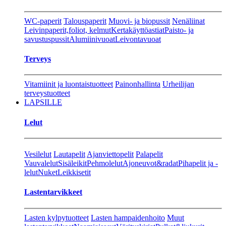
WC-paperit
Talouspaperit
Muovi- ja biopussit
Nenäliinat
Leivinpaperit,foliot, kelmut
Kertakäyttöastiat
Paisto- ja
savustuspussit
Alumiinivuoat
Leivontavuoat
Terveys
Vitamiinit ja luontaistuotteet
Painonhallinta
Urheilijan
terveystuotteet
LAPSILLE
Lelut
Vesilelut
Lautapelit
Ajanviettopelit
Palapelit
Vauvalelut
Sisäleikit
Pehmolelut
Ajoneuvot&radat
Pihapelit ja -
lelut
Nuket
Leikkisetit
Lastentarvikkeet
Lasten kylpytuotteet
Lasten hampaidenhoito
Muut