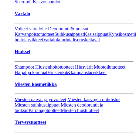
Seerumit
Kasvonaamiot
Vartalo
Voiteet vartalolle
Deodorantit&tuoksut
Karvanpoistotuotteet
Suihkusaippuat
Käsisaippuat
Kynsikosmeti
hoitotarvikkeet
Vartalokuorinta
Itseruskettavat
Hiukset
Shampoot
Hiustenhoitotuotteet
Hiusvärit
Muotoilutuotteet
Harjat ja kammat
Hiuslenkit&kampaustarvikkeet
Miesten kosmetiikka
Miesten päivä- ja yövoiteet
Miesten kasvojen puhdistus
Miesten suihkusaippuat
Miesten deodorantit ja
tuoksut
Parranajotuotteet
Miesten hiustuotteet
Terveystuotteet