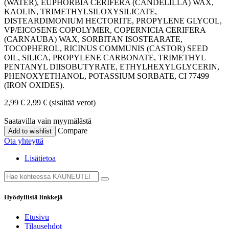
(WATER), EUPHORBIA CERIFERA (CANDELILLA) WAX,
KAOLIN, TRIMETHYLSILOXYSILICATE,
DISTEARDIMONIUM HECTORITE, PROPYLENE GLYCOL,
VP/EICOSENE COPOLYMER, COPERNICIA CERIFERA
(CARNAUBA) WAX, SORBITAN ISOSTEARATE,
TOCOPHEROL, RICINUS COMMUNIS (CASTOR) SEED
OIL, SILICA, PROPYLENE CARBONATE, TRIMETHYL
PENTANYL DIISOBUTYRATE, ETHYLHEXYLGLYCERIN,
PHENOXYETHANOL, POTASSIUM SORBATE, CI 77499
(IRON OXIDES).
2,99
€
2,99
€
(sisältää verot)
Saatavilla vain myymälästä
Compare
Add to wishlist
Ota yhteyttä
Lisätietoa
Hyödyllisiä linkkejä
Etusivu
Tilausehdot