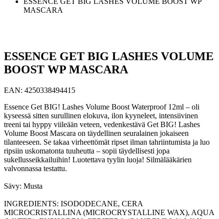
ESSENCE GET BIG LASHES VOLUME BOOST WP
MASCARA
ESSENCE GET BIG LASHES VOLUME
BOOST WP MASCARA
EAN:
4250338494415
Essence Get BIG! Lashes Volume Boost Waterproof 12ml – oli
kyseessä sitten surullinen elokuva, ilon kyyneleet, intensiivinen
treeni tai hyppy viileään veteen, vedenkestävä Get BIG! Lashes
Volume Boost Mascara on täydellinen seuralainen jokaiseen
tilanteeseen. Se takaa virheettömät ripset ilman tahriintumista ja luo
ripsiin uskomatonta tuuheutta – sopii täydellisesti jopa
sukellusseikkailuihin! Luotettava tyylin luoja! Silmälääkärien
valvonnassa testattu.
Sävy: Musta
INGREDIENTS: ISODODECANE, CERA
MICROCRISTALLINA (MICROCRYSTALLINE WAX), AQUA