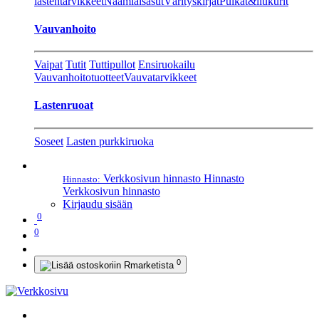
lastentarvikkeet
Naamiaisasut
Värityskirjat
Pulkat&liukurit
Vauvanhoito
Vaipat
Tutit
Tuttipullot
Ensiruokailu
Vauvanhoitotuotteet
Vauvatarvikkeet
Lastenruoat
Soseet
Lasten purkkiruoka
Verkkosivun hinnasto
Hinnasto
Hinnasto:
Verkkosivun hinnasto
Kirjaudu sisään
0
0
0