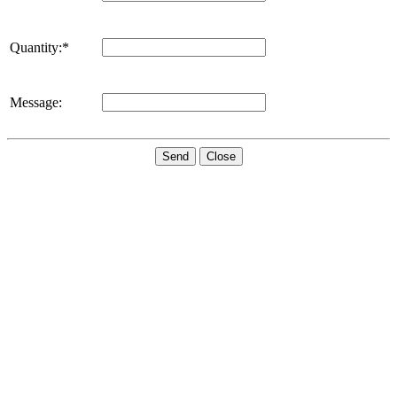
Quantity:*
Message:
Send
Close