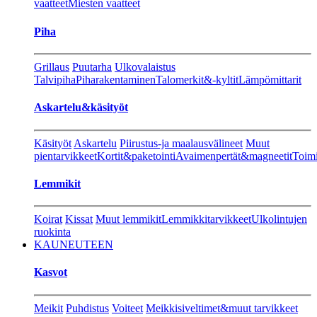
vaatteet
Miesten vaatteet
Piha
Grillaus
Puutarha
Ulkovalaistus
Talvipiha
Piharakentaminen
Talomerkit&-kyltit
Lämpömittarit
Askartelu&käsityöt
Käsityöt
Askartelu
Piirustus-ja maalausvälineet
Muut
pientarvikkeet
Kortit&paketointi
Avaimenpertät&magneetit
Toimi
Lemmikit
Koirat
Kissat
Muut lemmikit
Lemmikkitarvikkeet
Ulkolintujen
ruokinta
KAUNEUTEEN
Kasvot
Meikit
Puhdistus
Voiteet
Meikkisiveltimet&muut tarvikkeet