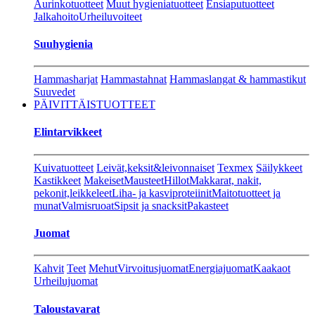
Aurinkotuotteet
Muut hygieniatuotteet
Ensiaputuotteet
Jalkahoito
Urheiluvoiteet
Suuhygienia
Hammasharjat
Hammastahnat
Hammaslangat & hammastikut
Suuvedet
PÄIVITTÄISTUOTTEET
Elintarvikkeet
Kuivatuotteet
Leivät,keksit&leivonnaiset
Texmex
Säilykkeet
Kastikkeet
Makeiset
Mausteet
Hillot
Makkarat, nakit,
pekonit,leikkeleet
Liha- ja kasviproteiinit
Maitotuotteet ja
munat
Valmisruoat
Sipsit ja snacksit
Pakasteet
Juomat
Kahvit
Teet
Mehut
Virvoitusjuomat
Energiajuomat
Kaakaot
Urheilujuomat
Taloustavarat