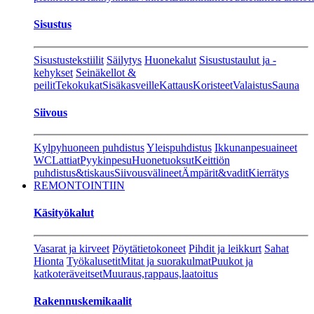
Sisustus
Sisustustekstiilit
Säilytys
Huonekalut
Sisustustaulut ja -
kehykset
Seinäkellot &
peilit
Tekokukat
Sisäkasveille
Kattaus
Koristeet
Valaistus
Sauna
Siivous
Kylpyhuoneen puhdistus
Yleispuhdistus
Ikkunanpesuaineet
WC
Lattiat
Pyykinpesu
Huonetuoksut
Keittiön
puhdistus&tiskaus
Siivousvälineet
Ämpärit&vadit
Kierrätys
REMONTOINTIIN
Käsityökalut
Vasarat ja kirveet
Pöytätietokoneet
Pihdit ja leikkurt
Sahat
Hionta
Työkalusetit
Mitat ja suorakulmat
Puukot ja
katkoteräveitset
Muuraus,rappaus,laatoitus
Rakennuskemikaalit