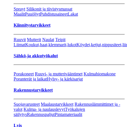
Sprayt
Silikonit ja tiivistysmassat
Maalit
Puuöljyt
Puhdistusaineet
Lakat
Kiinnitystarvikkeet
Ruuvit
Mutterit
Naulat
Teipit
Liimat
Koukut,haat,klemmarit,lukot
Köydet,ketjut,nippusiteet,lii
Sähkö-ja akkutyökalut
Porakoneet
Ruuvi- ja mutterivääntimet
Kulmahiomakone
Poranterät ja laikat
Hylsy- ja kärkisarjat
Rakennustarvikkeet
Suojavarusteet
Maalaustarvikkeet
Rakennuslämmittimet ja -
valot
Kulma- ja naulauslevyt
Työkalujen
säilytys
Rakennuspaljut
Pintamateriaalit
Lvis