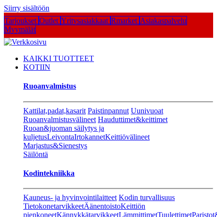
Siirry sisältöön
Tarjoukset
Outlet
Yritysasiakkaat
Rmarket
Asiakaspalvelu
Myymälät
KAIKKI TUOTTEET
KOTIIN
Ruoanvalmistus
Kattilat,padat,kasarit
Paistinpannut
Uunivuoat
Ruoanvalmistusvälineet
Hauduttimet&keittimet
Ruoan&juoman säilytys ja
kuljetus
Leivonta
Irtokannet
Keittiövälineet
Marjastus&Sienestys
Säilöntä
Kodintekniikka
Kauneus- ja hyvinvointilaitteet
Kodin turvallisuus
Tietokonetarvikkeet
Äänentoisto
Keittiön
pienkoneet
Kännykkätarvikkeet
Lämmittimet
Tuulettimet
Paristot