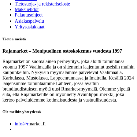
Tietosuoja- ja rekisteriseloste
Maksuehdot
Palautusohjeet
Asia​k​aspalvelu
​Yritysasiakkaat
Tietoa meistä
Rajamarket – Monipuolinen ostoskokemus vuodesta 1997
Rajamarket on suomalainen perheyritys, joka aloitti toimintansa
vuonna 1997 Vaalimaalla ja on sittemmin laajentunut useisiin muihin
kaupunkeihin. Nykyisin myymälämme palvelevat Vaalimaalla,
Karhulassa, Mustolassa, Lappeenrannassa ja Imatralla. Kesällä 2024
laajensimme toimintaamme Lahteen, jossa avattiin
brändiuudistuksen myötä uusi Rmarket-myymälä. Olemme ylpeitä
siitä, että Rajamarketille on myönnetty Avainlippu-merkki, joka
kertoo palveluidemme kotimaisuudesta ja vastuullisuudesta.
Ole meihin yhteydessä
info@r
market.fi