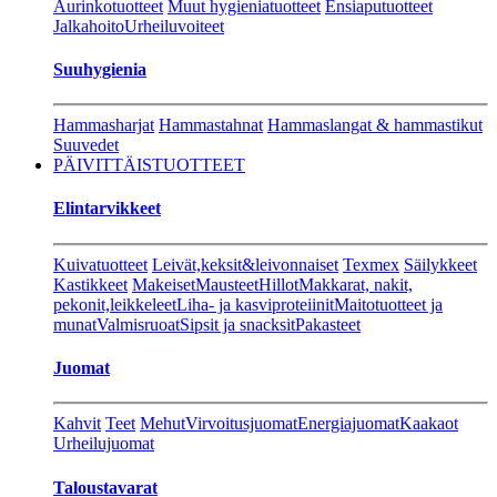
Aurinkotuotteet
Muut hygieniatuotteet
Ensiaputuotteet
Jalkahoito
Urheiluvoiteet
Suuhygienia
Hammasharjat
Hammastahnat
Hammaslangat & hammastikut
Suuvedet
PÄIVITTÄISTUOTTEET
Elintarvikkeet
Kuivatuotteet
Leivät,keksit&leivonnaiset
Texmex
Säilykkeet
Kastikkeet
Makeiset
Mausteet
Hillot
Makkarat, nakit,
pekonit,leikkeleet
Liha- ja kasviproteiinit
Maitotuotteet ja
munat
Valmisruoat
Sipsit ja snacksit
Pakasteet
Juomat
Kahvit
Teet
Mehut
Virvoitusjuomat
Energiajuomat
Kaakaot
Urheilujuomat
Taloustavarat