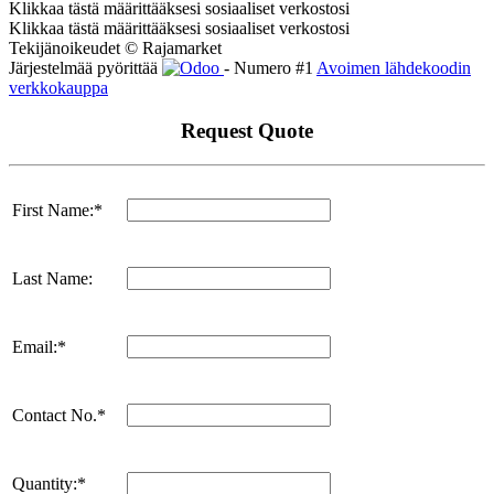
Klikkaa tästä määrittääksesi sosiaaliset verkostosi
Klikkaa tästä määrittääksesi sosiaaliset verkostosi
Tekijänoikeudet © Rajamarket
Järjestelmää pyörittää
- Numero #1
Avoimen lähdekoodin
verkkokauppa
Request Quote
First Name:*
Last Name:
Email:*
Contact No.*
Quantity:*