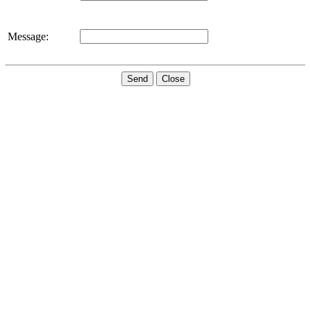
Message:
Send
Close