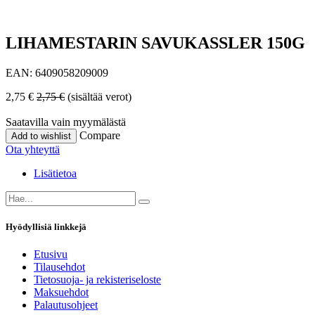
LIHAMESTARIN SAVUKASSLER 150G
EAN:
6409058209009
2,75
€
2,75
€
(sisältää verot)
Saatavilla vain myymälästä
Compare
Add to wishlist
Ota yhteyttä
Lisätietoa
Hyödyllisiä linkkejä
Etusivu
Tilausehdot
Tietosuoja- ja rekisteriseloste
Maksuehdot
Palautusohjeet