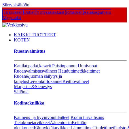
Siirry sisältöön
Tarjoukset
Outlet
Yritysasiakkaat
Rmarket
Asiakaspalvelu
Myymälät
KAIKKI TUOTTEET
KOTIIN
Ruoanvalmistus
Kattilat,padat,kasarit
Paistinpannut
Uunivuoat
Ruoanvalmistusvälineet
Hauduttimet&keittimet
Ruoan&juoman säilytys ja
kuljetus
Leivonta
Irtokannet
Keittiövälineet
Marjastus&Sienestys
Säilöntä
Kodintekniikka
Kauneus- ja hyvinvointilaitteet
Kodin turvallisuus
Tietokonetarvikkeet
Äänentoisto
Keittiön
pienkoneet
Kännykkätarvikkeet
Lämmittimet
Tuulettimet
Paristot