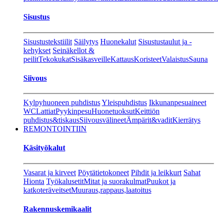
Sisustus
Sisustustekstiilit
Säilytys
Huonekalut
Sisustustaulut ja -
kehykset
Seinäkellot &
peilit
Tekokukat
Sisäkasveille
Kattaus
Koristeet
Valaistus
Sauna
Siivous
Kylpyhuoneen puhdistus
Yleispuhdistus
Ikkunanpesuaineet
WC
Lattiat
Pyykinpesu
Huonetuoksut
Keittiön
puhdistus&tiskaus
Siivousvälineet
Ämpärit&vadit
Kierrätys
REMONTOINTIIN
Käsityökalut
Vasarat ja kirveet
Pöytätietokoneet
Pihdit ja leikkurt
Sahat
Hionta
Työkalusetit
Mitat ja suorakulmat
Puukot ja
katkoteräveitset
Muuraus,rappaus,laatoitus
Rakennuskemikaalit