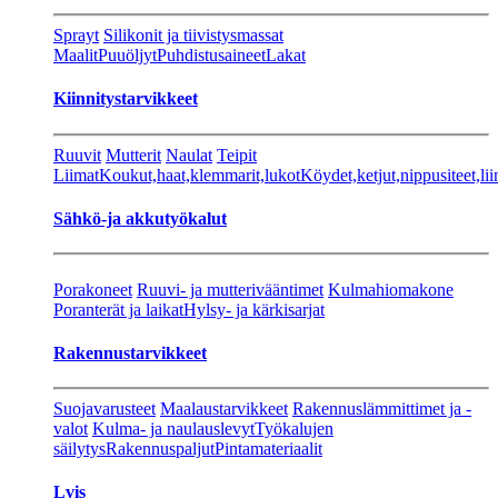
Sprayt
Silikonit ja tiivistysmassat
Maalit
Puuöljyt
Puhdistusaineet
Lakat
Kiinnitystarvikkeet
Ruuvit
Mutterit
Naulat
Teipit
Liimat
Koukut,haat,klemmarit,lukot
Köydet,ketjut,nippusiteet,lii
Sähkö-ja akkutyökalut
Porakoneet
Ruuvi- ja mutterivääntimet
Kulmahiomakone
Poranterät ja laikat
Hylsy- ja kärkisarjat
Rakennustarvikkeet
Suojavarusteet
Maalaustarvikkeet
Rakennuslämmittimet ja -
valot
Kulma- ja naulauslevyt
Työkalujen
säilytys
Rakennuspaljut
Pintamateriaalit
Lvis