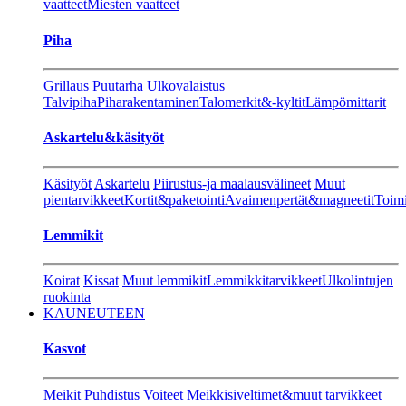
vaatteet
Miesten vaatteet
Piha
Grillaus
Puutarha
Ulkovalaistus
Talvipiha
Piharakentaminen
Talomerkit&-kyltit
Lämpömittarit
Askartelu&käsityöt
Käsityöt
Askartelu
Piirustus-ja maalausvälineet
Muut
pientarvikkeet
Kortit&paketointi
Avaimenpertät&magneetit
Toimi
Lemmikit
Koirat
Kissat
Muut lemmikit
Lemmikkitarvikkeet
Ulkolintujen
ruokinta
KAUNEUTEEN
Kasvot
Meikit
Puhdistus
Voiteet
Meikkisiveltimet&muut tarvikkeet