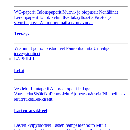
WC-paperit
Talouspaperit
Muovi- ja biopussit
Nenäliinat
Leivinpaperit,foliot, kelmut
Kertakäyttöastiat
Paisto- ja
savustuspussit
Alumiinivuoat
Leivontavuoat
Terveys
Vitamiinit ja luontaistuotteet
Painonhallinta
Urheilijan
terveystuotteet
LAPSILLE
Lelut
Vesilelut
Lautapelit
Ajanviettopelit
Palapelit
Vauvalelut
Sisäleikit
Pehmolelut
Ajoneuvot&radat
Pihapelit ja -
lelut
Nuket
Leikkisetit
Lastentarvikkeet
Lasten kylpytuotteet
Lasten hampaidenhoito
Muut