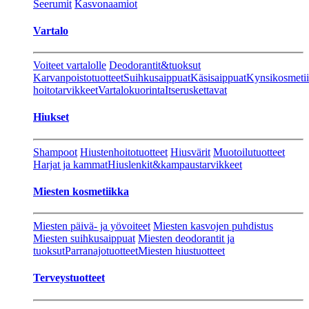
Seerumit
Kasvonaamiot
Vartalo
Voiteet vartalolle
Deodorantit&tuoksut
Karvanpoistotuotteet
Suihkusaippuat
Käsisaippuat
Kynsikosmeti
hoitotarvikkeet
Vartalokuorinta
Itseruskettavat
Hiukset
Shampoot
Hiustenhoitotuotteet
Hiusvärit
Muotoilutuotteet
Harjat ja kammat
Hiuslenkit&kampaustarvikkeet
Miesten kosmetiikka
Miesten päivä- ja yövoiteet
Miesten kasvojen puhdistus
Miesten suihkusaippuat
Miesten deodorantit ja
tuoksut
Parranajotuotteet
Miesten hiustuotteet
Terveystuotteet