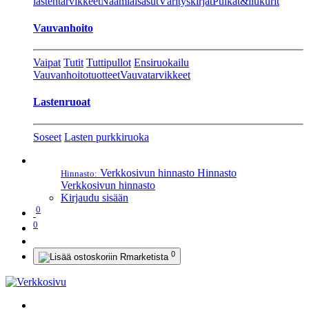
lastentarvikkeet
Naamiaisasut
Värityskirjat
Pulkat&liukurit
Vauvanhoito
Vaipat
Tutit
Tuttipullot
Ensiruokailu
Vauvanhoitotuotteet
Vauvatarvikkeet
Lastenruoat
Soseet
Lasten purkkiruoka
Verkkosivun hinnasto
Hinnasto
Hinnasto:
Verkkosivun hinnasto
Kirjaudu sisään
0
0
0