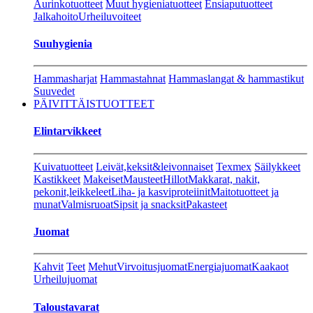
Aurinkotuotteet
Muut hygieniatuotteet
Ensiaputuotteet
Jalkahoito
Urheiluvoiteet
Suuhygienia
Hammasharjat
Hammastahnat
Hammaslangat & hammastikut
Suuvedet
PÄIVITTÄISTUOTTEET
Elintarvikkeet
Kuivatuotteet
Leivät,keksit&leivonnaiset
Texmex
Säilykkeet
Kastikkeet
Makeiset
Mausteet
Hillot
Makkarat, nakit,
pekonit,leikkeleet
Liha- ja kasviproteiinit
Maitotuotteet ja
munat
Valmisruoat
Sipsit ja snacksit
Pakasteet
Juomat
Kahvit
Teet
Mehut
Virvoitusjuomat
Energiajuomat
Kaakaot
Urheilujuomat
Taloustavarat