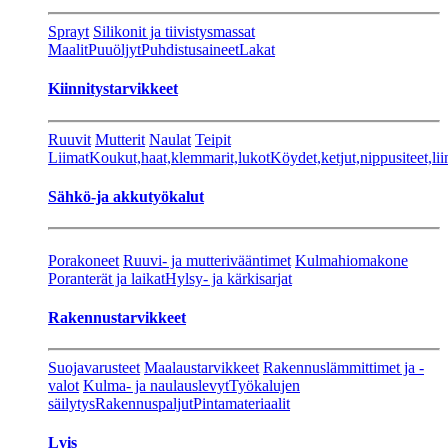
Sprayt
Silikonit ja tiivistysmassat
Maalit
Puuöljyt
Puhdistusaineet
Lakat
Kiinnitystarvikkeet
Ruuvit
Mutterit
Naulat
Teipit
Liimat
Koukut,haat,klemmarit,lukot
Köydet,ketjut,nippusiteet,lii
Sähkö-ja akkutyökalut
Porakoneet
Ruuvi- ja mutterivääntimet
Kulmahiomakone
Poranterät ja laikat
Hylsy- ja kärkisarjat
Rakennustarvikkeet
Suojavarusteet
Maalaustarvikkeet
Rakennuslämmittimet ja -
valot
Kulma- ja naulauslevyt
Työkalujen
säilytys
Rakennuspaljut
Pintamateriaalit
Lvis