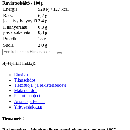
Ravintosisältö / 100g
Energia
528 kj / 127 kcal
Rasva
6,2 g
josta tyydyttynyttä
2,4 g
Hiilihydraatti
0,3 g
joista sokereita
0,3 g
Proteiini
18 g
Suola
2,0 g
Hyödyllisiä linkkejä
Etusivu
Tilausehdot
Tietosuoja- ja rekisteriseloste
Maksuehdot
Palautusohjeet
Asia​k​aspalvelu
​Yritysasiakkaat
Tietoa meistä
Rajamarket – Monipuolinen ostoskokemus vuodesta 1997