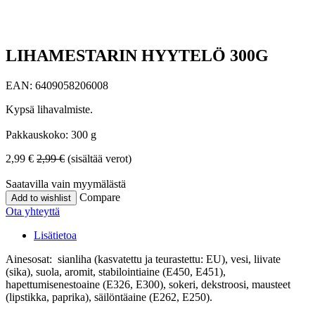
LIHAMESTARIN HYYTELÖ 300G
EAN:
6409058206008
Kypsä lihavalmiste.
Pakkauskoko: 300 g
2,99
€
2,99
€
(sisältää verot)
Saatavilla vain myymälästä
Compare
Add to wishlist
Ota yhteyttä
Lisätietoa
Ainesosat: sianliha (kasvatettu ja teurastettu: EU), vesi, liivate
(sika), suola, aromit, stabilointiaine (E450, E451),
hapettumisenestoaine (E326, E300), sokeri, dekstroosi, mausteet
(lipstikka, paprika), säilöntäaine (E262, E250).