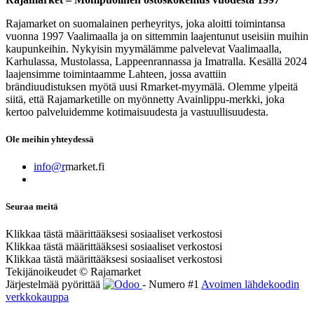
Rajamarket on suomalainen perheyritys, joka aloitti toimintansa
vuonna 1997 Vaalimaalla ja on sittemmin laajentunut useisiin muihin
kaupunkeihin. Nykyisin myymälämme palvelevat Vaalimaalla,
Karhulassa, Mustolassa, Lappeenrannassa ja Imatralla. Kesällä 2024
laajensimme toimintaamme Lahteen, jossa avattiin
brändiuudistuksen myötä uusi Rmarket-myymälä. Olemme ylpeitä
siitä, että Rajamarketille on myönnetty Avainlippu-merkki, joka
kertoo palveluidemme kotimaisuudesta ja vastuullisuudesta.
Ole meihin yhteydessä
info@r
market.fi
Seuraa meitä
Klikkaa tästä määrittääksesi sosiaaliset verkostosi
Klikkaa tästä määrittääksesi sosiaaliset verkostosi
Klikkaa tästä määrittääksesi sosiaaliset verkostosi
Tekijänoikeudet © Rajamarket
Järjestelmää pyörittää
- Numero #1
Avoimen lähdekoodin
verkkokauppa