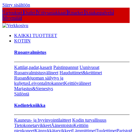
Siirry sisältöön
Tarjoukset
Outlet
Yritysasiakkaat
Rmarket
Asiakaspalvelu
Myymälät
KAIKKI TUOTTEET
KOTIIN
Ruoanvalmistus
Kattilat,padat,kasarit
Paistinpannut
Uunivuoat
Ruoanvalmistusvälineet
Hauduttimet&keittimet
Ruoan&juoman säilytys ja
kuljetus
Leivonta
Irtokannet
Keittiövälineet
Marjastus&Sienestys
Säilöntä
Kodintekniikka
Kauneus- ja hyvinvointilaitteet
Kodin turvallisuus
Tietokonetarvikkeet
Äänentoisto
Keittiön
pienkoneet
Kännykkätarvikkeet
Lämmittimet
Tuulettimet
Paristot