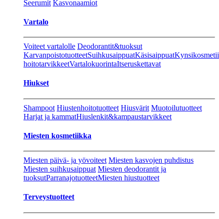
Seerumit
Kasvonaamiot
Vartalo
Voiteet vartalolle
Deodorantit&tuoksut
Karvanpoistotuotteet
Suihkusaippuat
Käsisaippuat
Kynsikosmeti
hoitotarvikkeet
Vartalokuorinta
Itseruskettavat
Hiukset
Shampoot
Hiustenhoitotuotteet
Hiusvärit
Muotoilutuotteet
Harjat ja kammat
Hiuslenkit&kampaustarvikkeet
Miesten kosmetiikka
Miesten päivä- ja yövoiteet
Miesten kasvojen puhdistus
Miesten suihkusaippuat
Miesten deodorantit ja
tuoksut
Parranajotuotteet
Miesten hiustuotteet
Terveystuotteet