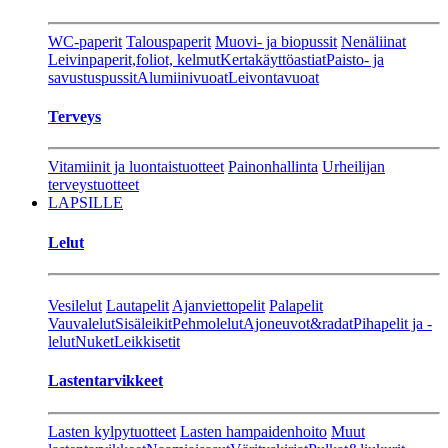
WC-paperit
Talouspaperit
Muovi- ja biopussit
Nenäliinat
Leivinpaperit,foliot, kelmut
Kertakäyttöastiat
Paisto- ja
savustuspussit
Alumiinivuoat
Leivontavuoat
Terveys
Vitamiinit ja luontaistuotteet
Painonhallinta
Urheilijan
terveystuotteet
LAPSILLE
Lelut
Vesilelut
Lautapelit
Ajanviettopelit
Palapelit
Vauvalelut
Sisäleikit
Pehmolelut
Ajoneuvot&radat
Pihapelit ja -
lelut
Nuket
Leikkisetit
Lastentarvikkeet
Lasten kylpytuotteet
Lasten hampaidenhoito
Muut