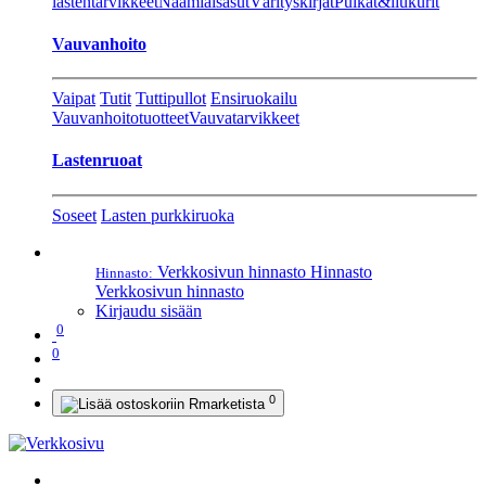
lastentarvikkeet
Naamiaisasut
Värityskirjat
Pulkat&liukurit
Vauvanhoito
Vaipat
Tutit
Tuttipullot
Ensiruokailu
Vauvanhoitotuotteet
Vauvatarvikkeet
Lastenruoat
Soseet
Lasten purkkiruoka
Verkkosivun hinnasto
Hinnasto
Hinnasto:
Verkkosivun hinnasto
Kirjaudu sisään
0
0
0