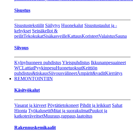
Sisustus
Sisustustekstiilit
Säilytys
Huonekalut
Sisustustaulut ja -
kehykset
Seinäkellot &
peilit
Tekokukat
Sisäkasveille
Kattaus
Koristeet
Valaistus
Sauna
Siivous
Kylpyhuoneen puhdistus
Yleispuhdistus
Ikkunanpesuaineet
WC
Lattiat
Pyykinpesu
Huonetuoksut
Keittiön
puhdistus&tiskaus
Siivousvälineet
Ämpärit&vadit
Kierrätys
REMONTOINTIIN
Käsityökalut
Vasarat ja kirveet
Pöytätietokoneet
Pihdit ja leikkurt
Sahat
Hionta
Työkalusetit
Mitat ja suorakulmat
Puukot ja
katkoteräveitset
Muuraus,rappaus,laatoitus
Rakennuskemikaalit