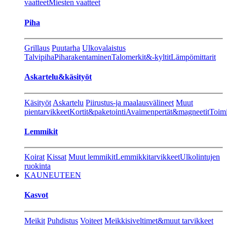
vaatteet
Miesten vaatteet
Piha
Grillaus
Puutarha
Ulkovalaistus
Talvipiha
Piharakentaminen
Talomerkit&-kyltit
Lämpömittarit
Askartelu&käsityöt
Käsityöt
Askartelu
Piirustus-ja maalausvälineet
Muut
pientarvikkeet
Kortit&paketointi
Avaimenpertät&magneetit
Toimi
Lemmikit
Koirat
Kissat
Muut lemmikit
Lemmikkitarvikkeet
Ulkolintujen
ruokinta
KAUNEUTEEN
Kasvot
Meikit
Puhdistus
Voiteet
Meikkisiveltimet&muut tarvikkeet