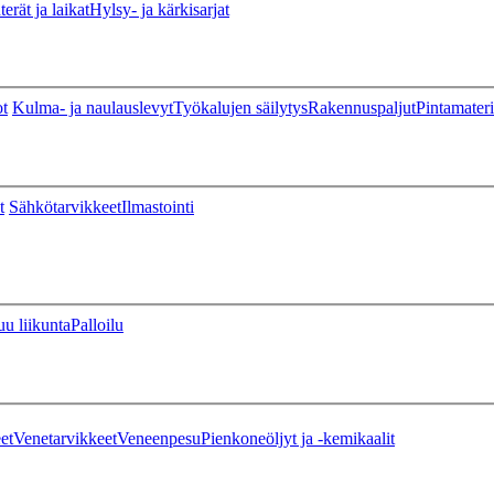
erät ja laikat
Hylsy- ja kärkisarjat
ot
Kulma- ja naulauslevyt
Työkalujen säilytys
Rakennuspaljut
Pintamateri
t
Sähkötarvikkeet
Ilmastointi
u liikunta
Palloilu
et
Venetarvikkeet
Veneenpesu
Pienkoneöljyt ja -kemikaalit