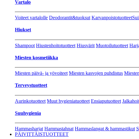
Vartalo
Voiteet vartalolle
Deodorantit&tuoksut
Karvanpoistotuotteet
Sui
Hiukset
Shampoot
Hiustenhoitotuotteet
Hiusvärit
Muotoilutuotteet
Harj
Miesten kosmetiikka
Miesten päivä- ja yövoiteet
Miesten kasvojen puhdistus
Miesten
Terveystuotteet
Aurinkotuotteet
Muut hygieniatuotteet
Ensiaputuotteet
Jalkahoi
Suuhygienia
Hammasharjat
Hammastahnat
Hammaslangat & hammastikut
S
PÄIVITTÄISTUOTTEET