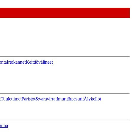
onta
Irtokannet
Keittiövälineet
t
Tuulettimet
Paristot&varavirrat
Imurit&pesurit
Älykellot
auna