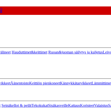
t
älineet
Hauduttimet&keittimet
Ruoan&juoman säilytys ja kuljetus
Leiv
vikkeet
Äänentoisto
Keittiön pienkoneet
Kännykkätarvikkeet
Lämmittime
t
Seinäkellot & peilit
Tekokukat
Sisäkasveille
Kattaus
Koristeet
Valaistus
S