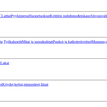
C
Lattiat
Pyykinpesu
Huonetuoksut
Keittiön puhdistus&tiskaus
Siivousväl
ta
Työkalusetit
Mitat ja suorakulmat
Puukot ja katkoteräveitset
Muuraus,r
t
Lakat
ot
Köydet,ketjut,nippusiteet,liinat