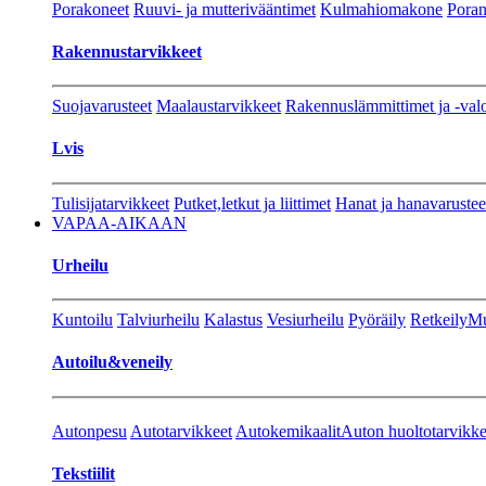
Porakoneet
Ruuvi- ja mutterivääntimet
Kulmahiomakone
Porant
Rakennustarvikkeet
Suojavarusteet
Maalaustarvikkeet
Rakennuslämmittimet ja -val
Lvis
Tulisijatarvikkeet
Putket,letkut ja liittimet
Hanat ja hanavarustee
VAPAA-AIKAAN
Urheilu
Kuntoilu
Talviurheilu
Kalastus
Vesiurheilu
Pyöräily
Retkeily
Mu
Autoilu&veneily
Autonpesu
Autotarvikkeet
Autokemikaalit
Auton huoltotarvikke
Tekstiilit