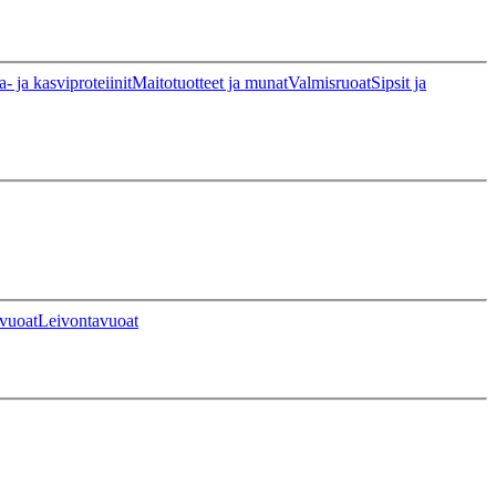
a- ja kasviproteiinit
Maitotuotteet ja munat
Valmisruoat
Sipsit ja
vuoat
Leivontavuoat