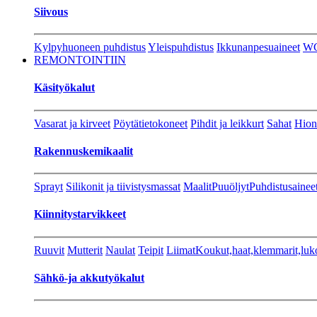
Siivous
Kylpyhuoneen puhdistus
Yleispuhdistus
Ikkunanpesuaineet
W
REMONTOINTIIN
Käsityökalut
Vasarat ja kirveet
Pöytätietokoneet
Pihdit ja leikkurt
Sahat
Hion
Rakennuskemikaalit
Sprayt
Silikonit ja tiivistysmassat
Maalit
Puuöljyt
Puhdistusainee
Kiinnitystarvikkeet
Ruuvit
Mutterit
Naulat
Teipit
Liimat
Koukut,haat,klemmarit,luk
Sähkö-ja akkutyökalut