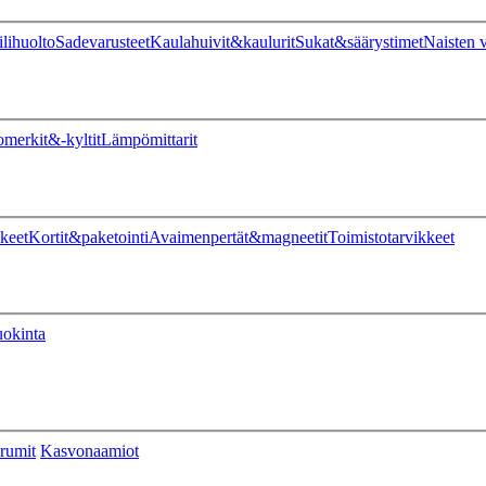
ilihuolto
Sadevarusteet
Kaulahuivit&kaulurit
Sukat&säärystimet
Naisten v
omerkit&-kyltit
Lämpömittarit
keet
Kortit&paketointi
Avaimenpertät&magneetit
Toimistotarvikkeet
uokinta
rumit
Kasvonaamiot