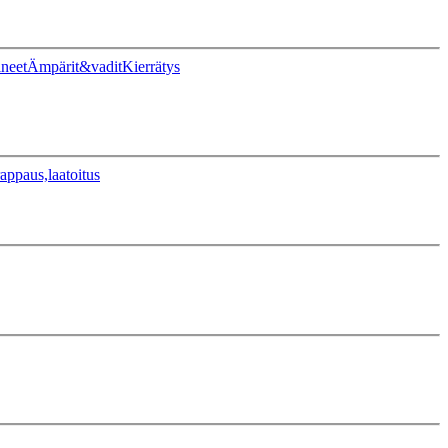
ineet
Ämpärit&vadit
Kierrätys
appaus,laatoitus