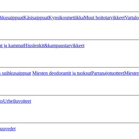
hkusaippuat
Käsisaippuat
Kynsikosmetiikka
Muut hoitotarvikkeet
Vartalo
at ja kammat
Hiuslenkit&kampaustarvikkeet
 suihkusaippuat
Miesten deodorantit ja tuoksut
Parranajotuotteet
Miesten
to
Urheiluvoiteet
uuvedet