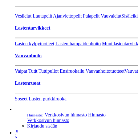
Vesilelut
Lautapelit
Ajanviettopelit
Palapelit
Vauvalelut
Sisäleiki
Lastentarvikkeet
Lasten kylpytuotteet
Lasten hampaidenhoito
Muut lastentarvikk
Vauvanhoito
Vaipat
Tutit
Tuttipullot
Ensiruokailu
Vauvanhoitotuotteet
Vauvat
Lastenruoat
Soseet
Lasten purkkiruoka
Verkkosivun hinnasto
Hinnasto
Hinnasto:
Verkkosivun hinnasto
Kirjaudu sisään
0
0