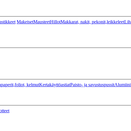
stikkeet
Makeiset
Mausteet
Hillot
Makkarat, nakit, pekonit,leikkeleet
Lih
paperit,foliot, kelmut
Kertakäyttöastiat
Paisto- ja savustuspussit
Alumiini
otteet