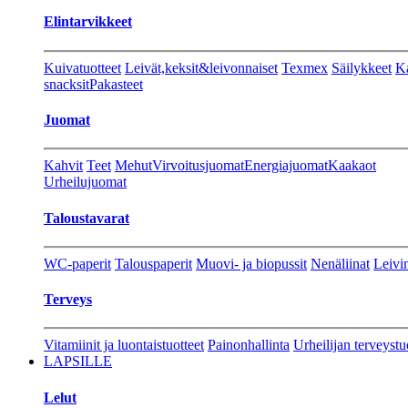
Elintarvikkeet
Kuivatuotteet
Leivät,keksit&leivonnaiset
Texmex
Säilykkeet
Ka
snacksit
Pakasteet
Juomat
Kahvit
Teet
Mehut
Virvoitusjuomat
Energiajuomat
Kaakaot
Urheilujuomat
Taloustavarat
WC-paperit
Talouspaperit
Muovi- ja biopussit
Nenäliinat
Leivin
Terveys
Vitamiinit ja luontaistuotteet
Painonhallinta
Urheilijan terveystu
LAPSILLE
Lelut