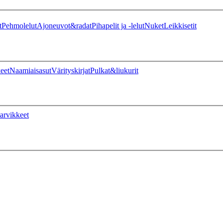
t
Pehmolelut
Ajoneuvot&radat
Pihapelit ja -lelut
Nuket
Leikkisetit
eet
Naamiaisasut
Värityskirjat
Pulkat&liukurit
arvikkeet