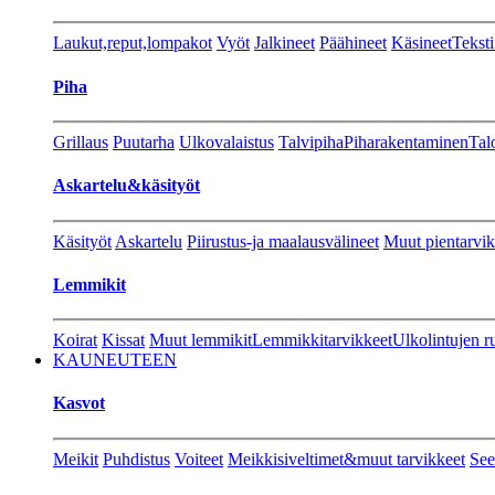
Laukut,reput,lompakot
Vyöt
Jalkineet
Päähineet
Käsineet
Teksti
Piha
Grillaus
Puutarha
Ulkovalaistus
Talvipiha
Piharakentaminen
Tal
Askartelu&käsityöt
Käsityöt
Askartelu
Piirustus-ja maalausvälineet
Muut pientarvik
Lemmikit
Koirat
Kissat
Muut lemmikit
Lemmikkitarvikkeet
Ulkolintujen r
KAUNEUTEEN
Kasvot
Meikit
Puhdistus
Voiteet
Meikkisiveltimet&muut tarvikkeet
See