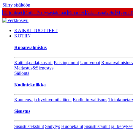
Siirry sisältöön
Tarjoukset
Outlet
Yritysasiakkaat
Rmarket
Asiakaspalvelu
Myymälä
KAIKKI TUOTTEET
KOTIIN
Ruoanvalmistus
Kattilat,padat,kasarit
Paistinpannut
Uunivuoat
Ruoanvalmistusv
Marjastus&Sienestys
Säilöntä
Kodintekniikka
Kauneus- ja hyvinvointilaitteet
Kodin turvallisuus
Tietokonetar
Sisustus
Sisustustekstiilit
Säilytys
Huonekalut
Sisustustaulut ja -kehykse