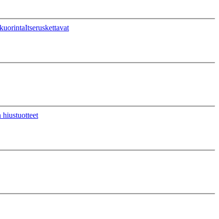
kuorinta
Itseruskettavat
 hiustuotteet