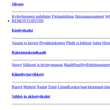
Siivous
Kylpyhuoneen puhdistus
Yleispuhdistus
Ikkunanpesuaineet
W
REMONTOINTIIN
Käsityökalut
Vasarat ja kirveet
Pöytätietokoneet
Pihdit ja leikkurt
Sahat
Hion
Rakennuskemikaalit
Sprayt
Silikonit ja tiivistysmassat
Maalit
Puuöljyt
Puhdistusainee
Kiinnitystarvikkeet
Ruuvit
Mutterit
Naulat
Teipit
Liimat
Koukut,haat,klemmarit,luk
Sähkö-ja akkutyökalut