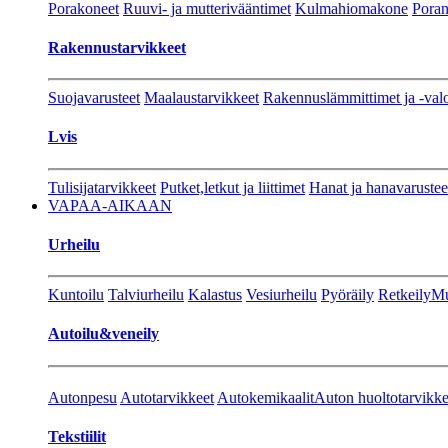
Porakoneet
Ruuvi- ja mutterivääntimet
Kulmahiomakone
Porant
Rakennustarvikkeet
Suojavarusteet
Maalaustarvikkeet
Rakennuslämmittimet ja -val
Lvis
Tulisijatarvikkeet
Putket,letkut ja liittimet
Hanat ja hanavarustee
VAPAA-AIKAAN
Urheilu
Kuntoilu
Talviurheilu
Kalastus
Vesiurheilu
Pyöräily
Retkeily
Mu
Autoilu&veneily
Autonpesu
Autotarvikkeet
Autokemikaalit
Auton huoltotarvikke
Tekstiilit