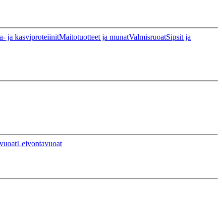
a- ja kasviproteiinit
Maitotuotteet ja munat
Valmisruoat
Sipsit ja
vuoat
Leivontavuoat