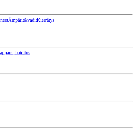
ineet
Ämpärit&vadit
Kierrätys
appaus,laatoitus