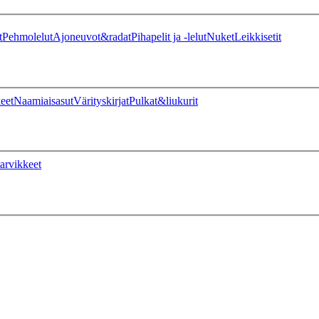
t
Pehmolelut
Ajoneuvot&radat
Pihapelit ja -lelut
Nuket
Leikkisetit
eet
Naamiaisasut
Värityskirjat
Pulkat&liukurit
arvikkeet