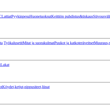
C
Lattiat
Pyykinpesu
Huonetuoksut
Keittiön puhdistus&tiskaus
Siivousväl
ta
Työkalusetit
Mitat ja suorakulmat
Puukot ja katkoteräveitset
Muuraus,r
t
Lakat
ot
Köydet,ketjut,nippusiteet,liinat