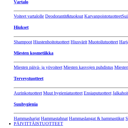
Vartalo
Voiteet vartalolle
Deodorantit&tuoksut
Karvanpoistotuotteet
Sui
Hiukset
Shampoot
Hiustenhoitotuotteet
Hiusvärit
Muotoilutuotteet
Harj
Miesten kosmetiikka
Miesten päivä- ja yövoiteet
Miesten kasvojen puhdistus
Miesten
Terveystuotteet
Aurinkotuotteet
Muut hygieniatuotteet
Ensiaputuotteet
Jalkahoi
Suuhygienia
Hammasharjat
Hammastahnat
Hammaslangat & hammastikut
S
PÄIVITTÄISTUOTTEET