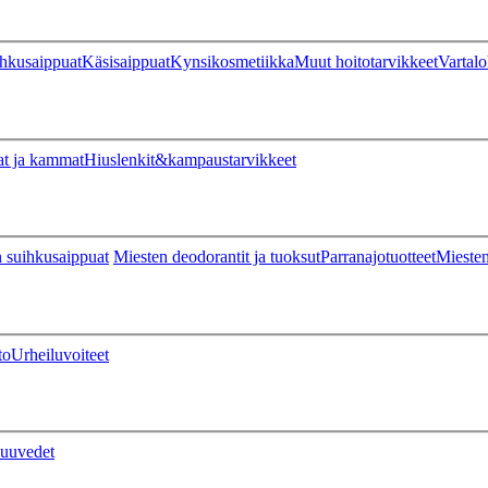
hkusaippuat
Käsisaippuat
Kynsikosmetiikka
Muut hoitotarvikkeet
Vartalo
at ja kammat
Hiuslenkit&kampaustarvikkeet
 suihkusaippuat
Miesten deodorantit ja tuoksut
Parranajotuotteet
Miesten
to
Urheiluvoiteet
uuvedet