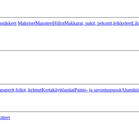
stikkeet
Makeiset
Mausteet
Hillot
Makkarat, nakit, pekonit,leikkeleet
Lih
paperit,foliot, kelmut
Kertakäyttöastiat
Paisto- ja savustuspussit
Alumiini
otteet