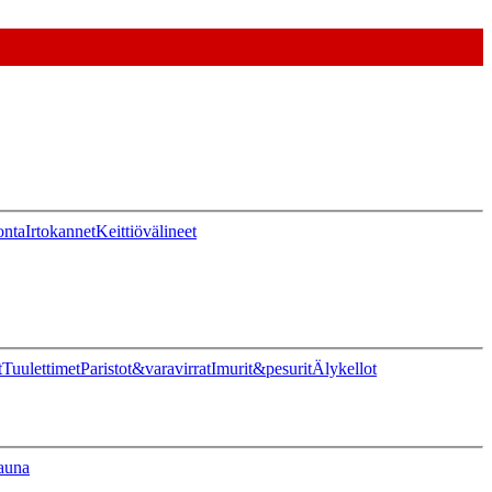
onta
Irtokannet
Keittiövälineet
t
Tuulettimet
Paristot&varavirrat
Imurit&pesurit
Älykellot
auna