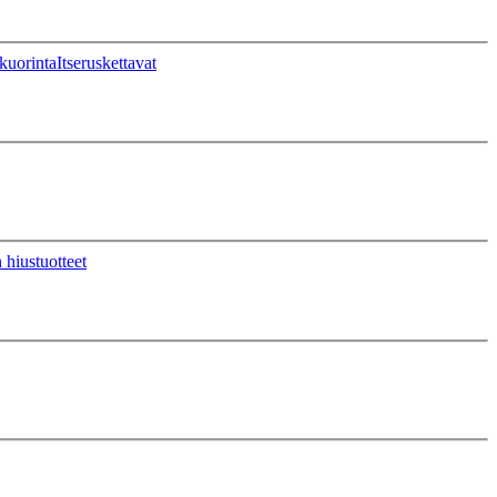
kuorinta
Itseruskettavat
 hiustuotteet