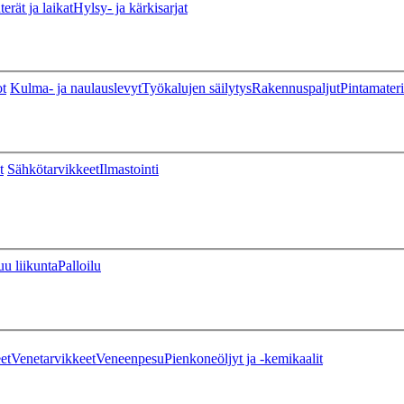
erät ja laikat
Hylsy- ja kärkisarjat
ot
Kulma- ja naulauslevyt
Työkalujen säilytys
Rakennuspaljut
Pintamateri
t
Sähkötarvikkeet
Ilmastointi
u liikunta
Palloilu
et
Venetarvikkeet
Veneenpesu
Pienkoneöljyt ja -kemikaalit