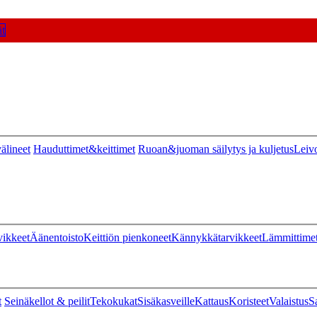
t
älineet
Hauduttimet&keittimet
Ruoan&juoman säilytys ja kuljetus
Leiv
vikkeet
Äänentoisto
Keittiön pienkoneet
Kännykkätarvikkeet
Lämmittime
t
Seinäkellot & peilit
Tekokukat
Sisäkasveille
Kattaus
Koristeet
Valaistus
S