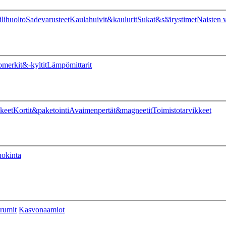
ilihuolto
Sadevarusteet
Kaulahuivit&kaulurit
Sukat&säärystimet
Naisten v
omerkit&-kyltit
Lämpömittarit
keet
Kortit&paketointi
Avaimenpertät&magneetit
Toimistotarvikkeet
uokinta
rumit
Kasvonaamiot