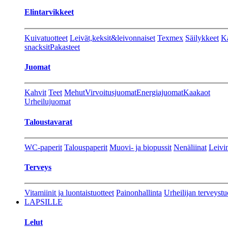
Elintarvikkeet
Kuivatuotteet
Leivät,keksit&leivonnaiset
Texmex
Säilykkeet
Ka
snacksit
Pakasteet
Juomat
Kahvit
Teet
Mehut
Virvoitusjuomat
Energiajuomat
Kaakaot
Urheilujuomat
Taloustavarat
WC-paperit
Talouspaperit
Muovi- ja biopussit
Nenäliinat
Leivin
Terveys
Vitamiinit ja luontaistuotteet
Painonhallinta
Urheilijan terveystu
LAPSILLE
Lelut