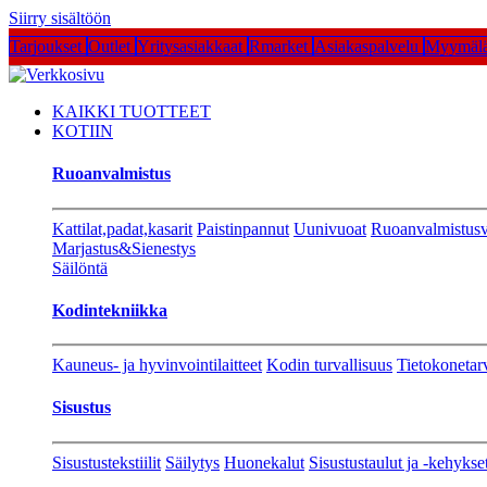
Siirry sisältöön
Tarjoukset
Outlet
Yritysasiakkaat
Rmarket
Asiakaspalvelu
Myymälä
KAIKKI TUOTTEET
KOTIIN
Ruoanvalmistus
Kattilat,padat,kasarit
Paistinpannut
Uunivuoat
Ruoanvalmistusv
Marjastus&Sienestys
Säilöntä
Kodintekniikka
Kauneus- ja hyvinvointilaitteet
Kodin turvallisuus
Tietokonetar
Sisustus
Sisustustekstiilit
Säilytys
Huonekalut
Sisustustaulut ja -kehykse