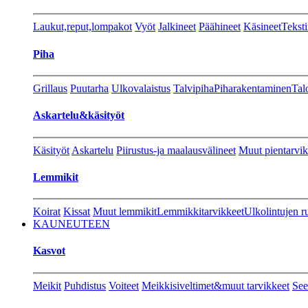
Laukut,reput,lompakot
Vyöt
Jalkineet
Päähineet
Käsineet
Teksti
Piha
Grillaus
Puutarha
Ulkovalaistus
Talvipiha
Piharakentaminen
Tal
Askartelu&käsityöt
Käsityöt
Askartelu
Piirustus-ja maalausvälineet
Muut pientarvik
Lemmikit
Koirat
Kissat
Muut lemmikit
Lemmikkitarvikkeet
Ulkolintujen r
KAUNEUTEEN
Kasvot
Meikit
Puhdistus
Voiteet
Meikkisiveltimet&muut tarvikkeet
See