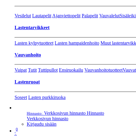
Vesilelut
Lautapelit
Ajanviettopelit
Palapelit
Vauvalelut
Sisäleiki
Lastentarvikkeet
Lasten kylpytuotteet
Lasten hampaidenhoito
Muut lastentarvikk
Vauvanhoito
Vaipat
Tutit
Tuttipullot
Ensiruokailu
Vauvanhoitotuotteet
Vauvat
Lastenruoat
Soseet
Lasten purkkiruoka
Verkkosivun hinnasto
Hinnasto
Hinnasto:
Verkkosivun hinnasto
Kirjaudu sisään
0
0