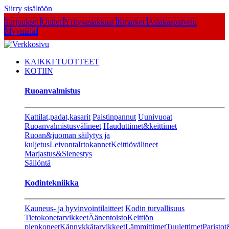
Siirry sisältöön
Tarjoukset
Outlet
Yritysasiakkaat
Rmarket
Asiakaspalvelu
Myymälät
KAIKKI TUOTTEET
KOTIIN
Ruoanvalmistus
Kattilat,padat,kasarit
Paistinpannut
Uunivuoat
Ruoanvalmistusvälineet
Hauduttimet&keittimet
Ruoan&juoman säilytys ja
kuljetus
Leivonta
Irtokannet
Keittiövälineet
Marjastus&Sienestys
Säilöntä
Kodintekniikka
Kauneus- ja hyvinvointilaitteet
Kodin turvallisuus
Tietokonetarvikkeet
Äänentoisto
Keittiön
pienkoneet
Kännykkätarvikkeet
Lämmittimet
Tuulettimet
Paristot