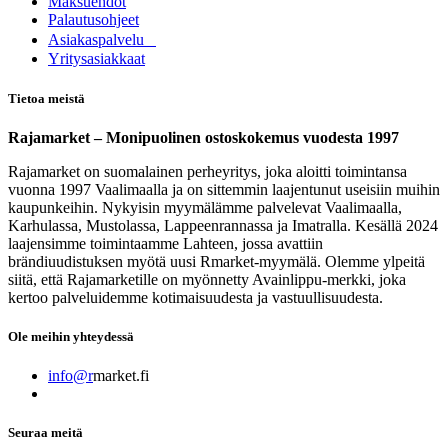
Maksuehdot
Palautusohjeet
Asia​k​aspalvelu
​Yritysasiakkaat
Tietoa meistä
Rajamarket – Monipuolinen ostoskokemus vuodesta 1997
Rajamarket on suomalainen perheyritys, joka aloitti toimintansa
vuonna 1997 Vaalimaalla ja on sittemmin laajentunut useisiin muihin
kaupunkeihin. Nykyisin myymälämme palvelevat Vaalimaalla,
Karhulassa, Mustolassa, Lappeenrannassa ja Imatralla. Kesällä 2024
laajensimme toimintaamme Lahteen, jossa avattiin
brändiuudistuksen myötä uusi Rmarket-myymälä. Olemme ylpeitä
siitä, että Rajamarketille on myönnetty Avainlippu-merkki, joka
kertoo palveluidemme kotimaisuudesta ja vastuullisuudesta.
Ole meihin yhteydessä
info@r
market.fi
Seuraa meitä