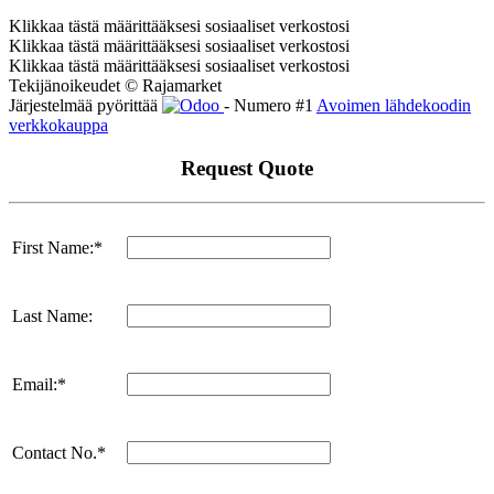
Klikkaa tästä määrittääksesi sosiaaliset verkostosi
Klikkaa tästä määrittääksesi sosiaaliset verkostosi
Klikkaa tästä määrittääksesi sosiaaliset verkostosi
Tekijänoikeudet © Rajamarket
Järjestelmää pyörittää
- Numero #1
Avoimen lähdekoodin
verkkokauppa
Request Quote
First Name:*
Last Name:
Email:*
Contact No.*