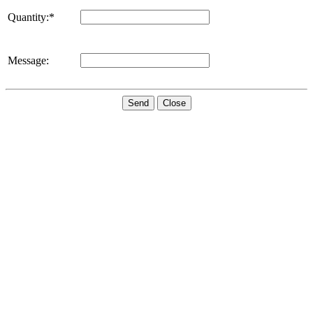
Quantity:*
Message:
Send
Close