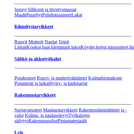
Sprayt
Silikonit ja tiivistysmassat
Maalit
Puuöljyt
Puhdistusaineet
Lakat
Kiinnitystarvikkeet
Ruuvit
Mutterit
Naulat
Teipit
Liimat
Koukut,haat,klemmarit,lukot
Köydet,ketjut,nippusiteet,lii
Sähkö-ja akkutyökalut
Porakoneet
Ruuvi- ja mutterivääntimet
Kulmahiomakone
Poranterät ja laikat
Hylsy- ja kärkisarjat
Rakennustarvikkeet
Suojavarusteet
Maalaustarvikkeet
Rakennuslämmittimet ja -
valot
Kulma- ja naulauslevyt
Työkalujen
säilytys
Rakennuspaljut
Pintamateriaalit
Lvis