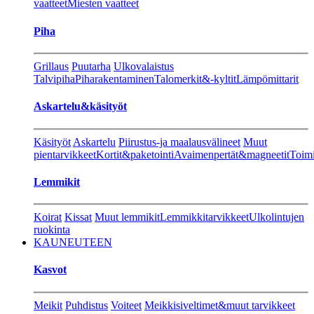
vaatteet
Miesten vaatteet
Piha
Grillaus
Puutarha
Ulkovalaistus
Talvipiha
Piharakentaminen
Talomerkit&-kyltit
Lämpömittarit
Askartelu&käsityöt
Käsityöt
Askartelu
Piirustus-ja maalausvälineet
Muut
pientarvikkeet
Kortit&paketointi
Avaimenpertät&magneetit
Toimi
Lemmikit
Koirat
Kissat
Muut lemmikit
Lemmikkitarvikkeet
Ulkolintujen
ruokinta
KAUNEUTEEN
Kasvot
Meikit
Puhdistus
Voiteet
Meikkisiveltimet&muut tarvikkeet