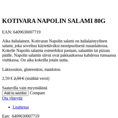
KOTIVARA NAPOLIN SALAMI 80G
EAN:
6409630007719
Aika italialainen. Kotivaran Napolin salami on italialaistyylinen
salami, joka soveltuu käytettäväksi monipuolisesti ruuanlaitossa.
Kokeile Napolin salamia esimerkiksi pastaan, salaattiin tai pizzan
päälle. Napolin salamin siivut ovat pakkauksessa kahdessa runsaassa
viuhkassa. On aika kokeilla jotain uutta.
Laktoositon, gluteeniton, maidoton.
2,59
€
2,59
€
(sisältää verot)
Saatavilla vain myymälästä
Compare
Add to wishlist
Ota yhteyttä
Lisätietoa
Ean: 6409630007719