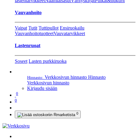
lastentarvikkeet
Naamiaisasut
Värityskirjat
Pulkat&liukurit
Vauvanhoito
Vaipat
Tutit
Tuttipullot
Ensiruokailu
Vauvanhoitotuotteet
Vauvatarvikkeet
Lastenruoat
Soseet
Lasten purkkiruoka
Verkkosivun hinnasto
Hinnasto
Hinnasto:
Verkkosivun hinnasto
Kirjaudu sisään
0
0
0