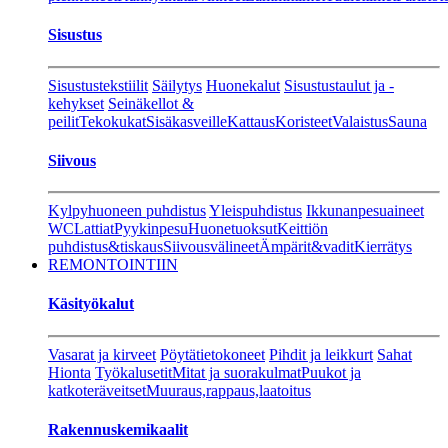
Sisustus
Sisustustekstiilit
Säilytys
Huonekalut
Sisustustaulut ja -
kehykset
Seinäkellot &
peilit
Tekokukat
Sisäkasveille
Kattaus
Koristeet
Valaistus
Sauna
Siivous
Kylpyhuoneen puhdistus
Yleispuhdistus
Ikkunanpesuaineet
WC
Lattiat
Pyykinpesu
Huonetuoksut
Keittiön
puhdistus&tiskaus
Siivousvälineet
Ämpärit&vadit
Kierrätys
REMONTOINTIIN
Käsityökalut
Vasarat ja kirveet
Pöytätietokoneet
Pihdit ja leikkurt
Sahat
Hionta
Työkalusetit
Mitat ja suorakulmat
Puukot ja
katkoteräveitset
Muuraus,rappaus,laatoitus
Rakennuskemikaalit