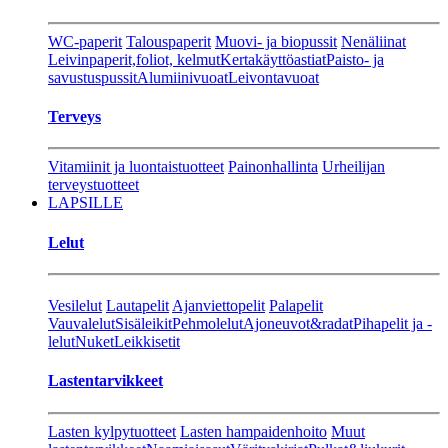
WC-paperit
Talouspaperit
Muovi- ja biopussit
Nenäliinat
Leivinpaperit,foliot, kelmut
Kertakäyttöastiat
Paisto- ja
savustuspussit
Alumiinivuoat
Leivontavuoat
Terveys
Vitamiinit ja luontaistuotteet
Painonhallinta
Urheilijan
terveystuotteet
LAPSILLE
Lelut
Vesilelut
Lautapelit
Ajanviettopelit
Palapelit
Vauvalelut
Sisäleikit
Pehmolelut
Ajoneuvot&radat
Pihapelit ja -
lelut
Nuket
Leikkisetit
Lastentarvikkeet
Lasten kylpytuotteet
Lasten hampaidenhoito
Muut