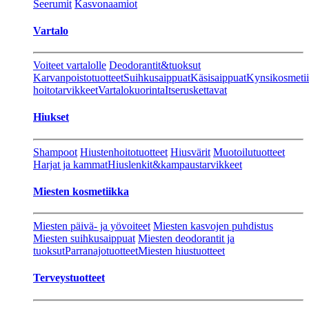
Seerumit
Kasvonaamiot
Vartalo
Voiteet vartalolle
Deodorantit&tuoksut
Karvanpoistotuotteet
Suihkusaippuat
Käsisaippuat
Kynsikosmeti
hoitotarvikkeet
Vartalokuorinta
Itseruskettavat
Hiukset
Shampoot
Hiustenhoitotuotteet
Hiusvärit
Muotoilutuotteet
Harjat ja kammat
Hiuslenkit&kampaustarvikkeet
Miesten kosmetiikka
Miesten päivä- ja yövoiteet
Miesten kasvojen puhdistus
Miesten suihkusaippuat
Miesten deodorantit ja
tuoksut
Parranajotuotteet
Miesten hiustuotteet
Terveystuotteet