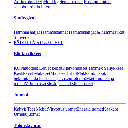
Aurinkotuotteet
Muut hygieniatuotteet
Ensiaputuotteet
Jalkahoito
Urheiluvoiteet
Suuhygienia
Hammasharjat
Hammastahnat
Hammaslangat & hammastikut
Suuvedet
PÄIVITTÄISTUOTTEET
Elintarvikkeet
Kuivatuotteet
Leivät,keksit&leivonnaiset
Texmex
Säilykkeet
Kastikkeet
Makeiset
Mausteet
Hillot
Makkarat, nakit,
pekonit,leikkeleet
Liha- ja kasviproteiinit
Maitotuotteet ja
munat
Valmisruoat
Sipsit ja snacksit
Pakasteet
Juomat
Kahvit
Teet
Mehut
Virvoitusjuomat
Energiajuomat
Kaakaot
Urheilujuomat
Taloustavarat