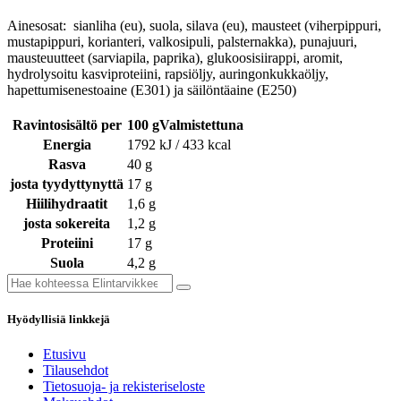
Ainesosat: sianliha (eu), suola, silava (eu), mausteet (viherpippuri,
mustapippuri, korianteri, valkosipuli, palsternakka), punajuuri,
mausteuutteet (sarviapila, paprika), glukoosisiirappi, aromit,
hydrolysoitu kasviproteiini, rapsiöljy, auringonkukkaöljy,
hapettumisenestoaine (E301) ja säilöntäaine (E250)
Ravintosisältö per
100 gValmistettuna
Energia
1792 kJ / 433 kcal
Rasva
40 g
josta tyydyttynyttä
17 g
Hiilihydraatit
1,6 g
josta sokereita
1,2 g
Proteiini
17 g
Suola
4,2 g
Hyödyllisiä linkkejä
Etusivu
Tilausehdot
Tietosuoja- ja rekisteriseloste