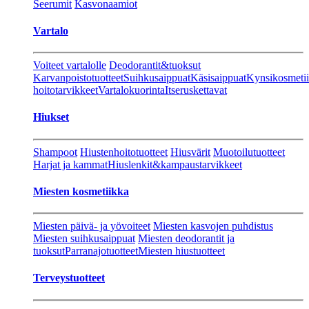
Seerumit
Kasvonaamiot
Vartalo
Voiteet vartalolle
Deodorantit&tuoksut
Karvanpoistotuotteet
Suihkusaippuat
Käsisaippuat
Kynsikosmeti
hoitotarvikkeet
Vartalokuorinta
Itseruskettavat
Hiukset
Shampoot
Hiustenhoitotuotteet
Hiusvärit
Muotoilutuotteet
Harjat ja kammat
Hiuslenkit&kampaustarvikkeet
Miesten kosmetiikka
Miesten päivä- ja yövoiteet
Miesten kasvojen puhdistus
Miesten suihkusaippuat
Miesten deodorantit ja
tuoksut
Parranajotuotteet
Miesten hiustuotteet
Terveystuotteet