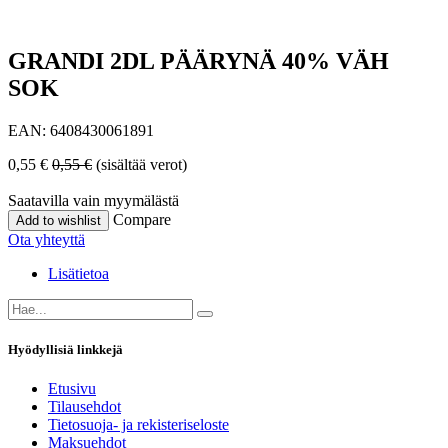
GRANDI 2DL PÄÄRYNÄ 40% VÄH
SOK
EAN:
6408430061891
0,55
€
0,55
€
(sisältää verot)
Saatavilla vain myymälästä
Compare
Add to wishlist
Ota yhteyttä
Lisätietoa
Hyödyllisiä linkkejä
Etusivu
Tilausehdot
Tietosuoja- ja rekisteriseloste
Maksuehdot