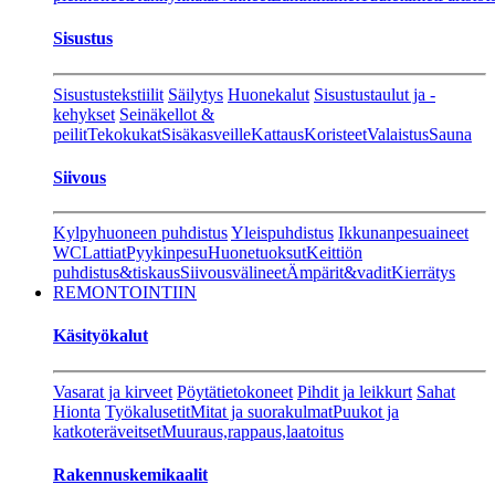
Sisustus
Sisustustekstiilit
Säilytys
Huonekalut
Sisustustaulut ja -
kehykset
Seinäkellot &
peilit
Tekokukat
Sisäkasveille
Kattaus
Koristeet
Valaistus
Sauna
Siivous
Kylpyhuoneen puhdistus
Yleispuhdistus
Ikkunanpesuaineet
WC
Lattiat
Pyykinpesu
Huonetuoksut
Keittiön
puhdistus&tiskaus
Siivousvälineet
Ämpärit&vadit
Kierrätys
REMONTOINTIIN
Käsityökalut
Vasarat ja kirveet
Pöytätietokoneet
Pihdit ja leikkurt
Sahat
Hionta
Työkalusetit
Mitat ja suorakulmat
Puukot ja
katkoteräveitset
Muuraus,rappaus,laatoitus
Rakennuskemikaalit