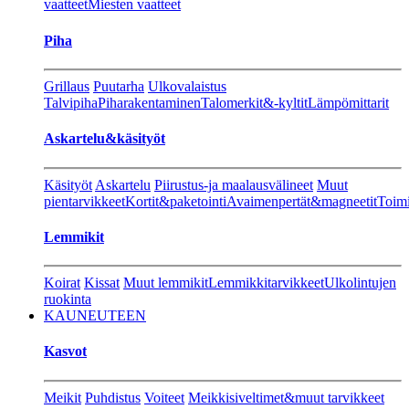
vaatteet
Miesten vaatteet
Piha
Grillaus
Puutarha
Ulkovalaistus
Talvipiha
Piharakentaminen
Talomerkit&-kyltit
Lämpömittarit
Askartelu&käsityöt
Käsityöt
Askartelu
Piirustus-ja maalausvälineet
Muut
pientarvikkeet
Kortit&paketointi
Avaimenpertät&magneetit
Toimi
Lemmikit
Koirat
Kissat
Muut lemmikit
Lemmikkitarvikkeet
Ulkolintujen
ruokinta
KAUNEUTEEN
Kasvot
Meikit
Puhdistus
Voiteet
Meikkisiveltimet&muut tarvikkeet