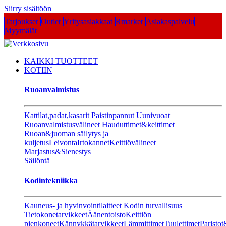
Siirry sisältöön
Tarjoukset
Outlet
Yritysasiakkaat
Rmarket
Asiakaspalvelu
Myymälät
KAIKKI TUOTTEET
KOTIIN
Ruoanvalmistus
Kattilat,padat,kasarit
Paistinpannut
Uunivuoat
Ruoanvalmistusvälineet
Hauduttimet&keittimet
Ruoan&juoman säilytys ja
kuljetus
Leivonta
Irtokannet
Keittiövälineet
Marjastus&Sienestys
Säilöntä
Kodintekniikka
Kauneus- ja hyvinvointilaitteet
Kodin turvallisuus
Tietokonetarvikkeet
Äänentoisto
Keittiön
pienkoneet
Kännykkätarvikkeet
Lämmittimet
Tuulettimet
Paristot