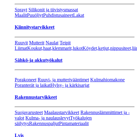
Sprayt
Silikonit ja tiivistysmassat
Maalit
Puuöljyt
Puhdistusaineet
Lakat
Kiinnitystarvikkeet
Ruuvit
Mutterit
Naulat
Teipit
Liimat
Koukut,haat,klemmarit,lukot
Köydet,ketjut,nippusiteet,lii
Sähkö-ja akkutyökalut
Porakoneet
Ruuvi- ja mutterivääntimet
Kulmahiomakone
Poranterät ja laikat
Hylsy- ja kärkisarjat
Rakennustarvikkeet
Suojavarusteet
Maalaustarvikkeet
Rakennuslämmittimet ja -
valot
Kulma- ja naulauslevyt
Työkalujen
säilytys
Rakennuspaljut
Pintamateriaalit
Lvis