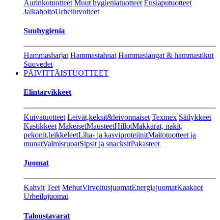
Aurinkotuotteet
Muut hygieniatuotteet
Ensiaputuotteet
Jalkahoito
Urheiluvoiteet
Suuhygienia
Hammasharjat
Hammastahnat
Hammaslangat & hammastikut
Suuvedet
PÄIVITTÄISTUOTTEET
Elintarvikkeet
Kuivatuotteet
Leivät,keksit&leivonnaiset
Texmex
Säilykkeet
Kastikkeet
Makeiset
Mausteet
Hillot
Makkarat, nakit,
pekonit,leikkeleet
Liha- ja kasviproteiinit
Maitotuotteet ja
munat
Valmisruoat
Sipsit ja snacksit
Pakasteet
Juomat
Kahvit
Teet
Mehut
Virvoitusjuomat
Energiajuomat
Kaakaot
Urheilujuomat
Taloustavarat