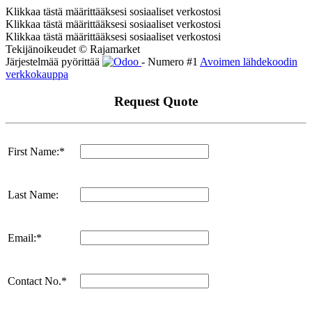
Klikkaa tästä määrittääksesi sosiaaliset verkostosi
Klikkaa tästä määrittääksesi sosiaaliset verkostosi
Klikkaa tästä määrittääksesi sosiaaliset verkostosi
Tekijänoikeudet © Rajamarket
Järjestelmää pyörittää
- Numero #1
Avoimen lähdekoodin
verkkokauppa
Request Quote
First Name:*
Last Name:
Email:*
Contact No.*