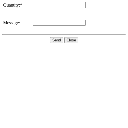
Quantity:*
Message:
Send
Close