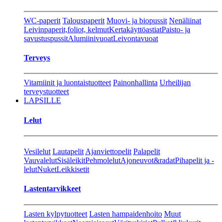
WC-paperit
Talouspaperit
Muovi- ja biopussit
Nenäliinat
Leivinpaperit,foliot, kelmut
Kertakäyttöastiat
Paisto- ja
savustuspussit
Alumiinivuoat
Leivontavuoat
Terveys
Vitamiinit ja luontaistuotteet
Painonhallinta
Urheilijan
terveystuotteet
LAPSILLE
Lelut
Vesilelut
Lautapelit
Ajanviettopelit
Palapelit
Vauvalelut
Sisäleikit
Pehmolelut
Ajoneuvot&radat
Pihapelit ja -
lelut
Nuket
Leikkisetit
Lastentarvikkeet
Lasten kylpytuotteet
Lasten hampaidenhoito
Muut