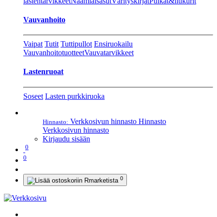
lastentarvikkeet
Naamiaisasut
Värityskirjat
Pulkat&liukurit
Vauvanhoito
Vaipat
Tutit
Tuttipullot
Ensiruokailu
Vauvanhoitotuotteet
Vauvatarvikkeet
Lastenruoat
Soseet
Lasten purkkiruoka
Verkkosivun hinnasto
Hinnasto
Hinnasto:
Verkkosivun hinnasto
Kirjaudu sisään
0
0
0