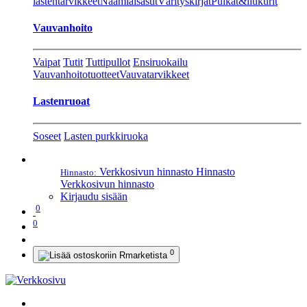
lastentarvikkeet
Naamiaisasut
Värityskirjat
Pulkat&liukurit
Vauvanhoito
Vaipat
Tutit
Tuttipullot
Ensiruokailu
Vauvanhoitotuotteet
Vauvatarvikkeet
Lastenruoat
Soseet
Lasten purkkiruoka
Verkkosivun hinnasto
Hinnasto
Hinnasto:
Verkkosivun hinnasto
Kirjaudu sisään
0
0
0