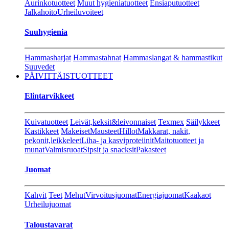
Aurinkotuotteet
Muut hygieniatuotteet
Ensiaputuotteet
Jalkahoito
Urheiluvoiteet
Suuhygienia
Hammasharjat
Hammastahnat
Hammaslangat & hammastikut
Suuvedet
PÄIVITTÄISTUOTTEET
Elintarvikkeet
Kuivatuotteet
Leivät,keksit&leivonnaiset
Texmex
Säilykkeet
Kastikkeet
Makeiset
Mausteet
Hillot
Makkarat, nakit,
pekonit,leikkeleet
Liha- ja kasviproteiinit
Maitotuotteet ja
munat
Valmisruoat
Sipsit ja snacksit
Pakasteet
Juomat
Kahvit
Teet
Mehut
Virvoitusjuomat
Energiajuomat
Kaakaot
Urheilujuomat
Taloustavarat