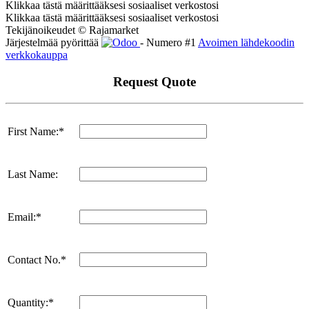
Klikkaa tästä määrittääksesi sosiaaliset verkostosi
Klikkaa tästä määrittääksesi sosiaaliset verkostosi
Tekijänoikeudet © Rajamarket
Järjestelmää pyörittää
- Numero #1
Avoimen lähdekoodin
verkkokauppa
Request Quote
First Name:*
Last Name:
Email:*
Contact No.*
Quantity:*