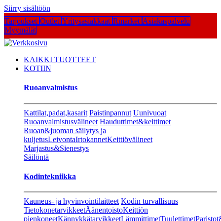
Siirry sisältöön
Tarjoukset
Outlet
Yritysasiakkaat
Rmarket
Asiakaspalvelu
Myymälät
KAIKKI TUOTTEET
KOTIIN
Ruoanvalmistus
Kattilat,padat,kasarit
Paistinpannut
Uunivuoat
Ruoanvalmistusvälineet
Hauduttimet&keittimet
Ruoan&juoman säilytys ja
kuljetus
Leivonta
Irtokannet
Keittiövälineet
Marjastus&Sienestys
Säilöntä
Kodintekniikka
Kauneus- ja hyvinvointilaitteet
Kodin turvallisuus
Tietokonetarvikkeet
Äänentoisto
Keittiön
pienkoneet
Kännykkätarvikkeet
Lämmittimet
Tuulettimet
Paristot