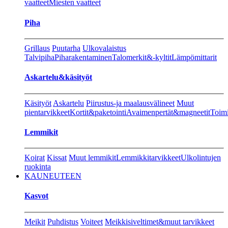
vaatteet
Miesten vaatteet
Piha
Grillaus
Puutarha
Ulkovalaistus
Talvipiha
Piharakentaminen
Talomerkit&-kyltit
Lämpömittarit
Askartelu&käsityöt
Käsityöt
Askartelu
Piirustus-ja maalausvälineet
Muut
pientarvikkeet
Kortit&paketointi
Avaimenpertät&magneetit
Toimi
Lemmikit
Koirat
Kissat
Muut lemmikit
Lemmikkitarvikkeet
Ulkolintujen
ruokinta
KAUNEUTEEN
Kasvot
Meikit
Puhdistus
Voiteet
Meikkisiveltimet&muut tarvikkeet