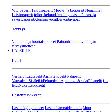
WC-paperit
Talouspaperit
Muovi- ja biopussit
Nenäliinat
Leivinpaperit,foliot, kelmut
Kertakäyttöastiat
Paisto- ja
savustuspussit
Alumiinivuoat
Leivontavuoat
Terveys
Vitamiinit ja luontaistuotteet
Painonhallinta
Urheilijan
terveystuotteet
LAPSILLE
Lelut
Vesilelut
Lautapelit
Ajanviettopelit
Palapelit
Vauvalelut
Sisäleikit
Pehmolelut
Ajoneuvot&radat
Pihapelit ja -
lelut
Nuket
Leikkisetit
Lastentarvikkeet
Lasten kylpytuotteet
Lasten hampaidenhoito
Muut