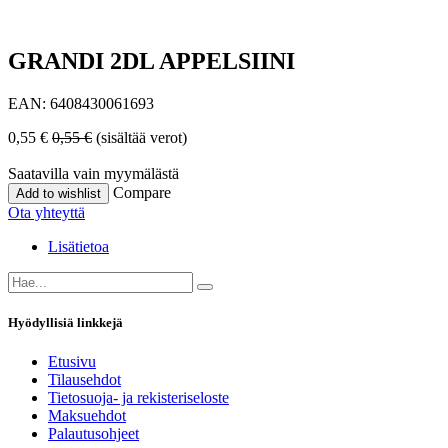
GRANDI 2DL APPELSIINI
EAN:
6408430061693
0,55
€
0,55
€
(sisältää verot)
Saatavilla vain myymälästä
Compare
Add to wishlist
Ota yhteyttä
Lisätietoa
Hyödyllisiä linkkejä
Etusivu
Tilausehdot
Tietosuoja- ja rekisteriseloste
Maksuehdot
Palautusohjeet