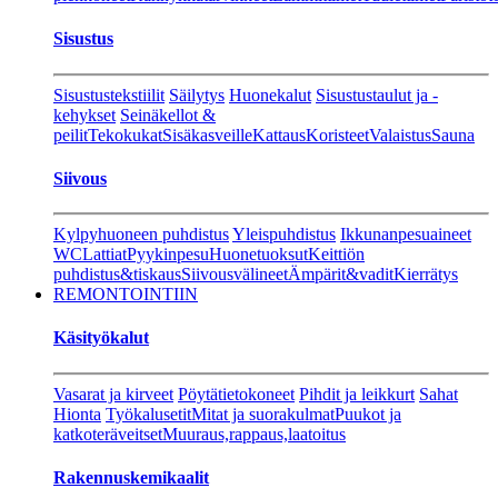
Sisustus
Sisustustekstiilit
Säilytys
Huonekalut
Sisustustaulut ja -
kehykset
Seinäkellot &
peilit
Tekokukat
Sisäkasveille
Kattaus
Koristeet
Valaistus
Sauna
Siivous
Kylpyhuoneen puhdistus
Yleispuhdistus
Ikkunanpesuaineet
WC
Lattiat
Pyykinpesu
Huonetuoksut
Keittiön
puhdistus&tiskaus
Siivousvälineet
Ämpärit&vadit
Kierrätys
REMONTOINTIIN
Käsityökalut
Vasarat ja kirveet
Pöytätietokoneet
Pihdit ja leikkurt
Sahat
Hionta
Työkalusetit
Mitat ja suorakulmat
Puukot ja
katkoteräveitset
Muuraus,rappaus,laatoitus
Rakennuskemikaalit