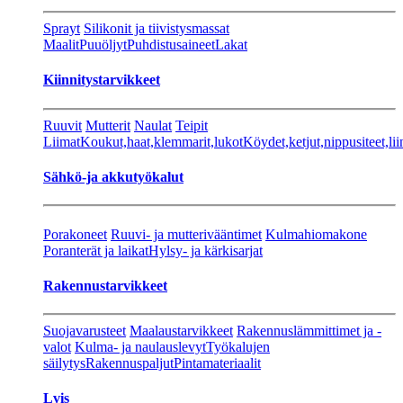
Sprayt
Silikonit ja tiivistysmassat
Maalit
Puuöljyt
Puhdistusaineet
Lakat
Kiinnitystarvikkeet
Ruuvit
Mutterit
Naulat
Teipit
Liimat
Koukut,haat,klemmarit,lukot
Köydet,ketjut,nippusiteet,lii
Sähkö-ja akkutyökalut
Porakoneet
Ruuvi- ja mutterivääntimet
Kulmahiomakone
Poranterät ja laikat
Hylsy- ja kärkisarjat
Rakennustarvikkeet
Suojavarusteet
Maalaustarvikkeet
Rakennuslämmittimet ja -
valot
Kulma- ja naulauslevyt
Työkalujen
säilytys
Rakennuspaljut
Pintamateriaalit
Lvis