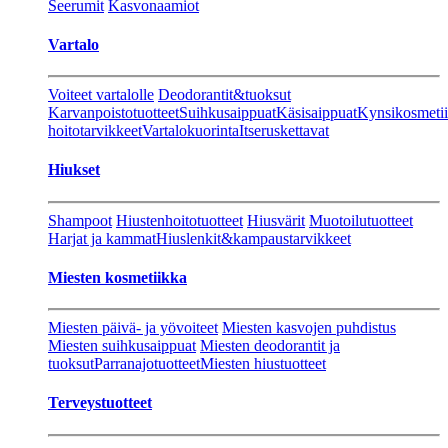
Seerumit
Kasvonaamiot
Vartalo
Voiteet vartalolle
Deodorantit&tuoksut
Karvanpoistotuotteet
Suihkusaippuat
Käsisaippuat
Kynsikosmeti
hoitotarvikkeet
Vartalokuorinta
Itseruskettavat
Hiukset
Shampoot
Hiustenhoitotuotteet
Hiusvärit
Muotoilutuotteet
Harjat ja kammat
Hiuslenkit&kampaustarvikkeet
Miesten kosmetiikka
Miesten päivä- ja yövoiteet
Miesten kasvojen puhdistus
Miesten suihkusaippuat
Miesten deodorantit ja
tuoksut
Parranajotuotteet
Miesten hiustuotteet
Terveystuotteet