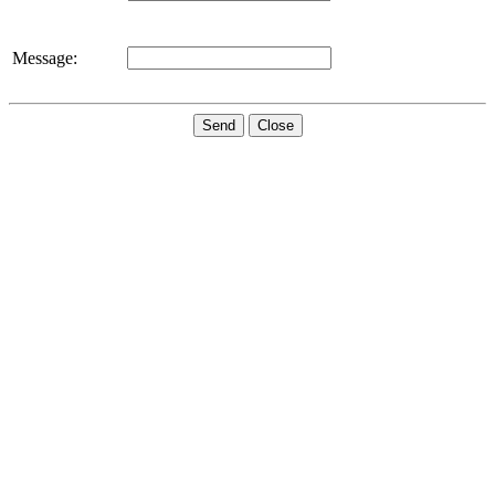
Message:
Send
Close