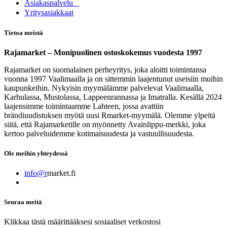
Asia​k​aspalvelu
​Yritysasiakkaat
Tietoa meistä
Rajamarket – Monipuolinen ostoskokemus vuodesta 1997
Rajamarket on suomalainen perheyritys, joka aloitti toimintansa
vuonna 1997 Vaalimaalla ja on sittemmin laajentunut useisiin muihin
kaupunkeihin. Nykyisin myymälämme palvelevat Vaalimaalla,
Karhulassa, Mustolassa, Lappeenrannassa ja Imatralla. Kesällä 2024
laajensimme toimintaamme Lahteen, jossa avattiin
brändiuudistuksen myötä uusi Rmarket-myymälä. Olemme ylpeitä
siitä, että Rajamarketille on myönnetty Avainlippu-merkki, joka
kertoo palveluidemme kotimaisuudesta ja vastuullisuudesta.
Ole meihin yhteydessä
info@r
market.fi
Seuraa meitä
Klikkaa tästä määrittääksesi sosiaaliset verkostosi