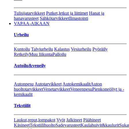
Tulisijatarvikkeet
Putket,letkut ja liittimet
Hanat ja
hanavarusteet
Sähkötarvikkeet
Ilmastointi
VAPAA-AIKAAN
Urheilu
Kuntoilu
Talviurheilu
Kalastus
Vesiurheilu
Pyöräily
Retkeily
Muu liikunta
Palloilu
Autoilu&veneily
Autonpesu
Autotarvikkeet
Autokemikaalit
Auton
huoltotarvikkeet
Venetarvikkeet
Veneenpesu
Pienkoneöljyt ja -
kemikaalit
Tekstiilit
Laukut,reput,lompakot
Vyöt
Jalkineet
Päähineet
Käsineet
Tekstiilihuolto
Sadevarusteet
Kaulahuivit&kaulurit
Suka