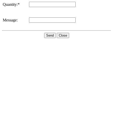
Quantity:*
Message:
Send
Close