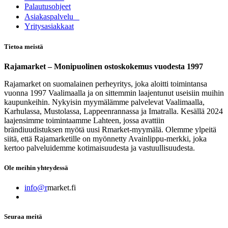
Palautusohjeet
Asia​k​aspalvelu
​Yritysasiakkaat
Tietoa meistä
Rajamarket – Monipuolinen ostoskokemus vuodesta 1997
Rajamarket on suomalainen perheyritys, joka aloitti toimintansa
vuonna 1997 Vaalimaalla ja on sittemmin laajentunut useisiin muihin
kaupunkeihin. Nykyisin myymälämme palvelevat Vaalimaalla,
Karhulassa, Mustolassa, Lappeenrannassa ja Imatralla. Kesällä 2024
laajensimme toimintaamme Lahteen, jossa avattiin
brändiuudistuksen myötä uusi Rmarket-myymälä. Olemme ylpeitä
siitä, että Rajamarketille on myönnetty Avainlippu-merkki, joka
kertoo palveluidemme kotimaisuudesta ja vastuullisuudesta.
Ole meihin yhteydessä
info@r
market.fi
Seuraa meitä