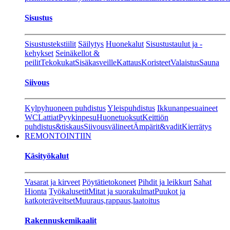
Sisustus
Sisustustekstiilit
Säilytys
Huonekalut
Sisustustaulut ja -
kehykset
Seinäkellot &
peilit
Tekokukat
Sisäkasveille
Kattaus
Koristeet
Valaistus
Sauna
Siivous
Kylpyhuoneen puhdistus
Yleispuhdistus
Ikkunanpesuaineet
WC
Lattiat
Pyykinpesu
Huonetuoksut
Keittiön
puhdistus&tiskaus
Siivousvälineet
Ämpärit&vadit
Kierrätys
REMONTOINTIIN
Käsityökalut
Vasarat ja kirveet
Pöytätietokoneet
Pihdit ja leikkurt
Sahat
Hionta
Työkalusetit
Mitat ja suorakulmat
Puukot ja
katkoteräveitset
Muuraus,rappaus,laatoitus
Rakennuskemikaalit