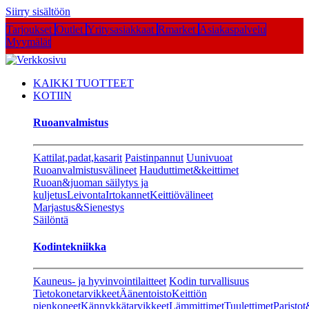
Siirry sisältöön
Tarjoukset
Outlet
Yritysasiakkaat
Rmarket
Asiakaspalvelu
Myymälät
KAIKKI TUOTTEET
KOTIIN
Ruoanvalmistus
Kattilat,padat,kasarit
Paistinpannut
Uunivuoat
Ruoanvalmistusvälineet
Hauduttimet&keittimet
Ruoan&juoman säilytys ja
kuljetus
Leivonta
Irtokannet
Keittiövälineet
Marjastus&Sienestys
Säilöntä
Kodintekniikka
Kauneus- ja hyvinvointilaitteet
Kodin turvallisuus
Tietokonetarvikkeet
Äänentoisto
Keittiön
pienkoneet
Kännykkätarvikkeet
Lämmittimet
Tuulettimet
Paristot