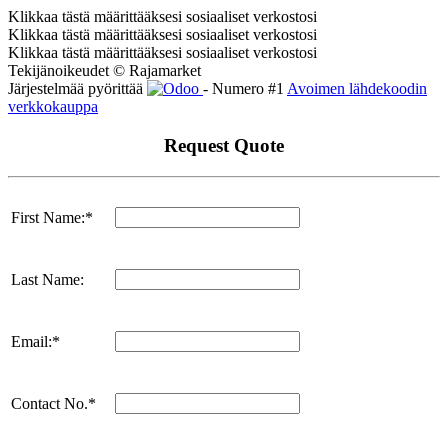
Klikkaa tästä määrittääksesi sosiaaliset verkostosi
Klikkaa tästä määrittääksesi sosiaaliset verkostosi
Klikkaa tästä määrittääksesi sosiaaliset verkostosi
Tekijänoikeudet © Rajamarket
Järjestelmää pyörittää
- Numero #1
Avoimen lähdekoodin
verkkokauppa
Request Quote
First Name:*
Last Name:
Email:*
Contact No.*