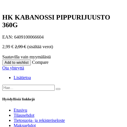
HK KABANOSSI PIPPURIJUUSTO
360G
EAN:
6409100066604
2,99
€
2,99
€
(sisältää verot)
Saatavilla vain myymälästä
Compare
Add to wishlist
Ota yhteyttä
Lisätietoa
Hyödyllisiä linkkejä
Etusivu
Tilausehdot
Tietosuoja- ja rekisteriseloste
Maksuehdot