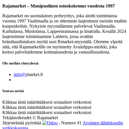
Rajamarket – Monipuolinen ostoskokemus vuodesta 1997
Rajamarket on suomalainen perheyritys, joka aloitti toimintansa
vuonna 1997 Vaalimaalla ja on sittemmin laajentunut useisiin muihin
kaupunkeihin. Nykyisin myymälämme palvelevat Vaalimaalla,
Karhulassa, Mustolassa, Lappeenrannassa ja Imatralla. Kesällä 2024
laajensimme toimintaamme Lahteen, jossa avattiin
brändiuudistuksen myötä uusi Rmarket-myymälä. Olemme ylpeitä
siitä, että Rajamarketille on myönnetty Avainlippu-merkki, joka
kertoo palveluidemme kotimaisuudesta ja vastuullisuudesta.
Ole meihin yhteydessä
info@r
market.fi
Seuraa meitä
Klikkaa tästä määrittääksesi sosiaaliset verkostosi
Klikkaa tästä määrittääksesi sosiaaliset verkostosi
Klikkaa tästä määrittääksesi sosiaaliset verkostosi
Tekijänoikeudet © Rajamarket
Järjestelmää pyörittää
- Numero #1
Avoimen lähdekoodin
verkkokauppa