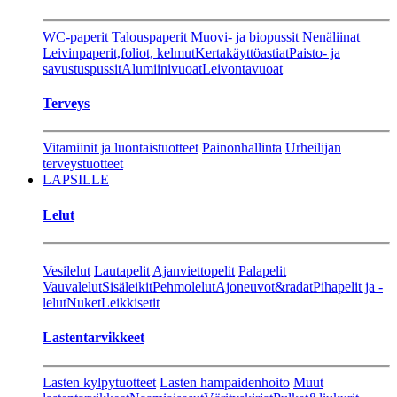
WC-paperit
Talouspaperit
Muovi- ja biopussit
Nenäliinat
Leivinpaperit,foliot, kelmut
Kertakäyttöastiat
Paisto- ja
savustuspussit
Alumiinivuoat
Leivontavuoat
Terveys
Vitamiinit ja luontaistuotteet
Painonhallinta
Urheilijan
terveystuotteet
LAPSILLE
Lelut
Vesilelut
Lautapelit
Ajanviettopelit
Palapelit
Vauvalelut
Sisäleikit
Pehmolelut
Ajoneuvot&radat
Pihapelit ja -
lelut
Nuket
Leikkisetit
Lastentarvikkeet
Lasten kylpytuotteet
Lasten hampaidenhoito
Muut