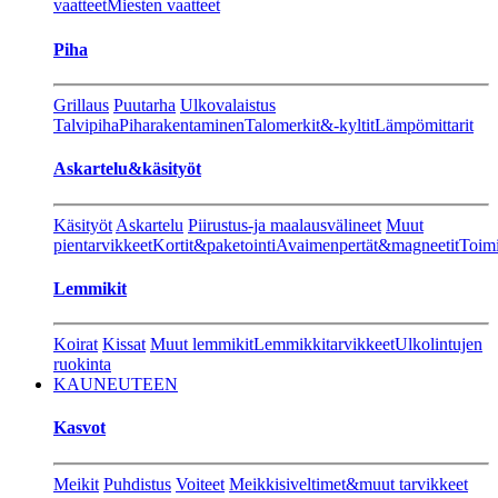
vaatteet
Miesten vaatteet
Piha
Grillaus
Puutarha
Ulkovalaistus
Talvipiha
Piharakentaminen
Talomerkit&-kyltit
Lämpömittarit
Askartelu&käsityöt
Käsityöt
Askartelu
Piirustus-ja maalausvälineet
Muut
pientarvikkeet
Kortit&paketointi
Avaimenpertät&magneetit
Toimi
Lemmikit
Koirat
Kissat
Muut lemmikit
Lemmikkitarvikkeet
Ulkolintujen
ruokinta
KAUNEUTEEN
Kasvot
Meikit
Puhdistus
Voiteet
Meikkisiveltimet&muut tarvikkeet