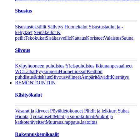
Sisustus
Sisustustekstiilit
Säilytys
Huonekalut
Sisustustaulut ja -
kehykset
Seinäkellot &
peilit
Tekokukat
Sisäkasveille
Kattaus
Koristeet
Valaistus
Sauna
Siivous
Kylpyhuoneen puhdistus
Yleispuhdistus
Ikkunanpesuaineet
WC
Lattiat
Pyykinpesu
Huonetuoksut
Keittiön
puhdistus&tiskaus
Siivousvälineet
Ämpärit&vadit
Kierrätys
REMONTOINTIIN
Käsityökalut
Vasarat ja kirveet
Pöytätietokoneet
Pihdit ja leikkurt
Sahat
Hionta
Työkalusetit
Mitat ja suorakulmat
Puukot ja
katkoteräveitset
Muuraus,rappaus,laatoitus
Rakennuskemikaalit