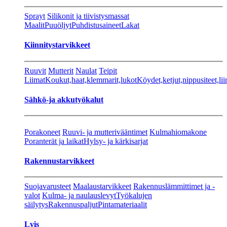
Sprayt
Silikonit ja tiivistysmassat
Maalit
Puuöljyt
Puhdistusaineet
Lakat
Kiinnitystarvikkeet
Ruuvit
Mutterit
Naulat
Teipit
Liimat
Koukut,haat,klemmarit,lukot
Köydet,ketjut,nippusiteet,lii
Sähkö-ja akkutyökalut
Porakoneet
Ruuvi- ja mutterivääntimet
Kulmahiomakone
Poranterät ja laikat
Hylsy- ja kärkisarjat
Rakennustarvikkeet
Suojavarusteet
Maalaustarvikkeet
Rakennuslämmittimet ja -
valot
Kulma- ja naulauslevyt
Työkalujen
säilytys
Rakennuspaljut
Pintamateriaalit
Lvis