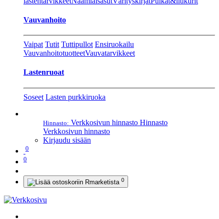
lastentarvikkeet
Naamiaisasut
Värityskirjat
Pulkat&liukurit
Vauvanhoito
Vaipat
Tutit
Tuttipullot
Ensiruokailu
Vauvanhoitotuotteet
Vauvatarvikkeet
Lastenruoat
Soseet
Lasten purkkiruoka
Verkkosivun hinnasto
Hinnasto
Hinnasto:
Verkkosivun hinnasto
Kirjaudu sisään
0
0
0