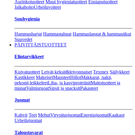
Aurinkotuotteet
Muut hygieniatuotteet
Ensiaputuotteet
Jalkahoito
Urheiluvoiteet
Suuhygienia
Hammasharjat
Hammastahnat
Hammaslangat & hammastikut
Suuvedet
PÄIVITTÄISTUOTTEET
Elintarvikkeet
Kuivatuotteet
Leivät,keksit&leivonnaiset
Texmex
Säilykkeet
Kastikkeet
Makeiset
Mausteet
Hillot
Makkarat, nakit,
pekonit,leikkeleet
Liha- ja kasviproteiinit
Maitotuotteet ja
munat
Valmisruoat
Sipsit ja snacksit
Pakasteet
Juomat
Kahvit
Teet
Mehut
Virvoitusjuomat
Energiajuomat
Kaakaot
Urheilujuomat
Taloustavarat