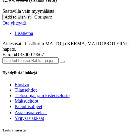
1,59
€
1,59
€
(sisältää verot)
Saatavilla vain myymälästä
Compare
Add to wishlist
Ota yhteyttä
Lisätietoa
Ainesosat: Pastöroitu MAITO ja KERMA, MAITOPROTEIINI,
hapate.
Ean: 6413300019667
Hyödyllisiä linkkejä
Etusivu
Tilausehdot
Tietosuoja- ja rekisteriseloste
Maksuehdot
Palautusohjeet
Asia​k​aspalvelu
​Yritysasiakkaat
Tietoa meistä