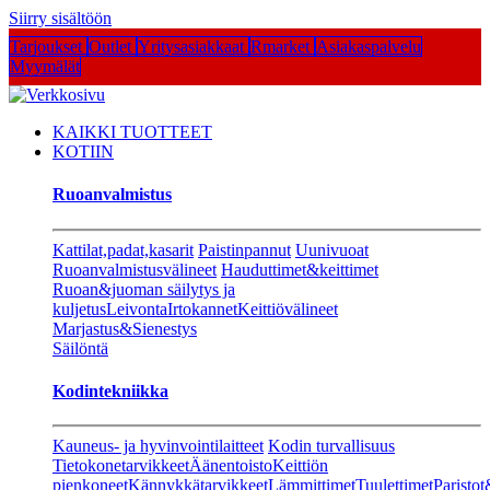
Siirry sisältöön
Tarjoukset
Outlet
Yritysasiakkaat
Rmarket
Asiakaspalvelu
Myymälät
KAIKKI TUOTTEET
KOTIIN
Ruoanvalmistus
Kattilat,padat,kasarit
Paistinpannut
Uunivuoat
Ruoanvalmistusvälineet
Hauduttimet&keittimet
Ruoan&juoman säilytys ja
kuljetus
Leivonta
Irtokannet
Keittiövälineet
Marjastus&Sienestys
Säilöntä
Kodintekniikka
Kauneus- ja hyvinvointilaitteet
Kodin turvallisuus
Tietokonetarvikkeet
Äänentoisto
Keittiön
pienkoneet
Kännykkätarvikkeet
Lämmittimet
Tuulettimet
Paristot