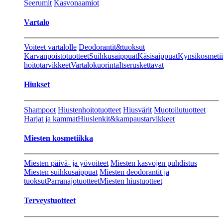
Seerumit
Kasvonaamiot
Vartalo
Voiteet vartalolle
Deodorantit&tuoksut
Karvanpoistotuotteet
Suihkusaippuat
Käsisaippuat
Kynsikosmeti
hoitotarvikkeet
Vartalokuorinta
Itseruskettavat
Hiukset
Shampoot
Hiustenhoitotuotteet
Hiusvärit
Muotoilutuotteet
Harjat ja kammat
Hiuslenkit&kampaustarvikkeet
Miesten kosmetiikka
Miesten päivä- ja yövoiteet
Miesten kasvojen puhdistus
Miesten suihkusaippuat
Miesten deodorantit ja
tuoksut
Parranajotuotteet
Miesten hiustuotteet
Terveystuotteet