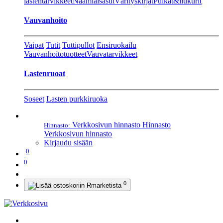
lastentarvikkeet
Naamiaisasut
Värityskirjat
Pulkat&liukurit
Vauvanhoito
Vaipat
Tutit
Tuttipullot
Ensiruokailu
Vauvanhoitotuotteet
Vauvatarvikkeet
Lastenruoat
Soseet
Lasten purkkiruoka
Verkkosivun hinnasto
Hinnasto
Hinnasto:
Verkkosivun hinnasto
Kirjaudu sisään
0
0
0