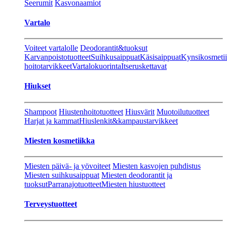
Seerumit
Kasvonaamiot
Vartalo
Voiteet vartalolle
Deodorantit&tuoksut
Karvanpoistotuotteet
Suihkusaippuat
Käsisaippuat
Kynsikosmeti
hoitotarvikkeet
Vartalokuorinta
Itseruskettavat
Hiukset
Shampoot
Hiustenhoitotuotteet
Hiusvärit
Muotoilutuotteet
Harjat ja kammat
Hiuslenkit&kampaustarvikkeet
Miesten kosmetiikka
Miesten päivä- ja yövoiteet
Miesten kasvojen puhdistus
Miesten suihkusaippuat
Miesten deodorantit ja
tuoksut
Parranajotuotteet
Miesten hiustuotteet
Terveystuotteet