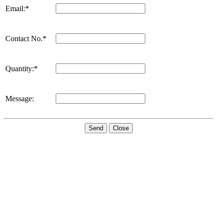
Email:*
Contact No.*
Quantity:*
Message:
Send
Close