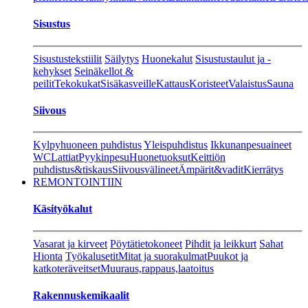
Sisustus
Sisustustekstiilit
Säilytys
Huonekalut
Sisustustaulut ja -
kehykset
Seinäkellot &
peilit
Tekokukat
Sisäkasveille
Kattaus
Koristeet
Valaistus
Sauna
Siivous
Kylpyhuoneen puhdistus
Yleispuhdistus
Ikkunanpesuaineet
WC
Lattiat
Pyykinpesu
Huonetuoksut
Keittiön
puhdistus&tiskaus
Siivousvälineet
Ämpärit&vadit
Kierrätys
REMONTOINTIIN
Käsityökalut
Vasarat ja kirveet
Pöytätietokoneet
Pihdit ja leikkurt
Sahat
Hionta
Työkalusetit
Mitat ja suorakulmat
Puukot ja
katkoteräveitset
Muuraus,rappaus,laatoitus
Rakennuskemikaalit