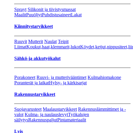
Sprayt
Silikonit ja tiivistysmassat
Maalit
Puuöljyt
Puhdistusaineet
Lakat
Kiinnitystarvikkeet
Ruuvit
Mutterit
Naulat
Teipit
Liimat
Koukut,haat,klemmarit,lukot
Köydet,ketjut,nippusiteet,lii
Sähkö-ja akkutyökalut
Porakoneet
Ruuvi- ja mutterivääntimet
Kulmahiomakone
Poranterät ja laikat
Hylsy- ja kärkisarjat
Rakennustarvikkeet
Suojavarusteet
Maalaustarvikkeet
Rakennuslämmittimet ja -
valot
Kulma- ja naulauslevyt
Työkalujen
säilytys
Rakennuspaljut
Pintamateriaalit
Lvis