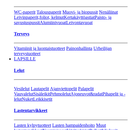
WC-paperit
Talouspaperit
Muovi- ja biopussit
Nenäliinat
Leivinpaperit,foliot, kelmut
Kertakäyttöastiat
Paisto- ja
savustuspussit
Alumiinivuoat
Leivontavuoat
Terveys
Vitamiinit ja luontaistuotteet
Painonhallinta
Urheilijan
terveystuotteet
LAPSILLE
Lelut
Vesilelut
Lautapelit
Ajanviettopelit
Palapelit
Vauvalelut
Sisäleikit
Pehmolelut
Ajoneuvot&radat
Pihapelit ja -
lelut
Nuket
Leikkisetit
Lastentarvikkeet
Lasten kylpytuotteet
Lasten hampaidenhoito
Muut