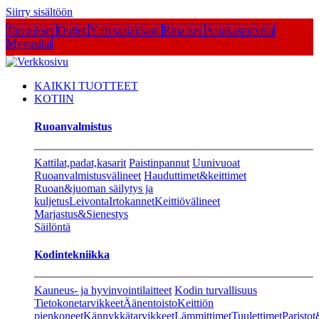
Siirry sisältöön
Tarjoukset
Outlet
Yritysasiakkaat
Rmarket
Asiakaspalvelu
Myymälät
KAIKKI TUOTTEET
KOTIIN
Ruoanvalmistus
Kattilat,padat,kasarit
Paistinpannut
Uunivuoat
Ruoanvalmistusvälineet
Hauduttimet&keittimet
Ruoan&juoman säilytys ja
kuljetus
Leivonta
Irtokannet
Keittiövälineet
Marjastus&Sienestys
Säilöntä
Kodintekniikka
Kauneus- ja hyvinvointilaitteet
Kodin turvallisuus
Tietokonetarvikkeet
Äänentoisto
Keittiön
pienkoneet
Kännykkätarvikkeet
Lämmittimet
Tuulettimet
Paristot