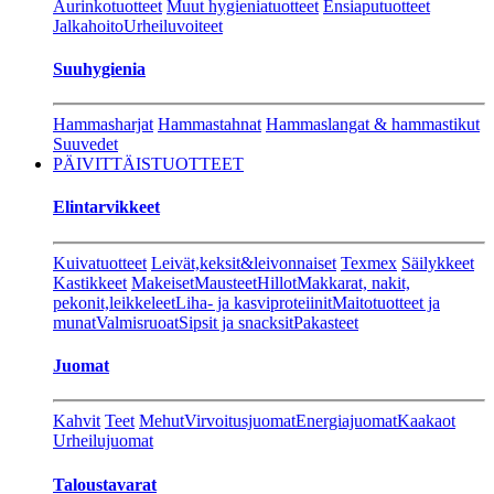
Aurinkotuotteet
Muut hygieniatuotteet
Ensiaputuotteet
Jalkahoito
Urheiluvoiteet
Suuhygienia
Hammasharjat
Hammastahnat
Hammaslangat & hammastikut
Suuvedet
PÄIVITTÄISTUOTTEET
Elintarvikkeet
Kuivatuotteet
Leivät,keksit&leivonnaiset
Texmex
Säilykkeet
Kastikkeet
Makeiset
Mausteet
Hillot
Makkarat, nakit,
pekonit,leikkeleet
Liha- ja kasviproteiinit
Maitotuotteet ja
munat
Valmisruoat
Sipsit ja snacksit
Pakasteet
Juomat
Kahvit
Teet
Mehut
Virvoitusjuomat
Energiajuomat
Kaakaot
Urheilujuomat
Taloustavarat