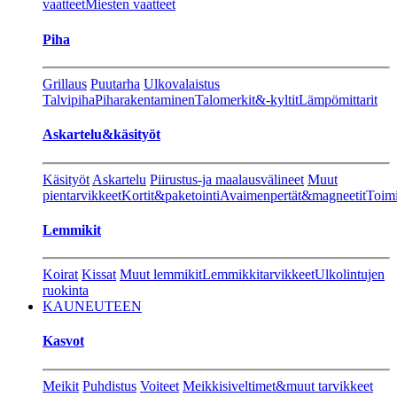
vaatteet
Miesten vaatteet
Piha
Grillaus
Puutarha
Ulkovalaistus
Talvipiha
Piharakentaminen
Talomerkit&-kyltit
Lämpömittarit
Askartelu&käsityöt
Käsityöt
Askartelu
Piirustus-ja maalausvälineet
Muut
pientarvikkeet
Kortit&paketointi
Avaimenpertät&magneetit
Toimi
Lemmikit
Koirat
Kissat
Muut lemmikit
Lemmikkitarvikkeet
Ulkolintujen
ruokinta
KAUNEUTEEN
Kasvot
Meikit
Puhdistus
Voiteet
Meikkisiveltimet&muut tarvikkeet