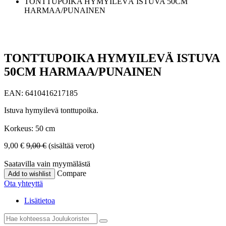
TONTTUPOIKA HYMYILEVÄ ISTUVA 50CM
HARMAA/PUNAINEN
TONTTUPOIKA HYMYILEVÄ ISTUVA
50CM HARMAA/PUNAINEN
EAN:
6410416217185
Istuva hymyilevä tonttupoika.
Korkeus: 50 cm
9,00
€
9,00
€
(sisältää verot)
Saatavilla vain myymälästä
Compare
Add to wishlist
Ota yhteyttä
Lisätietoa