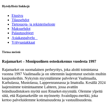
Hyödyllisiä linkkejä
Etusivu
Tilausehdot
Tietosuoja- ja rekisteriseloste
Maksuehdot
Palautusohjeet
Asia​k​aspalvelu
​Yritysasiakkaat
Tietoa meistä
Rajamarket – Monipuolinen ostoskokemus vuodesta 1997
Rajamarket on suomalainen perheyritys, joka aloitti toimintansa
vuonna 1997 Vaalimaalla ja on sittemmin laajentunut useisiin muihin
kaupunkeihin. Nykyisin myymälämme palvelevat Vaalimaalla,
Karhulassa, Mustolassa, Lappeenrannassa ja Imatralla. Kesällä 2024
laajensimme toimintaamme Lahteen, jossa avattiin
brändiuudistuksen myötä uusi Rmarket-myymälä. Olemme ylpeitä
siitä, että Rajamarketille on myönnetty Avainlippu-merkki, joka
kertoo palveluidemme kotimaisuudesta ja vastuullisuudesta.