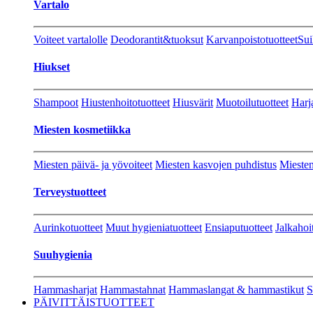
Vartalo
Voiteet vartalolle
Deodorantit&tuoksut
Karvanpoistotuotteet
Sui
Hiukset
Shampoot
Hiustenhoitotuotteet
Hiusvärit
Muotoilutuotteet
Harj
Miesten kosmetiikka
Miesten päivä- ja yövoiteet
Miesten kasvojen puhdistus
Miesten
Terveystuotteet
Aurinkotuotteet
Muut hygieniatuotteet
Ensiaputuotteet
Jalkahoi
Suuhygienia
Hammasharjat
Hammastahnat
Hammaslangat & hammastikut
S
PÄIVITTÄISTUOTTEET