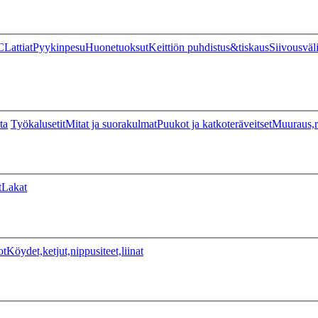
C
Lattiat
Pyykinpesu
Huonetuoksut
Keittiön puhdistus&tiskaus
Siivousväl
ta
Työkalusetit
Mitat ja suorakulmat
Puukot ja katkoteräveitset
Muuraus,r
t
Lakat
ot
Köydet,ketjut,nippusiteet,liinat