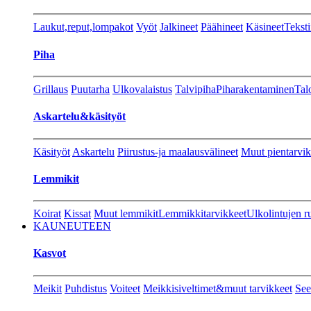
Laukut,reput,lompakot
Vyöt
Jalkineet
Päähineet
Käsineet
Teksti
Piha
Grillaus
Puutarha
Ulkovalaistus
Talvipiha
Piharakentaminen
Tal
Askartelu&käsityöt
Käsityöt
Askartelu
Piirustus-ja maalausvälineet
Muut pientarvik
Lemmikit
Koirat
Kissat
Muut lemmikit
Lemmikkitarvikkeet
Ulkolintujen r
KAUNEUTEEN
Kasvot
Meikit
Puhdistus
Voiteet
Meikkisiveltimet&muut tarvikkeet
See