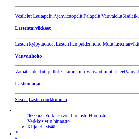
Vesilelut
Lautapelit
Ajanviettopelit
Palapelit
Vauvalelut
Sisäleiki
Lastentarvikkeet
Lasten kylpytuotteet
Lasten hampaidenhoito
Muut lastentarvikk
Vauvanhoito
Vaipat
Tutit
Tuttipullot
Ensiruokailu
Vauvanhoitotuotteet
Vauvat
Lastenruoat
Soseet
Lasten purkkiruoka
Verkkosivun hinnasto
Hinnasto
Hinnasto:
Verkkosivun hinnasto
Kirjaudu sisään
0
0