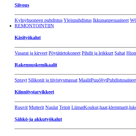
Siivous
Kylpyhuoneen puhdistus
Yleispuhdistus
Ikkunanpesuaineet
W
REMONTOINTIIN
Käsityökalut
Vasarat ja kirveet
Pöytätietokoneet
Pihdit ja leikkurt
Sahat
Hion
Rakennuskemikaalit
Sprayt
Silikonit ja tiivistysmassat
Maalit
Puuöljyt
Puhdistusainee
Kiinnitystarvikkeet
Ruuvit
Mutterit
Naulat
Teipit
Liimat
Koukut,haat,klemmarit,luk
Sähkö-ja akkutyökalut