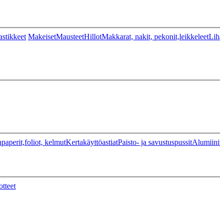
stikkeet
Makeiset
Mausteet
Hillot
Makkarat, nakit, pekonit,leikkeleet
Lih
paperit,foliot, kelmut
Kertakäyttöastiat
Paisto- ja savustuspussit
Alumiini
otteet