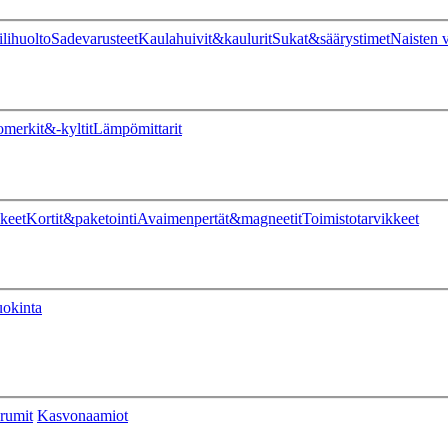
ilihuolto
Sadevarusteet
Kaulahuivit&kaulurit
Sukat&säärystimet
Naisten v
omerkit&-kyltit
Lämpömittarit
keet
Kortit&paketointi
Avaimenpertät&magneetit
Toimistotarvikkeet
uokinta
rumit
Kasvonaamiot