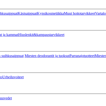
hkusaippuat
Käsisaippuat
Kynsikosmetiikka
Muut hoitotarvikkeet
Vartalo
at ja kammat
Hiuslenkit&kampaustarvikkeet
 suihkusaippuat
Miesten deodorantit ja tuoksut
Parranajotuotteet
Miesten
to
Urheiluvoiteet
uuvedet