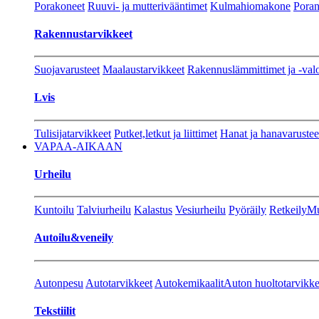
Porakoneet
Ruuvi- ja mutterivääntimet
Kulmahiomakone
Porant
Rakennustarvikkeet
Suojavarusteet
Maalaustarvikkeet
Rakennuslämmittimet ja -val
Lvis
Tulisijatarvikkeet
Putket,letkut ja liittimet
Hanat ja hanavarustee
VAPAA-AIKAAN
Urheilu
Kuntoilu
Talviurheilu
Kalastus
Vesiurheilu
Pyöräily
Retkeily
Mu
Autoilu&veneily
Autonpesu
Autotarvikkeet
Autokemikaalit
Auton huoltotarvikke
Tekstiilit