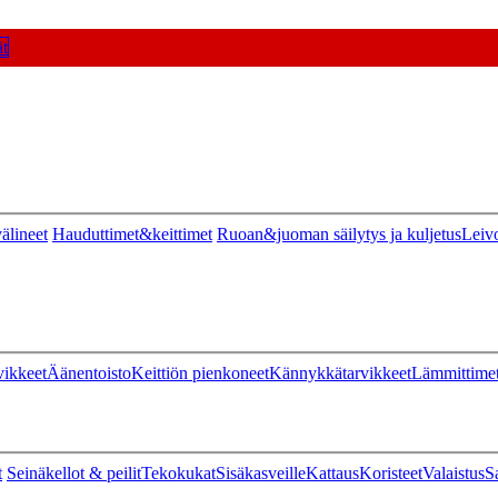
t
älineet
Hauduttimet&keittimet
Ruoan&juoman säilytys ja kuljetus
Leiv
vikkeet
Äänentoisto
Keittiön pienkoneet
Kännykkätarvikkeet
Lämmittime
t
Seinäkellot & peilit
Tekokukat
Sisäkasveille
Kattaus
Koristeet
Valaistus
S