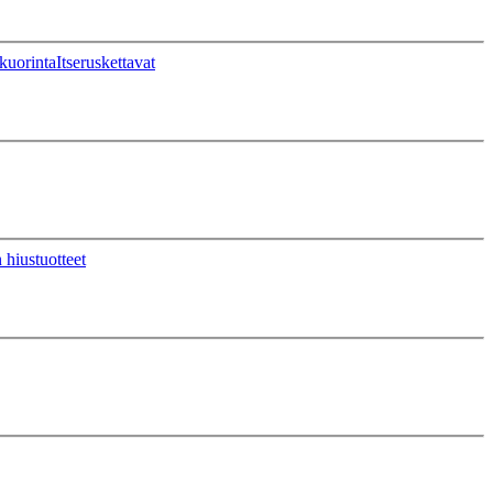
kuorinta
Itseruskettavat
 hiustuotteet