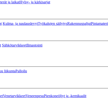
erät ja laikat
Hylsy- ja kärkisarjat
ot
Kulma- ja naulauslevyt
Työkalujen säilytys
Rakennuspaljut
Pintamateri
t
Sähkötarvikkeet
Ilmastointi
u liikunta
Palloilu
et
Venetarvikkeet
Veneenpesu
Pienkoneöljyt ja -kemikaalit