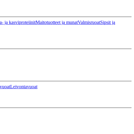
a- ja kasviproteiinit
Maitotuotteet ja munat
Valmisruoat
Sipsit ja
vuoat
Leivontavuoat