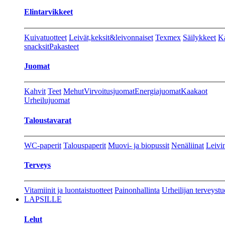
Elintarvikkeet
Kuivatuotteet
Leivät,keksit&leivonnaiset
Texmex
Säilykkeet
Ka
snacksit
Pakasteet
Juomat
Kahvit
Teet
Mehut
Virvoitusjuomat
Energiajuomat
Kaakaot
Urheilujuomat
Taloustavarat
WC-paperit
Talouspaperit
Muovi- ja biopussit
Nenäliinat
Leivin
Terveys
Vitamiinit ja luontaistuotteet
Painonhallinta
Urheilijan terveystu
LAPSILLE
Lelut