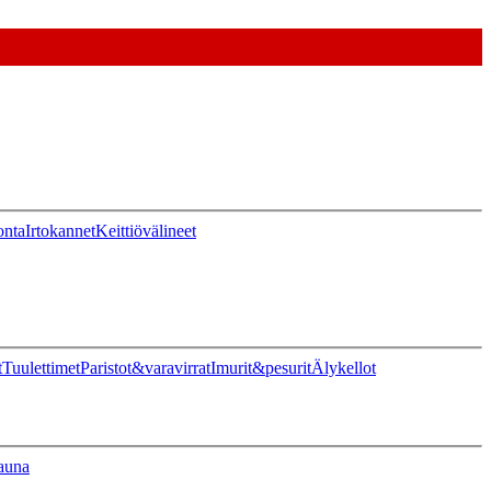
onta
Irtokannet
Keittiövälineet
t
Tuulettimet
Paristot&varavirrat
Imurit&pesurit
Älykellot
auna