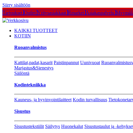
Siirry sisältöön
Tarjoukset
Outlet
Yritysasiakkaat
Rmarket
Asiakaspalvelu
Myymälä
KAIKKI TUOTTEET
KOTIIN
Ruoanvalmistus
Kattilat,padat,kasarit
Paistinpannut
Uunivuoat
Ruoanvalmistusv
Marjastus&Sienestys
Säilöntä
Kodintekniikka
Kauneus- ja hyvinvointilaitteet
Kodin turvallisuus
Tietokonetar
Sisustus
Sisustustekstiilit
Säilytys
Huonekalut
Sisustustaulut ja -kehykse