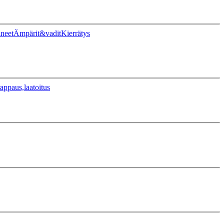
ineet
Ämpärit&vadit
Kierrätys
appaus,laatoitus