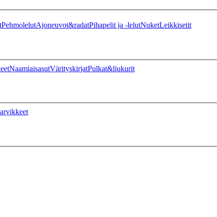
t
Pehmolelut
Ajoneuvot&radat
Pihapelit ja -lelut
Nuket
Leikkisetit
eet
Naamiaisasut
Värityskirjat
Pulkat&liukurit
arvikkeet