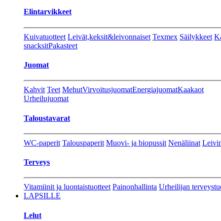
Elintarvikkeet
Kuivatuotteet
Leivät,keksit&leivonnaiset
Texmex
Säilykkeet
Ka
snacksit
Pakasteet
Juomat
Kahvit
Teet
Mehut
Virvoitusjuomat
Energiajuomat
Kaakaot
Urheilujuomat
Taloustavarat
WC-paperit
Talouspaperit
Muovi- ja biopussit
Nenäliinat
Leivin
Terveys
Vitamiinit ja luontaistuotteet
Painonhallinta
Urheilijan terveystu
LAPSILLE
Lelut