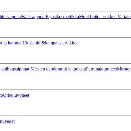
hkusaippuat
Käsisaippuat
Kynsikosmetiikka
Muut hoitotarvikkeet
Vartalo
at ja kammat
Hiuslenkit&kampaustarvikkeet
 suihkusaippuat
Miesten deodorantit ja tuoksut
Parranajotuotteet
Miesten
to
Urheiluvoiteet
uuvedet