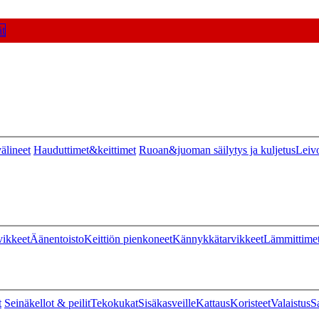
t
älineet
Hauduttimet&keittimet
Ruoan&juoman säilytys ja kuljetus
Leiv
vikkeet
Äänentoisto
Keittiön pienkoneet
Kännykkätarvikkeet
Lämmittime
t
Seinäkellot & peilit
Tekokukat
Sisäkasveille
Kattaus
Koristeet
Valaistus
S