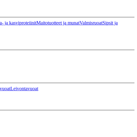
a- ja kasviproteiinit
Maitotuotteet ja munat
Valmisruoat
Sipsit ja
vuoat
Leivontavuoat