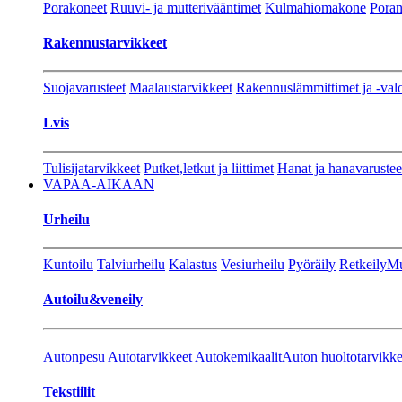
Porakoneet
Ruuvi- ja mutterivääntimet
Kulmahiomakone
Porant
Rakennustarvikkeet
Suojavarusteet
Maalaustarvikkeet
Rakennuslämmittimet ja -val
Lvis
Tulisijatarvikkeet
Putket,letkut ja liittimet
Hanat ja hanavarustee
VAPAA-AIKAAN
Urheilu
Kuntoilu
Talviurheilu
Kalastus
Vesiurheilu
Pyöräily
Retkeily
Mu
Autoilu&veneily
Autonpesu
Autotarvikkeet
Autokemikaalit
Auton huoltotarvikke
Tekstiilit