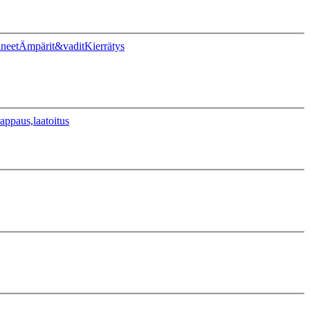
ineet
Ämpärit&vadit
Kierrätys
appaus,laatoitus