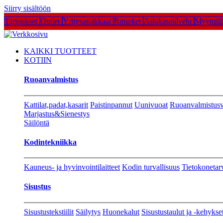
Siirry sisältöön
Tarjoukset
Outlet
Yritysasiakkaat
Rmarket
Asiakaspalvelu
Myymälä
KAIKKI TUOTTEET
KOTIIN
Ruoanvalmistus
Kattilat,padat,kasarit
Paistinpannut
Uunivuoat
Ruoanvalmistusv
Marjastus&Sienestys
Säilöntä
Kodintekniikka
Kauneus- ja hyvinvointilaitteet
Kodin turvallisuus
Tietokonetar
Sisustus
Sisustustekstiilit
Säilytys
Huonekalut
Sisustustaulut ja -kehykse