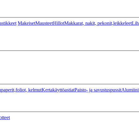
stikkeet
Makeiset
Mausteet
Hillot
Makkarat, nakit, pekonit,leikkeleet
Lih
paperit,foliot, kelmut
Kertakäyttöastiat
Paisto- ja savustuspussit
Alumiini
otteet