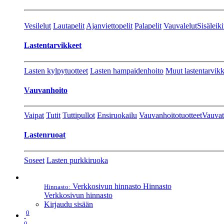
Vesilelut
Lautapelit
Ajanviettopelit
Palapelit
Vauvalelut
Sisäleiki
Lastentarvikkeet
Lasten kylpytuotteet
Lasten hampaidenhoito
Muut lastentarvikk
Vauvanhoito
Vaipat
Tutit
Tuttipullot
Ensiruokailu
Vauvanhoitotuotteet
Vauvat
Lastenruoat
Soseet
Lasten purkkiruoka
Verkkosivun hinnasto
Hinnasto
Hinnasto:
Verkkosivun hinnasto
Kirjaudu sisään
0
0