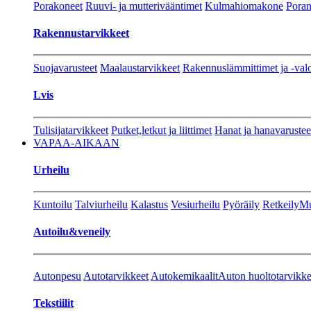
Porakoneet
Ruuvi- ja mutterivääntimet
Kulmahiomakone
Porant
Rakennustarvikkeet
Suojavarusteet
Maalaustarvikkeet
Rakennuslämmittimet ja -val
Lvis
Tulisijatarvikkeet
Putket,letkut ja liittimet
Hanat ja hanavarustee
VAPAA-AIKAAN
Urheilu
Kuntoilu
Talviurheilu
Kalastus
Vesiurheilu
Pyöräily
Retkeily
Mu
Autoilu&veneily
Autonpesu
Autotarvikkeet
Autokemikaalit
Auton huoltotarvikke
Tekstiilit