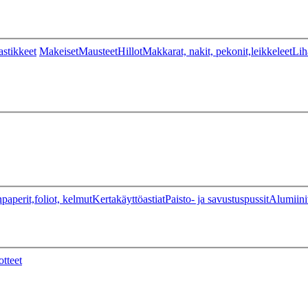
stikkeet
Makeiset
Mausteet
Hillot
Makkarat, nakit, pekonit,leikkeleet
Lih
paperit,foliot, kelmut
Kertakäyttöastiat
Paisto- ja savustuspussit
Alumiini
otteet