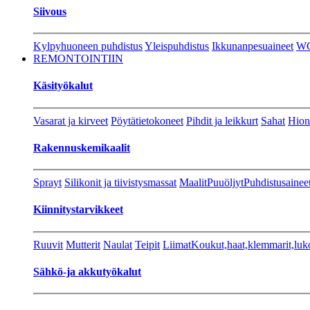
Siivous
Kylpyhuoneen puhdistus
Yleispuhdistus
Ikkunanpesuaineet
W
REMONTOINTIIN
Käsityökalut
Vasarat ja kirveet
Pöytätietokoneet
Pihdit ja leikkurt
Sahat
Hion
Rakennuskemikaalit
Sprayt
Silikonit ja tiivistysmassat
Maalit
Puuöljyt
Puhdistusainee
Kiinnitystarvikkeet
Ruuvit
Mutterit
Naulat
Teipit
Liimat
Koukut,haat,klemmarit,luk
Sähkö-ja akkutyökalut