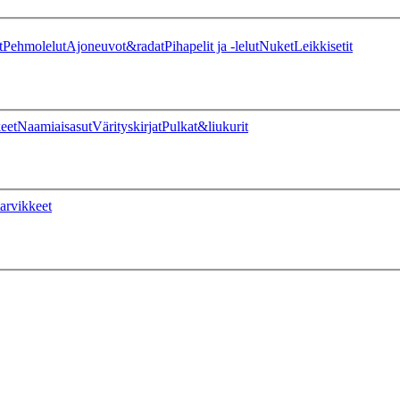
t
Pehmolelut
Ajoneuvot&radat
Pihapelit ja -lelut
Nuket
Leikkisetit
eet
Naamiaisasut
Värityskirjat
Pulkat&liukurit
arvikkeet