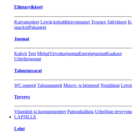
Elintarvikkeet
Kuivatuotteet
Leivät,keksit&leivonnaiset
Texmex
Säilykkeet
Ka
snacksit
Pakasteet
Juomat
Kahvit
Teet
Mehut
Virvoitusjuomat
Energiajuomat
Kaakaot
Urheilujuomat
Taloustavarat
WC-paperit
Talouspaperit
Muovi- ja biopussit
Nenäliinat
Leivin
Terveys
Vitamiinit ja luontaistuotteet
Painonhallinta
Urheilijan terveystu
LAPSILLE
Lelut