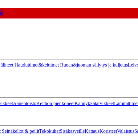
t
älineet
Hauduttimet&keittimet
Ruoan&juoman säilytys ja kuljetus
Leiv
vikkeet
Äänentoisto
Keittiön pienkoneet
Kännykkätarvikkeet
Lämmittime
t
Seinäkellot & peilit
Tekokukat
Sisäkasveille
Kattaus
Koristeet
Valaistus
S