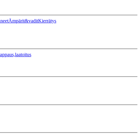
ineet
Ämpärit&vadit
Kierrätys
appaus,laatoitus