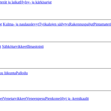
erät ja laikat
Hylsy- ja kärkisarjat
ot
Kulma- ja naulauslevyt
Työkalujen säilytys
Rakennuspaljut
Pintamateri
t
Sähkötarvikkeet
Ilmastointi
u liikunta
Palloilu
et
Venetarvikkeet
Veneenpesu
Pienkoneöljyt ja -kemikaalit