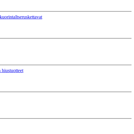
kuorinta
Itseruskettavat
 hiustuotteet