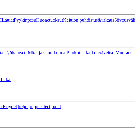
C
Lattiat
Pyykinpesu
Huonetuoksut
Keittiön puhdistus&tiskaus
Siivousväl
ta
Työkalusetit
Mitat ja suorakulmat
Puukot ja katkoteräveitset
Muuraus,r
t
Lakat
ot
Köydet,ketjut,nippusiteet,liinat