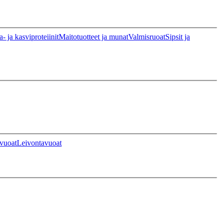
a- ja kasviproteiinit
Maitotuotteet ja munat
Valmisruoat
Sipsit ja
vuoat
Leivontavuoat