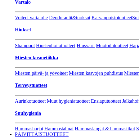
Vartalo
Voiteet vartalolle
Deodorantit&tuoksut
Karvanpoistotuotteet
Sui
Hiukset
Shampoot
Hiustenhoitotuotteet
Hiusvärit
Muotoilutuotteet
Harj
Miesten kosmetiikka
Miesten päivä- ja yövoiteet
Miesten kasvojen puhdistus
Miesten
Terveystuotteet
Aurinkotuotteet
Muut hygieniatuotteet
Ensiaputuotteet
Jalkahoi
Suuhygienia
Hammasharjat
Hammastahnat
Hammaslangat & hammastikut
S
PÄIVITTÄISTUOTTEET