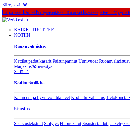
Siirry sisältöön
Tarjoukset
Outlet
Yritysasiakkaat
Rmarket
Asiakaspalvelu
Myymälä
KAIKKI TUOTTEET
KOTIIN
Ruoanvalmistus
Kattilat,padat,kasarit
Paistinpannut
Uunivuoat
Ruoanvalmistusv
Marjastus&Sienestys
Säilöntä
Kodintekniikka
Kauneus- ja hyvinvointilaitteet
Kodin turvallisuus
Tietokonetar
Sisustus
Sisustustekstiilit
Säilytys
Huonekalut
Sisustustaulut ja -kehykse