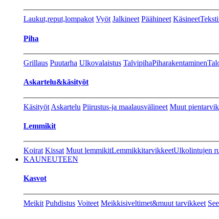
Laukut,reput,lompakot
Vyöt
Jalkineet
Päähineet
Käsineet
Teksti
Piha
Grillaus
Puutarha
Ulkovalaistus
Talvipiha
Piharakentaminen
Tal
Askartelu&käsityöt
Käsityöt
Askartelu
Piirustus-ja maalausvälineet
Muut pientarvik
Lemmikit
Koirat
Kissat
Muut lemmikit
Lemmikkitarvikkeet
Ulkolintujen r
KAUNEUTEEN
Kasvot
Meikit
Puhdistus
Voiteet
Meikkisiveltimet&muut tarvikkeet
See