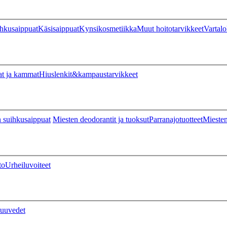
hkusaippuat
Käsisaippuat
Kynsikosmetiikka
Muut hoitotarvikkeet
Vartalo
at ja kammat
Hiuslenkit&kampaustarvikkeet
 suihkusaippuat
Miesten deodorantit ja tuoksut
Parranajotuotteet
Miesten
to
Urheiluvoiteet
uuvedet