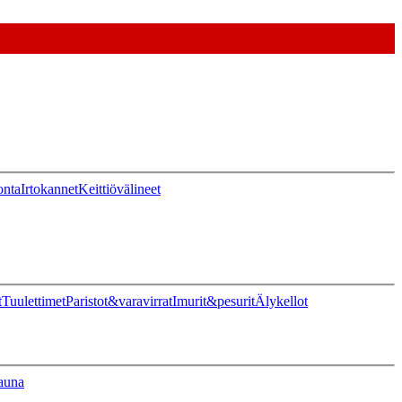
onta
Irtokannet
Keittiövälineet
t
Tuulettimet
Paristot&varavirrat
Imurit&pesurit
Älykellot
auna