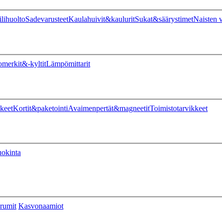
ilihuolto
Sadevarusteet
Kaulahuivit&kaulurit
Sukat&säärystimet
Naisten v
omerkit&-kyltit
Lämpömittarit
keet
Kortit&paketointi
Avaimenpertät&magneetit
Toimistotarvikkeet
uokinta
rumit
Kasvonaamiot