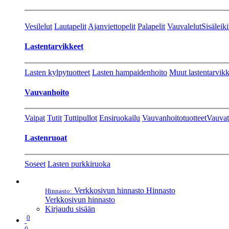
Vesilelut
Lautapelit
Ajanviettopelit
Palapelit
Vauvalelut
Sisäleiki
Lastentarvikkeet
Lasten kylpytuotteet
Lasten hampaidenhoito
Muut lastentarvikk
Vauvanhoito
Vaipat
Tutit
Tuttipullot
Ensiruokailu
Vauvanhoitotuotteet
Vauvat
Lastenruoat
Soseet
Lasten purkkiruoka
Verkkosivun hinnasto
Hinnasto
Hinnasto:
Verkkosivun hinnasto
Kirjaudu sisään
0
0