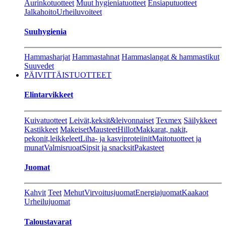
Aurinkotuotteet
Muut hygieniatuotteet
Ensiaputuotteet
Jalkahoito
Urheiluvoiteet
Suuhygienia
Hammasharjat
Hammastahnat
Hammaslangat & hammastikut
Suuvedet
PÄIVITTÄISTUOTTEET
Elintarvikkeet
Kuivatuotteet
Leivät,keksit&leivonnaiset
Texmex
Säilykkeet
Kastikkeet
Makeiset
Mausteet
Hillot
Makkarat, nakit,
pekonit,leikkeleet
Liha- ja kasviproteiinit
Maitotuotteet ja
munat
Valmisruoat
Sipsit ja snacksit
Pakasteet
Juomat
Kahvit
Teet
Mehut
Virvoitusjuomat
Energiajuomat
Kaakaot
Urheilujuomat
Taloustavarat