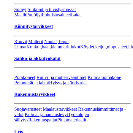
Sprayt
Silikonit ja tiivistysmassat
Maalit
Puuöljyt
Puhdistusaineet
Lakat
Kiinnitystarvikkeet
Ruuvit
Mutterit
Naulat
Teipit
Liimat
Koukut,haat,klemmarit,lukot
Köydet,ketjut,nippusiteet,lii
Sähkö-ja akkutyökalut
Porakoneet
Ruuvi- ja mutterivääntimet
Kulmahiomakone
Poranterät ja laikat
Hylsy- ja kärkisarjat
Rakennustarvikkeet
Suojavarusteet
Maalaustarvikkeet
Rakennuslämmittimet ja -
valot
Kulma- ja naulauslevyt
Työkalujen
säilytys
Rakennuspaljut
Pintamateriaalit
Lvis