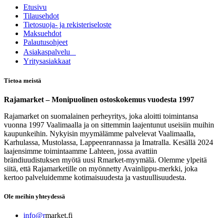
Etusivu
Tilausehdot
Tietosuoja- ja rekisteriseloste
Maksuehdot
Palautusohjeet
Asia​k​aspalvelu
​Yritysasiakkaat
Tietoa meistä
Rajamarket – Monipuolinen ostoskokemus vuodesta 1997
Rajamarket on suomalainen perheyritys, joka aloitti toimintansa
vuonna 1997 Vaalimaalla ja on sittemmin laajentunut useisiin muihin
kaupunkeihin. Nykyisin myymälämme palvelevat Vaalimaalla,
Karhulassa, Mustolassa, Lappeenrannassa ja Imatralla. Kesällä 2024
laajensimme toimintaamme Lahteen, jossa avattiin
brändiuudistuksen myötä uusi Rmarket-myymälä. Olemme ylpeitä
siitä, että Rajamarketille on myönnetty Avainlippu-merkki, joka
kertoo palveluidemme kotimaisuudesta ja vastuullisuudesta.
Ole meihin yhteydessä
info@r
market.fi