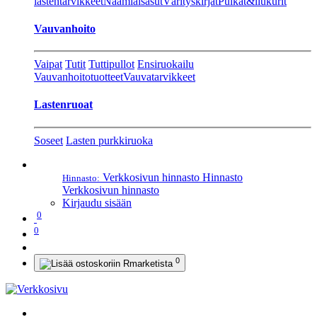
lastentarvikkeet
Naamiaisasut
Värityskirjat
Pulkat&liukurit
Vauvanhoito
Vaipat
Tutit
Tuttipullot
Ensiruokailu
Vauvanhoitotuotteet
Vauvatarvikkeet
Lastenruoat
Soseet
Lasten purkkiruoka
Verkkosivun hinnasto
Hinnasto
Hinnasto:
Verkkosivun hinnasto
Kirjaudu sisään
0
0
0