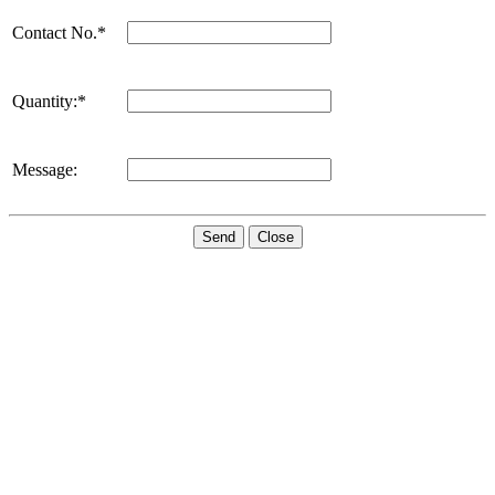
Contact No.*
Quantity:*
Message:
Send
Close