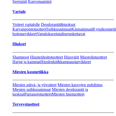
Seerumit
Kasvonaamiot
Vartalo
Voiteet vartalolle
Deodorantit&tuoksut
Karvanpoistotuotteet
Suihkusaippuat
Käsisaippuat
Kynsikosmeti
hoitotarvikkeet
Vartalokuorinta
Itseruskettavat
Hiukset
Shampoot
Hiustenhoitotuotteet
Hiusvärit
Muotoilutuotteet
Harjat ja kammat
Hiuslenkit&kampaustarvikkeet
Miesten kosmetiikka
Miesten päivä- ja yövoiteet
Miesten kasvojen puhdistus
Miesten suihkusaippuat
Miesten deodorantit ja
tuoksut
Parranajotuotteet
Miesten hiustuotteet
Terveystuotteet