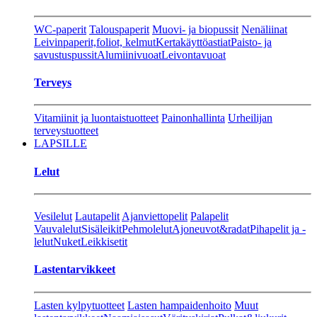
WC-paperit
Talouspaperit
Muovi- ja biopussit
Nenäliinat
Leivinpaperit,foliot, kelmut
Kertakäyttöastiat
Paisto- ja
savustuspussit
Alumiinivuoat
Leivontavuoat
Terveys
Vitamiinit ja luontaistuotteet
Painonhallinta
Urheilijan
terveystuotteet
LAPSILLE
Lelut
Vesilelut
Lautapelit
Ajanviettopelit
Palapelit
Vauvalelut
Sisäleikit
Pehmolelut
Ajoneuvot&radat
Pihapelit ja -
lelut
Nuket
Leikkisetit
Lastentarvikkeet
Lasten kylpytuotteet
Lasten hampaidenhoito
Muut