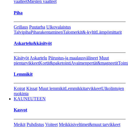
vaatteet
Miesten vaatteet
Piha
Grillaus
Puutarha
Ulkovalaistus
Talvipiha
Piharakentaminen
Talomerkit&-kyltit
Lämpömittarit
Askartelu&käsityöt
Käsityöt
Askartelu
Piirustus-ja maalausvälineet
Muut
pientarvikkeet
Kortit&paketointi
Avaimenpertät&magneetit
Toimi
Lemmikit
Koirat
Kissat
Muut lemmikit
Lemmikkitarvikkeet
Ulkolintujen
ruokinta
KAUNEUTEEN
Kasvot
Meikit
Puhdistus
Voiteet
Meikkisiveltimet&muut tarvikkeet