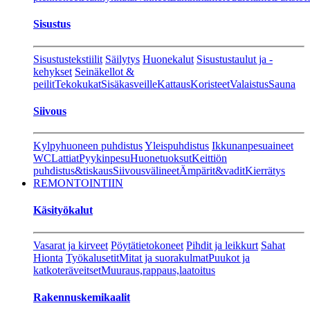
Sisustus
Sisustustekstiilit
Säilytys
Huonekalut
Sisustustaulut ja -
kehykset
Seinäkellot &
peilit
Tekokukat
Sisäkasveille
Kattaus
Koristeet
Valaistus
Sauna
Siivous
Kylpyhuoneen puhdistus
Yleispuhdistus
Ikkunanpesuaineet
WC
Lattiat
Pyykinpesu
Huonetuoksut
Keittiön
puhdistus&tiskaus
Siivousvälineet
Ämpärit&vadit
Kierrätys
REMONTOINTIIN
Käsityökalut
Vasarat ja kirveet
Pöytätietokoneet
Pihdit ja leikkurt
Sahat
Hionta
Työkalusetit
Mitat ja suorakulmat
Puukot ja
katkoteräveitset
Muuraus,rappaus,laatoitus
Rakennuskemikaalit