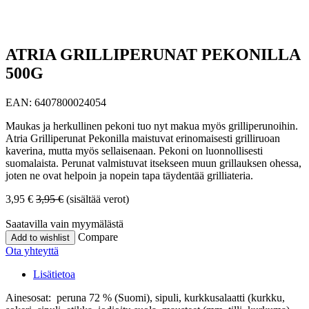
ATRIA GRILLIPERUNAT PEKONILLA
500G
EAN:
6407800024054
Maukas ja herkullinen pekoni tuo nyt makua myös grilliperunoihin.
Atria Grilliperunat Pekonilla maistuvat erinomaisesti grilliruoan
kaverina, mutta myös sellaisenaan. Pekoni on luonnollisesti
suomalaista. Perunat valmistuvat itsekseen muun grillauksen ohessa,
joten ne ovat helpoin ja nopein tapa täydentää grilliateria.
3,95
€
3,95
€
(sisältää verot)
Saatavilla vain myymälästä
Compare
Add to wishlist
Ota yhteyttä
Lisätietoa
Ainesosat: peruna 72 % (Suomi), sipuli, kurkkusalaatti (kurkku,