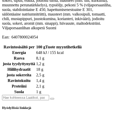
sokeri, sipuli, etikka, jodioitu suola, mausteet (mm. tilli, kurkuma),
muunnettu perunatärkkelys), rypsiöljy, pekoni 5 % (viljaporsaanliha,
suola, stabilointiaine E 450, hapettumisenestoaine E 301,
säilöntäaine natriumnitriitti), mausteet (mm. valkosipuli, tomaatti,
chili, mustapippuri, juustokumina, korianteri, inkivääri), jodioitu
suola, sokeri, aromit (mm. sinappi), hiivauute, maltodekstriini.
Viljaporsaanlihan alkuperä Suomi
Ean: 6407800024054
Ravintosisältö per
100 gTuote myyntihetkellä
Energia
648 kJ / 155 kcal
Rasva
8,1 g
josta tyydyttynyttä
1,2 g
Hiilihydraatit
18 g
josta sokereita
2,5 g
Ravintokuitu
1,4 g
Proteiini
2,1 g
Suola
1 g
Hyödyllisiä linkkejä