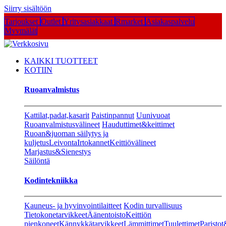
Siirry sisältöön
Tarjoukset
Outlet
Yritysasiakkaat
Rmarket
Asiakaspalvelu
Myymälät
KAIKKI TUOTTEET
KOTIIN
Ruoanvalmistus
Kattilat,padat,kasarit
Paistinpannut
Uunivuoat
Ruoanvalmistusvälineet
Hauduttimet&keittimet
Ruoan&juoman säilytys ja
kuljetus
Leivonta
Irtokannet
Keittiövälineet
Marjastus&Sienestys
Säilöntä
Kodintekniikka
Kauneus- ja hyvinvointilaitteet
Kodin turvallisuus
Tietokonetarvikkeet
Äänentoisto
Keittiön
pienkoneet
Kännykkätarvikkeet
Lämmittimet
Tuulettimet
Paristot