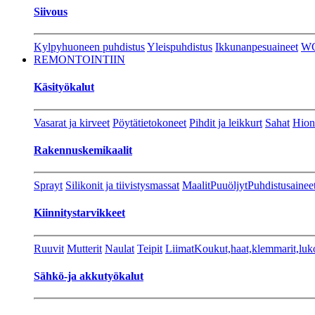
Siivous
Kylpyhuoneen puhdistus
Yleispuhdistus
Ikkunanpesuaineet
W
REMONTOINTIIN
Käsityökalut
Vasarat ja kirveet
Pöytätietokoneet
Pihdit ja leikkurt
Sahat
Hion
Rakennuskemikaalit
Sprayt
Silikonit ja tiivistysmassat
Maalit
Puuöljyt
Puhdistusainee
Kiinnitystarvikkeet
Ruuvit
Mutterit
Naulat
Teipit
Liimat
Koukut,haat,klemmarit,luk
Sähkö-ja akkutyökalut