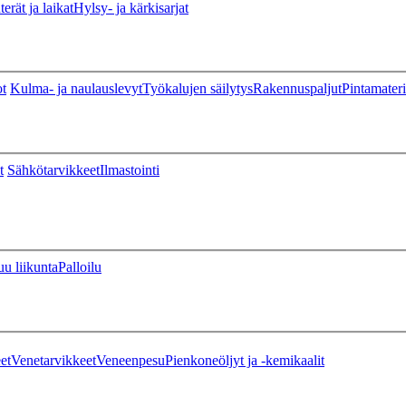
erät ja laikat
Hylsy- ja kärkisarjat
ot
Kulma- ja naulauslevyt
Työkalujen säilytys
Rakennuspaljut
Pintamateri
t
Sähkötarvikkeet
Ilmastointi
u liikunta
Palloilu
et
Venetarvikkeet
Veneenpesu
Pienkoneöljyt ja -kemikaalit