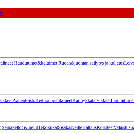
t
älineet
Hauduttimet&keittimet
Ruoan&juoman säilytys ja kuljetus
Leiv
vikkeet
Äänentoisto
Keittiön pienkoneet
Kännykkätarvikkeet
Lämmittime
t
Seinäkellot & peilit
Tekokukat
Sisäkasveille
Kattaus
Koristeet
Valaistus
S