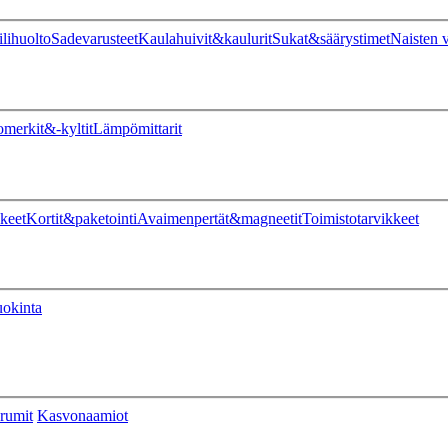
ilihuolto
Sadevarusteet
Kaulahuivit&kaulurit
Sukat&säärystimet
Naisten v
omerkit&-kyltit
Lämpömittarit
keet
Kortit&paketointi
Avaimenpertät&magneetit
Toimistotarvikkeet
uokinta
rumit
Kasvonaamiot