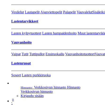
Vesilelut
Lautapelit
Ajanviettopelit
Palapelit
Vauvalelut
Sisäleiki
Lastentarvikkeet
Lasten kylpytuotteet
Lasten hampaidenhoito
Muut lastentarvikk
Vauvanhoito
Vaipat
Tutit
Tuttipullot
Ensiruokailu
Vauvanhoitotuotteet
Vauvat
Lastenruoat
Soseet
Lasten purkkiruoka
Verkkosivun hinnasto
Hinnasto
Hinnasto:
Verkkosivun hinnasto
Kirjaudu sisään
0
0