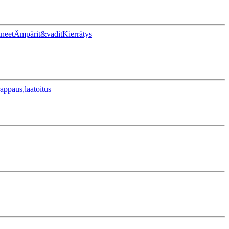
ineet
Ämpärit&vadit
Kierrätys
appaus,laatoitus