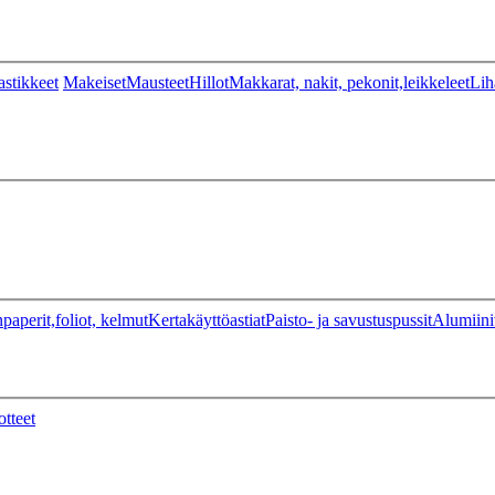
stikkeet
Makeiset
Mausteet
Hillot
Makkarat, nakit, pekonit,leikkeleet
Lih
paperit,foliot, kelmut
Kertakäyttöastiat
Paisto- ja savustuspussit
Alumiini
otteet