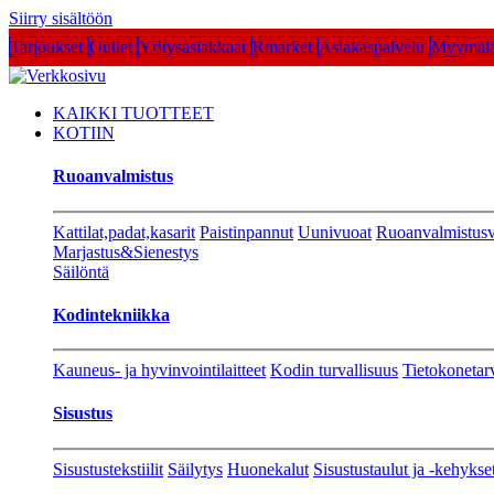
Siirry sisältöön
Tarjoukset
Outlet
Yritysasiakkaat
Rmarket
Asiakaspalvelu
Myymälä
KAIKKI TUOTTEET
KOTIIN
Ruoanvalmistus
Kattilat,padat,kasarit
Paistinpannut
Uunivuoat
Ruoanvalmistusv
Marjastus&Sienestys
Säilöntä
Kodintekniikka
Kauneus- ja hyvinvointilaitteet
Kodin turvallisuus
Tietokonetar
Sisustus
Sisustustekstiilit
Säilytys
Huonekalut
Sisustustaulut ja -kehykse