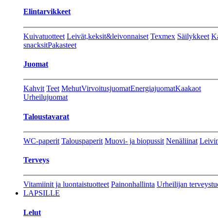
Elintarvikkeet
Kuivatuotteet
Leivät,keksit&leivonnaiset
Texmex
Säilykkeet
Ka
snacksit
Pakasteet
Juomat
Kahvit
Teet
Mehut
Virvoitusjuomat
Energiajuomat
Kaakaot
Urheilujuomat
Taloustavarat
WC-paperit
Talouspaperit
Muovi- ja biopussit
Nenäliinat
Leivin
Terveys
Vitamiinit ja luontaistuotteet
Painonhallinta
Urheilijan terveystu
LAPSILLE
Lelut