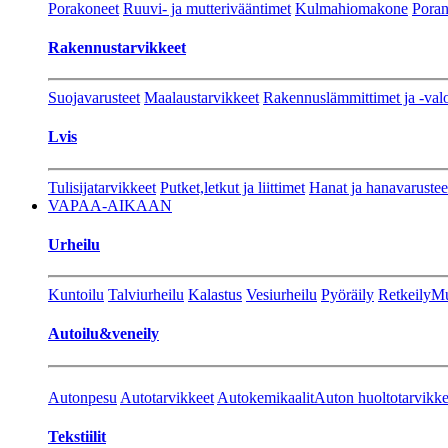
Porakoneet
Ruuvi- ja mutterivääntimet
Kulmahiomakone
Porant
Rakennustarvikkeet
Suojavarusteet
Maalaustarvikkeet
Rakennuslämmittimet ja -val
Lvis
Tulisijatarvikkeet
Putket,letkut ja liittimet
Hanat ja hanavarustee
VAPAA-AIKAAN
Urheilu
Kuntoilu
Talviurheilu
Kalastus
Vesiurheilu
Pyöräily
Retkeily
Mu
Autoilu&veneily
Autonpesu
Autotarvikkeet
Autokemikaalit
Auton huoltotarvikke
Tekstiilit