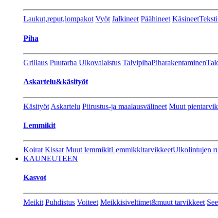
Laukut,reput,lompakot
Vyöt
Jalkineet
Päähineet
Käsineet
Teksti
Piha
Grillaus
Puutarha
Ulkovalaistus
Talvipiha
Piharakentaminen
Tal
Askartelu&käsityöt
Käsityöt
Askartelu
Piirustus-ja maalausvälineet
Muut pientarvik
Lemmikit
Koirat
Kissat
Muut lemmikit
Lemmikkitarvikkeet
Ulkolintujen r
KAUNEUTEEN
Kasvot
Meikit
Puhdistus
Voiteet
Meikkisiveltimet&muut tarvikkeet
See