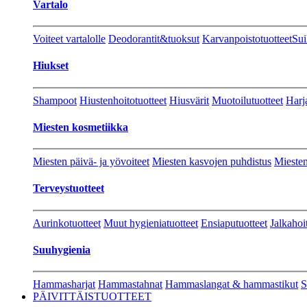
Vartalo
Voiteet vartalolle
Deodorantit&tuoksut
Karvanpoistotuotteet
Sui
Hiukset
Shampoot
Hiustenhoitotuotteet
Hiusvärit
Muotoilutuotteet
Harj
Miesten kosmetiikka
Miesten päivä- ja yövoiteet
Miesten kasvojen puhdistus
Miesten
Terveystuotteet
Aurinkotuotteet
Muut hygieniatuotteet
Ensiaputuotteet
Jalkahoi
Suuhygienia
Hammasharjat
Hammastahnat
Hammaslangat & hammastikut
S
PÄIVITTÄISTUOTTEET