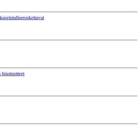
kuorinta
Itseruskettavat
 hiustuotteet