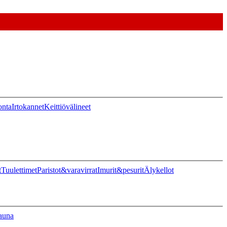
onta
Irtokannet
Keittiövälineet
t
Tuulettimet
Paristot&varavirrat
Imurit&pesurit
Älykellot
auna