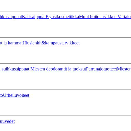
hkusaippuat
Käsisaippuat
Kynsikosmetiikka
Muut hoitotarvikkeet
Vartalo
at ja kammat
Hiuslenkit&kampaustarvikkeet
 suihkusaippuat
Miesten deodorantit ja tuoksut
Parranajotuotteet
Miesten
to
Urheiluvoiteet
uuvedet