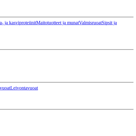
a- ja kasviproteiinit
Maitotuotteet ja munat
Valmisruoat
Sipsit ja
vuoat
Leivontavuoat