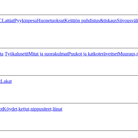
C
Lattiat
Pyykinpesu
Huonetuoksut
Keittiön puhdistus&tiskaus
Siivousväl
ta
Työkalusetit
Mitat ja suorakulmat
Puukot ja katkoteräveitset
Muuraus,r
t
Lakat
ot
Köydet,ketjut,nippusiteet,liinat