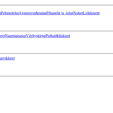
t
Pehmolelut
Ajoneuvot&radat
Pihapelit ja -lelut
Nuket
Leikkisetit
eet
Naamiaisasut
Värityskirjat
Pulkat&liukurit
arvikkeet