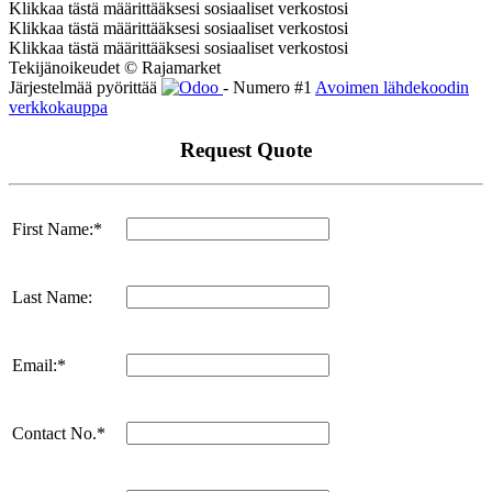
Klikkaa tästä määrittääksesi sosiaaliset verkostosi
Klikkaa tästä määrittääksesi sosiaaliset verkostosi
Klikkaa tästä määrittääksesi sosiaaliset verkostosi
Tekijänoikeudet © Rajamarket
Järjestelmää pyörittää
- Numero #1
Avoimen lähdekoodin
verkkokauppa
Request Quote
First Name:*
Last Name:
Email:*
Contact No.*