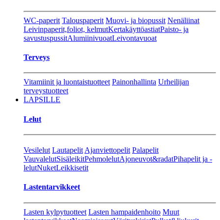
WC-paperit
Talouspaperit
Muovi- ja biopussit
Nenäliinat
Leivinpaperit,foliot, kelmut
Kertakäyttöastiat
Paisto- ja
savustuspussit
Alumiinivuoat
Leivontavuoat
Terveys
Vitamiinit ja luontaistuotteet
Painonhallinta
Urheilijan
terveystuotteet
LAPSILLE
Lelut
Vesilelut
Lautapelit
Ajanviettopelit
Palapelit
Vauvalelut
Sisäleikit
Pehmolelut
Ajoneuvot&radat
Pihapelit ja -
lelut
Nuket
Leikkisetit
Lastentarvikkeet
Lasten kylpytuotteet
Lasten hampaidenhoito
Muut