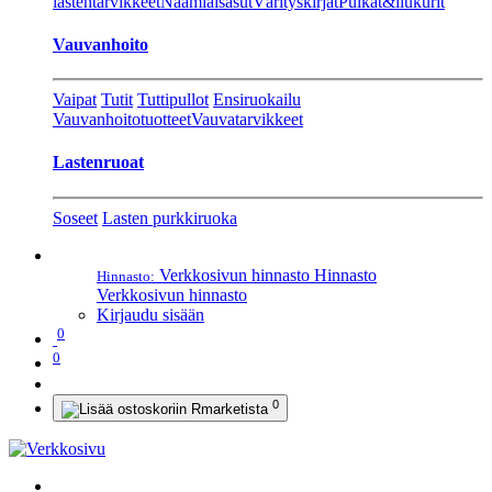
lastentarvikkeet
Naamiaisasut
Värityskirjat
Pulkat&liukurit
Vauvanhoito
Vaipat
Tutit
Tuttipullot
Ensiruokailu
Vauvanhoitotuotteet
Vauvatarvikkeet
Lastenruoat
Soseet
Lasten purkkiruoka
Verkkosivun hinnasto
Hinnasto
Hinnasto:
Verkkosivun hinnasto
Kirjaudu sisään
0
0
0