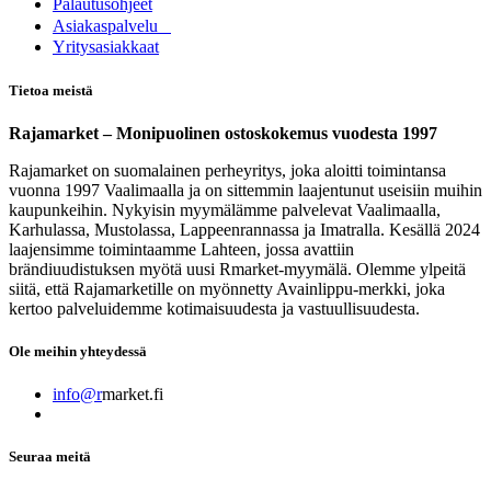
Palautusohjeet
Asia​k​aspalvelu
​Yritysasiakkaat
Tietoa meistä
Rajamarket – Monipuolinen ostoskokemus vuodesta 1997
Rajamarket on suomalainen perheyritys, joka aloitti toimintansa
vuonna 1997 Vaalimaalla ja on sittemmin laajentunut useisiin muihin
kaupunkeihin. Nykyisin myymälämme palvelevat Vaalimaalla,
Karhulassa, Mustolassa, Lappeenrannassa ja Imatralla. Kesällä 2024
laajensimme toimintaamme Lahteen, jossa avattiin
brändiuudistuksen myötä uusi Rmarket-myymälä. Olemme ylpeitä
siitä, että Rajamarketille on myönnetty Avainlippu-merkki, joka
kertoo palveluidemme kotimaisuudesta ja vastuullisuudesta.
Ole meihin yhteydessä
info@r
market.fi
Seuraa meitä