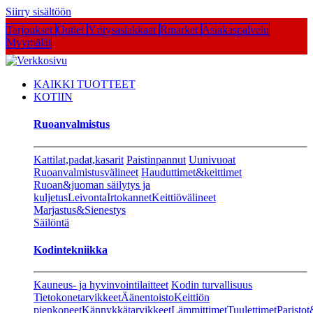
Siirry sisältöön
Tarjoukset
Outlet
Yritysasiakkaat
Rmarket
Asiakaspalvelu
Myymälät
KAIKKI TUOTTEET
KOTIIN
Ruoanvalmistus
Kattilat,padat,kasarit
Paistinpannut
Uunivuoat
Ruoanvalmistusvälineet
Hauduttimet&keittimet
Ruoan&juoman säilytys ja
kuljetus
Leivonta
Irtokannet
Keittiövälineet
Marjastus&Sienestys
Säilöntä
Kodintekniikka
Kauneus- ja hyvinvointilaitteet
Kodin turvallisuus
Tietokonetarvikkeet
Äänentoisto
Keittiön
pienkoneet
Kännykkätarvikkeet
Lämmittimet
Tuulettimet
Paristot