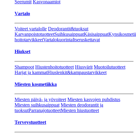
Seerumit
Kasvonaamiot
Vartalo
Voiteet vartalolle
Deodorantit&tuoksut
Karvanpoistotuotteet
Suihkusaippuat
Käsisaippuat
Kynsikosmeti
hoitotarvikkeet
Vartalokuorinta
Itseruskettavat
Hiukset
Shampoot
Hiustenhoitotuotteet
Hiusvärit
Muotoilutuotteet
Harjat ja kammat
Hiuslenkit&kampaustarvikkeet
Miesten kosmetiikka
Miesten päivä- ja yövoiteet
Miesten kasvojen puhdistus
Miesten suihkusaippuat
Miesten deodorantit ja
tuoksut
Parranajotuotteet
Miesten hiustuotteet
Terveystuotteet