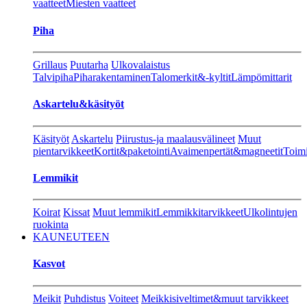
vaatteet
Miesten vaatteet
Piha
Grillaus
Puutarha
Ulkovalaistus
Talvipiha
Piharakentaminen
Talomerkit&-kyltit
Lämpömittarit
Askartelu&käsityöt
Käsityöt
Askartelu
Piirustus-ja maalausvälineet
Muut
pientarvikkeet
Kortit&paketointi
Avaimenpertät&magneetit
Toimi
Lemmikit
Koirat
Kissat
Muut lemmikit
Lemmikkitarvikkeet
Ulkolintujen
ruokinta
KAUNEUTEEN
Kasvot
Meikit
Puhdistus
Voiteet
Meikkisiveltimet&muut tarvikkeet