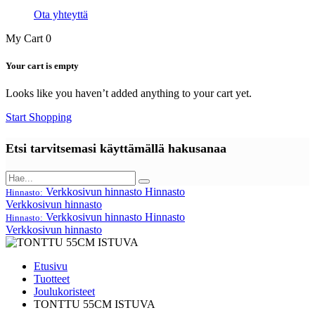
Ota yhteyttä
My Cart
0
Your cart is empty
Looks like you haven’t added anything to your cart yet.
Start Shopping
Etsi tarvitsemasi käyttämällä hakusanaa
Verkkosivun hinnasto
Hinnasto
Hinnasto:
Verkkosivun hinnasto
Verkkosivun hinnasto
Hinnasto
Hinnasto:
Verkkosivun hinnasto
Etusivu
Tuotteet
Joulukoristeet
TONTTU 55CM ISTUVA