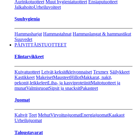
Aurinkotuotteet
Muut hygieniatuotteet
Ensiaputuotteet
Jalkahoito
Urheiluvoiteet
Suuhygienia
Hammasharjat
Hammastahnat
Hammaslangat & hammastikut
Suuvedet
PÄIVITTÄISTUOTTEET
Elintarvikkeet
Kuivatuotteet
Leivät,keksit&leivonnaiset
Texmex
Säilykkeet
Kastikkeet
Makeiset
Mausteet
Hillot
Makkarat, nakit,
pekonit,leikkeleet
Liha- ja kasviproteiinit
Maitotuotteet ja
munat
Valmisruoat
Sipsit ja snacksit
Pakasteet
Juomat
Kahvit
Teet
Mehut
Virvoitusjuomat
Energiajuomat
Kaakaot
Urheilujuomat
Taloustavarat