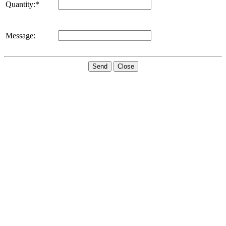
Quantity:*
Message:
Send
Close