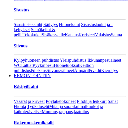
Sisustus
Sisustustekstiilit
Säilytys
Huonekalut
Sisustustaulut ja -
kehykset
Seinäkellot &
peilit
Tekokukat
Sisäkasveille
Kattaus
Koristeet
Valaistus
Sauna
Siivous
Kylpyhuoneen puhdistus
Yleispuhdistus
Ikkunanpesuaineet
WC
Lattiat
Pyykinpesu
Huonetuoksut
Keittiön
puhdistus&tiskaus
Siivousvälineet
Ämpärit&vadit
Kierrätys
REMONTOINTIIN
Käsityökalut
Vasarat ja kirveet
Pöytätietokoneet
Pihdit ja leikkurt
Sahat
Hionta
Työkalusetit
Mitat ja suorakulmat
Puukot ja
katkoteräveitset
Muuraus,rappaus,laatoitus
Rakennuskemikaalit