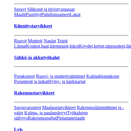
Sprayt
Silikonit ja tiivistysmassat
Maalit
Puuöljyt
Puhdistusaineet
Lakat
Kiinnitystarvikkeet
Ruuvit
Mutterit
Naulat
Teipit
Liimat
Koukut,haat,klemmarit,lukot
Köydet,ketjut,nippusiteet,lii
Sähkö-ja akkutyökalut
Porakoneet
Ruuvi- ja mutterivääntimet
Kulmahiomakone
Poranterät ja laikat
Hylsy- ja kärkisarjat
Rakennustarvikkeet
Suojavarusteet
Maalaustarvikkeet
Rakennuslämmittimet ja -
valot
Kulma- ja naulauslevyt
Työkalujen
säilytys
Rakennuspaljut
Pintamateriaalit
Lvis