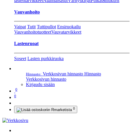
lastentarvikkeet
Naamiaisasut
Värityskirjat
Pulkat&liukurit
Vauvanhoito
Vaipat
Tutit
Tuttipullot
Ensiruokailu
Vauvanhoitotuotteet
Vauvatarvikkeet
Lastenruoat
Soseet
Lasten purkkiruoka
Verkkosivun hinnasto
Hinnasto
Hinnasto:
Verkkosivun hinnasto
Kirjaudu sisään
0
0
0