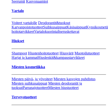
Seerumit
Kasvonaamiot
Vartalo
Voiteet vartalolle
Deodorantit&tuoksut
Karvanpoistotuotteet
Suihkusaippuat
Käsisaippuat
Kynsikosmeti
hoitotarvikkeet
Vartalokuorinta
Itseruskettavat
Hiukset
Shampoot
Hiustenhoitotuotteet
Hiusvärit
Muotoilutuotteet
Harjat ja kammat
Hiuslenkit&kampaustarvikkeet
Miesten kosmetiikka
Miesten päivä- ja yövoiteet
Miesten kasvojen puhdistus
Miesten suihkusaippuat
Miesten deodorantit ja
tuoksut
Parranajotuotteet
Miesten hiustuotteet
Terveystuotteet