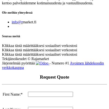
kertoo palveluidemme kotimaisuudesta ja vastuullisuudesta.
Ole meihin yhteydessä
info@r
market.fi
Seuraa meitä
Klikkaa tästä määrittääksesi sosiaaliset verkostosi
Klikkaa tästä määrittääksesi sosiaaliset verkostosi
Klikkaa tästä määrittääksesi sosiaaliset verkostosi
Tekijänoikeudet © Rajamarket
Järjestelmää pyörittää
- Numero #1
Avoimen lähdekoodin
verkkokauppa
Request Quote
First Name:*