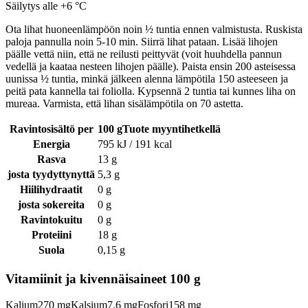
Säilytys alle +6 °C
Ota lihat huoneenlämpöön noin ½ tuntia ennen valmistusta. Ruskista
paloja pannulla noin 5-10 min. Siirrä lihat pataan. Lisää lihojen
päälle vettä niin, että ne reilusti peittyvät (voit huuhdella pannun
vedellä ja kaataa nesteen lihojen päälle). Paista ensin 200 asteisessa
uunissa ½ tuntia, minkä jälkeen alenna lämpötila 150 asteeseen ja
peitä pata kannella tai foliolla. Kypsennä 2 tuntia tai kunnes liha on
mureaa. Varmista, että lihan sisälämpötila on 70 astetta.
Ravintosisältö per
100 gTuote myyntihetkellä
Energia
795 kJ / 191 kcal
Rasva
13 g
josta tyydyttynyttä
5,3 g
Hiilihydraatit
0 g
josta sokereita
0 g
Ravintokuitu
0 g
Proteiini
18 g
Suola
0,15 g
Vitamiinit ja kivennäisaineet 100 g
Kalium270 mgKalsium7,6 mgFosfori158 mg