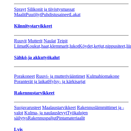
Sprayt
Silikonit ja tiivistysmassat
Maalit
Puuöljyt
Puhdistusaineet
Lakat
Kiinnitystarvikkeet
Ruuvit
Mutterit
Naulat
Teipit
Liimat
Koukut,haat,klemmarit,lukot
Köydet,ketjut,nippusiteet,lii
Sähkö-ja akkutyökalut
Porakoneet
Ruuvi- ja mutterivääntimet
Kulmahiomakone
Poranterät ja laikat
Hylsy- ja kärkisarjat
Rakennustarvikkeet
Suojavarusteet
Maalaustarvikkeet
Rakennuslämmittimet ja -
valot
Kulma- ja naulauslevyt
Työkalujen
säilytys
Rakennuspaljut
Pintamateriaalit
Lvis