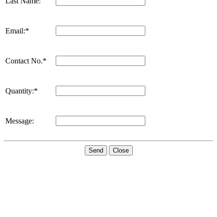
Last Name:
Email:*
Contact No.*
Quantity:*
Message:
Send
Close