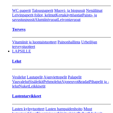
WC-paperit
Talouspaperit
Muovi- ja biopussit
Nenäliinat
Leivinpaperit,foliot, kelmut
Kertakäyttöastiat
Paisto- ja
savustuspussit
Alumiinivuoat
Leivontavuoat
Terveys
Vitamiinit ja luontaistuotteet
Painonhallinta
Urheilijan
terveystuotteet
LAPSILLE
Lelut
Vesilelut
Lautapelit
Ajanviettopelit
Palapelit
Vauvalelut
Sisäleikit
Pehmolelut
Ajoneuvot&radat
Pihapelit ja -
lelut
Nuket
Leikkisetit
Lastentarvikkeet
Lasten kylpytuotteet
Lasten hampaidenhoito
Muut