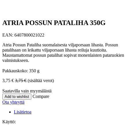
ATRIA POSSUN PATALIHA 350G
EAN:
6407800021022
Atria Possun Pataliha suomalaisesta viljaporsaan lihasta. Possun
patalihaan on leikattu viljaporsaan lihasta reiluja kuutioita.
Maustamattomat possun patalihat sopivat monenlaisten pataruokien
valmistukseen.
Pakkauskoko: 350 g
3,75
€
3,75
€
(sisältää verot)
Saatavilla vain myymälästä
Compare
Add to wishlist
Ota yhteyttä
Lisätietoa
Käyttö: