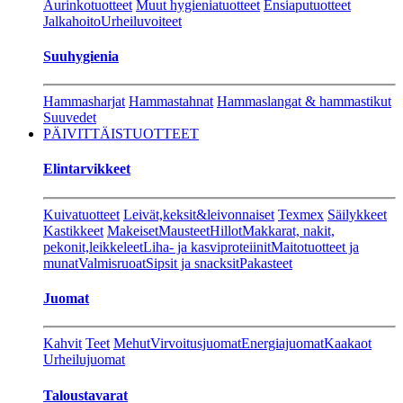
Aurinkotuotteet
Muut hygieniatuotteet
Ensiaputuotteet
Jalkahoito
Urheiluvoiteet
Suuhygienia
Hammasharjat
Hammastahnat
Hammaslangat & hammastikut
Suuvedet
PÄIVITTÄISTUOTTEET
Elintarvikkeet
Kuivatuotteet
Leivät,keksit&leivonnaiset
Texmex
Säilykkeet
Kastikkeet
Makeiset
Mausteet
Hillot
Makkarat, nakit,
pekonit,leikkeleet
Liha- ja kasviproteiinit
Maitotuotteet ja
munat
Valmisruoat
Sipsit ja snacksit
Pakasteet
Juomat
Kahvit
Teet
Mehut
Virvoitusjuomat
Energiajuomat
Kaakaot
Urheilujuomat
Taloustavarat