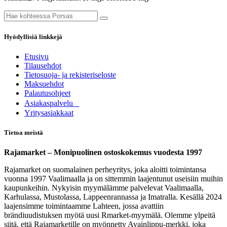
Hyödyllisiä linkkejä
Etusivu
Tilausehdot
Tietosuoja- ja rekisteriseloste
Maksuehdot
Palautusohjeet
Asia​k​aspalvelu
​Yritysasiakkaat
Tietoa meistä
Rajamarket – Monipuolinen ostoskokemus vuodesta 1997
Rajamarket on suomalainen perheyritys, joka aloitti toimintansa
vuonna 1997 Vaalimaalla ja on sittemmin laajentunut useisiin muihin
kaupunkeihin. Nykyisin myymälämme palvelevat Vaalimaalla,
Karhulassa, Mustolassa, Lappeenrannassa ja Imatralla. Kesällä 2024
laajensimme toimintaamme Lahteen, jossa avattiin
brändiuudistuksen myötä uusi Rmarket-myymälä. Olemme ylpeitä
siitä, että Rajamarketille on myönnetty Avainlippu-merkki, joka