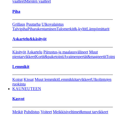
vaatteet
Miesten vaatteet
Piha
Grillaus
Puutarha
Ulkovalaistus
Talvipiha
Piharakentaminen
Talomerkit&-kyltit
Lämpömittarit
Askartelu&käsityöt
Käsityöt
Askartelu
Piirustus-ja maalausvälineet
Muut
pientarvikkeet
Kortit&paketointi
Avaimenpertät&magneetit
Toimi
Lemmikit
Koirat
Kissat
Muut lemmikit
Lemmikkitarvikkeet
Ulkolintujen
ruokinta
KAUNEUTEEN
Kasvot
Meikit
Puhdistus
Voiteet
Meikkisiveltimet&muut tarvikkeet