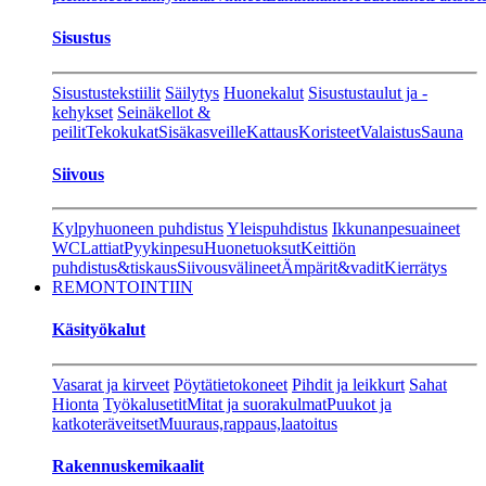
Sisustus
Sisustustekstiilit
Säilytys
Huonekalut
Sisustustaulut ja -
kehykset
Seinäkellot &
peilit
Tekokukat
Sisäkasveille
Kattaus
Koristeet
Valaistus
Sauna
Siivous
Kylpyhuoneen puhdistus
Yleispuhdistus
Ikkunanpesuaineet
WC
Lattiat
Pyykinpesu
Huonetuoksut
Keittiön
puhdistus&tiskaus
Siivousvälineet
Ämpärit&vadit
Kierrätys
REMONTOINTIIN
Käsityökalut
Vasarat ja kirveet
Pöytätietokoneet
Pihdit ja leikkurt
Sahat
Hionta
Työkalusetit
Mitat ja suorakulmat
Puukot ja
katkoteräveitset
Muuraus,rappaus,laatoitus
Rakennuskemikaalit