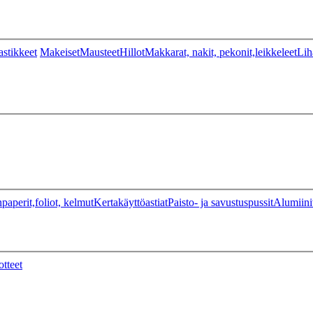
stikkeet
Makeiset
Mausteet
Hillot
Makkarat, nakit, pekonit,leikkeleet
Lih
paperit,foliot, kelmut
Kertakäyttöastiat
Paisto- ja savustuspussit
Alumiini
otteet