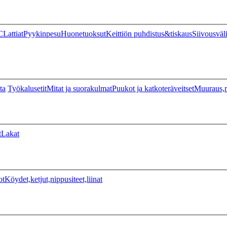
C
Lattiat
Pyykinpesu
Huonetuoksut
Keittiön puhdistus&tiskaus
Siivousväl
ta
Työkalusetit
Mitat ja suorakulmat
Puukot ja katkoteräveitset
Muuraus,r
t
Lakat
ot
Köydet,ketjut,nippusiteet,liinat