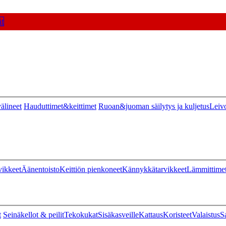
t
älineet
Hauduttimet&keittimet
Ruoan&juoman säilytys ja kuljetus
Leiv
vikkeet
Äänentoisto
Keittiön pienkoneet
Kännykkätarvikkeet
Lämmittime
t
Seinäkellot & peilit
Tekokukat
Sisäkasveille
Kattaus
Koristeet
Valaistus
S