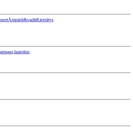
ineet
Ämpärit&vadit
Kierrätys
appaus,laatoitus