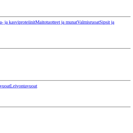
a- ja kasviproteiinit
Maitotuotteet ja munat
Valmisruoat
Sipsit ja
vuoat
Leivontavuoat