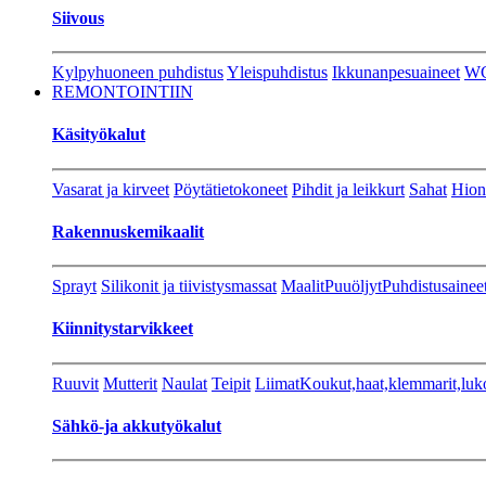
Siivous
Kylpyhuoneen puhdistus
Yleispuhdistus
Ikkunanpesuaineet
W
REMONTOINTIIN
Käsityökalut
Vasarat ja kirveet
Pöytätietokoneet
Pihdit ja leikkurt
Sahat
Hion
Rakennuskemikaalit
Sprayt
Silikonit ja tiivistysmassat
Maalit
Puuöljyt
Puhdistusainee
Kiinnitystarvikkeet
Ruuvit
Mutterit
Naulat
Teipit
Liimat
Koukut,haat,klemmarit,luk
Sähkö-ja akkutyökalut