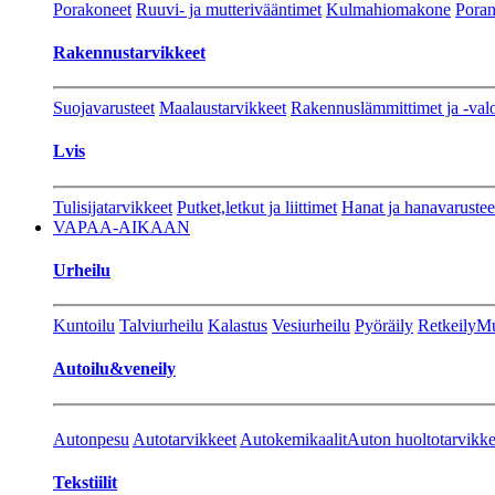
Porakoneet
Ruuvi- ja mutterivääntimet
Kulmahiomakone
Porant
Rakennustarvikkeet
Suojavarusteet
Maalaustarvikkeet
Rakennuslämmittimet ja -val
Lvis
Tulisijatarvikkeet
Putket,letkut ja liittimet
Hanat ja hanavarustee
VAPAA-AIKAAN
Urheilu
Kuntoilu
Talviurheilu
Kalastus
Vesiurheilu
Pyöräily
Retkeily
Mu
Autoilu&veneily
Autonpesu
Autotarvikkeet
Autokemikaalit
Auton huoltotarvikke
Tekstiilit