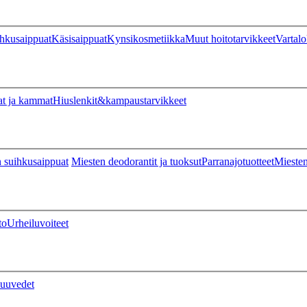
hkusaippuat
Käsisaippuat
Kynsikosmetiikka
Muut hoitotarvikkeet
Vartalo
at ja kammat
Hiuslenkit&kampaustarvikkeet
 suihkusaippuat
Miesten deodorantit ja tuoksut
Parranajotuotteet
Miesten
to
Urheiluvoiteet
uuvedet