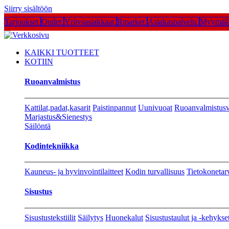
Siirry sisältöön
Tarjoukset
Outlet
Yritysasiakkaat
Rmarket
Asiakaspalvelu
Myymälä
KAIKKI TUOTTEET
KOTIIN
Ruoanvalmistus
Kattilat,padat,kasarit
Paistinpannut
Uunivuoat
Ruoanvalmistusv
Marjastus&Sienestys
Säilöntä
Kodintekniikka
Kauneus- ja hyvinvointilaitteet
Kodin turvallisuus
Tietokonetar
Sisustus
Sisustustekstiilit
Säilytys
Huonekalut
Sisustustaulut ja -kehykse