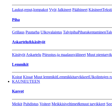
Laukut,reput,lompakot
Vyöt
Jalkineet
Päähineet
Käsineet
Teksti
Piha
Grillaus
Puutarha
Ulkovalaistus
Talvipiha
Piharakentaminen
Tal
Askartelu&käsityöt
Käsityöt
Askartelu
Piirustus-ja maalausvälineet
Muut pientarvik
Lemmikit
Koirat
Kissat
Muut lemmikit
Lemmikkitarvikkeet
Ulkolintujen r
KAUNEUTEEN
Kasvot
Meikit
Puhdistus
Voiteet
Meikkisiveltimet&muut tarvikkeet
See