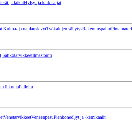
erät ja laikat
Hylsy- ja kärkisarjat
ot
Kulma- ja naulauslevyt
Työkalujen säilytys
Rakennuspaljut
Pintamateri
t
Sähkötarvikkeet
Ilmastointi
u liikunta
Palloilu
et
Venetarvikkeet
Veneenpesu
Pienkoneöljyt ja -kemikaalit