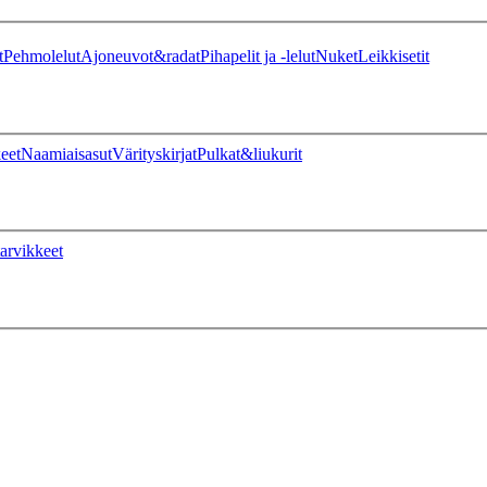
t
Pehmolelut
Ajoneuvot&radat
Pihapelit ja -lelut
Nuket
Leikkisetit
eet
Naamiaisasut
Värityskirjat
Pulkat&liukurit
arvikkeet