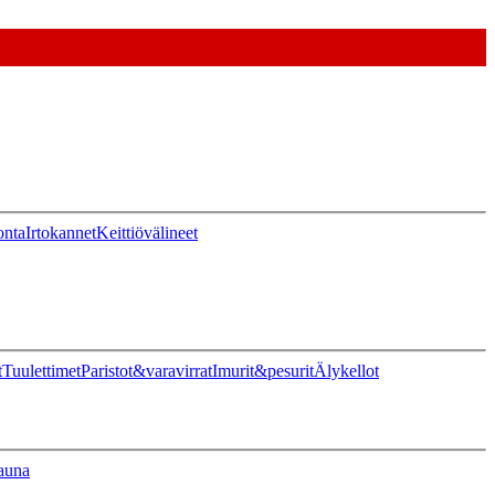
onta
Irtokannet
Keittiövälineet
t
Tuulettimet
Paristot&varavirrat
Imurit&pesurit
Älykellot
auna