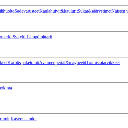
ilihuolto
Sadevarusteet
Kaulahuivit&kaulurit
Sukat&säärystimet
Naisten v
omerkit&-kyltit
Lämpömittarit
keet
Kortit&paketointi
Avaimenpertät&magneetit
Toimistotarvikkeet
uokinta
rumit
Kasvonaamiot