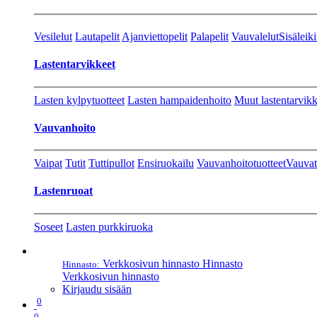
Vesilelut
Lautapelit
Ajanviettopelit
Palapelit
Vauvalelut
Sisäleiki
Lastentarvikkeet
Lasten kylpytuotteet
Lasten hampaidenhoito
Muut lastentarvikk
Vauvanhoito
Vaipat
Tutit
Tuttipullot
Ensiruokailu
Vauvanhoitotuotteet
Vauvat
Lastenruoat
Soseet
Lasten purkkiruoka
Verkkosivun hinnasto
Hinnasto
Hinnasto:
Verkkosivun hinnasto
Kirjaudu sisään
0
0