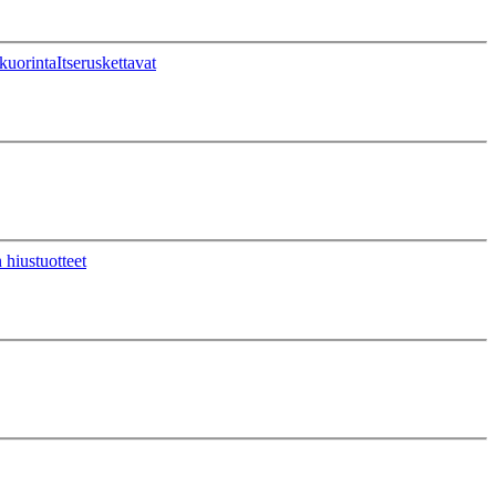
kuorinta
Itseruskettavat
 hiustuotteet