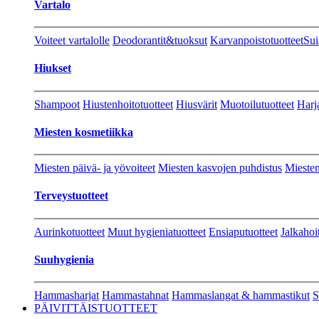
Vartalo
Voiteet vartalolle
Deodorantit&tuoksut
Karvanpoistotuotteet
Sui
Hiukset
Shampoot
Hiustenhoitotuotteet
Hiusvärit
Muotoilutuotteet
Harj
Miesten kosmetiikka
Miesten päivä- ja yövoiteet
Miesten kasvojen puhdistus
Miesten
Terveystuotteet
Aurinkotuotteet
Muut hygieniatuotteet
Ensiaputuotteet
Jalkahoi
Suuhygienia
Hammasharjat
Hammastahnat
Hammaslangat & hammastikut
S
PÄIVITTÄISTUOTTEET