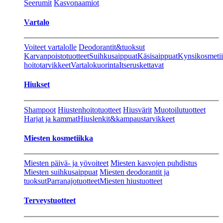
Seerumit
Kasvonaamiot
Vartalo
Voiteet vartalolle
Deodorantit&tuoksut
Karvanpoistotuotteet
Suihkusaippuat
Käsisaippuat
Kynsikosmeti
hoitotarvikkeet
Vartalokuorinta
Itseruskettavat
Hiukset
Shampoot
Hiustenhoitotuotteet
Hiusvärit
Muotoilutuotteet
Harjat ja kammat
Hiuslenkit&kampaustarvikkeet
Miesten kosmetiikka
Miesten päivä- ja yövoiteet
Miesten kasvojen puhdistus
Miesten suihkusaippuat
Miesten deodorantit ja
tuoksut
Parranajotuotteet
Miesten hiustuotteet
Terveystuotteet