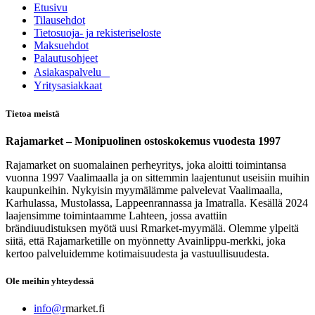
Etusivu
Tilausehdot
Tietosuoja- ja rekisteriseloste
Maksuehdot
Palautusohjeet
Asia​k​aspalvelu
​Yritysasiakkaat
Tietoa meistä
Rajamarket – Monipuolinen ostoskokemus vuodesta 1997
Rajamarket on suomalainen perheyritys, joka aloitti toimintansa
vuonna 1997 Vaalimaalla ja on sittemmin laajentunut useisiin muihin
kaupunkeihin. Nykyisin myymälämme palvelevat Vaalimaalla,
Karhulassa, Mustolassa, Lappeenrannassa ja Imatralla. Kesällä 2024
laajensimme toimintaamme Lahteen, jossa avattiin
brändiuudistuksen myötä uusi Rmarket-myymälä. Olemme ylpeitä
siitä, että Rajamarketille on myönnetty Avainlippu-merkki, joka
kertoo palveluidemme kotimaisuudesta ja vastuullisuudesta.
Ole meihin yhteydessä
info@r
market.fi