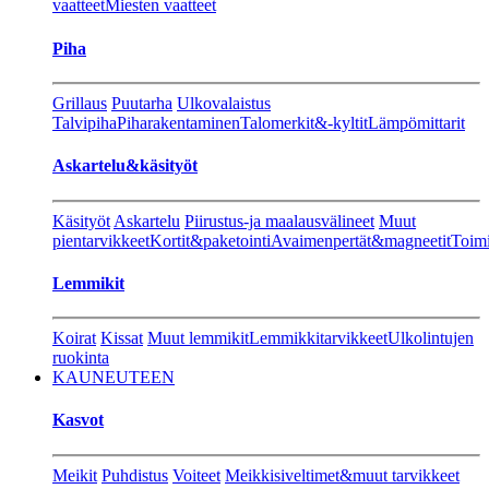
vaatteet
Miesten vaatteet
Piha
Grillaus
Puutarha
Ulkovalaistus
Talvipiha
Piharakentaminen
Talomerkit&-kyltit
Lämpömittarit
Askartelu&käsityöt
Käsityöt
Askartelu
Piirustus-ja maalausvälineet
Muut
pientarvikkeet
Kortit&paketointi
Avaimenpertät&magneetit
Toimi
Lemmikit
Koirat
Kissat
Muut lemmikit
Lemmikkitarvikkeet
Ulkolintujen
ruokinta
KAUNEUTEEN
Kasvot
Meikit
Puhdistus
Voiteet
Meikkisiveltimet&muut tarvikkeet