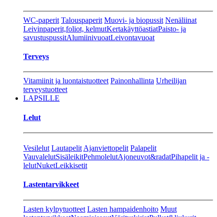
WC-paperit
Talouspaperit
Muovi- ja biopussit
Nenäliinat
Leivinpaperit,foliot, kelmut
Kertakäyttöastiat
Paisto- ja
savustuspussit
Alumiinivuoat
Leivontavuoat
Terveys
Vitamiinit ja luontaistuotteet
Painonhallinta
Urheilijan
terveystuotteet
LAPSILLE
Lelut
Vesilelut
Lautapelit
Ajanviettopelit
Palapelit
Vauvalelut
Sisäleikit
Pehmolelut
Ajoneuvot&radat
Pihapelit ja -
lelut
Nuket
Leikkisetit
Lastentarvikkeet
Lasten kylpytuotteet
Lasten hampaidenhoito
Muut