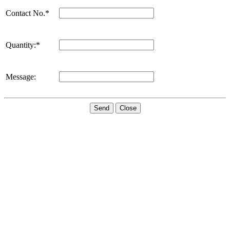
Contact No.*
Quantity:*
Message:
Send
Close