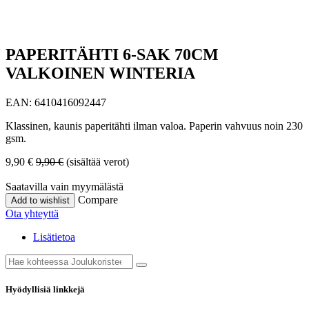
PAPERITÄHTI 6-SAK 70CM
VALKOINEN WINTERIA
EAN:
6410416092447
Klassinen, kaunis paperitähti ilman valoa. Paperin vahvuus noin 230
gsm.
9,90
€
9,90
€
(sisältää verot)
Saatavilla vain myymälästä
Compare
Add to wishlist
Ota yhteyttä
Lisätietoa
Hyödyllisiä linkkejä