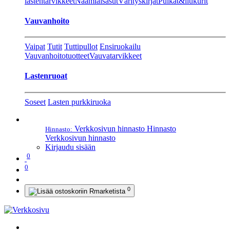
lastentarvikkeet
Naamiaisasut
Värityskirjat
Pulkat&liukurit
Vauvanhoito
Vaipat
Tutit
Tuttipullot
Ensiruokailu
Vauvanhoitotuotteet
Vauvatarvikkeet
Lastenruoat
Soseet
Lasten purkkiruoka
Verkkosivun hinnasto
Hinnasto
Hinnasto:
Verkkosivun hinnasto
Kirjaudu sisään
0
0
0