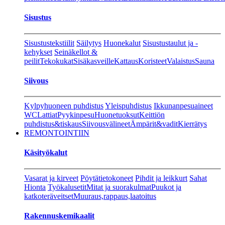
Sisustus
Sisustustekstiilit
Säilytys
Huonekalut
Sisustustaulut ja -
kehykset
Seinäkellot &
peilit
Tekokukat
Sisäkasveille
Kattaus
Koristeet
Valaistus
Sauna
Siivous
Kylpyhuoneen puhdistus
Yleispuhdistus
Ikkunanpesuaineet
WC
Lattiat
Pyykinpesu
Huonetuoksut
Keittiön
puhdistus&tiskaus
Siivousvälineet
Ämpärit&vadit
Kierrätys
REMONTOINTIIN
Käsityökalut
Vasarat ja kirveet
Pöytätietokoneet
Pihdit ja leikkurt
Sahat
Hionta
Työkalusetit
Mitat ja suorakulmat
Puukot ja
katkoteräveitset
Muuraus,rappaus,laatoitus
Rakennuskemikaalit