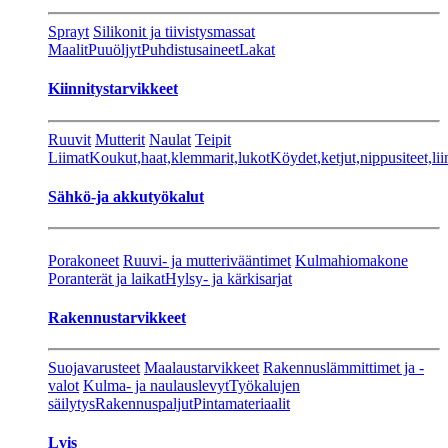
Sprayt
Silikonit ja tiivistysmassat
Maalit
Puuöljyt
Puhdistusaineet
Lakat
Kiinnitystarvikkeet
Ruuvit
Mutterit
Naulat
Teipit
Liimat
Koukut,haat,klemmarit,lukot
Köydet,ketjut,nippusiteet,lii
Sähkö-ja akkutyökalut
Porakoneet
Ruuvi- ja mutterivääntimet
Kulmahiomakone
Poranterät ja laikat
Hylsy- ja kärkisarjat
Rakennustarvikkeet
Suojavarusteet
Maalaustarvikkeet
Rakennuslämmittimet ja -
valot
Kulma- ja naulauslevyt
Työkalujen
säilytys
Rakennuspaljut
Pintamateriaalit
Lvis