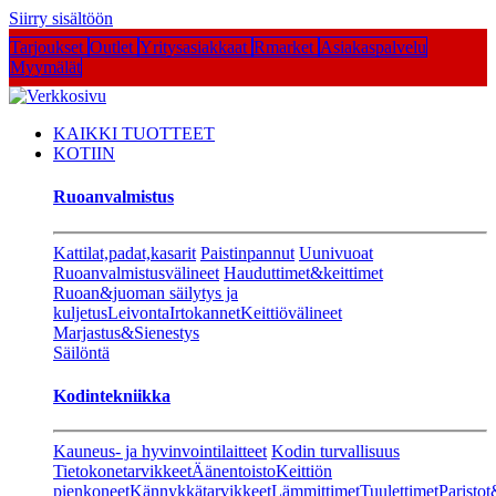
Siirry sisältöön
Tarjoukset
Outlet
Yritysasiakkaat
Rmarket
Asiakaspalvelu
Myymälät
KAIKKI TUOTTEET
KOTIIN
Ruoanvalmistus
Kattilat,padat,kasarit
Paistinpannut
Uunivuoat
Ruoanvalmistusvälineet
Hauduttimet&keittimet
Ruoan&juoman säilytys ja
kuljetus
Leivonta
Irtokannet
Keittiövälineet
Marjastus&Sienestys
Säilöntä
Kodintekniikka
Kauneus- ja hyvinvointilaitteet
Kodin turvallisuus
Tietokonetarvikkeet
Äänentoisto
Keittiön
pienkoneet
Kännykkätarvikkeet
Lämmittimet
Tuulettimet
Paristot