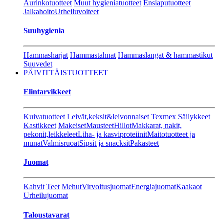
Aurinkotuotteet
Muut hygieniatuotteet
Ensiaputuotteet
Jalkahoito
Urheiluvoiteet
Suuhygienia
Hammasharjat
Hammastahnat
Hammaslangat & hammastikut
Suuvedet
PÄIVITTÄISTUOTTEET
Elintarvikkeet
Kuivatuotteet
Leivät,keksit&leivonnaiset
Texmex
Säilykkeet
Kastikkeet
Makeiset
Mausteet
Hillot
Makkarat, nakit,
pekonit,leikkeleet
Liha- ja kasviproteiinit
Maitotuotteet ja
munat
Valmisruoat
Sipsit ja snacksit
Pakasteet
Juomat
Kahvit
Teet
Mehut
Virvoitusjuomat
Energiajuomat
Kaakaot
Urheilujuomat
Taloustavarat