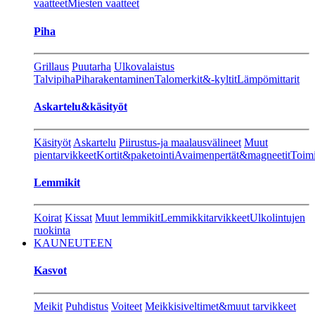
vaatteet
Miesten vaatteet
Piha
Grillaus
Puutarha
Ulkovalaistus
Talvipiha
Piharakentaminen
Talomerkit&-kyltit
Lämpömittarit
Askartelu&käsityöt
Käsityöt
Askartelu
Piirustus-ja maalausvälineet
Muut
pientarvikkeet
Kortit&paketointi
Avaimenpertät&magneetit
Toimi
Lemmikit
Koirat
Kissat
Muut lemmikit
Lemmikkitarvikkeet
Ulkolintujen
ruokinta
KAUNEUTEEN
Kasvot
Meikit
Puhdistus
Voiteet
Meikkisiveltimet&muut tarvikkeet