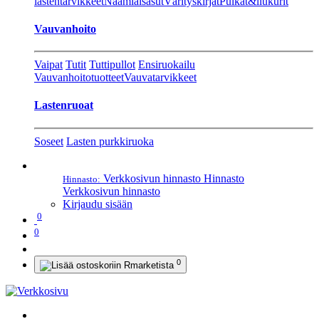
lastentarvikkeet
Naamiaisasut
Värityskirjat
Pulkat&liukurit
Vauvanhoito
Vaipat
Tutit
Tuttipullot
Ensiruokailu
Vauvanhoitotuotteet
Vauvatarvikkeet
Lastenruoat
Soseet
Lasten purkkiruoka
Verkkosivun hinnasto
Hinnasto
Hinnasto:
Verkkosivun hinnasto
Kirjaudu sisään
0
0
0