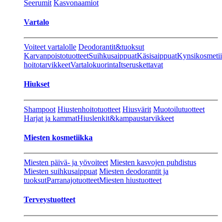
Seerumit
Kasvonaamiot
Vartalo
Voiteet vartalolle
Deodorantit&tuoksut
Karvanpoistotuotteet
Suihkusaippuat
Käsisaippuat
Kynsikosmeti
hoitotarvikkeet
Vartalokuorinta
Itseruskettavat
Hiukset
Shampoot
Hiustenhoitotuotteet
Hiusvärit
Muotoilutuotteet
Harjat ja kammat
Hiuslenkit&kampaustarvikkeet
Miesten kosmetiikka
Miesten päivä- ja yövoiteet
Miesten kasvojen puhdistus
Miesten suihkusaippuat
Miesten deodorantit ja
tuoksut
Parranajotuotteet
Miesten hiustuotteet
Terveystuotteet