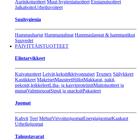
Aurinkotuotteet
Muut hygieniatuotteet
Ensiaputuotteet
Jalkahoito
Urheiluvoiteet
Suuhygienia
Hammasharjat
Hammastahnat
Hammaslangat & hammastikut
Suuvedet
PÄIVITTÄISTUOTTEET
Elintarvikkeet
Kuivatuotteet
Leivät,keksit&leivonnaiset
Texmex
Säilykkeet
Kastikkeet
Makeiset
Mausteet
Hillot
Makkarat, nakit,
pekonit,leikkeleet
Liha- ja kasviproteiinit
Maitotuotteet ja
munat
Valmisruoat
Sipsit ja snacksit
Pakasteet
Juomat
Kahvit
Teet
Mehut
Virvoitusjuomat
Energiajuomat
Kaakaot
Urheilujuomat
Taloustavarat