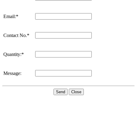
Email:*
Contact No.*
Quantity:*
Message:
Send
Close