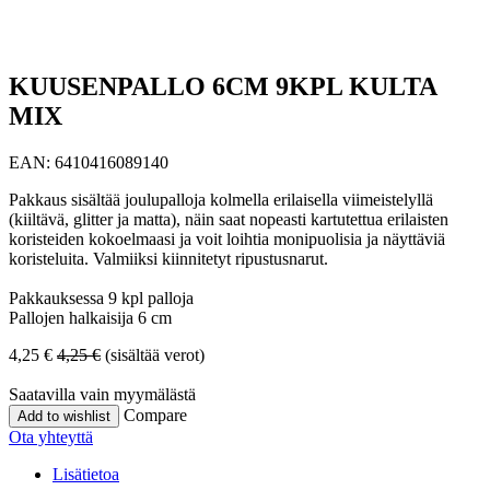
KUUSENPALLO 6CM 9KPL KULTA
MIX
EAN:
6410416089140
Pakkaus sisältää joulupalloja kolmella erilaisella viimeistelyllä
(kiiltävä, glitter ja matta), näin saat nopeasti kartutettua erilaisten
koristeiden kokoelmaasi ja voit loihtia monipuolisia ja näyttäviä
koristeluita. Valmiiksi kiinnitetyt ripustusnarut.
Pakkauksessa 9 kpl palloja
Pallojen halkaisija 6 cm
4,25
€
4,25
€
(sisältää verot)
Saatavilla vain myymälästä
Compare
Add to wishlist
Ota yhteyttä
Lisätietoa