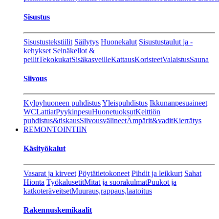
Sisustus
Sisustustekstiilit
Säilytys
Huonekalut
Sisustustaulut ja -
kehykset
Seinäkellot &
peilit
Tekokukat
Sisäkasveille
Kattaus
Koristeet
Valaistus
Sauna
Siivous
Kylpyhuoneen puhdistus
Yleispuhdistus
Ikkunanpesuaineet
WC
Lattiat
Pyykinpesu
Huonetuoksut
Keittiön
puhdistus&tiskaus
Siivousvälineet
Ämpärit&vadit
Kierrätys
REMONTOINTIIN
Käsityökalut
Vasarat ja kirveet
Pöytätietokoneet
Pihdit ja leikkurt
Sahat
Hionta
Työkalusetit
Mitat ja suorakulmat
Puukot ja
katkoteräveitset
Muuraus,rappaus,laatoitus
Rakennuskemikaalit