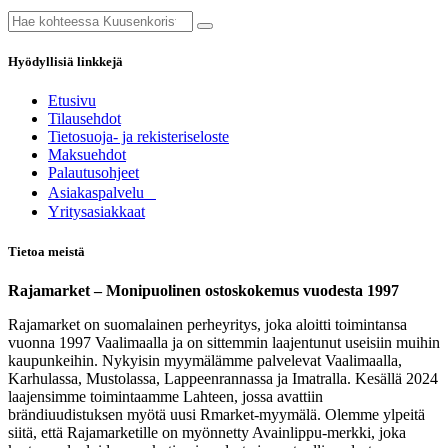
Hyödyllisiä linkkejä
Etusivu
Tilausehdot
Tietosuoja- ja rekisteriseloste
Maksuehdot
Palautusohjeet
Asia​k​aspalvelu
​Yritysasiakkaat
Tietoa meistä
Rajamarket – Monipuolinen ostoskokemus vuodesta 1997
Rajamarket on suomalainen perheyritys, joka aloitti toimintansa
vuonna 1997 Vaalimaalla ja on sittemmin laajentunut useisiin muihin
kaupunkeihin. Nykyisin myymälämme palvelevat Vaalimaalla,
Karhulassa, Mustolassa, Lappeenrannassa ja Imatralla. Kesällä 2024
laajensimme toimintaamme Lahteen, jossa avattiin
brändiuudistuksen myötä uusi Rmarket-myymälä. Olemme ylpeitä
siitä, että Rajamarketille on myönnetty Avainlippu-merkki, joka