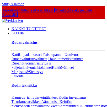
Siirry sisältöön
Tarjoukset
Outlet
Yritysasiakkaat
Rmarket
Asiakaspalvelu
Myymälät
KAIKKI TUOTTEET
KOTIIN
Ruoanvalmistus
Kattilat,padat,kasarit
Paistinpannut
Uunivuoat
Ruoanvalmistusvälineet
Hauduttimet&keittimet
Ruoan&juoman säilytys ja
kuljetus
Leivonta
Irtokannet
Keittiövälineet
Marjastus&Sienestys
Säilöntä
Kodintekniikka
Kauneus- ja hyvinvointilaitteet
Kodin turvallisuus
Tietokonetarvikkeet
Äänentoisto
Keittiön
pienkoneet
Kännykkätarvikkeet
Lämmittimet
Tuulettimet
Paristot