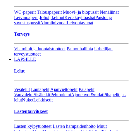
WC-paperit
Talouspaperit
Muovi- ja biopussit
Nenäliinat
Leivinpaperit,foliot, kelmut
Kertakäyttöastiat
Paisto- ja
savustuspussit
Alumiinivuoat
Leivontavuoat
Terveys
Vitamiinit ja luontaistuotteet
Painonhallinta
Urheilijan
terveystuotteet
LAPSILLE
Lelut
Vesilelut
Lautapelit
Ajanviettopelit
Palapelit
Vauvalelut
Sisäleikit
Pehmolelut
Ajoneuvot&radat
Pihapelit ja -
lelut
Nuket
Leikkisetit
Lastentarvikkeet
Lasten kylpytuotteet
Lasten hampaidenhoito
Muut