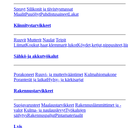
Sprayt
Silikonit ja tiivistysmassat
Maalit
Puuöljyt
Puhdistusaineet
Lakat
Kiinnitystarvikkeet
Ruuvit
Mutterit
Naulat
Teipit
Liimat
Koukut,haat,klemmarit,lukot
Köydet,ketjut,nippusiteet,lii
Sähkö-ja akkutyökalut
Porakoneet
Ruuvi- ja mutterivääntimet
Kulmahiomakone
Poranterät ja laikat
Hylsy- ja kärkisarjat
Rakennustarvikkeet
Suojavarusteet
Maalaustarvikkeet
Rakennuslämmittimet ja -
valot
Kulma- ja naulauslevyt
Työkalujen
säilytys
Rakennuspaljut
Pintamateriaalit
Lvis