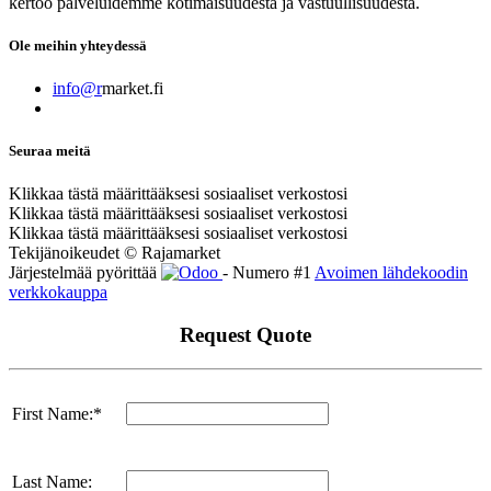
kertoo palveluidemme kotimaisuudesta ja vastuullisuudesta.
Ole meihin yhteydessä
info@r
market.fi
Seuraa meitä
Klikkaa tästä määrittääksesi sosiaaliset verkostosi
Klikkaa tästä määrittääksesi sosiaaliset verkostosi
Klikkaa tästä määrittääksesi sosiaaliset verkostosi
Tekijänoikeudet © Rajamarket
Järjestelmää pyörittää
- Numero #1
Avoimen lähdekoodin
verkkokauppa
Request Quote
First Name:*
Last Name: