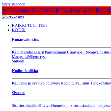
Siirry sisältöön
Tarjoukset
Outlet
Yritysasiakkaat
Rmarket
Asiakaspalvelu
Myymälä
KAIKKI TUOTTEET
KOTIIN
Ruoanvalmistus
Kattilat,padat,kasarit
Paistinpannut
Uunivuoat
Ruoanvalmistusv
Marjastus&Sienestys
Säilöntä
Kodintekniikka
Kauneus- ja hyvinvointilaitteet
Kodin turvallisuus
Tietokonetar
Sisustus
Sisustustekstiilit
Säilytys
Huonekalut
Sisustustaulut ja -kehykse