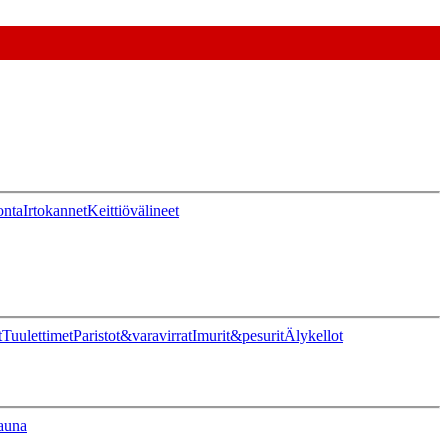
onta
Irtokannet
Keittiövälineet
t
Tuulettimet
Paristot&varavirrat
Imurit&pesurit
Älykellot
auna