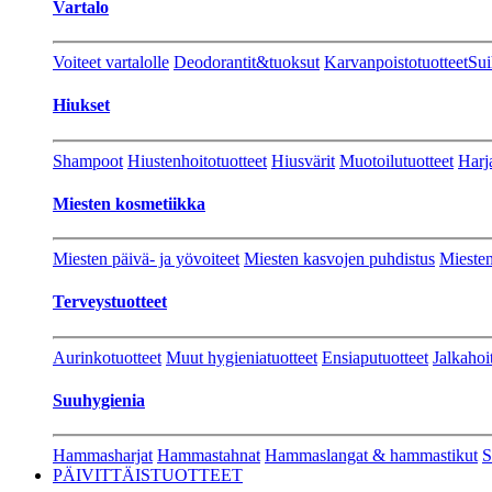
Vartalo
Voiteet vartalolle
Deodorantit&tuoksut
Karvanpoistotuotteet
Sui
Hiukset
Shampoot
Hiustenhoitotuotteet
Hiusvärit
Muotoilutuotteet
Harj
Miesten kosmetiikka
Miesten päivä- ja yövoiteet
Miesten kasvojen puhdistus
Miesten
Terveystuotteet
Aurinkotuotteet
Muut hygieniatuotteet
Ensiaputuotteet
Jalkahoi
Suuhygienia
Hammasharjat
Hammastahnat
Hammaslangat & hammastikut
S
PÄIVITTÄISTUOTTEET