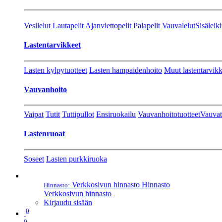
Vesilelut
Lautapelit
Ajanviettopelit
Palapelit
Vauvalelut
Sisäleiki
Lastentarvikkeet
Lasten kylpytuotteet
Lasten hampaidenhoito
Muut lastentarvikk
Vauvanhoito
Vaipat
Tutit
Tuttipullot
Ensiruokailu
Vauvanhoitotuotteet
Vauvat
Lastenruoat
Soseet
Lasten purkkiruoka
Verkkosivun hinnasto
Hinnasto
Hinnasto:
Verkkosivun hinnasto
Kirjaudu sisään
0
0