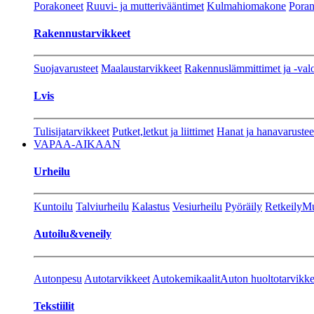
Porakoneet
Ruuvi- ja mutterivääntimet
Kulmahiomakone
Porant
Rakennustarvikkeet
Suojavarusteet
Maalaustarvikkeet
Rakennuslämmittimet ja -val
Lvis
Tulisijatarvikkeet
Putket,letkut ja liittimet
Hanat ja hanavarustee
VAPAA-AIKAAN
Urheilu
Kuntoilu
Talviurheilu
Kalastus
Vesiurheilu
Pyöräily
Retkeily
Mu
Autoilu&veneily
Autonpesu
Autotarvikkeet
Autokemikaalit
Auton huoltotarvikke
Tekstiilit