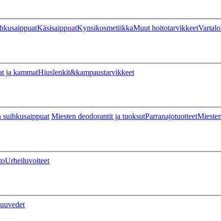
hkusaippuat
Käsisaippuat
Kynsikosmetiikka
Muut hoitotarvikkeet
Vartalo
at ja kammat
Hiuslenkit&kampaustarvikkeet
 suihkusaippuat
Miesten deodorantit ja tuoksut
Parranajotuotteet
Miesten
to
Urheiluvoiteet
uuvedet