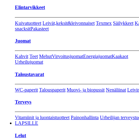
Elintarvikkeet
Kuivatuotteet
Leivät,keksit&leivonnaiset
Texmex
Säilykkeet
Ka
snacksit
Pakasteet
Juomat
Kahvit
Teet
Mehut
Virvoitusjuomat
Energiajuomat
Kaakaot
Urheilujuomat
Taloustavarat
WC-paperit
Talouspaperit
Muovi- ja biopussit
Nenäliinat
Leivin
Terveys
Vitamiinit ja luontaistuotteet
Painonhallinta
Urheilijan terveystu
LAPSILLE
Lelut