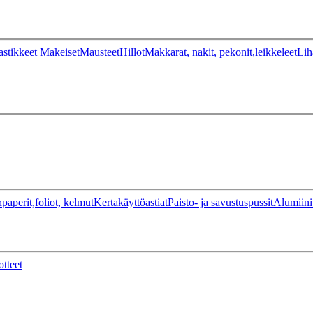
stikkeet
Makeiset
Mausteet
Hillot
Makkarat, nakit, pekonit,leikkeleet
Lih
paperit,foliot, kelmut
Kertakäyttöastiat
Paisto- ja savustuspussit
Alumiini
otteet