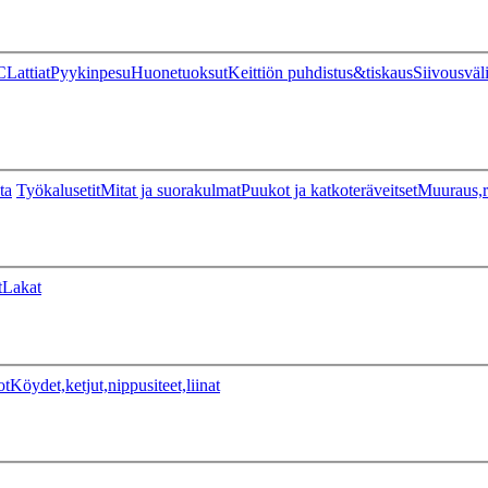
C
Lattiat
Pyykinpesu
Huonetuoksut
Keittiön puhdistus&tiskaus
Siivousväl
ta
Työkalusetit
Mitat ja suorakulmat
Puukot ja katkoteräveitset
Muuraus,r
t
Lakat
ot
Köydet,ketjut,nippusiteet,liinat