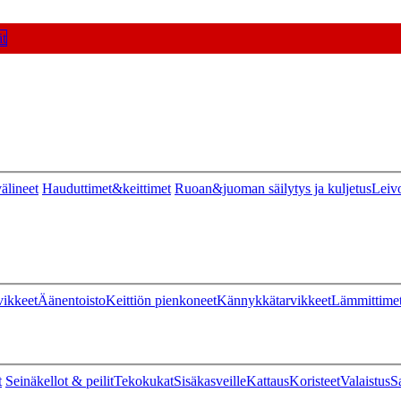
t
älineet
Hauduttimet&keittimet
Ruoan&juoman säilytys ja kuljetus
Leiv
vikkeet
Äänentoisto
Keittiön pienkoneet
Kännykkätarvikkeet
Lämmittime
t
Seinäkellot & peilit
Tekokukat
Sisäkasveille
Kattaus
Koristeet
Valaistus
S