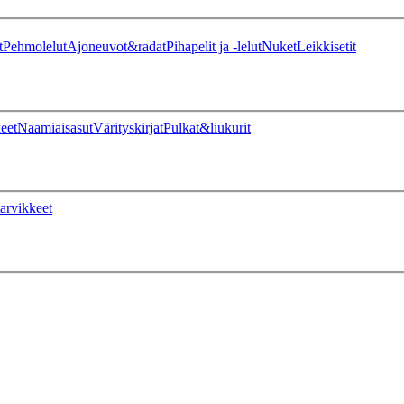
t
Pehmolelut
Ajoneuvot&radat
Pihapelit ja -lelut
Nuket
Leikkisetit
eet
Naamiaisasut
Värityskirjat
Pulkat&liukurit
arvikkeet