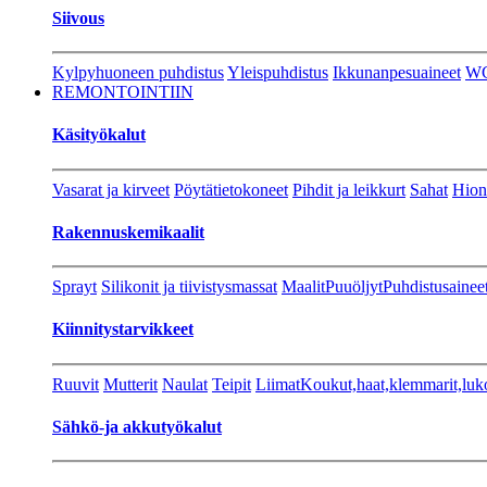
Siivous
Kylpyhuoneen puhdistus
Yleispuhdistus
Ikkunanpesuaineet
W
REMONTOINTIIN
Käsityökalut
Vasarat ja kirveet
Pöytätietokoneet
Pihdit ja leikkurt
Sahat
Hion
Rakennuskemikaalit
Sprayt
Silikonit ja tiivistysmassat
Maalit
Puuöljyt
Puhdistusainee
Kiinnitystarvikkeet
Ruuvit
Mutterit
Naulat
Teipit
Liimat
Koukut,haat,klemmarit,luk
Sähkö-ja akkutyökalut