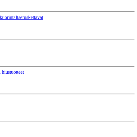
kuorinta
Itseruskettavat
 hiustuotteet