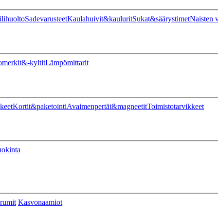
ilihuolto
Sadevarusteet
Kaulahuivit&kaulurit
Sukat&säärystimet
Naisten v
omerkit&-kyltit
Lämpömittarit
keet
Kortit&paketointi
Avaimenpertät&magneetit
Toimistotarvikkeet
uokinta
rumit
Kasvonaamiot