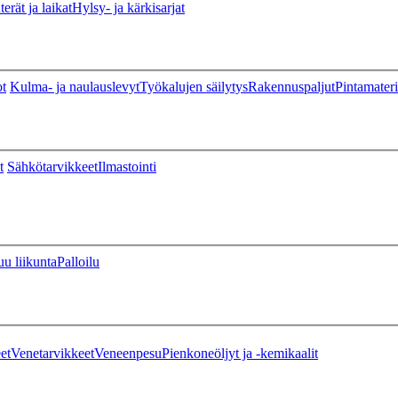
erät ja laikat
Hylsy- ja kärkisarjat
ot
Kulma- ja naulauslevyt
Työkalujen säilytys
Rakennuspaljut
Pintamateri
t
Sähkötarvikkeet
Ilmastointi
u liikunta
Palloilu
et
Venetarvikkeet
Veneenpesu
Pienkoneöljyt ja -kemikaalit