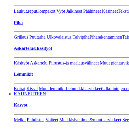
Laukut,reput,lompakot
Vyöt
Jalkineet
Päähineet
Käsineet
Teksti
Piha
Grillaus
Puutarha
Ulkovalaistus
Talvipiha
Piharakentaminen
Tal
Askartelu&käsityöt
Käsityöt
Askartelu
Piirustus-ja maalausvälineet
Muut pientarvik
Lemmikit
Koirat
Kissat
Muut lemmikit
Lemmikkitarvikkeet
Ulkolintujen r
KAUNEUTEEN
Kasvot
Meikit
Puhdistus
Voiteet
Meikkisiveltimet&muut tarvikkeet
See