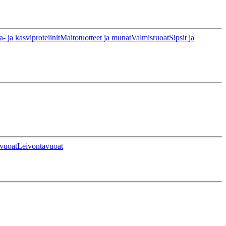
a- ja kasviproteiinit
Maitotuotteet ja munat
Valmisruoat
Sipsit ja
vuoat
Leivontavuoat