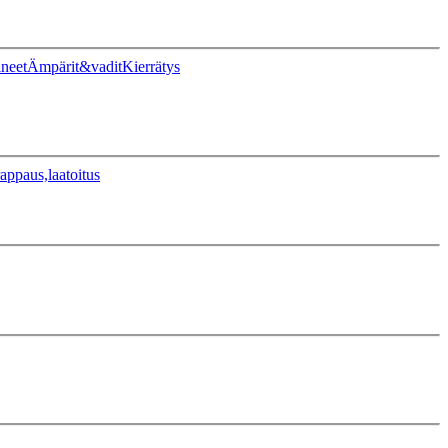
ineet
Ämpärit&vadit
Kierrätys
appaus,laatoitus