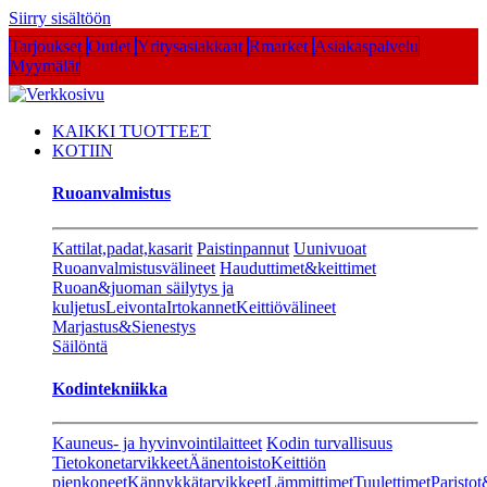
Siirry sisältöön
Tarjoukset
Outlet
Yritysasiakkaat
Rmarket
Asiakaspalvelu
Myymälät
KAIKKI TUOTTEET
KOTIIN
Ruoanvalmistus
Kattilat,padat,kasarit
Paistinpannut
Uunivuoat
Ruoanvalmistusvälineet
Hauduttimet&keittimet
Ruoan&juoman säilytys ja
kuljetus
Leivonta
Irtokannet
Keittiövälineet
Marjastus&Sienestys
Säilöntä
Kodintekniikka
Kauneus- ja hyvinvointilaitteet
Kodin turvallisuus
Tietokonetarvikkeet
Äänentoisto
Keittiön
pienkoneet
Kännykkätarvikkeet
Lämmittimet
Tuulettimet
Paristot