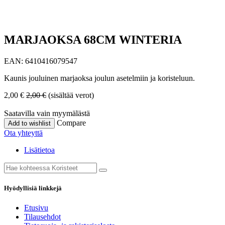
MARJAOKSA 68CM WINTERIA
EAN:
6410416079547
Kaunis jouluinen marjaoksa joulun asetelmiin ja koristeluun.
2,00
€
2,00
€
(sisältää verot)
Saatavilla vain myymälästä
Compare
Add to wishlist
Ota yhteyttä
Lisätietoa
Hyödyllisiä linkkejä
Etusivu
Tilausehdot