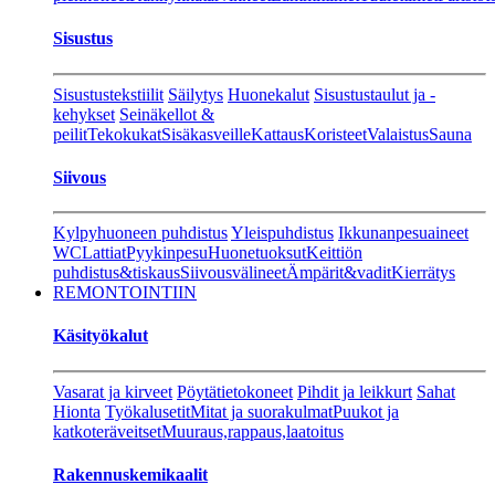
Sisustus
Sisustustekstiilit
Säilytys
Huonekalut
Sisustustaulut ja -
kehykset
Seinäkellot &
peilit
Tekokukat
Sisäkasveille
Kattaus
Koristeet
Valaistus
Sauna
Siivous
Kylpyhuoneen puhdistus
Yleispuhdistus
Ikkunanpesuaineet
WC
Lattiat
Pyykinpesu
Huonetuoksut
Keittiön
puhdistus&tiskaus
Siivousvälineet
Ämpärit&vadit
Kierrätys
REMONTOINTIIN
Käsityökalut
Vasarat ja kirveet
Pöytätietokoneet
Pihdit ja leikkurt
Sahat
Hionta
Työkalusetit
Mitat ja suorakulmat
Puukot ja
katkoteräveitset
Muuraus,rappaus,laatoitus
Rakennuskemikaalit