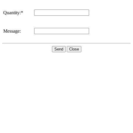
Quantity:*
Message:
Send
Close