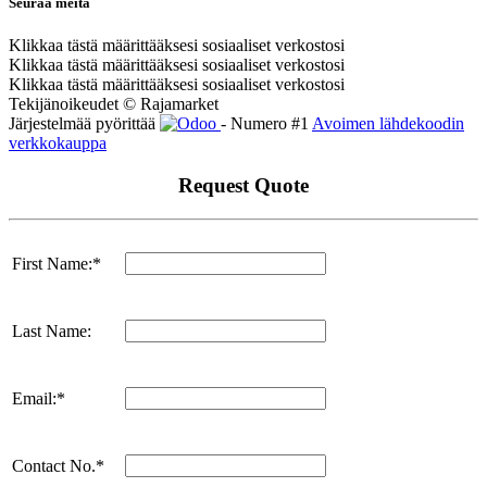
Seuraa meitä
Klikkaa tästä määrittääksesi sosiaaliset verkostosi
Klikkaa tästä määrittääksesi sosiaaliset verkostosi
Klikkaa tästä määrittääksesi sosiaaliset verkostosi
Tekijänoikeudet © Rajamarket
Järjestelmää pyörittää
- Numero #1
Avoimen lähdekoodin
verkkokauppa
Request Quote
First Name:*
Last Name:
Email:*
Contact No.*