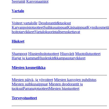
Seerumit
Kasvonaamiot
Vartalo
Voiteet vartalolle
Deodorantit&tuoksut
Karvanpoistotuotteet
Suihkusaippuat
Käsisaippuat
Kynsikosmeti
hoitotarvikkeet
Vartalokuorinta
Itseruskettavat
Hiukset
Shampoot
Hiustenhoitotuotteet
Hiusvärit
Muotoilutuotteet
Harjat ja kammat
Hiuslenkit&kampaustarvikkeet
Miesten kosmetiikka
Miesten päivä- ja yövoiteet
Miesten kasvojen puhdistus
Miesten suihkusaippuat
Miesten deodorantit ja
tuoksut
Parranajotuotteet
Miesten hiustuotteet
Terveystuotteet