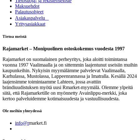
Tietosuoja- ja rekisteriseloste
Maksuehdot
Palautusohjeet
Asia​k​aspalvelu
​Yritysasiakkaat
Tietoa meistä
Rajamarket – Monipuolinen ostoskokemus vuodesta 1997
Rajamarket on suomalainen perheyritys, joka aloitti toimintansa
vuonna 1997 Vaalimaalla ja on sittemmin laajentunut useisiin muihin
kaupunkeihin. Nykyisin myymälämme palvelevat Vaalimaalla,
Karhulassa, Mustolassa, Lappeenrannassa ja Imatralla. Kesällä 2024
laajensimme toimintaamme Lahteen, jossa avattiin
brändiuudistuksen myötä uusi Rmarket-myymälä. Olemme ylpeitä
siitä, että Rajamarketille on myönnetty Avainlippu-merkki, joka
kertoo palveluidemme kotimaisuudesta ja vastuullisuudesta.
Ole meihin yhteydessä
info@r
market.fi