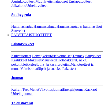
Aurinkotuotteet
Muut hygieniatuotteet
Ensiaputuotteet
Jalkahoito
Urheiluvoiteet
Suuhygienia
Hammasharjat
Hammastahnat
Hammaslangat & hammastikut
Suuvedet
PÄIVITTÄISTUOTTEET
Elintarvikkeet
Kuivatuotteet
Leivät,keksit&leivonnaiset
Texmex
Säilykkeet
Kastikkeet
Makeiset
Mausteet
Hillot
Makkarat, nakit,
pekonit,leikkeleet
Liha- ja kasviproteiinit
Maitotuotteet ja
munat
Valmisruoat
Sipsit ja snacksit
Pakasteet
Juomat
Kahvit
Teet
Mehut
Virvoitusjuomat
Energiajuomat
Kaakaot
Urheilujuomat
Taloustavarat