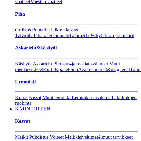
vaatteet
Miesten vaatteet
Piha
Grillaus
Puutarha
Ulkovalaistus
Talvipiha
Piharakentaminen
Talomerkit&-kyltit
Lämpömittarit
Askartelu&käsityöt
Käsityöt
Askartelu
Piirustus-ja maalausvälineet
Muut
pientarvikkeet
Kortit&paketointi
Avaimenpertät&magneetit
Toimi
Lemmikit
Koirat
Kissat
Muut lemmikit
Lemmikkitarvikkeet
Ulkolintujen
ruokinta
KAUNEUTEEN
Kasvot
Meikit
Puhdistus
Voiteet
Meikkisiveltimet&muut tarvikkeet