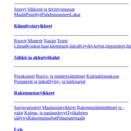
Sprayt
Silikonit ja tiivistysmassat
Maalit
Puuöljyt
Puhdistusaineet
Lakat
Kiinnitystarvikkeet
Ruuvit
Mutterit
Naulat
Teipit
Liimat
Koukut,haat,klemmarit,lukot
Köydet,ketjut,nippusiteet,lii
Sähkö-ja akkutyökalut
Porakoneet
Ruuvi- ja mutterivääntimet
Kulmahiomakone
Poranterät ja laikat
Hylsy- ja kärkisarjat
Rakennustarvikkeet
Suojavarusteet
Maalaustarvikkeet
Rakennuslämmittimet ja -
valot
Kulma- ja naulauslevyt
Työkalujen
säilytys
Rakennuspaljut
Pintamateriaalit
Lvis