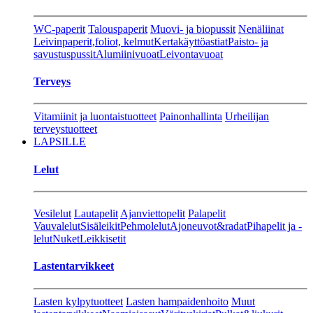
WC-paperit
Talouspaperit
Muovi- ja biopussit
Nenäliinat
Leivinpaperit,foliot, kelmut
Kertakäyttöastiat
Paisto- ja
savustuspussit
Alumiinivuoat
Leivontavuoat
Terveys
Vitamiinit ja luontaistuotteet
Painonhallinta
Urheilijan
terveystuotteet
LAPSILLE
Lelut
Vesilelut
Lautapelit
Ajanviettopelit
Palapelit
Vauvalelut
Sisäleikit
Pehmolelut
Ajoneuvot&radat
Pihapelit ja -
lelut
Nuket
Leikkisetit
Lastentarvikkeet
Lasten kylpytuotteet
Lasten hampaidenhoito
Muut