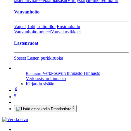
lastentarvikkeet
Naamiaisasut
Värityskirjat
Pulkat&liukurit
Vauvanhoito
Vaipat
Tutit
Tuttipullot
Ensiruokailu
Vauvanhoitotuotteet
Vauvatarvikkeet
Lastenruoat
Soseet
Lasten purkkiruoka
Verkkosivun hinnasto
Hinnasto
Hinnasto:
Verkkosivun hinnasto
Kirjaudu sisään
0
0
0