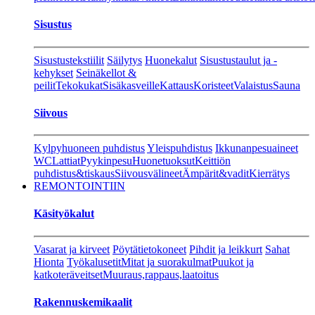
Sisustus
Sisustustekstiilit
Säilytys
Huonekalut
Sisustustaulut ja -
kehykset
Seinäkellot &
peilit
Tekokukat
Sisäkasveille
Kattaus
Koristeet
Valaistus
Sauna
Siivous
Kylpyhuoneen puhdistus
Yleispuhdistus
Ikkunanpesuaineet
WC
Lattiat
Pyykinpesu
Huonetuoksut
Keittiön
puhdistus&tiskaus
Siivousvälineet
Ämpärit&vadit
Kierrätys
REMONTOINTIIN
Käsityökalut
Vasarat ja kirveet
Pöytätietokoneet
Pihdit ja leikkurt
Sahat
Hionta
Työkalusetit
Mitat ja suorakulmat
Puukot ja
katkoteräveitset
Muuraus,rappaus,laatoitus
Rakennuskemikaalit