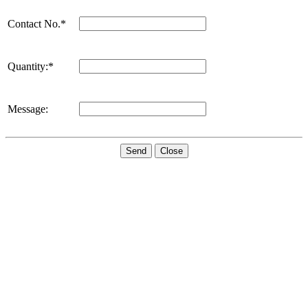
Contact No.*
Quantity:*
Message:
Send
Close