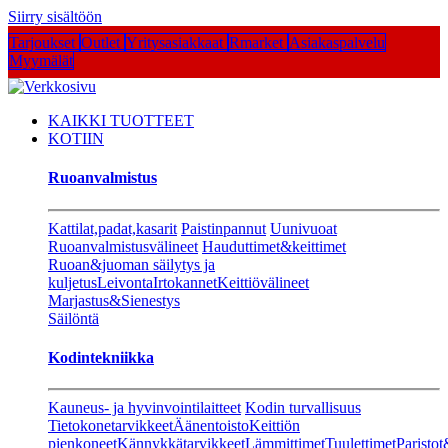
Siirry sisältöön
Tarjoukset
Outlet
Yritysasiakkaat
Rmarket
Asiakaspalvelu
Myymälät
KAIKKI TUOTTEET
KOTIIN
Ruoanvalmistus
Kattilat,padat,kasarit
Paistinpannut
Uunivuoat
Ruoanvalmistusvälineet
Hauduttimet&keittimet
Ruoan&juoman säilytys ja
kuljetus
Leivonta
Irtokannet
Keittiövälineet
Marjastus&Sienestys
Säilöntä
Kodintekniikka
Kauneus- ja hyvinvointilaitteet
Kodin turvallisuus
Tietokonetarvikkeet
Äänentoisto
Keittiön
pienkoneet
Kännykkätarvikkeet
Lämmittimet
Tuulettimet
Paristot