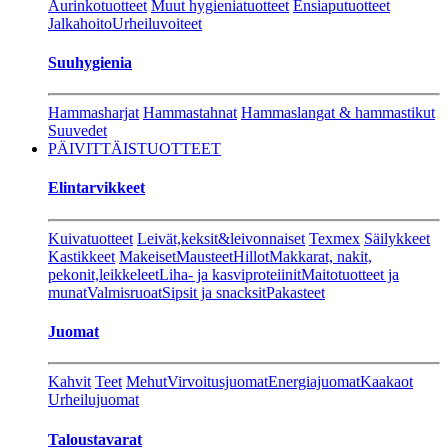
Aurinkotuotteet
Muut hygieniatuotteet
Ensiaputuotteet
Jalkahoito
Urheiluvoiteet
Suuhygienia
Hammasharjat
Hammastahnat
Hammaslangat & hammastikut
Suuvedet
PÄIVITTÄISTUOTTEET
Elintarvikkeet
Kuivatuotteet
Leivät,keksit&leivonnaiset
Texmex
Säilykkeet
Kastikkeet
Makeiset
Mausteet
Hillot
Makkarat, nakit,
pekonit,leikkeleet
Liha- ja kasviproteiinit
Maitotuotteet ja
munat
Valmisruoat
Sipsit ja snacksit
Pakasteet
Juomat
Kahvit
Teet
Mehut
Virvoitusjuomat
Energiajuomat
Kaakaot
Urheilujuomat
Taloustavarat