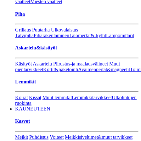
vaatteet
Miesten vaatteet
Piha
Grillaus
Puutarha
Ulkovalaistus
Talvipiha
Piharakentaminen
Talomerkit&-kyltit
Lämpömittarit
Askartelu&käsityöt
Käsityöt
Askartelu
Piirustus-ja maalausvälineet
Muut
pientarvikkeet
Kortit&paketointi
Avaimenpertät&magneetit
Toimi
Lemmikit
Koirat
Kissat
Muut lemmikit
Lemmikkitarvikkeet
Ulkolintujen
ruokinta
KAUNEUTEEN
Kasvot
Meikit
Puhdistus
Voiteet
Meikkisiveltimet&muut tarvikkeet