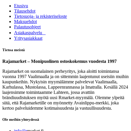
Etusivu
Tilausehdot
Tietosuoja- ja rekisteriseloste
Maksuehdot
Palautusohjeet
Asia​k​aspalvelu
​Yritysasiakkaat
Tietoa meistä
Rajamarket – Monipuolinen ostoskokemus vuodesta 1997
Rajamarket on suomalainen perheyritys, joka aloitti toimintansa
vuonna 1997 Vaalimaalla ja on sittemmin laajentunut useisiin muihin
kaupunkeihin. Nykyisin myymälämme palvelevat Vaalimaalla,
Karhulassa, Mustolassa, Lappeenrannassa ja Imatralla. Kesällä 2024
laajensimme toimintaamme Lahteen, jossa avattiin
brändiuudistuksen myötä uusi Rmarket-myymälä. Olemme ylpeitä
siitä, että Rajamarketille on myönnetty Avainlippu-merkki, joka
kertoo palveluidemme kotimaisuudesta ja vastuullisuudesta.
Ole meihin yhteydessä
info@r
market.fi