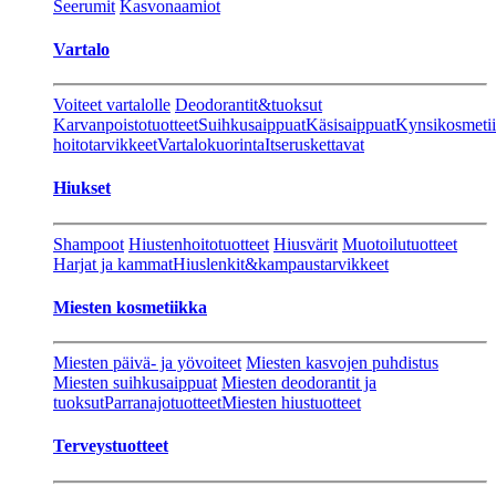
Seerumit
Kasvonaamiot
Vartalo
Voiteet vartalolle
Deodorantit&tuoksut
Karvanpoistotuotteet
Suihkusaippuat
Käsisaippuat
Kynsikosmeti
hoitotarvikkeet
Vartalokuorinta
Itseruskettavat
Hiukset
Shampoot
Hiustenhoitotuotteet
Hiusvärit
Muotoilutuotteet
Harjat ja kammat
Hiuslenkit&kampaustarvikkeet
Miesten kosmetiikka
Miesten päivä- ja yövoiteet
Miesten kasvojen puhdistus
Miesten suihkusaippuat
Miesten deodorantit ja
tuoksut
Parranajotuotteet
Miesten hiustuotteet
Terveystuotteet