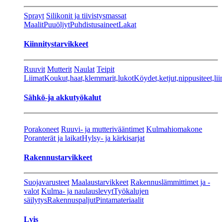
Sprayt
Silikonit ja tiivistysmassat
Maalit
Puuöljyt
Puhdistusaineet
Lakat
Kiinnitystarvikkeet
Ruuvit
Mutterit
Naulat
Teipit
Liimat
Koukut,haat,klemmarit,lukot
Köydet,ketjut,nippusiteet,lii
Sähkö-ja akkutyökalut
Porakoneet
Ruuvi- ja mutterivääntimet
Kulmahiomakone
Poranterät ja laikat
Hylsy- ja kärkisarjat
Rakennustarvikkeet
Suojavarusteet
Maalaustarvikkeet
Rakennuslämmittimet ja -
valot
Kulma- ja naulauslevyt
Työkalujen
säilytys
Rakennuspaljut
Pintamateriaalit
Lvis