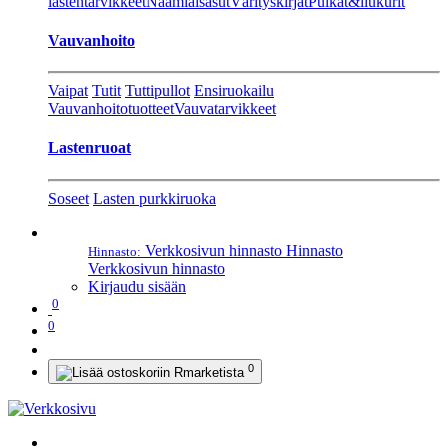
lastentarvikkeet
Naamiaisasut
Värityskirjat
Pulkat&liukurit
Vauvanhoito
Vaipat
Tutit
Tuttipullot
Ensiruokailu
Vauvanhoitotuotteet
Vauvatarvikkeet
Lastenruoat
Soseet
Lasten purkkiruoka
Verkkosivun hinnasto
Hinnasto
Hinnasto:
Verkkosivun hinnasto
Kirjaudu sisään
0
0
0