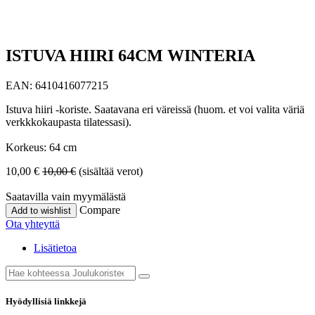
ISTUVA HIIRI 64CM WINTERIA
EAN:
6410416077215
Istuva hiiri -koriste. Saatavana eri väreissä (huom. et voi valita väriä
verkkkokaupasta tilatessasi).
Korkeus: 64 cm
10,00
€
10,00
€
(sisältää verot)
Saatavilla vain myymälästä
Compare
Add to wishlist
Ota yhteyttä
Lisätietoa
Hyödyllisiä linkkejä