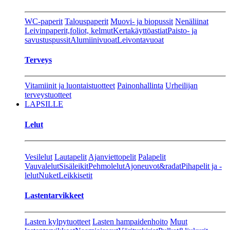
WC-paperit
Talouspaperit
Muovi- ja biopussit
Nenäliinat
Leivinpaperit,foliot, kelmut
Kertakäyttöastiat
Paisto- ja
savustuspussit
Alumiinivuoat
Leivontavuoat
Terveys
Vitamiinit ja luontaistuotteet
Painonhallinta
Urheilijan
terveystuotteet
LAPSILLE
Lelut
Vesilelut
Lautapelit
Ajanviettopelit
Palapelit
Vauvalelut
Sisäleikit
Pehmolelut
Ajoneuvot&radat
Pihapelit ja -
lelut
Nuket
Leikkisetit
Lastentarvikkeet
Lasten kylpytuotteet
Lasten hampaidenhoito
Muut