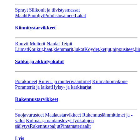
Sprayt
Silikonit ja tiivistysmassat
Maalit
Puuöljyt
Puhdistusaineet
Lakat
Kiinnitystarvikkeet
Ruuvit
Mutterit
Naulat
Teipit
Liimat
Koukut,haat,klemmarit,lukot
Köydet,ketjut,nippusiteet,lii
Sähkö-ja akkutyökalut
Porakoneet
Ruuvi- ja mutterivääntimet
Kulmahiomakone
Poranterät ja laikat
Hylsy- ja kärkisarjat
Rakennustarvikkeet
Suojavarusteet
Maalaustarvikkeet
Rakennuslämmittimet ja -
valot
Kulma- ja naulauslevyt
Työkalujen
säilytys
Rakennuspaljut
Pintamateriaalit
Lvis