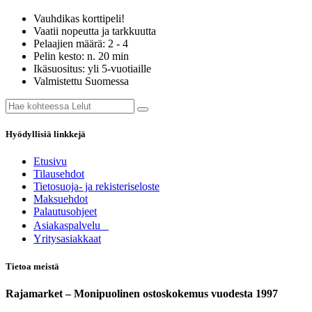
Vauhdikas korttipeli!
Vaatii nopeutta ja tarkkuutta
Pelaajien määrä: 2 - 4
Pelin kesto: n. 20 min
Ikäsuositus: yli 5-vuotiaille
Valmistettu Suomessa
Hyödyllisiä linkkejä
Etusivu
Tilausehdot
Tietosuoja- ja rekisteriseloste
Maksuehdot
Palautusohjeet
Asia​k​aspalvelu
​Yritysasiakkaat
Tietoa meistä
Rajamarket – Monipuolinen ostoskokemus vuodesta 1997