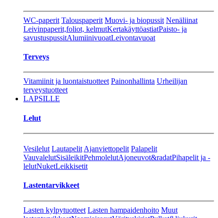
WC-paperit
Talouspaperit
Muovi- ja biopussit
Nenäliinat
Leivinpaperit,foliot, kelmut
Kertakäyttöastiat
Paisto- ja
savustuspussit
Alumiinivuoat
Leivontavuoat
Terveys
Vitamiinit ja luontaistuotteet
Painonhallinta
Urheilijan
terveystuotteet
LAPSILLE
Lelut
Vesilelut
Lautapelit
Ajanviettopelit
Palapelit
Vauvalelut
Sisäleikit
Pehmolelut
Ajoneuvot&radat
Pihapelit ja -
lelut
Nuket
Leikkisetit
Lastentarvikkeet
Lasten kylpytuotteet
Lasten hampaidenhoito
Muut