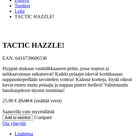
Etusivu
Tuotteet
Lelut
TACTIC HAZZLE!
TACTIC HAZZLE!
EAN:
6416739606538
Hyppää mukaan vauhdikkaaseen peliin, jossa nopeus ja
tarkkaavaisuus ratkaisevat! Kaikki pelaajat iskevät korttikasaan
nappauskepeillään tavoitellen voittoa! Käännä kortteja, löydä oikeat
kuvat ennen muita pelaajia ja nappaa pisteet itsellesi! Valmistaudu
hauskanpitoon täynnä toimintaa!
25,90
€
25,90
€
(sisältää verot)
Saatavilla vain myymälästä
Compare
Add to wishlist
Ota yhteyttä
Lisätietoa