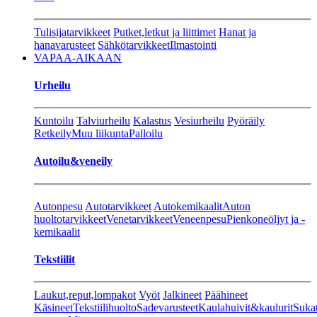
Tulisijatarvikkeet
Putket,letkut ja liittimet
Hanat ja
hanavarusteet
Sähkötarvikkeet
Ilmastointi
VAPAA-AIKAAN
Urheilu
Kuntoilu
Talviurheilu
Kalastus
Vesiurheilu
Pyöräily
Retkeily
Muu liikunta
Palloilu
Autoilu&veneily
Autonpesu
Autotarvikkeet
Autokemikaalit
Auton
huoltotarvikkeet
Venetarvikkeet
Veneenpesu
Pienkoneöljyt ja -
kemikaalit
Tekstiilit
Laukut,reput,lompakot
Vyöt
Jalkineet
Päähineet
Käsineet
Tekstiilihuolto
Sadevarusteet
Kaulahuivit&kaulurit
Suka