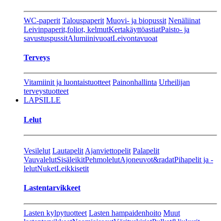
WC-paperit
Talouspaperit
Muovi- ja biopussit
Nenäliinat
Leivinpaperit,foliot, kelmut
Kertakäyttöastiat
Paisto- ja
savustuspussit
Alumiinivuoat
Leivontavuoat
Terveys
Vitamiinit ja luontaistuotteet
Painonhallinta
Urheilijan
terveystuotteet
LAPSILLE
Lelut
Vesilelut
Lautapelit
Ajanviettopelit
Palapelit
Vauvalelut
Sisäleikit
Pehmolelut
Ajoneuvot&radat
Pihapelit ja -
lelut
Nuket
Leikkisetit
Lastentarvikkeet
Lasten kylpytuotteet
Lasten hampaidenhoito
Muut