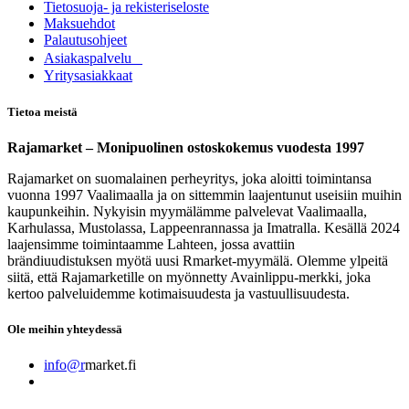
Tietosuoja- ja rekisteriseloste
Maksuehdot
Palautusohjeet
Asia​k​aspalvelu
​Yritysasiakkaat
Tietoa meistä
Rajamarket – Monipuolinen ostoskokemus vuodesta 1997
Rajamarket on suomalainen perheyritys, joka aloitti toimintansa
vuonna 1997 Vaalimaalla ja on sittemmin laajentunut useisiin muihin
kaupunkeihin. Nykyisin myymälämme palvelevat Vaalimaalla,
Karhulassa, Mustolassa, Lappeenrannassa ja Imatralla. Kesällä 2024
laajensimme toimintaamme Lahteen, jossa avattiin
brändiuudistuksen myötä uusi Rmarket-myymälä. Olemme ylpeitä
siitä, että Rajamarketille on myönnetty Avainlippu-merkki, joka
kertoo palveluidemme kotimaisuudesta ja vastuullisuudesta.
Ole meihin yhteydessä
info@r
market.fi