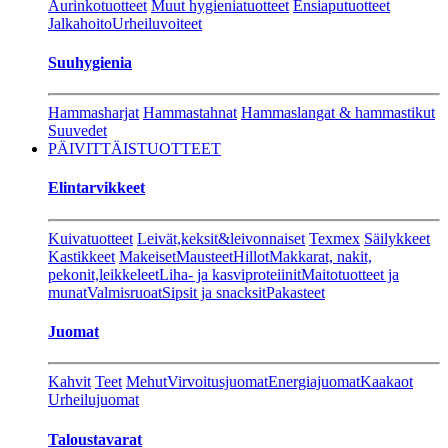
Aurinkotuotteet
Muut hygieniatuotteet
Ensiaputuotteet
Jalkahoito
Urheiluvoiteet
Suuhygienia
Hammasharjat
Hammastahnat
Hammaslangat & hammastikut
Suuvedet
PÄIVITTÄISTUOTTEET
Elintarvikkeet
Kuivatuotteet
Leivät,keksit&leivonnaiset
Texmex
Säilykkeet
Kastikkeet
Makeiset
Mausteet
Hillot
Makkarat, nakit,
pekonit,leikkeleet
Liha- ja kasviproteiinit
Maitotuotteet ja
munat
Valmisruoat
Sipsit ja snacksit
Pakasteet
Juomat
Kahvit
Teet
Mehut
Virvoitusjuomat
Energiajuomat
Kaakaot
Urheilujuomat
Taloustavarat