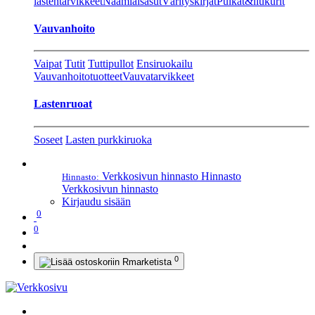
lastentarvikkeet
Naamiaisasut
Värityskirjat
Pulkat&liukurit
Vauvanhoito
Vaipat
Tutit
Tuttipullot
Ensiruokailu
Vauvanhoitotuotteet
Vauvatarvikkeet
Lastenruoat
Soseet
Lasten purkkiruoka
Verkkosivun hinnasto
Hinnasto
Hinnasto:
Verkkosivun hinnasto
Kirjaudu sisään
0
0
0