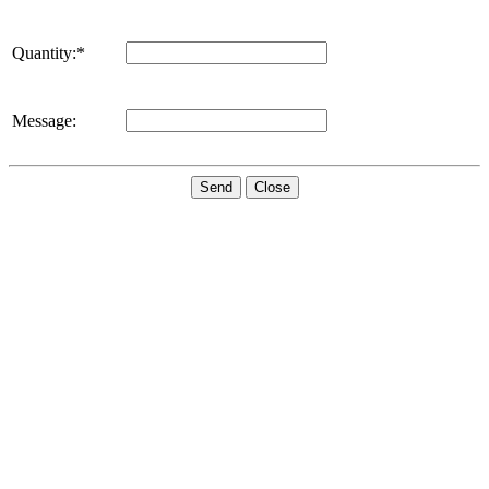
Quantity:*
Message:
Send
Close