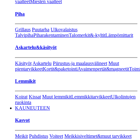
vaatteet
Miesten vaatteet
Piha
Grillaus
Puutarha
Ulkovalaistus
Talvipiha
Piharakentaminen
Talomerkit&-kyltit
Lämpömittarit
Askartelu&käsityöt
Käsityöt
Askartelu
Piirustus-ja maalausvälineet
Muut
pientarvikkeet
Kortit&paketointi
Avaimenpertät&magneetit
Toimi
Lemmikit
Koirat
Kissat
Muut lemmikit
Lemmikkitarvikkeet
Ulkolintujen
ruokinta
KAUNEUTEEN
Kasvot
Meikit
Puhdistus
Voiteet
Meikkisiveltimet&muut tarvikkeet