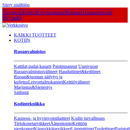
Siirry sisältöön
Tarjoukset
Outlet
Yritysasiakkaat
Rmarket
Asiakaspalvelu
Myymälät
KAIKKI TUOTTEET
KOTIIN
Ruoanvalmistus
Kattilat,padat,kasarit
Paistinpannut
Uunivuoat
Ruoanvalmistusvälineet
Hauduttimet&keittimet
Ruoan&juoman säilytys ja
kuljetus
Leivonta
Irtokannet
Keittiövälineet
Marjastus&Sienestys
Säilöntä
Kodintekniikka
Kauneus- ja hyvinvointilaitteet
Kodin turvallisuus
Tietokonetarvikkeet
Äänentoisto
Keittiön
pienkoneet
Kännykkätarvikkeet
Lämmittimet
Tuulettimet
Paristot