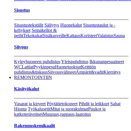
Sisustus
Sisustustekstiilit
Säilytys
Huonekalut
Sisustustaulut ja -
kehykset
Seinäkellot &
peilit
Tekokukat
Sisäkasveille
Kattaus
Koristeet
Valaistus
Sauna
Siivous
Kylpyhuoneen puhdistus
Yleispuhdistus
Ikkunanpesuaineet
WC
Lattiat
Pyykinpesu
Huonetuoksut
Keittiön
puhdistus&tiskaus
Siivousvälineet
Ämpärit&vadit
Kierrätys
REMONTOINTIIN
Käsityökalut
Vasarat ja kirveet
Pöytätietokoneet
Pihdit ja leikkurt
Sahat
Hionta
Työkalusetit
Mitat ja suorakulmat
Puukot ja
katkoteräveitset
Muuraus,rappaus,laatoitus
Rakennuskemikaalit