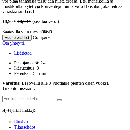
voi pitää tahmaisia tassujaan niistä erossa! Etsi mansikoilla ja
mustikoilla täytettyjä konvehteja, mutta varo Haisulia, joka haluaa
varastaa suklaasi!
18,90
€
18,90
€
(sisältää verot)
Saatavilla vain myymälästä
Compare
Add to wishlist
Ota yhteyttä
Lisätietoa
Pelaajamäärä: 2-4
Ikäsuositus: 3+
Peliaika: 15+ min
Varoitus!
Ei sovellu alle 3-vuotiaille pienten osien vuoksi.
Tukehtumisvaara.
Hyödyllisiä linkkejä
Etusivu
Tilausehdot