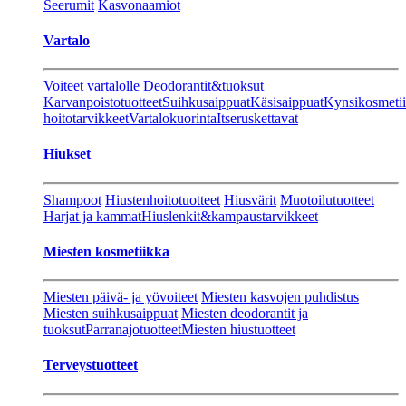
Seerumit
Kasvonaamiot
Vartalo
Voiteet vartalolle
Deodorantit&tuoksut
Karvanpoistotuotteet
Suihkusaippuat
Käsisaippuat
Kynsikosmeti
hoitotarvikkeet
Vartalokuorinta
Itseruskettavat
Hiukset
Shampoot
Hiustenhoitotuotteet
Hiusvärit
Muotoilutuotteet
Harjat ja kammat
Hiuslenkit&kampaustarvikkeet
Miesten kosmetiikka
Miesten päivä- ja yövoiteet
Miesten kasvojen puhdistus
Miesten suihkusaippuat
Miesten deodorantit ja
tuoksut
Parranajotuotteet
Miesten hiustuotteet
Terveystuotteet