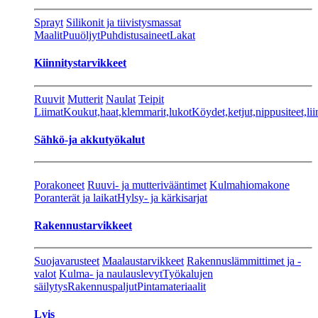
Sprayt
Silikonit ja tiivistysmassat
Maalit
Puuöljyt
Puhdistusaineet
Lakat
Kiinnitystarvikkeet
Ruuvit
Mutterit
Naulat
Teipit
Liimat
Koukut,haat,klemmarit,lukot
Köydet,ketjut,nippusiteet,lii
Sähkö-ja akkutyökalut
Porakoneet
Ruuvi- ja mutterivääntimet
Kulmahiomakone
Poranterät ja laikat
Hylsy- ja kärkisarjat
Rakennustarvikkeet
Suojavarusteet
Maalaustarvikkeet
Rakennuslämmittimet ja -
valot
Kulma- ja naulauslevyt
Työkalujen
säilytys
Rakennuspaljut
Pintamateriaalit
Lvis