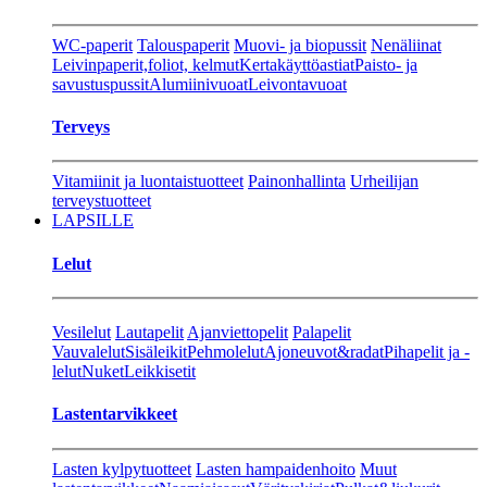
WC-paperit
Talouspaperit
Muovi- ja biopussit
Nenäliinat
Leivinpaperit,foliot, kelmut
Kertakäyttöastiat
Paisto- ja
savustuspussit
Alumiinivuoat
Leivontavuoat
Terveys
Vitamiinit ja luontaistuotteet
Painonhallinta
Urheilijan
terveystuotteet
LAPSILLE
Lelut
Vesilelut
Lautapelit
Ajanviettopelit
Palapelit
Vauvalelut
Sisäleikit
Pehmolelut
Ajoneuvot&radat
Pihapelit ja -
lelut
Nuket
Leikkisetit
Lastentarvikkeet
Lasten kylpytuotteet
Lasten hampaidenhoito
Muut