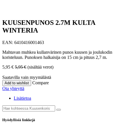
KUUSENPUNOS 2.7M KULTA
WINTERIA
EAN:
6410416001463
Mahtavan muhkea kullanvärinen punos kuusen ja joulukodin
koristeluun. Punoksen halkaisija on 15 cm ja pituus 2,7 m.
5,95
€
5,95
€
(sisältää verot)
Saatavilla vain myymälästä
Compare
Add to wishlist
Ota yhteyttä
Lisätietoa
Hyödyllisiä linkkejä