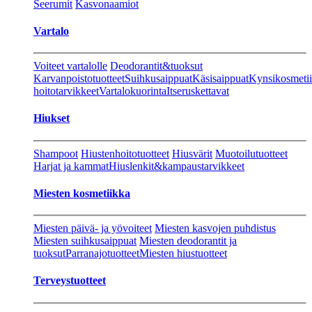
Seerumit
Kasvonaamiot
Vartalo
Voiteet vartalolle
Deodorantit&tuoksut
Karvanpoistotuotteet
Suihkusaippuat
Käsisaippuat
Kynsikosmeti
hoitotarvikkeet
Vartalokuorinta
Itseruskettavat
Hiukset
Shampoot
Hiustenhoitotuotteet
Hiusvärit
Muotoilutuotteet
Harjat ja kammat
Hiuslenkit&kampaustarvikkeet
Miesten kosmetiikka
Miesten päivä- ja yövoiteet
Miesten kasvojen puhdistus
Miesten suihkusaippuat
Miesten deodorantit ja
tuoksut
Parranajotuotteet
Miesten hiustuotteet
Terveystuotteet