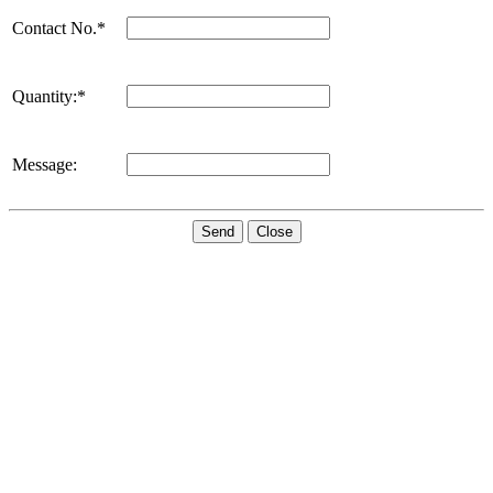
Contact No.*
Quantity:*
Message:
Send
Close