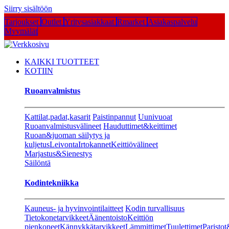
Siirry sisältöön
Tarjoukset
Outlet
Yritysasiakkaat
Rmarket
Asiakaspalvelu
Myymälät
KAIKKI TUOTTEET
KOTIIN
Ruoanvalmistus
Kattilat,padat,kasarit
Paistinpannut
Uunivuoat
Ruoanvalmistusvälineet
Hauduttimet&keittimet
Ruoan&juoman säilytys ja
kuljetus
Leivonta
Irtokannet
Keittiövälineet
Marjastus&Sienestys
Säilöntä
Kodintekniikka
Kauneus- ja hyvinvointilaitteet
Kodin turvallisuus
Tietokonetarvikkeet
Äänentoisto
Keittiön
pienkoneet
Kännykkätarvikkeet
Lämmittimet
Tuulettimet
Paristot