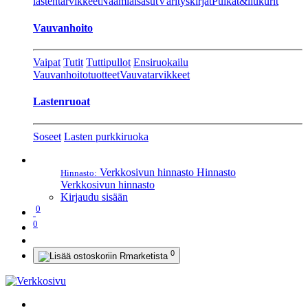
lastentarvikkeet
Naamiaisasut
Värityskirjat
Pulkat&liukurit
Vauvanhoito
Vaipat
Tutit
Tuttipullot
Ensiruokailu
Vauvanhoitotuotteet
Vauvatarvikkeet
Lastenruoat
Soseet
Lasten purkkiruoka
Verkkosivun hinnasto
Hinnasto
Hinnasto:
Verkkosivun hinnasto
Kirjaudu sisään
0
0
0