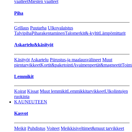
vaatteet
Miesten vaatteet
Piha
Grillaus
Puutarha
Ulkovalaistus
Talvipiha
Piharakentaminen
Talomerkit&-kyltit
Lämpömittarit
Askartelu&käsityöt
Käsityöt
Askartelu
Piirustus-ja maalausvälineet
Muut
pientarvikkeet
Kortit&paketointi
Avaimenpertät&magneetit
Toimi
Lemmikit
Koirat
Kissat
Muut lemmikit
Lemmikkitarvikkeet
Ulkolintujen
ruokinta
KAUNEUTEEN
Kasvot
Meikit
Puhdistus
Voiteet
Meikkisiveltimet&muut tarvikkeet