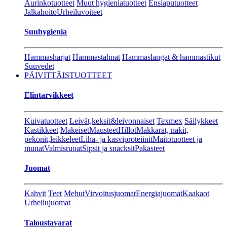
Aurinkotuotteet
Muut hygieniatuotteet
Ensiaputuotteet
Jalkahoito
Urheiluvoiteet
Suuhygienia
Hammasharjat
Hammastahnat
Hammaslangat & hammastikut
Suuvedet
PÄIVITTÄISTUOTTEET
Elintarvikkeet
Kuivatuotteet
Leivät,keksit&leivonnaiset
Texmex
Säilykkeet
Kastikkeet
Makeiset
Mausteet
Hillot
Makkarat, nakit,
pekonit,leikkeleet
Liha- ja kasviproteiinit
Maitotuotteet ja
munat
Valmisruoat
Sipsit ja snacksit
Pakasteet
Juomat
Kahvit
Teet
Mehut
Virvoitusjuomat
Energiajuomat
Kaakaot
Urheilujuomat
Taloustavarat