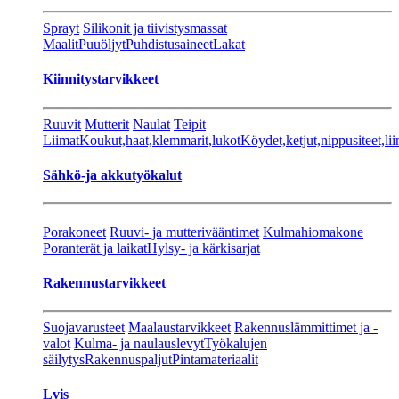
Sprayt
Silikonit ja tiivistysmassat
Maalit
Puuöljyt
Puhdistusaineet
Lakat
Kiinnitystarvikkeet
Ruuvit
Mutterit
Naulat
Teipit
Liimat
Koukut,haat,klemmarit,lukot
Köydet,ketjut,nippusiteet,lii
Sähkö-ja akkutyökalut
Porakoneet
Ruuvi- ja mutterivääntimet
Kulmahiomakone
Poranterät ja laikat
Hylsy- ja kärkisarjat
Rakennustarvikkeet
Suojavarusteet
Maalaustarvikkeet
Rakennuslämmittimet ja -
valot
Kulma- ja naulauslevyt
Työkalujen
säilytys
Rakennuspaljut
Pintamateriaalit
Lvis