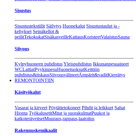
Sisustus
Sisustustekstiilit
Säilytys
Huonekalut
Sisustustaulut ja -
kehykset
Seinäkellot &
peilit
Tekokukat
Sisäkasveille
Kattaus
Koristeet
Valaistus
Sauna
Siivous
Kylpyhuoneen puhdistus
Yleispuhdistus
Ikkunanpesuaineet
WC
Lattiat
Pyykinpesu
Huonetuoksut
Keittiön
puhdistus&tiskaus
Siivousvälineet
Ämpärit&vadit
Kierrätys
REMONTOINTIIN
Käsityökalut
Vasarat ja kirveet
Pöytätietokoneet
Pihdit ja leikkurt
Sahat
Hionta
Työkalusetit
Mitat ja suorakulmat
Puukot ja
katkoteräveitset
Muuraus,rappaus,laatoitus
Rakennuskemikaalit