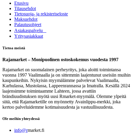
Etusivu
Tilausehdot
Tietosuoja- ja rekisteriseloste
Maksuehdot
Palautusohjeet
Asia​k​aspalvelu
​Yritysasiakkaat
Tietoa meistä
Rajamarket – Monipuolinen ostoskokemus vuodesta 1997
Rajamarket on suomalainen perheyritys, joka aloitti toimintansa
vuonna 1997 Vaalimaalla ja on sittemmin laajentunut useisiin muihin
kaupunkeihin. Nykyisin myymälämme palvelevat Vaalimaalla,
Karhulassa, Mustolassa, Lappeenrannassa ja Imatralla. Kesällä 2024
laajensimme toimintaamme Lahteen, jossa avattiin
brändiuudistuksen myötä uusi Rmarket-myymälä. Olemme ylpeitä
siitä, että Rajamarketille on myönnetty Avainlippu-merkki, joka
kertoo palveluidemme kotimaisuudesta ja vastuullisuudesta.
Ole meihin yhteydessä
info@r
market.fi