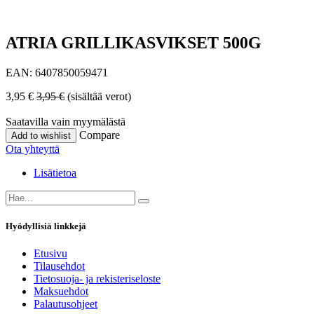
ATRIA GRILLIKASVIKSET 500G
EAN:
6407850059471
3,95
€
3,95
€
(sisältää verot)
Saatavilla vain myymälästä
Compare
Add to wishlist
Ota yhteyttä
Lisätietoa
Hyödyllisiä linkkejä
Etusivu
Tilausehdot
Tietosuoja- ja rekisteriseloste
Maksuehdot
Palautusohjeet