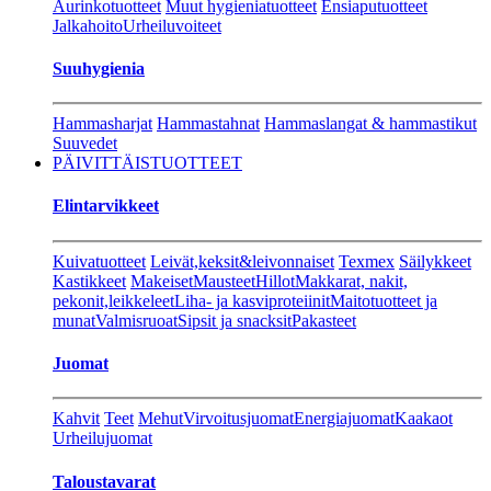
Aurinkotuotteet
Muut hygieniatuotteet
Ensiaputuotteet
Jalkahoito
Urheiluvoiteet
Suuhygienia
Hammasharjat
Hammastahnat
Hammaslangat & hammastikut
Suuvedet
PÄIVITTÄISTUOTTEET
Elintarvikkeet
Kuivatuotteet
Leivät,keksit&leivonnaiset
Texmex
Säilykkeet
Kastikkeet
Makeiset
Mausteet
Hillot
Makkarat, nakit,
pekonit,leikkeleet
Liha- ja kasviproteiinit
Maitotuotteet ja
munat
Valmisruoat
Sipsit ja snacksit
Pakasteet
Juomat
Kahvit
Teet
Mehut
Virvoitusjuomat
Energiajuomat
Kaakaot
Urheilujuomat
Taloustavarat