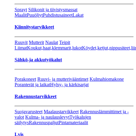
Sprayt
Silikonit ja tiivistysmassat
Maalit
Puuöljyt
Puhdistusaineet
Lakat
Kiinnitystarvikkeet
Ruuvit
Mutterit
Naulat
Teipit
Liimat
Koukut,haat,klemmarit,lukot
Köydet,ketjut,nippusiteet,lii
Sähkö-ja akkutyökalut
Porakoneet
Ruuvi- ja mutterivääntimet
Kulmahiomakone
Poranterät ja laikat
Hylsy- ja kärkisarjat
Rakennustarvikkeet
Suojavarusteet
Maalaustarvikkeet
Rakennuslämmittimet ja -
valot
Kulma- ja naulauslevyt
Työkalujen
säilytys
Rakennuspaljut
Pintamateriaalit
Lvis