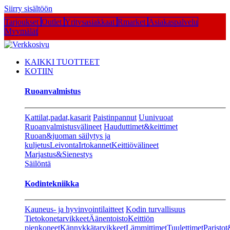
Siirry sisältöön
Tarjoukset
Outlet
Yritysasiakkaat
Rmarket
Asiakaspalvelu
Myymälät
KAIKKI TUOTTEET
KOTIIN
Ruoanvalmistus
Kattilat,padat,kasarit
Paistinpannut
Uunivuoat
Ruoanvalmistusvälineet
Hauduttimet&keittimet
Ruoan&juoman säilytys ja
kuljetus
Leivonta
Irtokannet
Keittiövälineet
Marjastus&Sienestys
Säilöntä
Kodintekniikka
Kauneus- ja hyvinvointilaitteet
Kodin turvallisuus
Tietokonetarvikkeet
Äänentoisto
Keittiön
pienkoneet
Kännykkätarvikkeet
Lämmittimet
Tuulettimet
Paristot