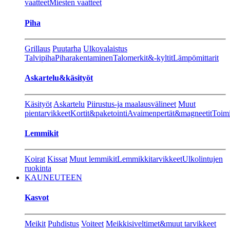
vaatteet
Miesten vaatteet
Piha
Grillaus
Puutarha
Ulkovalaistus
Talvipiha
Piharakentaminen
Talomerkit&-kyltit
Lämpömittarit
Askartelu&käsityöt
Käsityöt
Askartelu
Piirustus-ja maalausvälineet
Muut
pientarvikkeet
Kortit&paketointi
Avaimenpertät&magneetit
Toimi
Lemmikit
Koirat
Kissat
Muut lemmikit
Lemmikkitarvikkeet
Ulkolintujen
ruokinta
KAUNEUTEEN
Kasvot
Meikit
Puhdistus
Voiteet
Meikkisiveltimet&muut tarvikkeet