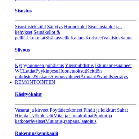
Sisustus
Sisustustekstiilit
Säilytys
Huonekalut
Sisustustaulut ja -
kehykset
Seinäkellot &
peilit
Tekokukat
Sisäkasveille
Kattaus
Koristeet
Valaistus
Sauna
Siivous
Kylpyhuoneen puhdistus
Yleispuhdistus
Ikkunanpesuaineet
WC
Lattiat
Pyykinpesu
Huonetuoksut
Keittiön
puhdistus&tiskaus
Siivousvälineet
Ämpärit&vadit
Kierrätys
REMONTOINTIIN
Käsityökalut
Vasarat ja kirveet
Pöytätietokoneet
Pihdit ja leikkurt
Sahat
Hionta
Työkalusetit
Mitat ja suorakulmat
Puukot ja
katkoteräveitset
Muuraus,rappaus,laatoitus
Rakennuskemikaalit