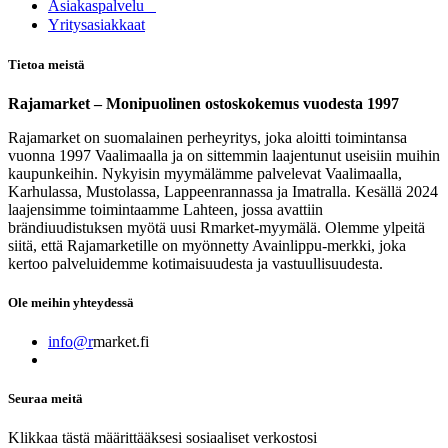
Asia​k​aspalvelu
​Yritysasiakkaat
Tietoa meistä
Rajamarket – Monipuolinen ostoskokemus vuodesta 1997
Rajamarket on suomalainen perheyritys, joka aloitti toimintansa
vuonna 1997 Vaalimaalla ja on sittemmin laajentunut useisiin muihin
kaupunkeihin. Nykyisin myymälämme palvelevat Vaalimaalla,
Karhulassa, Mustolassa, Lappeenrannassa ja Imatralla. Kesällä 2024
laajensimme toimintaamme Lahteen, jossa avattiin
brändiuudistuksen myötä uusi Rmarket-myymälä. Olemme ylpeitä
siitä, että Rajamarketille on myönnetty Avainlippu-merkki, joka
kertoo palveluidemme kotimaisuudesta ja vastuullisuudesta.
Ole meihin yhteydessä
info@r
market.fi
Seuraa meitä
Klikkaa tästä määrittääksesi sosiaaliset verkostosi