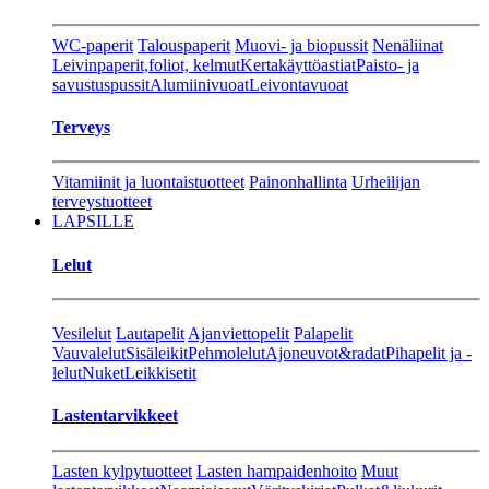
WC-paperit
Talouspaperit
Muovi- ja biopussit
Nenäliinat
Leivinpaperit,foliot, kelmut
Kertakäyttöastiat
Paisto- ja
savustuspussit
Alumiinivuoat
Leivontavuoat
Terveys
Vitamiinit ja luontaistuotteet
Painonhallinta
Urheilijan
terveystuotteet
LAPSILLE
Lelut
Vesilelut
Lautapelit
Ajanviettopelit
Palapelit
Vauvalelut
Sisäleikit
Pehmolelut
Ajoneuvot&radat
Pihapelit ja -
lelut
Nuket
Leikkisetit
Lastentarvikkeet
Lasten kylpytuotteet
Lasten hampaidenhoito
Muut