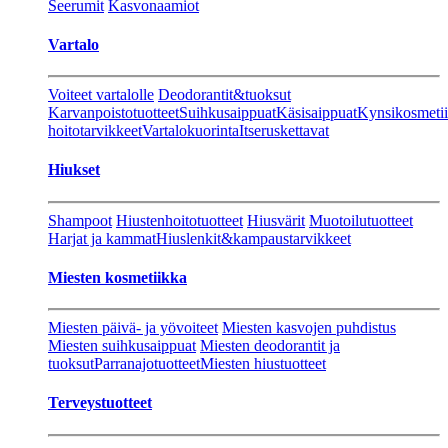
Seerumit
Kasvonaamiot
Vartalo
Voiteet vartalolle
Deodorantit&tuoksut
Karvanpoistotuotteet
Suihkusaippuat
Käsisaippuat
Kynsikosmeti
hoitotarvikkeet
Vartalokuorinta
Itseruskettavat
Hiukset
Shampoot
Hiustenhoitotuotteet
Hiusvärit
Muotoilutuotteet
Harjat ja kammat
Hiuslenkit&kampaustarvikkeet
Miesten kosmetiikka
Miesten päivä- ja yövoiteet
Miesten kasvojen puhdistus
Miesten suihkusaippuat
Miesten deodorantit ja
tuoksut
Parranajotuotteet
Miesten hiustuotteet
Terveystuotteet