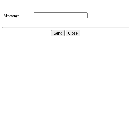
Message:
Send
Close