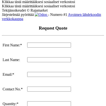
Klikkaa tästä määrittääksesi sosiaaliset verkostosi
Klikkaa tästä määrittääksesi sosiaaliset verkostosi
Tekijänoikeudet © Rajamarket
Järjestelmää pyörittää
- Numero #1
Avoimen lähdekoodin
verkkokauppa
Request Quote
First Name:*
Last Name:
Email:*
Contact No.*
Quantity:*