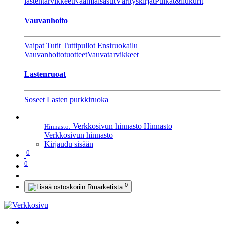
lastentarvikkeet
Naamiaisasut
Värityskirjat
Pulkat&liukurit
Vauvanhoito
Vaipat
Tutit
Tuttipullot
Ensiruokailu
Vauvanhoitotuotteet
Vauvatarvikkeet
Lastenruoat
Soseet
Lasten purkkiruoka
Verkkosivun hinnasto
Hinnasto
Hinnasto:
Verkkosivun hinnasto
Kirjaudu sisään
0
0
0