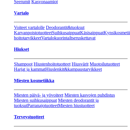
Seerumit
Kasvonaamiot
Vartalo
Voiteet vartalolle
Deodorantit&tuoksut
Karvanpoistotuotteet
Suihkusaippuat
Käsisaippuat
Kynsikosmeti
hoitotarvikkeet
Vartalokuorinta
Itseruskettavat
Hiukset
Shampoot
Hiustenhoitotuotteet
Hiusvärit
Muotoilutuotteet
Harjat ja kammat
Hiuslenkit&kampaustarvikkeet
Miesten kosmetiikka
Miesten päivä- ja yövoiteet
Miesten kasvojen puhdistus
Miesten suihkusaippuat
Miesten deodorantit ja
tuoksut
Parranajotuotteet
Miesten hiustuotteet
Terveystuotteet