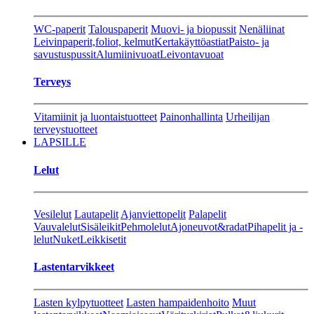
WC-paperit
Talouspaperit
Muovi- ja biopussit
Nenäliinat
Leivinpaperit,foliot, kelmut
Kertakäyttöastiat
Paisto- ja
savustuspussit
Alumiinivuoat
Leivontavuoat
Terveys
Vitamiinit ja luontaistuotteet
Painonhallinta
Urheilijan
terveystuotteet
LAPSILLE
Lelut
Vesilelut
Lautapelit
Ajanviettopelit
Palapelit
Vauvalelut
Sisäleikit
Pehmolelut
Ajoneuvot&radat
Pihapelit ja -
lelut
Nuket
Leikkisetit
Lastentarvikkeet
Lasten kylpytuotteet
Lasten hampaidenhoito
Muut