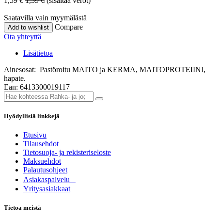
1,59
€
1,59
€
(sisältää verot)
Saatavilla vain myymälästä
Compare
Add to wishlist
Ota yhteyttä
Lisätietoa
Ainesosat: Pastöroitu MAITO ja KERMA, MAITOPROTEIINI,
hapate.
Ean: 6413300019117
Hyödyllisiä linkkejä
Etusivu
Tilausehdot
Tietosuoja- ja rekisteriseloste
Maksuehdot
Palautusohjeet
Asia​k​aspalvelu
​Yritysasiakkaat
Tietoa meistä