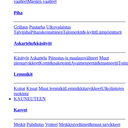
vaatteet
Miesten vaatteet
Piha
Grillaus
Puutarha
Ulkovalaistus
Talvipiha
Piharakentaminen
Talomerkit&-kyltit
Lämpömittarit
Askartelu&käsityöt
Käsityöt
Askartelu
Piirustus-ja maalausvälineet
Muut
pientarvikkeet
Kortit&paketointi
Avaimenpertät&magneetit
Toimi
Lemmikit
Koirat
Kissat
Muut lemmikit
Lemmikkitarvikkeet
Ulkolintujen
ruokinta
KAUNEUTEEN
Kasvot
Meikit
Puhdistus
Voiteet
Meikkisiveltimet&muut tarvikkeet