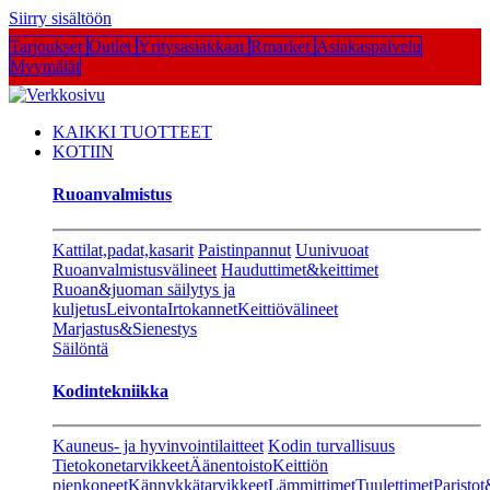
Siirry sisältöön
Tarjoukset
Outlet
Yritysasiakkaat
Rmarket
Asiakaspalvelu
Myymälät
KAIKKI TUOTTEET
KOTIIN
Ruoanvalmistus
Kattilat,padat,kasarit
Paistinpannut
Uunivuoat
Ruoanvalmistusvälineet
Hauduttimet&keittimet
Ruoan&juoman säilytys ja
kuljetus
Leivonta
Irtokannet
Keittiövälineet
Marjastus&Sienestys
Säilöntä
Kodintekniikka
Kauneus- ja hyvinvointilaitteet
Kodin turvallisuus
Tietokonetarvikkeet
Äänentoisto
Keittiön
pienkoneet
Kännykkätarvikkeet
Lämmittimet
Tuulettimet
Paristot