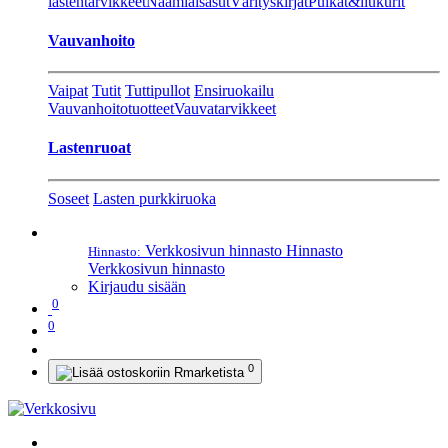
lastentarvikkeet
Naamiaisasut
Värityskirjat
Pulkat&liukurit
Vauvanhoito
Vaipat
Tutit
Tuttipullot
Ensiruokailu
Vauvanhoitotuotteet
Vauvatarvikkeet
Lastenruoat
Soseet
Lasten purkkiruoka
Verkkosivun hinnasto
Hinnasto
Hinnasto:
Verkkosivun hinnasto
Kirjaudu sisään
0
0
0