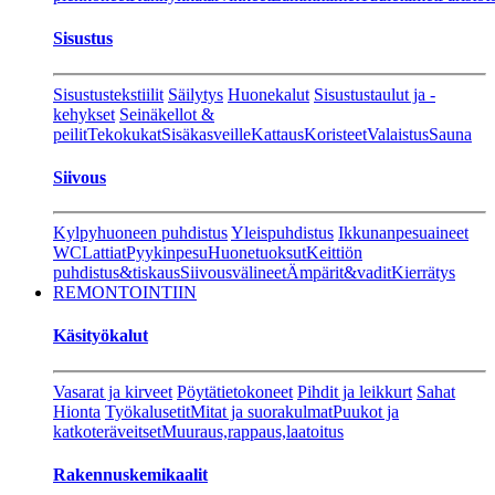
Sisustus
Sisustustekstiilit
Säilytys
Huonekalut
Sisustustaulut ja -
kehykset
Seinäkellot &
peilit
Tekokukat
Sisäkasveille
Kattaus
Koristeet
Valaistus
Sauna
Siivous
Kylpyhuoneen puhdistus
Yleispuhdistus
Ikkunanpesuaineet
WC
Lattiat
Pyykinpesu
Huonetuoksut
Keittiön
puhdistus&tiskaus
Siivousvälineet
Ämpärit&vadit
Kierrätys
REMONTOINTIIN
Käsityökalut
Vasarat ja kirveet
Pöytätietokoneet
Pihdit ja leikkurt
Sahat
Hionta
Työkalusetit
Mitat ja suorakulmat
Puukot ja
katkoteräveitset
Muuraus,rappaus,laatoitus
Rakennuskemikaalit