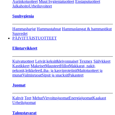
Aurinkotuotteet
Muut hygieniatuotteet
Ensiaputuotteet
Jalkahoito
Urheiluvoiteet
Suuhygienia
Hammasharjat
Hammastahnat
Hammaslangat & hammastikut
Suuvedet
PÄIVITTÄISTUOTTEET
Elintarvikkeet
Kuivatuotteet
Leivät,keksit&leivonnaiset
Texmex
Säilykkeet
Kastikkeet
Makeiset
Mausteet
Hillot
Makkarat, nakit,
pekonit,leikkeleet
Liha- ja kasviproteiinit
Maitotuotteet ja
munat
Valmisruoat
Sipsit ja snacksit
Pakasteet
Juomat
Kahvit
Teet
Mehut
Virvoitusjuomat
Energiajuomat
Kaakaot
Urheilujuomat
Taloustavarat