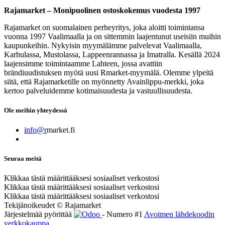
Rajamarket – Monipuolinen ostoskokemus vuodesta 1997
Rajamarket on suomalainen perheyritys, joka aloitti toimintansa
vuonna 1997 Vaalimaalla ja on sittemmin laajentunut useisiin muihin
kaupunkeihin. Nykyisin myymälämme palvelevat Vaalimaalla,
Karhulassa, Mustolassa, Lappeenrannassa ja Imatralla. Kesällä 2024
laajensimme toimintaamme Lahteen, jossa avattiin
brändiuudistuksen myötä uusi Rmarket-myymälä. Olemme ylpeitä
siitä, että Rajamarketille on myönnetty Avainlippu-merkki, joka
kertoo palveluidemme kotimaisuudesta ja vastuullisuudesta.
Ole meihin yhteydessä
info@r
market.fi
Seuraa meitä
Klikkaa tästä määrittääksesi sosiaaliset verkostosi
Klikkaa tästä määrittääksesi sosiaaliset verkostosi
Klikkaa tästä määrittääksesi sosiaaliset verkostosi
Tekijänoikeudet © Rajamarket
Järjestelmää pyörittää
- Numero #1
Avoimen lähdekoodin
verkkokauppa