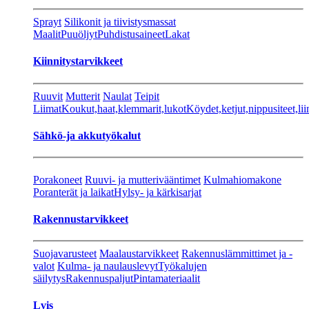
Sprayt
Silikonit ja tiivistysmassat
Maalit
Puuöljyt
Puhdistusaineet
Lakat
Kiinnitystarvikkeet
Ruuvit
Mutterit
Naulat
Teipit
Liimat
Koukut,haat,klemmarit,lukot
Köydet,ketjut,nippusiteet,lii
Sähkö-ja akkutyökalut
Porakoneet
Ruuvi- ja mutterivääntimet
Kulmahiomakone
Poranterät ja laikat
Hylsy- ja kärkisarjat
Rakennustarvikkeet
Suojavarusteet
Maalaustarvikkeet
Rakennuslämmittimet ja -
valot
Kulma- ja naulauslevyt
Työkalujen
säilytys
Rakennuspaljut
Pintamateriaalit
Lvis