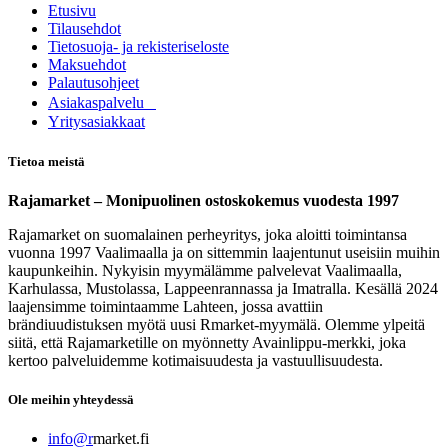
Etusivu
Tilausehdot
Tietosuoja- ja rekisteriseloste
Maksuehdot
Palautusohjeet
Asia​k​aspalvelu
​Yritysasiakkaat
Tietoa meistä
Rajamarket – Monipuolinen ostoskokemus vuodesta 1997
Rajamarket on suomalainen perheyritys, joka aloitti toimintansa
vuonna 1997 Vaalimaalla ja on sittemmin laajentunut useisiin muihin
kaupunkeihin. Nykyisin myymälämme palvelevat Vaalimaalla,
Karhulassa, Mustolassa, Lappeenrannassa ja Imatralla. Kesällä 2024
laajensimme toimintaamme Lahteen, jossa avattiin
brändiuudistuksen myötä uusi Rmarket-myymälä. Olemme ylpeitä
siitä, että Rajamarketille on myönnetty Avainlippu-merkki, joka
kertoo palveluidemme kotimaisuudesta ja vastuullisuudesta.
Ole meihin yhteydessä
info@r
market.fi