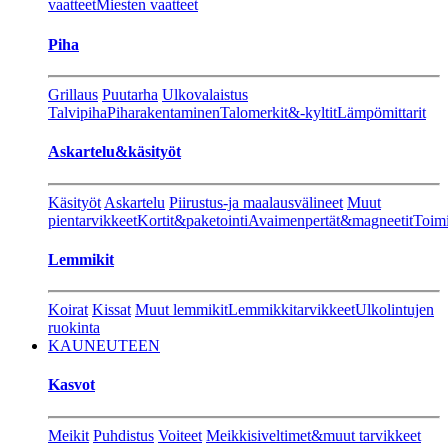
vaatteet
Miesten vaatteet
Piha
Grillaus
Puutarha
Ulkovalaistus
Talvipiha
Piharakentaminen
Talomerkit&-kyltit
Lämpömittarit
Askartelu&käsityöt
Käsityöt
Askartelu
Piirustus-ja maalausvälineet
Muut
pientarvikkeet
Kortit&paketointi
Avaimenpertät&magneetit
Toimi
Lemmikit
Koirat
Kissat
Muut lemmikit
Lemmikkitarvikkeet
Ulkolintujen
ruokinta
KAUNEUTEEN
Kasvot
Meikit
Puhdistus
Voiteet
Meikkisiveltimet&muut tarvikkeet