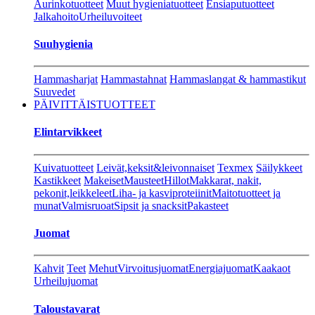
Aurinkotuotteet
Muut hygieniatuotteet
Ensiaputuotteet
Jalkahoito
Urheiluvoiteet
Suuhygienia
Hammasharjat
Hammastahnat
Hammaslangat & hammastikut
Suuvedet
PÄIVITTÄISTUOTTEET
Elintarvikkeet
Kuivatuotteet
Leivät,keksit&leivonnaiset
Texmex
Säilykkeet
Kastikkeet
Makeiset
Mausteet
Hillot
Makkarat, nakit,
pekonit,leikkeleet
Liha- ja kasviproteiinit
Maitotuotteet ja
munat
Valmisruoat
Sipsit ja snacksit
Pakasteet
Juomat
Kahvit
Teet
Mehut
Virvoitusjuomat
Energiajuomat
Kaakaot
Urheilujuomat
Taloustavarat