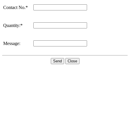
Contact No.*
Quantity:*
Message:
Send
Close