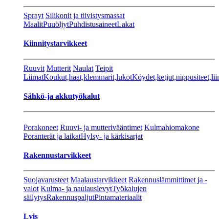
Sprayt
Silikonit ja tiivistysmassat
Maalit
Puuöljyt
Puhdistusaineet
Lakat
Kiinnitystarvikkeet
Ruuvit
Mutterit
Naulat
Teipit
Liimat
Koukut,haat,klemmarit,lukot
Köydet,ketjut,nippusiteet,lii
Sähkö-ja akkutyökalut
Porakoneet
Ruuvi- ja mutterivääntimet
Kulmahiomakone
Poranterät ja laikat
Hylsy- ja kärkisarjat
Rakennustarvikkeet
Suojavarusteet
Maalaustarvikkeet
Rakennuslämmittimet ja -
valot
Kulma- ja naulauslevyt
Työkalujen
säilytys
Rakennuspaljut
Pintamateriaalit
Lvis