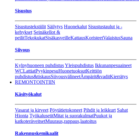
Sisustus
Sisustustekstiilit
Säilytys
Huonekalut
Sisustustaulut ja -
kehykset
Seinäkellot &
peilit
Tekokukat
Sisäkasveille
Kattaus
Koristeet
Valaistus
Sauna
Siivous
Kylpyhuoneen puhdistus
Yleispuhdistus
Ikkunanpesuaineet
WC
Lattiat
Pyykinpesu
Huonetuoksut
Keittiön
puhdistus&tiskaus
Siivousvälineet
Ämpärit&vadit
Kierrätys
REMONTOINTIIN
Käsityökalut
Vasarat ja kirveet
Pöytätietokoneet
Pihdit ja leikkurt
Sahat
Hionta
Työkalusetit
Mitat ja suorakulmat
Puukot ja
katkoteräveitset
Muuraus,rappaus,laatoitus
Rakennuskemikaalit