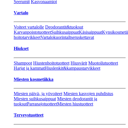
Seerumit
Kasvonaamiot
Vartalo
Voiteet vartalolle
Deodorantit&tuoksut
Karvanpoistotuotteet
Suihkusaippuat
Käsisaippuat
Kynsikosmeti
hoitotarvikkeet
Vartalokuorinta
Itseruskettavat
Hiukset
Shampoot
Hiustenhoitotuotteet
Hiusvärit
Muotoilutuotteet
Harjat ja kammat
Hiuslenkit&kampaustarvikkeet
Miesten kosmetiikka
Miesten päivä- ja yövoiteet
Miesten kasvojen puhdistus
Miesten suihkusaippuat
Miesten deodorantit ja
tuoksut
Parranajotuotteet
Miesten hiustuotteet
Terveystuotteet