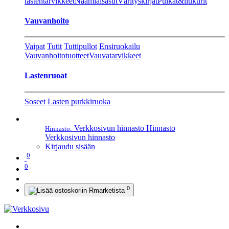
lastentarvikkeet
Naamiaisasut
Värityskirjat
Pulkat&liukurit
Vauvanhoito
Vaipat
Tutit
Tuttipullot
Ensiruokailu
Vauvanhoitotuotteet
Vauvatarvikkeet
Lastenruoat
Soseet
Lasten purkkiruoka
Verkkosivun hinnasto
Hinnasto
Hinnasto:
Verkkosivun hinnasto
Kirjaudu sisään
0
0
0