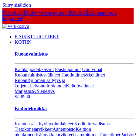
Siirry sisältöön
Tarjoukset
Outlet
Yritysasiakkaat
Rmarket
Asiakaspalvelu
Myymälät
KAIKKI TUOTTEET
KOTIIN
Ruoanvalmistus
Kattilat,padat,kasarit
Paistinpannut
Uunivuoat
Ruoanvalmistusvälineet
Hauduttimet&keittimet
Ruoan&juoman säilytys ja
kuljetus
Leivonta
Irtokannet
Keittiövälineet
Marjastus&Sienestys
Säilöntä
Kodintekniikka
Kauneus- ja hyvinvointilaitteet
Kodin turvallisuus
Tietokonetarvikkeet
Äänentoisto
Keittiön
pienkoneet
Kännykkätarvikkeet
Lämmittimet
Tuulettimet
Paristot