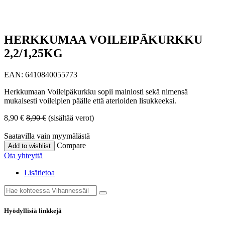
HERKKUMAA VOILEIPÄKURKKU
2,2/1,25KG
EAN:
6410840055773
Herkkumaan Voileipäkurkku sopii mainiosti sekä nimensä
mukaisesti voileipien päälle että aterioiden lisukkeeksi.
8,90
€
8,90
€
(sisältää verot)
Saatavilla vain myymälästä
Compare
Add to wishlist
Ota yhteyttä
Lisätietoa
Hyödyllisiä linkkejä