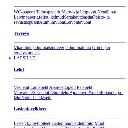
WC-paperit
Talouspaperit
Muovi- ja biopussit
Nenäliinat
Leivinpaperit,foliot, kelmut
Kertakäyttöastiat
Paisto- ja
savustuspussit
Alumiinivuoat
Leivontavuoat
Terveys
Vitamiinit ja luontaistuotteet
Painonhallinta
Urheilijan
terveystuotteet
LAPSILLE
Lelut
Vesilelut
Lautapelit
Ajanviettopelit
Palapelit
Vauvalelut
Sisäleikit
Pehmolelut
Ajoneuvot&radat
Pihapelit ja -
lelut
Nuket
Leikkisetit
Lastentarvikkeet
Lasten kylpytuotteet
Lasten hampaidenhoito
Muut