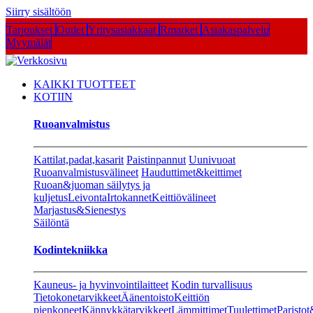
Siirry sisältöön
Tarjoukset
Outlet
Yritysasiakkaat
Rmarket
Asiakaspalvelu
Myymälät
KAIKKI TUOTTEET
KOTIIN
Ruoanvalmistus
Kattilat,padat,kasarit
Paistinpannut
Uunivuoat
Ruoanvalmistusvälineet
Hauduttimet&keittimet
Ruoan&juoman säilytys ja
kuljetus
Leivonta
Irtokannet
Keittiövälineet
Marjastus&Sienestys
Säilöntä
Kodintekniikka
Kauneus- ja hyvinvointilaitteet
Kodin turvallisuus
Tietokonetarvikkeet
Äänentoisto
Keittiön
pienkoneet
Kännykkätarvikkeet
Lämmittimet
Tuulettimet
Paristot