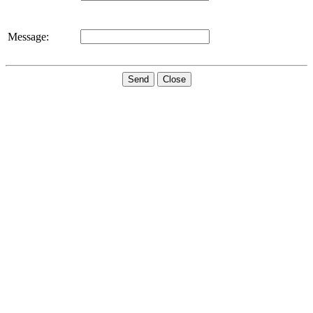
Message:
Send
Close