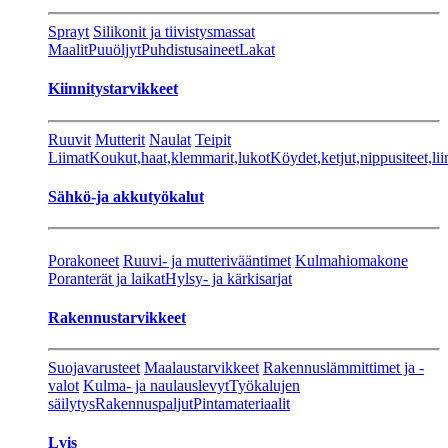
Sprayt
Silikonit ja tiivistysmassat
Maalit
Puuöljyt
Puhdistusaineet
Lakat
Kiinnitystarvikkeet
Ruuvit
Mutterit
Naulat
Teipit
Liimat
Koukut,haat,klemmarit,lukot
Köydet,ketjut,nippusiteet,lii
Sähkö-ja akkutyökalut
Porakoneet
Ruuvi- ja mutterivääntimet
Kulmahiomakone
Poranterät ja laikat
Hylsy- ja kärkisarjat
Rakennustarvikkeet
Suojavarusteet
Maalaustarvikkeet
Rakennuslämmittimet ja -
valot
Kulma- ja naulauslevyt
Työkalujen
säilytys
Rakennuspaljut
Pintamateriaalit
Lvis