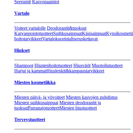
Seerumit
Kasvonaamiot
Vartalo
Voiteet vartalolle
Deodorantit&tuoksut
Karvanpoistotuotteet
Suihkusaippuat
Käsisaippuat
Kynsikosmeti
hoitotarvikkeet
Vartalokuorinta
Itseruskettavat
Hiukset
Shampoot
Hiustenhoitotuotteet
Hiusvärit
Muotoilutuotteet
Harjat ja kammat
Hiuslenkit&kampaustarvikkeet
Miesten kosmetiikka
Miesten päivä- ja yövoiteet
Miesten kasvojen puhdistus
Miesten suihkusaippuat
Miesten deodorantit ja
tuoksut
Parranajotuotteet
Miesten hiustuotteet
Terveystuotteet