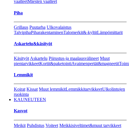
vaatteet
Miesten vaatteet
Piha
Grillaus
Puutarha
Ulkovalaistus
Talvipiha
Piharakentaminen
Talomerkit&-kyltit
Lämpömittarit
Askartelu&käsityöt
Käsityöt
Askartelu
Piirustus-ja maalausvälineet
Muut
pientarvikkeet
Kortit&paketointi
Avaimenpertät&magneetit
Toimi
Lemmikit
Koirat
Kissat
Muut lemmikit
Lemmikkitarvikkeet
Ulkolintujen
ruokinta
KAUNEUTEEN
Kasvot
Meikit
Puhdistus
Voiteet
Meikkisiveltimet&muut tarvikkeet