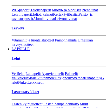
WC-paperit
Talouspaperit
Muovi- ja biopussit
Nenäliinat
Leivinpaperit,foliot, kelmut
Kertakäyttöastiat
Paisto- ja
savustuspussit
Alumiinivuoat
Leivontavuoat
Terveys
Vitamiinit ja luontaistuotteet
Painonhallinta
Urheilijan
terveystuotteet
LAPSILLE
Lelut
Vesilelut
Lautapelit
Ajanviettopelit
Palapelit
Vauvalelut
Sisäleikit
Pehmolelut
Ajoneuvot&radat
Pihapelit ja -
lelut
Nuket
Leikkisetit
Lastentarvikkeet
Lasten kylpytuotteet
Lasten hampaidenhoito
Muut