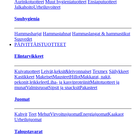
Aurinkotuotteet
Muut hygieniatuotteet
Ensiaputuotteet
Jalkahoito
Urheiluvoiteet
Suuhygienia
Hammasharjat
Hammastahnat
Hammaslangat & hammastikut
Suuvedet
PÄIVITTÄISTUOTTEET
Elintarvikkeet
Kuivatuotteet
Leivät,keksit&leivonnaiset
Texmex
Säilykkeet
Kastikkeet
Makeiset
Mausteet
Hillot
Makkarat, nakit,
pekonit,leikkeleet
Liha- ja kasviproteiinit
Maitotuotteet ja
munat
Valmisruoat
Sipsit ja snacksit
Pakasteet
Juomat
Kahvit
Teet
Mehut
Virvoitusjuomat
Energiajuomat
Kaakaot
Urheilujuomat
Taloustavarat