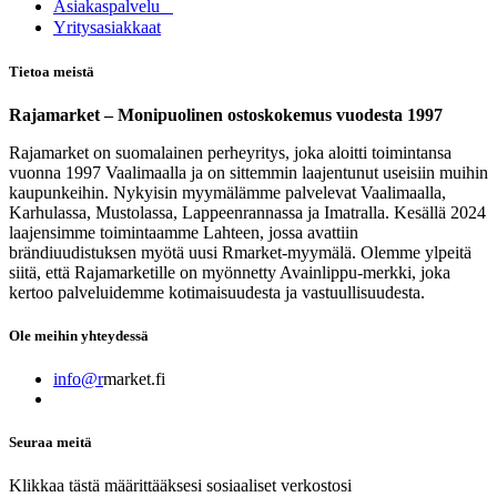
Asia​k​aspalvelu
​Yritysasiakkaat
Tietoa meistä
Rajamarket – Monipuolinen ostoskokemus vuodesta 1997
Rajamarket on suomalainen perheyritys, joka aloitti toimintansa
vuonna 1997 Vaalimaalla ja on sittemmin laajentunut useisiin muihin
kaupunkeihin. Nykyisin myymälämme palvelevat Vaalimaalla,
Karhulassa, Mustolassa, Lappeenrannassa ja Imatralla. Kesällä 2024
laajensimme toimintaamme Lahteen, jossa avattiin
brändiuudistuksen myötä uusi Rmarket-myymälä. Olemme ylpeitä
siitä, että Rajamarketille on myönnetty Avainlippu-merkki, joka
kertoo palveluidemme kotimaisuudesta ja vastuullisuudesta.
Ole meihin yhteydessä
info@r
market.fi
Seuraa meitä
Klikkaa tästä määrittääksesi sosiaaliset verkostosi