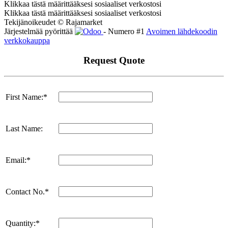
Klikkaa tästä määrittääksesi sosiaaliset verkostosi
Klikkaa tästä määrittääksesi sosiaaliset verkostosi
Tekijänoikeudet © Rajamarket
Järjestelmää pyörittää
- Numero #1
Avoimen lähdekoodin
verkkokauppa
Request Quote
First Name:*
Last Name:
Email:*
Contact No.*
Quantity:*