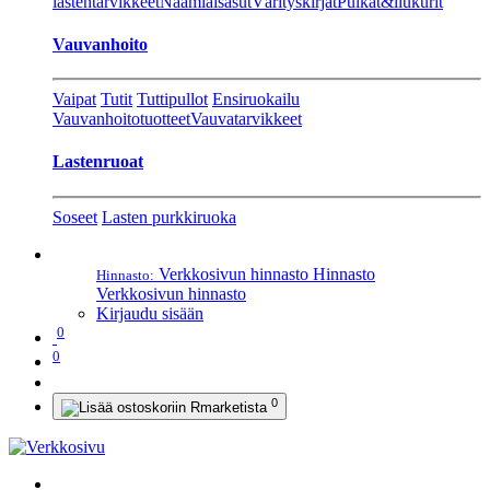
lastentarvikkeet
Naamiaisasut
Värityskirjat
Pulkat&liukurit
Vauvanhoito
Vaipat
Tutit
Tuttipullot
Ensiruokailu
Vauvanhoitotuotteet
Vauvatarvikkeet
Lastenruoat
Soseet
Lasten purkkiruoka
Verkkosivun hinnasto
Hinnasto
Hinnasto:
Verkkosivun hinnasto
Kirjaudu sisään
0
0
0