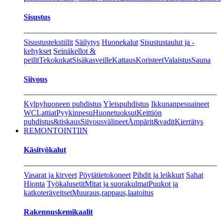
Sisustus
Sisustustekstiilit
Säilytys
Huonekalut
Sisustustaulut ja -
kehykset
Seinäkellot &
peilit
Tekokukat
Sisäkasveille
Kattaus
Koristeet
Valaistus
Sauna
Siivous
Kylpyhuoneen puhdistus
Yleispuhdistus
Ikkunanpesuaineet
WC
Lattiat
Pyykinpesu
Huonetuoksut
Keittiön
puhdistus&tiskaus
Siivousvälineet
Ämpärit&vadit
Kierrätys
REMONTOINTIIN
Käsityökalut
Vasarat ja kirveet
Pöytätietokoneet
Pihdit ja leikkurt
Sahat
Hionta
Työkalusetit
Mitat ja suorakulmat
Puukot ja
katkoteräveitset
Muuraus,rappaus,laatoitus
Rakennuskemikaalit