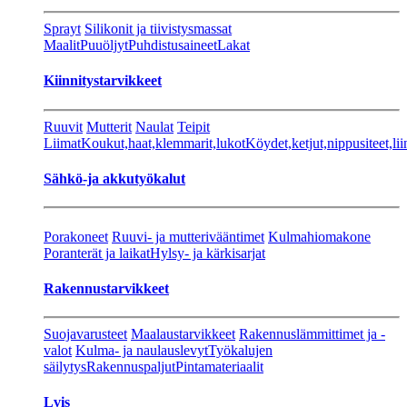
Sprayt
Silikonit ja tiivistysmassat
Maalit
Puuöljyt
Puhdistusaineet
Lakat
Kiinnitystarvikkeet
Ruuvit
Mutterit
Naulat
Teipit
Liimat
Koukut,haat,klemmarit,lukot
Köydet,ketjut,nippusiteet,lii
Sähkö-ja akkutyökalut
Porakoneet
Ruuvi- ja mutterivääntimet
Kulmahiomakone
Poranterät ja laikat
Hylsy- ja kärkisarjat
Rakennustarvikkeet
Suojavarusteet
Maalaustarvikkeet
Rakennuslämmittimet ja -
valot
Kulma- ja naulauslevyt
Työkalujen
säilytys
Rakennuspaljut
Pintamateriaalit
Lvis