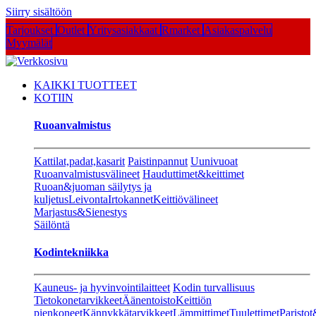
Siirry sisältöön
Tarjoukset
Outlet
Yritysasiakkaat
Rmarket
Asiakaspalvelu
Myymälät
KAIKKI TUOTTEET
KOTIIN
Ruoanvalmistus
Kattilat,padat,kasarit
Paistinpannut
Uunivuoat
Ruoanvalmistusvälineet
Hauduttimet&keittimet
Ruoan&juoman säilytys ja
kuljetus
Leivonta
Irtokannet
Keittiövälineet
Marjastus&Sienestys
Säilöntä
Kodintekniikka
Kauneus- ja hyvinvointilaitteet
Kodin turvallisuus
Tietokonetarvikkeet
Äänentoisto
Keittiön
pienkoneet
Kännykkätarvikkeet
Lämmittimet
Tuulettimet
Paristot