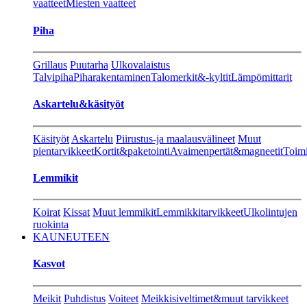
vaatteet
Miesten vaatteet
Piha
Grillaus
Puutarha
Ulkovalaistus
Talvipiha
Piharakentaminen
Talomerkit&-kyltit
Lämpömittarit
Askartelu&käsityöt
Käsityöt
Askartelu
Piirustus-ja maalausvälineet
Muut
pientarvikkeet
Kortit&paketointi
Avaimenpertät&magneetit
Toimi
Lemmikit
Koirat
Kissat
Muut lemmikit
Lemmikkitarvikkeet
Ulkolintujen
ruokinta
KAUNEUTEEN
Kasvot
Meikit
Puhdistus
Voiteet
Meikkisiveltimet&muut tarvikkeet