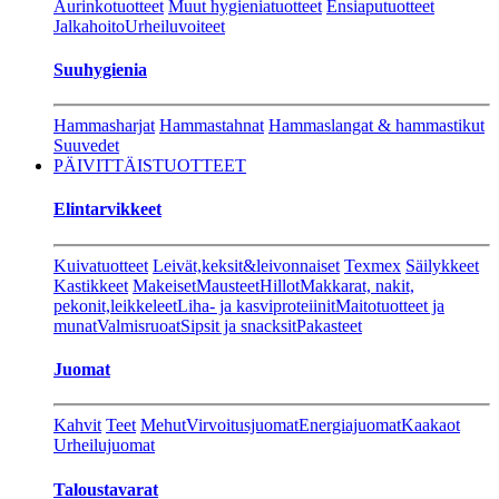
Aurinkotuotteet
Muut hygieniatuotteet
Ensiaputuotteet
Jalkahoito
Urheiluvoiteet
Suuhygienia
Hammasharjat
Hammastahnat
Hammaslangat & hammastikut
Suuvedet
PÄIVITTÄISTUOTTEET
Elintarvikkeet
Kuivatuotteet
Leivät,keksit&leivonnaiset
Texmex
Säilykkeet
Kastikkeet
Makeiset
Mausteet
Hillot
Makkarat, nakit,
pekonit,leikkeleet
Liha- ja kasviproteiinit
Maitotuotteet ja
munat
Valmisruoat
Sipsit ja snacksit
Pakasteet
Juomat
Kahvit
Teet
Mehut
Virvoitusjuomat
Energiajuomat
Kaakaot
Urheilujuomat
Taloustavarat