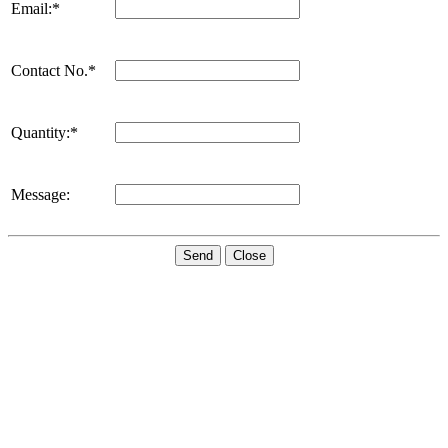
Email:*
Contact No.*
Quantity:*
Message:
Send
Close