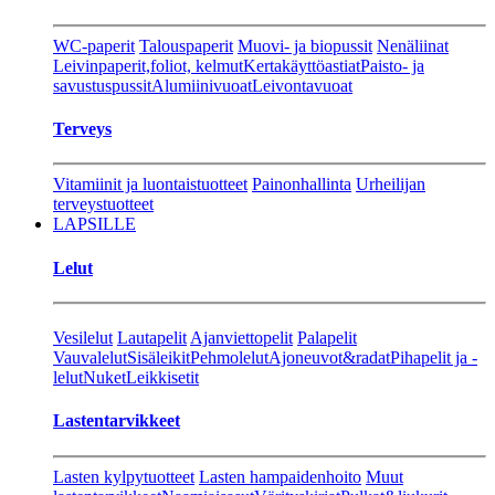
WC-paperit
Talouspaperit
Muovi- ja biopussit
Nenäliinat
Leivinpaperit,foliot, kelmut
Kertakäyttöastiat
Paisto- ja
savustuspussit
Alumiinivuoat
Leivontavuoat
Terveys
Vitamiinit ja luontaistuotteet
Painonhallinta
Urheilijan
terveystuotteet
LAPSILLE
Lelut
Vesilelut
Lautapelit
Ajanviettopelit
Palapelit
Vauvalelut
Sisäleikit
Pehmolelut
Ajoneuvot&radat
Pihapelit ja -
lelut
Nuket
Leikkisetit
Lastentarvikkeet
Lasten kylpytuotteet
Lasten hampaidenhoito
Muut