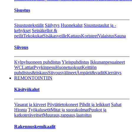
Sisustus
Sisustustekstiilit
Säilytys
Huonekalut
Sisustustaulut ja -
kehykset
Seinäkellot &
peilit
Tekokukat
Sisäkasveille
Kattaus
Koristeet
Valaistus
Sauna
Siivous
Kylpyhuoneen puhdistus
Yleispuhdistus
Ikkunanpesuaineet
WC
Lattiat
Pyykinpesu
Huonetuoksut
Keittiön
puhdistus&tiskaus
Siivousvälineet
Ämpärit&vadit
Kierrätys
REMONTOINTIIN
Käsityökalut
Vasarat ja kirveet
Pöytätietokoneet
Pihdit ja leikkurt
Sahat
Hionta
Työkalusetit
Mitat ja suorakulmat
Puukot ja
katkoteräveitset
Muuraus,rappaus,laatoitus
Rakennuskemikaalit