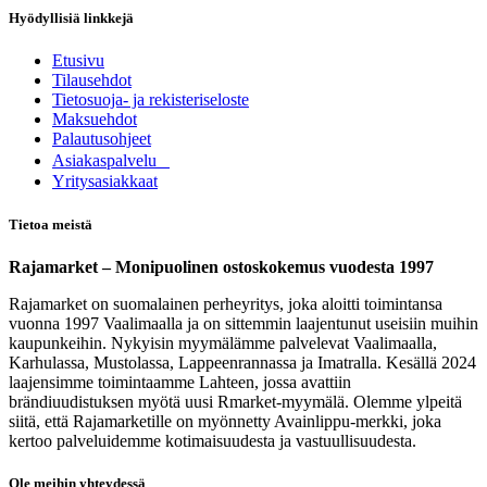
Hyödyllisiä linkkejä
Etusivu
Tilausehdot
Tietosuoja- ja rekisteriseloste
Maksuehdot
Palautusohjeet
Asia​k​aspalvelu
​Yritysasiakkaat
Tietoa meistä
Rajamarket – Monipuolinen ostoskokemus vuodesta 1997
Rajamarket on suomalainen perheyritys, joka aloitti toimintansa
vuonna 1997 Vaalimaalla ja on sittemmin laajentunut useisiin muihin
kaupunkeihin. Nykyisin myymälämme palvelevat Vaalimaalla,
Karhulassa, Mustolassa, Lappeenrannassa ja Imatralla. Kesällä 2024
laajensimme toimintaamme Lahteen, jossa avattiin
brändiuudistuksen myötä uusi Rmarket-myymälä. Olemme ylpeitä
siitä, että Rajamarketille on myönnetty Avainlippu-merkki, joka
kertoo palveluidemme kotimaisuudesta ja vastuullisuudesta.
Ole meihin yhteydessä