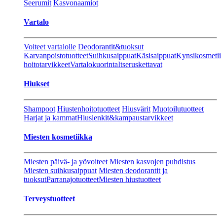
Seerumit
Kasvonaamiot
Vartalo
Voiteet vartalolle
Deodorantit&tuoksut
Karvanpoistotuotteet
Suihkusaippuat
Käsisaippuat
Kynsikosmeti
hoitotarvikkeet
Vartalokuorinta
Itseruskettavat
Hiukset
Shampoot
Hiustenhoitotuotteet
Hiusvärit
Muotoilutuotteet
Harjat ja kammat
Hiuslenkit&kampaustarvikkeet
Miesten kosmetiikka
Miesten päivä- ja yövoiteet
Miesten kasvojen puhdistus
Miesten suihkusaippuat
Miesten deodorantit ja
tuoksut
Parranajotuotteet
Miesten hiustuotteet
Terveystuotteet