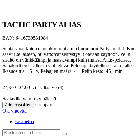
TACTIC PARTY ALIAS
EAN:
6416739531984
Selitä sanat kuten ennenkin, mutta ota huomioon Party-ruudut! Kun
saavut sellaiseen, hulvattomat selitystyylit otetaan käyttöön. Pelin
sisältö on värikkäämpi ja haastavampi kuin muissa Alias-peleissä.
Sanakorttien sisältö on vaihteleva. Peli sopii täydellisesti aikuisille.
Ikäsuositus: 15+ v. Pelaajien määrä: 4+. Pelin kesto: 45+ min.
24,90
€
24,90
€
(sisältää verot)
Saatavilla vain myymälästä
Compare
Add to wishlist
Ota yhteyttä
Lisätietoa