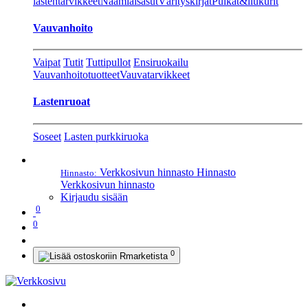
lastentarvikkeet
Naamiaisasut
Värityskirjat
Pulkat&liukurit
Vauvanhoito
Vaipat
Tutit
Tuttipullot
Ensiruokailu
Vauvanhoitotuotteet
Vauvatarvikkeet
Lastenruoat
Soseet
Lasten purkkiruoka
Verkkosivun hinnasto
Hinnasto
Hinnasto:
Verkkosivun hinnasto
Kirjaudu sisään
0
0
0