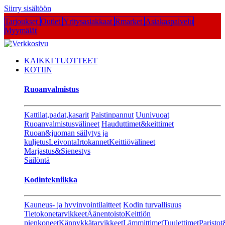
Siirry sisältöön
Tarjoukset
Outlet
Yritysasiakkaat
Rmarket
Asiakaspalvelu
Myymälät
KAIKKI TUOTTEET
KOTIIN
Ruoanvalmistus
Kattilat,padat,kasarit
Paistinpannut
Uunivuoat
Ruoanvalmistusvälineet
Hauduttimet&keittimet
Ruoan&juoman säilytys ja
kuljetus
Leivonta
Irtokannet
Keittiövälineet
Marjastus&Sienestys
Säilöntä
Kodintekniikka
Kauneus- ja hyvinvointilaitteet
Kodin turvallisuus
Tietokonetarvikkeet
Äänentoisto
Keittiön
pienkoneet
Kännykkätarvikkeet
Lämmittimet
Tuulettimet
Paristot