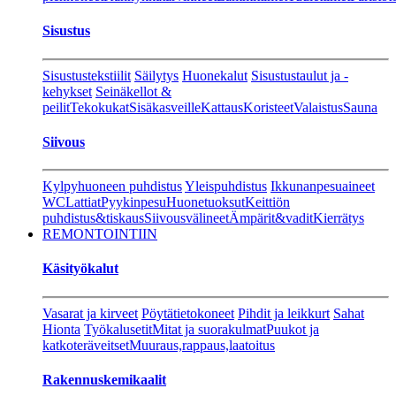
Sisustus
Sisustustekstiilit
Säilytys
Huonekalut
Sisustustaulut ja -
kehykset
Seinäkellot &
peilit
Tekokukat
Sisäkasveille
Kattaus
Koristeet
Valaistus
Sauna
Siivous
Kylpyhuoneen puhdistus
Yleispuhdistus
Ikkunanpesuaineet
WC
Lattiat
Pyykinpesu
Huonetuoksut
Keittiön
puhdistus&tiskaus
Siivousvälineet
Ämpärit&vadit
Kierrätys
REMONTOINTIIN
Käsityökalut
Vasarat ja kirveet
Pöytätietokoneet
Pihdit ja leikkurt
Sahat
Hionta
Työkalusetit
Mitat ja suorakulmat
Puukot ja
katkoteräveitset
Muuraus,rappaus,laatoitus
Rakennuskemikaalit