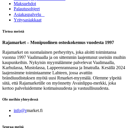
Maksuehdot
Palautusohjeet
Asia​k​aspalvelu
​Yritysasiakkaat
Tietoa meistä
Rajamarket – Monipuolinen ostoskokemus vuodesta 1997
Rajamarket on suomalainen perheyritys, joka aloitti toimintansa
vuonna 1997 Vaalimaalla ja on sittemmin laajentunut useisiin muihin
kaupunkeihin. Nykyisin myymälämme palvelevat Vaalimaalla,
Karhulassa, Mustolassa, Lappeenrannassa ja Imatralla. Kesällä 2024
laajensimme toimintaamme Lahteen, jossa avattiin
brändiuudistuksen myötä uusi Rmarket-myymälä. Olemme ylpeitä
siitä, että Rajamarketille on myönnetty Avainlippu-merkki, joka
kertoo palveluidemme kotimaisuudesta ja vastuullisuudesta.
Ole meihin yhteydessä
info@r
market.fi
Seuraa meitä