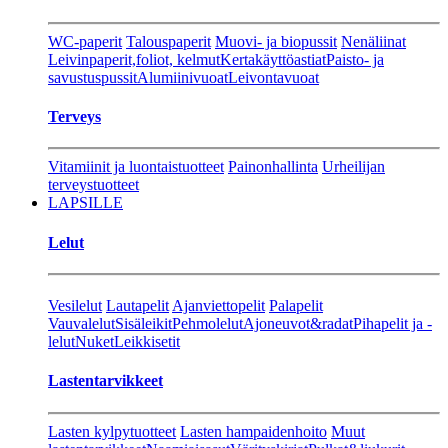
WC-paperit
Talouspaperit
Muovi- ja biopussit
Nenäliinat
Leivinpaperit,foliot, kelmut
Kertakäyttöastiat
Paisto- ja
savustuspussit
Alumiinivuoat
Leivontavuoat
Terveys
Vitamiinit ja luontaistuotteet
Painonhallinta
Urheilijan
terveystuotteet
LAPSILLE
Lelut
Vesilelut
Lautapelit
Ajanviettopelit
Palapelit
Vauvalelut
Sisäleikit
Pehmolelut
Ajoneuvot&radat
Pihapelit ja -
lelut
Nuket
Leikkisetit
Lastentarvikkeet
Lasten kylpytuotteet
Lasten hampaidenhoito
Muut