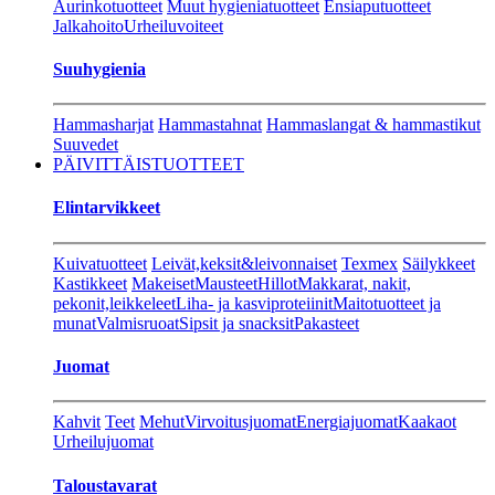
Aurinkotuotteet
Muut hygieniatuotteet
Ensiaputuotteet
Jalkahoito
Urheiluvoiteet
Suuhygienia
Hammasharjat
Hammastahnat
Hammaslangat & hammastikut
Suuvedet
PÄIVITTÄISTUOTTEET
Elintarvikkeet
Kuivatuotteet
Leivät,keksit&leivonnaiset
Texmex
Säilykkeet
Kastikkeet
Makeiset
Mausteet
Hillot
Makkarat, nakit,
pekonit,leikkeleet
Liha- ja kasviproteiinit
Maitotuotteet ja
munat
Valmisruoat
Sipsit ja snacksit
Pakasteet
Juomat
Kahvit
Teet
Mehut
Virvoitusjuomat
Energiajuomat
Kaakaot
Urheilujuomat
Taloustavarat