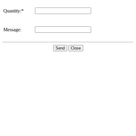
Quantity:*
Message:
Send
Close