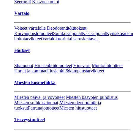
Seerumit
Kasvonaamiot
Vartalo
Voiteet vartalolle
Deodorantit&tuoksut
Karvanpoistotuotteet
Suihkusaippuat
Käsisaippuat
Kynsikosmeti
hoitotarvikkeet
Vartalokuorinta
Itseruskettavat
Hiukset
Shampoot
Hiustenhoitotuotteet
Hiusvärit
Muotoilutuotteet
Harjat ja kammat
Hiuslenkit&kampaustarvikkeet
Miesten kosmetiikka
Miesten päivä- ja yövoiteet
Miesten kasvojen puhdistus
Miesten suihkusaippuat
Miesten deodorantit ja
tuoksut
Parranajotuotteet
Miesten hiustuotteet
Terveystuotteet