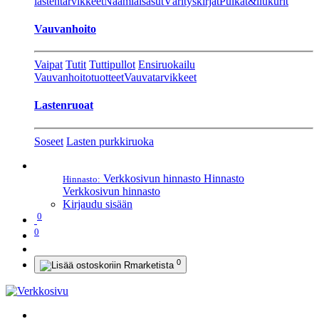
lastentarvikkeet
Naamiaisasut
Värityskirjat
Pulkat&liukurit
Vauvanhoito
Vaipat
Tutit
Tuttipullot
Ensiruokailu
Vauvanhoitotuotteet
Vauvatarvikkeet
Lastenruoat
Soseet
Lasten purkkiruoka
Verkkosivun hinnasto
Hinnasto
Hinnasto:
Verkkosivun hinnasto
Kirjaudu sisään
0
0
0