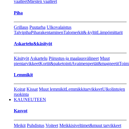
vaatteet
Miesten vaatteet
Piha
Grillaus
Puutarha
Ulkovalaistus
Talvipiha
Piharakentaminen
Talomerkit&-kyltit
Lämpömittarit
Askartelu&käsityöt
Käsityöt
Askartelu
Piirustus-ja maalausvälineet
Muut
pientarvikkeet
Kortit&paketointi
Avaimenpertät&magneetit
Toimi
Lemmikit
Koirat
Kissat
Muut lemmikit
Lemmikkitarvikkeet
Ulkolintujen
ruokinta
KAUNEUTEEN
Kasvot
Meikit
Puhdistus
Voiteet
Meikkisiveltimet&muut tarvikkeet