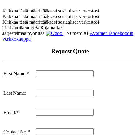
Klikkaa tästä määrittääksesi sosiaaliset verkostosi
Klikkaa tästä määrittääksesi sosiaaliset verkostosi
Klikkaa tästä määrittääksesi sosiaaliset verkostosi
Tekijänoikeudet © Rajamarket
Järjestelmää pyörittää
- Numero #1
Avoimen lähdekoodin
verkkokauppa
Request Quote
First Name:*
Last Name:
Email:*
Contact No.*