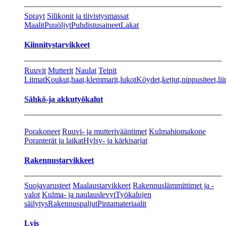
Sprayt
Silikonit ja tiivistysmassat
Maalit
Puuöljyt
Puhdistusaineet
Lakat
Kiinnitystarvikkeet
Ruuvit
Mutterit
Naulat
Teipit
Liimat
Koukut,haat,klemmarit,lukot
Köydet,ketjut,nippusiteet,lii
Sähkö-ja akkutyökalut
Porakoneet
Ruuvi- ja mutterivääntimet
Kulmahiomakone
Poranterät ja laikat
Hylsy- ja kärkisarjat
Rakennustarvikkeet
Suojavarusteet
Maalaustarvikkeet
Rakennuslämmittimet ja -
valot
Kulma- ja naulauslevyt
Työkalujen
säilytys
Rakennuspaljut
Pintamateriaalit
Lvis