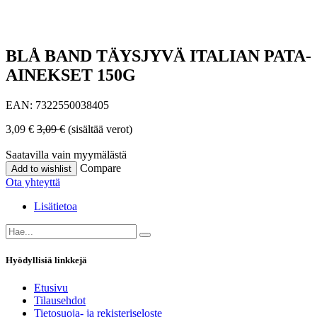
BLÅ BAND TÄYSJYVÄ ITALIAN PATA-
AINEKSET 150G
EAN:
7322550038405
3,09
€
3,09
€
(sisältää verot)
Saatavilla vain myymälästä
Compare
Add to wishlist
Ota yhteyttä
Lisätietoa
Hyödyllisiä linkkejä
Etusivu
Tilausehdot
Tietosuoja- ja rekisteriseloste