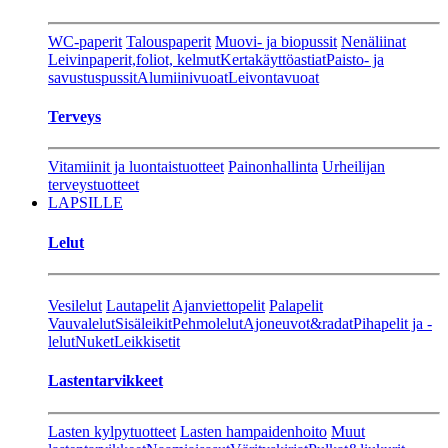
WC-paperit
Talouspaperit
Muovi- ja biopussit
Nenäliinat
Leivinpaperit,foliot, kelmut
Kertakäyttöastiat
Paisto- ja
savustuspussit
Alumiinivuoat
Leivontavuoat
Terveys
Vitamiinit ja luontaistuotteet
Painonhallinta
Urheilijan
terveystuotteet
LAPSILLE
Lelut
Vesilelut
Lautapelit
Ajanviettopelit
Palapelit
Vauvalelut
Sisäleikit
Pehmolelut
Ajoneuvot&radat
Pihapelit ja -
lelut
Nuket
Leikkisetit
Lastentarvikkeet
Lasten kylpytuotteet
Lasten hampaidenhoito
Muut