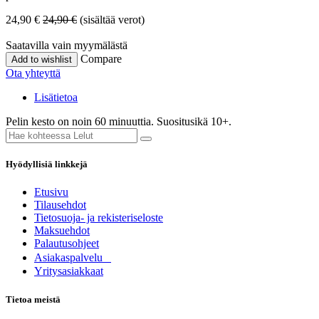
24,90
€
24,90
€
(sisältää verot)
Saatavilla vain myymälästä
Compare
Add to wishlist
Ota yhteyttä
Lisätietoa
Pelin kesto on noin 60 minuuttia. Suositusikä 10+.
Hyödyllisiä linkkejä
Etusivu
Tilausehdot
Tietosuoja- ja rekisteriseloste
Maksuehdot
Palautusohjeet
Asia​k​aspalvelu
​Yritysasiakkaat
Tietoa meistä