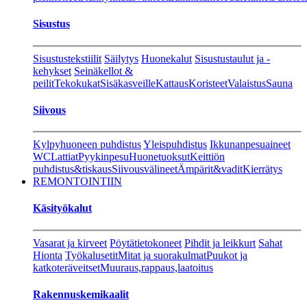
Sisustus
Sisustustekstiilit
Säilytys
Huonekalut
Sisustustaulut ja -
kehykset
Seinäkellot &
peilit
Tekokukat
Sisäkasveille
Kattaus
Koristeet
Valaistus
Sauna
Siivous
Kylpyhuoneen puhdistus
Yleispuhdistus
Ikkunanpesuaineet
WC
Lattiat
Pyykinpesu
Huonetuoksut
Keittiön
puhdistus&tiskaus
Siivousvälineet
Ämpärit&vadit
Kierrätys
REMONTOINTIIN
Käsityökalut
Vasarat ja kirveet
Pöytätietokoneet
Pihdit ja leikkurt
Sahat
Hionta
Työkalusetit
Mitat ja suorakulmat
Puukot ja
katkoteräveitset
Muuraus,rappaus,laatoitus
Rakennuskemikaalit