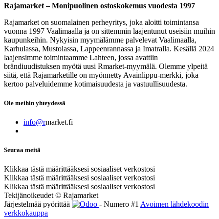
Rajamarket – Monipuolinen ostoskokemus vuodesta 1997
Rajamarket on suomalainen perheyritys, joka aloitti toimintansa
vuonna 1997 Vaalimaalla ja on sittemmin laajentunut useisiin muihin
kaupunkeihin. Nykyisin myymälämme palvelevat Vaalimaalla,
Karhulassa, Mustolassa, Lappeenrannassa ja Imatralla. Kesällä 2024
laajensimme toimintaamme Lahteen, jossa avattiin
brändiuudistuksen myötä uusi Rmarket-myymälä. Olemme ylpeitä
siitä, että Rajamarketille on myönnetty Avainlippu-merkki, joka
kertoo palveluidemme kotimaisuudesta ja vastuullisuudesta.
Ole meihin yhteydessä
info@r
market.fi
Seuraa meitä
Klikkaa tästä määrittääksesi sosiaaliset verkostosi
Klikkaa tästä määrittääksesi sosiaaliset verkostosi
Klikkaa tästä määrittääksesi sosiaaliset verkostosi
Tekijänoikeudet © Rajamarket
Järjestelmää pyörittää
- Numero #1
Avoimen lähdekoodin
verkkokauppa