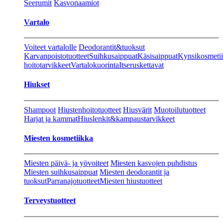
Seerumit
Kasvonaamiot
Vartalo
Voiteet vartalolle
Deodorantit&tuoksut
Karvanpoistotuotteet
Suihkusaippuat
Käsisaippuat
Kynsikosmeti
hoitotarvikkeet
Vartalokuorinta
Itseruskettavat
Hiukset
Shampoot
Hiustenhoitotuotteet
Hiusvärit
Muotoilutuotteet
Harjat ja kammat
Hiuslenkit&kampaustarvikkeet
Miesten kosmetiikka
Miesten päivä- ja yövoiteet
Miesten kasvojen puhdistus
Miesten suihkusaippuat
Miesten deodorantit ja
tuoksut
Parranajotuotteet
Miesten hiustuotteet
Terveystuotteet