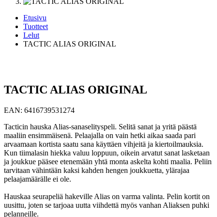
Etusivu
Tuotteet
Lelut
TACTIC ALIAS ORIGINAL
TACTIC ALIAS ORIGINAL
EAN:
6416739531274
Tacticin hauska Alias-sanaselityspeli. Selitä sanat ja yritä päästä
maaliin ensimmäisenä. Pelaajalla on vain hetki aikaa saada pari
arvaamaan kortista saatu sana käyttäen vihjeitä ja kiertoilmauksia.
Kun tiimalasin hiekka valuu loppuun, oikein arvatut sanat lasketaan
ja joukkue pääsee etenemään yhtä monta askelta kohti maalia. Peliin
tarvitaan vähintään kaksi kahden hengen joukkuetta, ylärajaa
pelaajamäärälle ei ole.
Hauskaa seurapeliä hakeville Alias on varma valinta. Pelin kortit on
uusittu, joten se tarjoaa uutta viihdettä myös vanhan Aliaksen puhki
pelanneille.