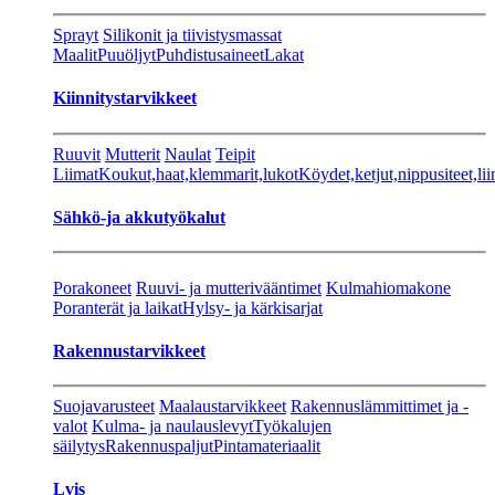
Sprayt
Silikonit ja tiivistysmassat
Maalit
Puuöljyt
Puhdistusaineet
Lakat
Kiinnitystarvikkeet
Ruuvit
Mutterit
Naulat
Teipit
Liimat
Koukut,haat,klemmarit,lukot
Köydet,ketjut,nippusiteet,lii
Sähkö-ja akkutyökalut
Porakoneet
Ruuvi- ja mutterivääntimet
Kulmahiomakone
Poranterät ja laikat
Hylsy- ja kärkisarjat
Rakennustarvikkeet
Suojavarusteet
Maalaustarvikkeet
Rakennuslämmittimet ja -
valot
Kulma- ja naulauslevyt
Työkalujen
säilytys
Rakennuspaljut
Pintamateriaalit
Lvis