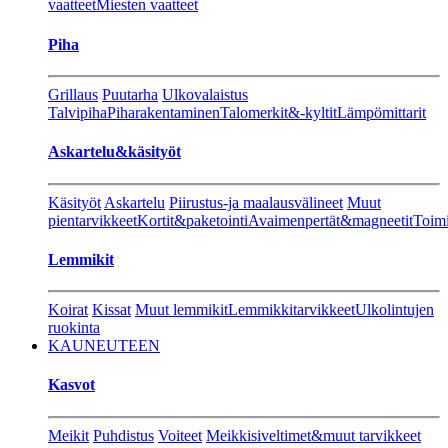
vaatteet
Miesten vaatteet
Piha
Grillaus
Puutarha
Ulkovalaistus
Talvipiha
Piharakentaminen
Talomerkit&-kyltit
Lämpömittarit
Askartelu&käsityöt
Käsityöt
Askartelu
Piirustus-ja maalausvälineet
Muut
pientarvikkeet
Kortit&paketointi
Avaimenpertät&magneetit
Toimi
Lemmikit
Koirat
Kissat
Muut lemmikit
Lemmikkitarvikkeet
Ulkolintujen
ruokinta
KAUNEUTEEN
Kasvot
Meikit
Puhdistus
Voiteet
Meikkisiveltimet&muut tarvikkeet