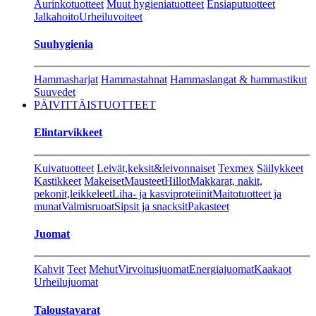
Aurinkotuotteet
Muut hygieniatuotteet
Ensiaputuotteet
Jalkahoito
Urheiluvoiteet
Suuhygienia
Hammasharjat
Hammastahnat
Hammaslangat & hammastikut
Suuvedet
PÄIVITTÄISTUOTTEET
Elintarvikkeet
Kuivatuotteet
Leivät,keksit&leivonnaiset
Texmex
Säilykkeet
Kastikkeet
Makeiset
Mausteet
Hillot
Makkarat, nakit,
pekonit,leikkeleet
Liha- ja kasviproteiinit
Maitotuotteet ja
munat
Valmisruoat
Sipsit ja snacksit
Pakasteet
Juomat
Kahvit
Teet
Mehut
Virvoitusjuomat
Energiajuomat
Kaakaot
Urheilujuomat
Taloustavarat