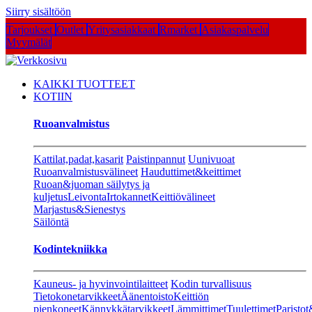
Siirry sisältöön
Tarjoukset
Outlet
Yritysasiakkaat
Rmarket
Asiakaspalvelu
Myymälät
KAIKKI TUOTTEET
KOTIIN
Ruoanvalmistus
Kattilat,padat,kasarit
Paistinpannut
Uunivuoat
Ruoanvalmistusvälineet
Hauduttimet&keittimet
Ruoan&juoman säilytys ja
kuljetus
Leivonta
Irtokannet
Keittiövälineet
Marjastus&Sienestys
Säilöntä
Kodintekniikka
Kauneus- ja hyvinvointilaitteet
Kodin turvallisuus
Tietokonetarvikkeet
Äänentoisto
Keittiön
pienkoneet
Kännykkätarvikkeet
Lämmittimet
Tuulettimet
Paristot